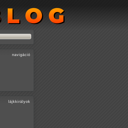
BLOG
BLOG
navigáció
lájkkirályok