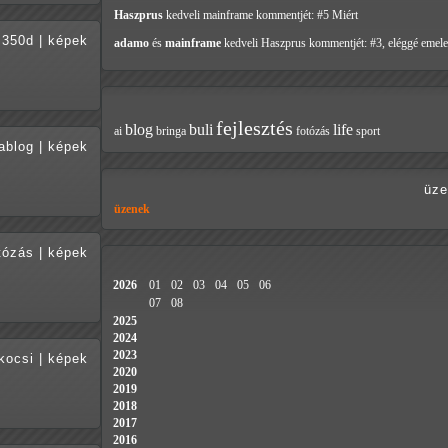
Haszprus
kedveli mainframe
kommentjét: #5 Miért
350d
|
képek
adamo
és
mainframe
kedveli Haszprus
kommentjét: #3, eléggé emele
fejlesztés
blog
buli
life
ai
bringa
fotózás
sport
ablog
|
képek
üze
üzenek
tózás
|
képek
2026
01
02
03
04
05
06
07
08
2025
2024
2023
kocsi
|
képek
2020
2019
2018
2017
2016