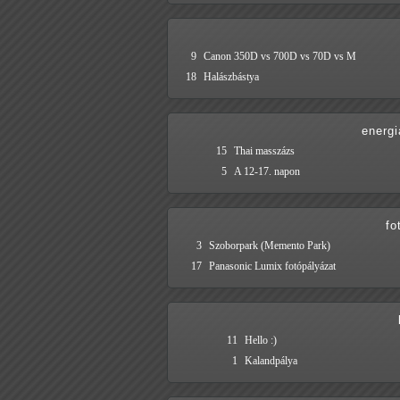
9
Canon 350D vs 700D vs 70D vs M
18
Halászbástya
energi
15
Thai masszázs
5
A 12-17. napon
fo
3
Szoborpark (Memento Park)
17
Panasonic Lumix fotópályázat
11
Hello :)
1
Kalandpálya