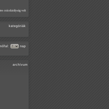
tes csúcskirályság volt
kategóriák
nőfal
:
nap
archívum