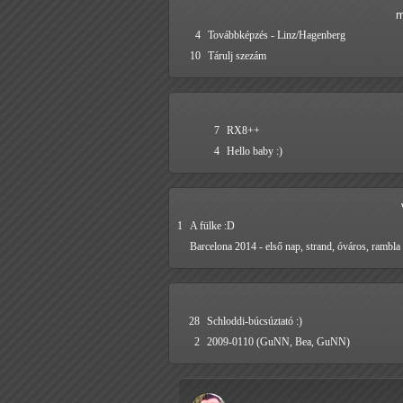
m
4
Továbbképzés - Linz/Hagenberg
10
Tárulj szezám
7
RX8++
4
Hello baby :)
1
A fülke :D
Barcelona 2014 - első nap, strand, óváros, rambla
28
Schloddi-búcsúztató :)
2
2009-0110 (GuNN, Bea, GuNN)