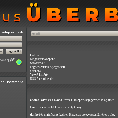
ÜBER
ÜBER
RUS
RUS
belépve jobb
Galéria
Megfigyelőközpont
hatsz egyből.
Szavazások
Legnépszerűbb bejegyzések
Üzenőfal
Verzió história
RSS értesítő feedek
api
komment
adamo
,
Orca
és
VDavid
kedveli Haszprus
bejegyzését: Blog fixed!
Haszprus
kedveli Orca
kommentjét: Yay
dankoi
és
mainframe
kedveli Haszprus
bejegyzését: 21 éves a blog