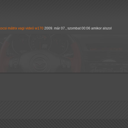
kocsi
mátrix
vagi
videó
w170
2009. már 07., szombat 00:06 amikor alszol