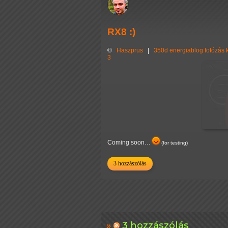
RX8 :)
©
Haszprus
|
350d
energiablog
fotózás
3
Coming soon…
(for testing)
3 hozzászólás
3 hozzászólás