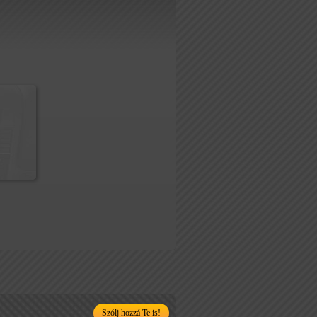
Szólj hozzá Te is!