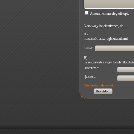
A kommentem elég offtopic
Nem vagy bejelentkezve, de...
A)
hozzászólhatsz regisztrálatlanul...
neved:
B)
ha regisztrálva vagy, bejelentkezhets
usernév ::
jelszó ::
Moderálási alapelvek