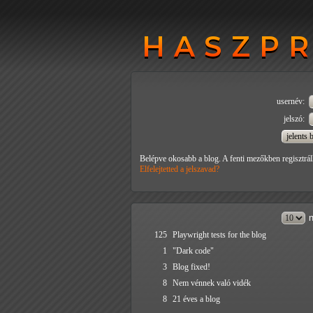
HASZP
HASZP
usernév:
jelszó:
Belépve okosabb a blog. A fenti mezőkben regisztrál
Elfelejtetted a jelszavad?
n
125
Playwright tests for the blog
1
"Dark code"
3
Blog fixed!
8
Nem vénnek való vidék
8
21 éves a blog