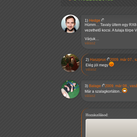
1)
Hedge
Hümm… Tavaly ültem egy RX8-ban
vezethető kocsi. A tulaja törpe 
Várjuk…
válasz
2)
Haszprus
2009. már 07., 
Elég jól megy
válasz
3)
Balage
2009. már 08., vas
Már a szalagkorláton..
válasz
Hozzászólásod: