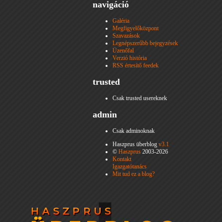
navigáció
Galéria
Megfigyelőközpont
Szavazások
Legnépszerűbb bejegyzések
Üzenőfal
Verzió história
RSS értesítő feedek
trusted
Csak trusted usereknek
admin
Csak adminoknak
Haszprus überblog
v3.1
©
Haszprus
2003-2026
Kontakt
Igazgatótanács
Mit tud ez a blog?
HASZPRUS
HASZPRUS