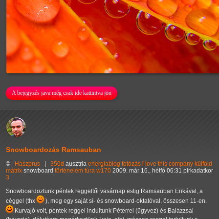
A bejegyzés java még csak ide kattintva jön
Snowboardozás Ramsauban
©
Haszprus
|
350d
ausztria
energiablog
fotózás
i love this company
külföld
mátrix
snowboard
történelem
túra
w170
2009. már 16., hétfő 06:31 pirkadatkor
3
Snowboardoztunk péntek reggeltől vasárnap estig Ramsauban Erikával, a
céggel (thx
), meg egy saját sí- és snowboard-oktatóval, összesen 11-en.
Kurvajó volt, péntek reggel indultunk Péterrel (ügyvez) és Balázzsal