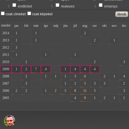
9
endticket
5
realeyes
4
emarsys
csak címeket
csak képeket
mindet
jan
feb
már
ápr
máj
jún
júl
aug
sze
okt
nov
dec
2014
1
-
1
-
-
-
-
2
-
-
-
-
2013
1
-
1
-
-
-
-
-
2
-
1
-
2012
3
-
-
-
-
-
-
-
-
-
-
-
2011
1
-
-
1
-
-
1
-
-
-
-
-
2010
-
2
-
-
-
-
-
-
2
-
-
3
2009
1
2
7
4
-
1
4
4
4
-
-
-
2008
-
2
-
1
1
1
3
6
-
2
1
4
2007
-
3
-
-
-
1
2
5
3
3
-
2
2006
2
2
-
1
2
5
8
11
5
-
-
3
2005
-
-
-
-
-
-
4
9
1
2
1
1