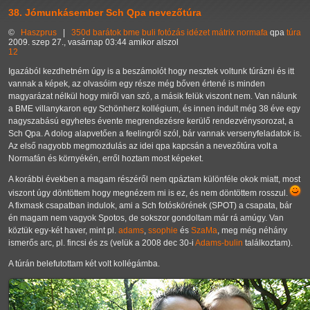
38. Jómunkásember Sch Qpa nevezőtúra
©
Haszprus
|
350d
barátok
bme
buli
fotózás
idézet
mátrix
normafa
qpa
túra
2009. szep 27., vasárnap 03:44 amikor alszol
12
Igazából kezdhetném úgy is a beszámolót hogy nesztek voltunk túrázni és itt
vannak a képek, az olvasóim egy része még bőven értené is minden
magyarázat nélkül hogy miről van szó, a másik felük viszont nem. Van nálunk
a BME villanykaron egy Schönherz kollégium, és innen indult még 38 éve egy
nagyszabású egyhetes évente megrendezésre kerülő rendezvénysorozat, a
Sch Qpa. A dolog alapvetően a feelingről szól, bár vannak versenyfeladatok is.
Az első nagyobb megmozdulás az idei qpa kapcsán a nevezőtúra volt a
Normafán és környékén, erről hoztam most képeket.
A korábbi években a magam részéről nem qpáztam különféle okok miatt, most
viszont úgy döntöttem hogy megnézem mi is ez, és nem döntöttem rosszul.
A fixmask csapatban indulok, ami a Sch fotóskörének (SPOT) a csapata, bár
én magam nem vagyok Spotos, de sokszor gondoltam már rá amúgy. Van
köztük egy-két haver, mint pl.
adams
,
ssophie
és
SzaMa
, meg még néhány
ismerős arc, pl. fincsi és zs (velük a 2008 dec 30-i
Adams-bulin
találkoztam).
A túrán belefutottam két volt kollégámba.