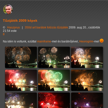
Tűzijáték 2009 képek
©
Haszprus
|
350d
art
barátok
fotózás
tűzijáték
2009. aug 20., csütörtök
21:54 este
8
Na idén is voltunk, ezúttal
mainframe
-mel és barátnőjével,
Heorogrim
-mel