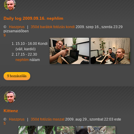
Daily log 2009.09.16. nephlim
©
Haszprus
|
350d
barátok
fotózás
kondi
2009. szep 16., szerda 23:29
pizsamaidőben
9
15.10 - 16.00 Kondi
(váll, kardió)
17.15 - 22.30
nephlim
nálam
9 hozzászólás
Kittenz
©
Haszprus
|
350d
fotózás
maszat
2009. aug 29., szombat 22:03 este
5