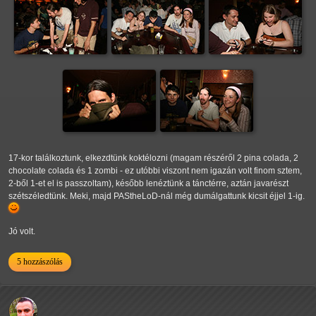
17-kor találkoztunk, elkezdtünk koktélozni (magam részéről 2 pina colada, 2
chocolate colada és 1 zombi - ez utóbbi viszont nem igazán volt finom sztem,
2-ből 1-et el is passzoltam), később lenéztünk a tánctérre, aztán javarészt
szétszéledtünk. Meki, majd PAStheLoD-nál még dumálgattunk kicsit éjjel 1-ig.
Jó volt.
5 hozzászólás