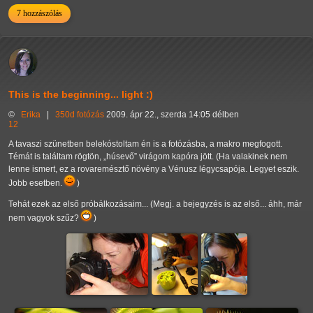
7 hozzászólás
This is the beginning... light :)
©
Erika
|
350d
fotózás
2009. ápr 22., szerda 14:05 délben
12
A tavaszi szünetben belekóstoltam én is a fotózásba, a makro megfogott.
Témát is találtam rögtön,
húsevő
virágom kapóra jött. (Ha valakinek nem
lenne ismert, ez a rovaremésztő növény a Vénusz légycsapója. Legyet eszik.
Jobb esetben.
)
Tehát ezek az első próbálkozásaim... (Megj. a bejegyzés is az első... áhh, már
nem vagyok szűz?
)