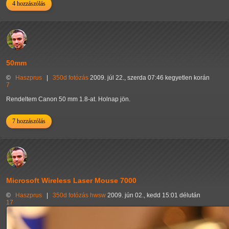
4 hozzászólás
50mm
©
Haszprus
|
350d
fotózás
2009. júl 22., szerda 07:46 kegyetlen korán
7
Rendeltem Canon 50 mm 1.8-at. Holnap jön.
7 hozzászólás
Microsoft Wireless Laser Mouse 7000
©
Haszprus
|
350d
fotózás
hwsw
2009. jún 02., kedd 15:01 délután
17