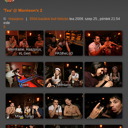
'Tea' @ Morrison's 2
©
Haszprus
|
350d
barátok
buli
fotózás
tea
2009. szep 25., péntek 21:54
este
5
Mainframe, Haszprus,
eL Geri
PAStheLoD
Anett
Montana
Mix-r, Tunyó