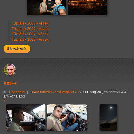
Tűzijáték 2005 - képek
Tűzijáték 2006 - képek
Tűzijáték 2007 - képek
Tűzijáték 2008 - képek
8 hozzászólás
RX8++
©
Haszprus
|
350d
fotózás
kocsi
vagi
w170
2009. aug 20., csütörtök 04:48
amikor alszol
7