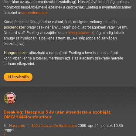
átkerülne az asztalomra (további zsúfoltság). Hosszútávú lehetőség: polcok a
monitorok mögé/fölé/mellé ezeknek a cuccoknak. Esetleg a nyomtató/scanner
átmehet a
szerverterembe
.
Kanapé melletti falra jöhetne valami jó kis designos, vékony, mutatós
polcrendszer
(vagy csak néhány
libegő
polc), apróságoknak vagy ilyesmi.
No hard stuff. Esetleg visszajöhetne az
Intel plakátom
(még mindig tetszik -
amúgy színvilágban is beillene sztem, ld. 3-4. kép jobbalsó sarkában
összehajtva).
Hangrendszer
áthozható a nappaliból. Esetleg a tévé is, de ez utóbbi
konfliktban lenne a fotellel, merthogy azt is az alacsony szekrény helyére
tudnám elképzelni.
14 hozzászólás
Breaking: Haszprus 5 év után átrendezte a szobáját,
OMG!!!444fourfourfour
©
Haszprus
|
350d
fotózás
life
történelem
2009. ápr 24., péntek 10:36
reggel
7