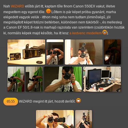
Nah
WiZARD
előbb járt itt, kaptam tőle finom Canon 550EX vakut, illetve
megvettem egy egeret tőle.
Lőttem is pár képet próba gyanánt, marha
elégedett vagyok velük - itthon még soha nem tudtam jóminőségű, jól
megvilágított képet fotózni beltérben, különösen nem tükörből -, és mellesleg
a Canon EF 50/1.8-nak is marhajó rajzolata van szerintem (csütörtökön hozták
ki, normális képek majd később, ha itt lesz
a kedvenc modellem
).
05:55
WiZARD megint itt járt, hozott derítőt.