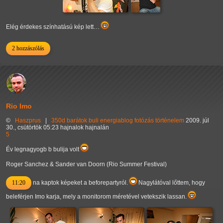
Elég érdekes színhatású kép lett…
2 hozzászólás
Rio Imo
©
Haszprus
|
350d
barátok
buli
energiablog
fotózás
történelem
2009. júl
30., csütörtök 05:23 hajnalok hajnalán
5
Év legnagyogb b bulija volt
Roger Sanchez & Sander van Doorn (Rio Summer Festival)
11:20
na kaptok képeket a beforepartyról.
Nagylátóval lőttem, hogy
beleférjen Imo karja, mely a monitorom méretével vetekszik lassan.