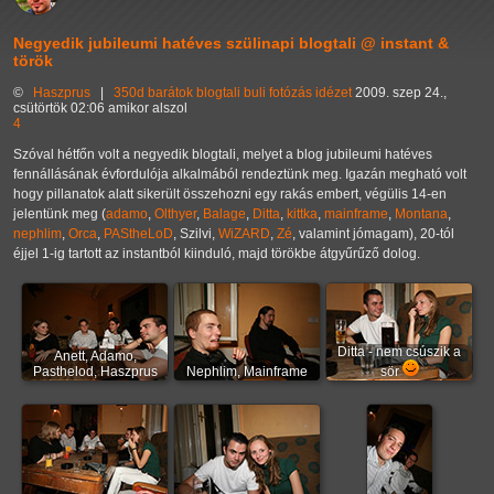
Negyedik jubileumi hatéves szülinapi blogtali @ instant &
török
©
Haszprus
|
350d
barátok
blogtali
buli
fotózás
idézet
2009. szep 24.,
csütörtök 02:06 amikor alszol
4
Szóval hétfőn volt a negyedik blogtali, melyet a blog jubileumi hatéves
fennállásának évfordulója alkalmából rendeztünk meg. Igazán megható volt
hogy pillanatok alatt sikerült összehozni egy rakás embert, végülis 14-en
jelentünk meg (
adamo
,
Olthyer
,
Balage
,
Ditta
,
kittka
,
mainframe
,
Montana
,
nephlim
,
Orca
,
PAStheLoD
, Szilvi,
WiZARD
,
Zé
, valamint jómagam), 20-tól
éjjel 1-ig tartott az instantból kiinduló, majd törökbe átgyűrűző dolog.
Ditta - nem csúszik a
Anett, Adamo,
Pasthelod, Haszprus
Nephlim, Mainframe
sör