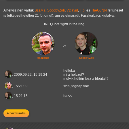
A helyszínen vártuk
SzaMa
,
ScoobyZoli
,
VDavid
,
Tibi
és
TheGuNN
feltűnését
is (elképzelhetetlen 21 fő, omg!), ám ez elmaradt. Faszkorbács kiutalva.
IRCQuote fight! In the ring:
vs
Haszprus
ScoobyZoli
helloka
, 2009.09.22. 15:19:24
mi a helyzet?
melyik hétfőn lesz a blogtali?
, 15:21:09
szia, tegnap volt
, 15:21:15
bazzz
4 hozzászólás