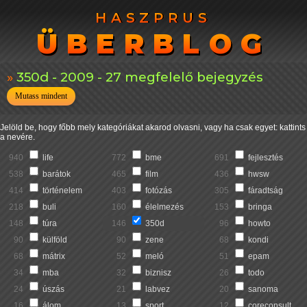
HASZPRUS
HASZPRUS
ÜBERBLOG
ÜBERBLOG
350d - 2009 - 27 megfelelő bejegyzés
Mutass mindent
Jelöld be, hogy főbb mely kategóriákat akarod olvasni, vagy ha csak egyet: kattints
a nevére.
940
life
772
bme
691
fejlesztés
538
barátok
465
film
436
hwsw
414
történelem
403
fotózás
305
fáradtság
218
buli
160
élelmezés
153
bringa
148
túra
146
350d
96
howto
90
külföld
90
zene
68
kondi
68
mátrix
52
meló
51
epam
34
mba
32
biznisz
26
todo
24
úszás
21
labvez
20
sanoma
16
álom
13
sport
12
coreconsult