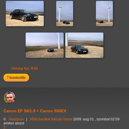
Hétvégi fun, RX8
7 hozzászólás
Canon EF 50/1.8 + Canon 550EX
©
Haszprus
|
350d
barátok
fotózás
hwsw
2009. aug 01., szombat 02:09
amikor alszol
2