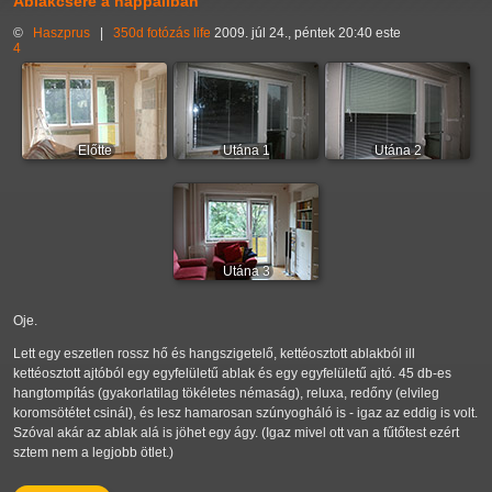
Ablakcsere a nappaliban
©
Haszprus
|
350d
fotózás
life
2009. júl 24., péntek 20:40 este
4
Előtte
Utána 1
Utána 2
Utána 3
Oje.
Lett egy eszetlen rossz hő és hangszigetelő, kettéosztott ablakból ill
kettéosztott ajtóból egy egyfelületű ablak és egy egyfelületű ajtó. 45 db-es
hangtompítás (gyakorlatilag tökéletes némaság), reluxa, redőny (elvileg
koromsötétet csinál), és lesz hamarosan szúnyogháló is - igaz az eddig is volt.
Szóval akár az ablak alá is jöhet egy ágy. (Igaz mivel ott van a fűtőtest ezért
sztem nem a legjobb ötlet.)