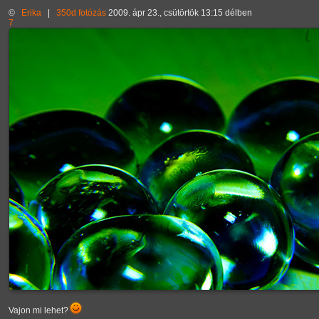
©
Erika
|
350d
fotózás
2009. ápr 23., csütörtök 13:15 délben
7
Vajon mi lehet?