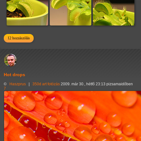
12 hozzászólás
Hot drops
©
Haszprus
|
350d
art
fotózás
2009. már 30., hétfő 23:13 pizsamaidőben
7