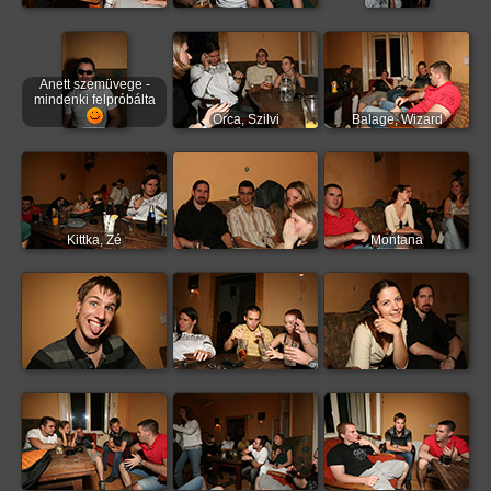
Anett szemüvege -
mindenki felpróbálta
Orca, Szilvi
Balage, Wizard
Kittka, Zé
Montana