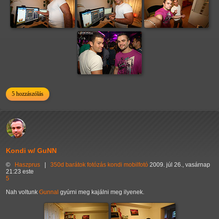
5 hozzászólás
Kondi w/ GuNN
©
Haszprus
|
350d
barátok
fotózás
kondi
mobilfotó
2009. júl 26., vasárnap
21:23 este
5
Nah voltunk
Gunnal
gyúrni meg kajálni meg ilyenek.