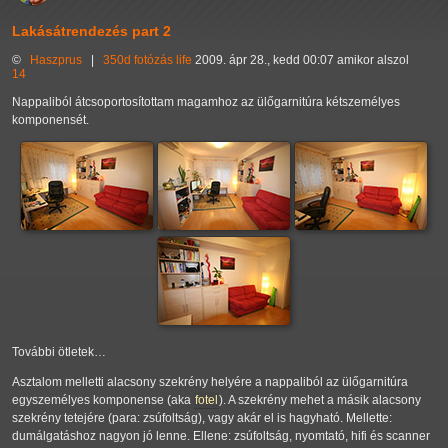
Lakásátrendezés part 2
©
Haszprus
|
350d
fotózás
life
2009. ápr 28., kedd 00:07 amikor alszol
14
Nappaliból átcsoportosítottam magamhoz az ülőgarnitúra kétszemélyes
komponensét.
További ötletek…
Asztalom melletti alacsony szekrény helyére a nappaliból az ülőgarnitúra
egyszemélyes komponense (aka
fotel
). A szekrény mehet a másik alacsony
szekrény tetejére (para: zsúfoltság), vagy akár el is hagyható. Mellette:
dumálgatáshoz nagyon jó lenne. Ellene: zsúfoltság, nyomtató, hifi és scanner