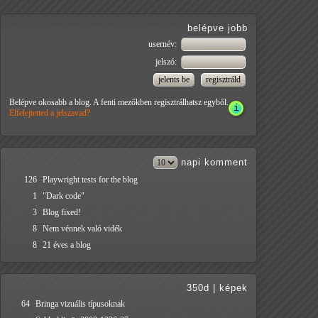
belépve jobb
usernév:
jelszó:
Belépve okosabb a blog. A fenti mezőkben regisztrálhatsz egyből.
Elfelejtetted a jelszavad?
napi
komment
126
Playwright tests for the blog
1
"Dark code"
3
Blog fixed!
8
Nem vénnek való vidék
8
21 éves a blog
350d
|
képek
64
Bringa vizuális típusoknak