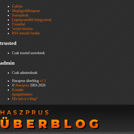
Galéria
Megfigyelőközpont
Szavazások
Legnépszerűbb bejegyzések
Üzenőfal
Verzió história
RSS értesítő feedek
trusted
Csak trusted usereknek
admin
Csak adminoknak
Haszprus überblog
v3.1
©
Haszprus
2003-2026
Kontakt
Igazgatótanács
Mit tud ez a blog?
HASZPRUS
HASZPRUS
ÜBERBLOG
ÜBERBLOG