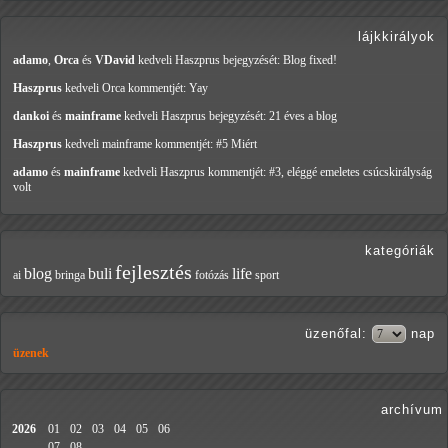
lájkkirályok
adamo
,
Orca
és
VDavid
kedveli Haszprus
bejegyzését: Blog fixed!
Haszprus
kedveli Orca
kommentjét: Yay
dankoi
és
mainframe
kedveli Haszprus
bejegyzését: 21 éves a blog
Haszprus
kedveli mainframe
kommentjét: #5 Miért
adamo
és
mainframe
kedveli Haszprus
kommentjét: #3, eléggé emeletes csúcskirályság
volt
kategóriák
fejlesztés
blog
buli
life
ai
bringa
fotózás
sport
üzenőfal
:
nap
üzenek
archívum
2026
01
02
03
04
05
06
07
08