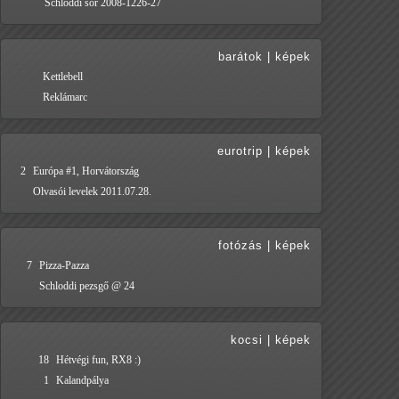
Schloddi sör 2008-1226-27
barátok
|
képek
Kettlebell
Reklámarc
eurotrip
|
képek
2
Európa #1, Horvátország
Olvasói levelek 2011.07.28.
fotózás
|
képek
7
Pizza-Pazza
Schloddi pezsgő @ 24
kocsi
|
képek
18
Hétvégi fun, RX8 :)
1
Kalandpálya