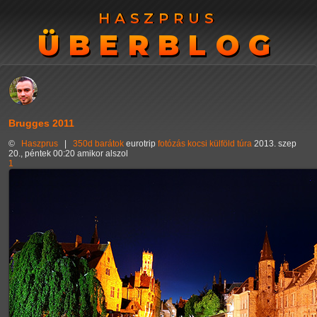
HASZPRUS
HASZPRUS
ÜBERBLOG
ÜBERBLOG
Brugges 2011
©
Haszprus
|
350d
barátok
eurotrip
fotózás
kocsi
külföld
túra
2013. szep
20., péntek 00:20 amikor alszol
1