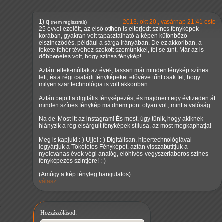
1)
q
2013. okt 20., vasárnap 21:41 este
(nem regisztrált)
25 évvel ezelőtt, az első otthon is elterjedt színes fényképek
korában, gyakran volt tapasztalható a képen különböző
elszíneződés, például a sárga irányában. De ez akkoriban, a
fekete-fehér tévéhez szokott szemünkkel, fel se tűnt. Már az is
döbbenetes volt, hogy színes fénykép!
Aztán teltek-múltak az évek, lassan már minden fénykép színes
lett, és a régi családi fényképeket elővéve tűnt csak fel, hogy
milyen szar technológia is volt akkoriban.
Aztán bejött a digitális fényképezés, és majdnem egy évtizeden át
minden színes fénykép majdnem pont olyan volt, mint a valóság.
Na de! Most itt az instagram! És most, úgy tűnik, hogy akiknek
hiányzik a rég elsárgult fényképek stílusa, az most megkaphatja!
Meg is kapjuk! :-) Ujjé! :-) Digitálisan, hipertechnológiával
legyártjuk a Tökéletes Fényképet, aztán visszabutítjuk a
nyolcvanas évek végi analóg, előhívós-vegyszerlaboros színes
fényképezés szintjére! :-)
(Amúgy a kép tényleg hangulatos)
válasz
Hozzászólásod: