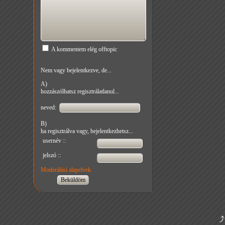
A kommentem elég offtopic
Nem vagy bejelentkezve, de...
A)
hozzászólhatsz regisztrálatlanul...
neved:
B)
ha regisztrálva vagy, bejelentkezhetsz...
usernév ::
jelszó ::
Moderálási alapelvek