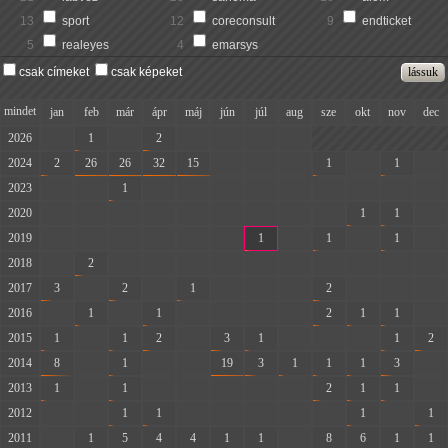
13
sport
12
coreconsult
9
endticket
5
realeyes
4
emarsys
csak címeket
csak képeket
mindet
jan
feb
már
ápr
máj
jún
júl
aug
sze
okt
nov
dec
2026
-
1
-
2
-
-
-
-
2024
2
26
26
32
15
-
-
-
1
-
1
-
2023
-
-
1
-
-
-
-
-
-
-
-
-
2020
-
-
-
-
-
-
-
-
-
1
1
-
2019
-
-
-
-
-
-
1
-
1
-
1
-
2018
-
2
-
-
-
-
-
-
-
-
-
-
2017
3
-
2
-
1
-
-
-
2
-
-
-
2016
-
1
-
1
-
-
-
-
2
1
1
-
2015
1
-
1
2
-
3
1
-
-
-
1
2
2014
8
-
1
-
-
19
3
1
1
1
3
-
2013
1
-
1
-
-
-
-
-
2
1
1
-
2012
-
-
1
1
-
-
-
-
-
1
-
1
2011
-
1
5
4
4
1
1
-
8
6
1
1