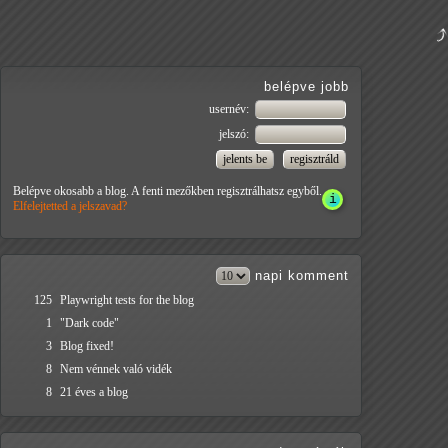
belépve jobb
usernév:
jelszó:
Belépve okosabb a blog. A fenti mezőkben regisztrálhatsz egyből.
Elfelejtetted a jelszavad?
napi
komment
125
Playwright tests for the blog
1
"Dark code"
3
Blog fixed!
8
Nem vénnek való vidék
8
21 éves a blog