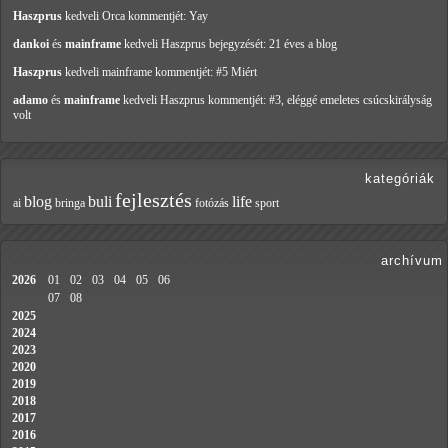
Haszprus
kedveli Orca
kommentjét: Yay
dankoi
és
mainframe
kedveli Haszprus
bejegyzését: 21 éves a blog
Haszprus
kedveli mainframe
kommentjét: #5 Miért
adamo
és
mainframe
kedveli Haszprus
kommentjét: #3, eléggé emeletes csúcskirályság
volt
kategóriák
fejlesztés
blog
buli
life
ai
bringa
fotózás
sport
archívum
2026
01
02
03
04
05
06
07
08
2025
2024
2023
2020
2019
2018
2017
2016