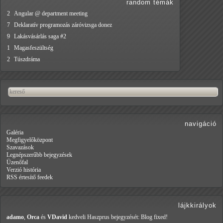
random témák
2
Angular @ department meeting
7
Deklaratív programozás záróvizsga donez
9
Lakásvásárlás saga #2
1
Magasfeszültség
2
Túszdráma
navigáció
Galéria
Megfigyelőközpont
Szavazások
Legnépszerűbb bejegyzések
Üzenőfal
Verzió história
RSS értesítő feedek
lájkkirályok
adamo
,
Orca
és
VDavid
kedveli Haszprus
bejegyzését: Blog fixed!