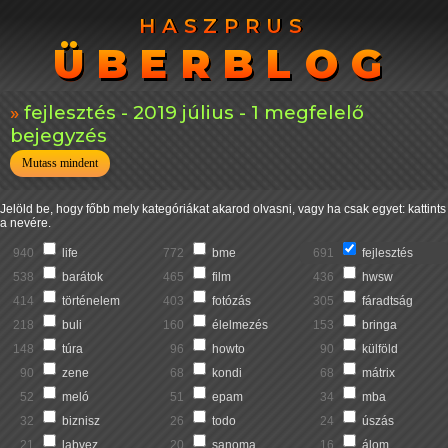
HASZPRUS
HASZPRUS
ÜBERBLOG
ÜBERBLOG
fejlesztés - 2019 július - 1 megfelelő
bejegyzés
Mutass mindent
Jelöld be, hogy főbb mely kategóriákat akarod olvasni, vagy ha csak egyet: kattints
a nevére.
940
life
772
bme
691
fejlesztés
538
barátok
465
film
436
hwsw
414
történelem
403
fotózás
305
fáradtság
218
buli
160
élelmezés
153
bringa
148
túra
96
howto
90
külföld
90
zene
68
kondi
68
mátrix
52
meló
51
epam
34
mba
32
biznisz
26
todo
24
úszás
21
labvez
20
sanoma
16
álom