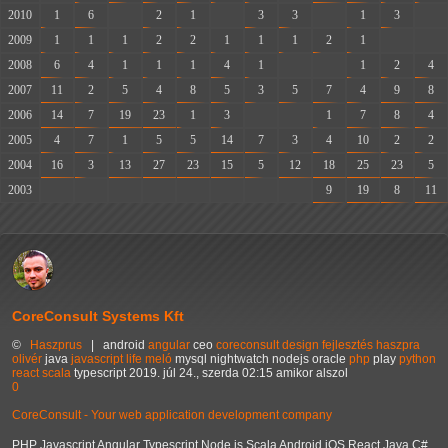
2010
1
6
-
2
1
-
3
3
-
1
3
-
2009
1
1
1
2
2
1
1
1
2
1
-
-
2008
6
4
1
1
1
4
1
-
-
1
2
4
2007
11
2
5
4
8
5
3
5
7
4
9
8
2006
14
7
19
23
1
3
-
-
1
7
8
4
2005
4
7
1
5
5
14
7
3
4
10
2
2
2004
16
3
13
27
23
15
5
12
18
25
23
5
2003
-
-
-
-
-
-
-
-
9
19
8
11
CoreConsult Systems Kft
©
Haszprus
|
android
angular
ceo
coreconsult
design
fejlesztés
haszpra
olivér
java
javascript
life
meló
mysql
nightwatch
nodejs
oracle
php
play
python
react
scala
typescript
2019. júl 24., szerda 02:15 amikor alszol
0
CoreConsult - Your web application development company
PHP Javascript Angular Typescript Node.js Scala Android iOS React Java C#