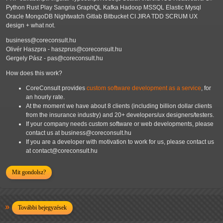
Python Rust Play Sangria GraphQL Kafka Hadoop MSSQL Elastic Mysql
Oracle MongoDB Nightwatch Gitlab Bitbucket CI JIRA TDD SCRUM UX
design + what not.
business@coreconsult.hu
Olivér Haszpra - haszprus@coreconsult.hu
Gergely Pász - pas@coreconsult.hu
How does this work?
CoreConsult provides
custom software development as a service
, for
an hourly rate.
At the moment we have about 8 clients (including billion dollar clients
from the insurance industry) and 20+ developers/ux designers/testers.
If your company needs custom software or web developments, please
contact us at business@coreconsult.hu
If you are a developer with motivation to work for us, please contact us
at contact@coreconsult.hu
Mit gondolsz?
További bejegyzések