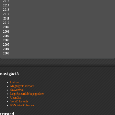
2015
2014
2013
2012
2011
2010
2009
2008
2007
2006
2005
2004
2003
navigáció
Galéria
Megfigyelőközpont
Szavazások
Legnépszerűbb bejegyzések
Üzenőfal
Verzió história
RSS értesítő feedek
trusted