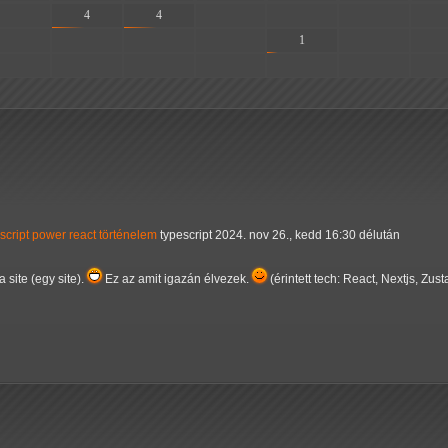
-
4
4
-
-
-
-
-
-
-
-
1
-
-
-
-
-
-
-
-
-
script
power
react
történelem
typescript
2024. nov 26., kedd 16:30 délután
 site (egy site).
Ez az amit igazán élvezek.
(érintett tech: React, Nextjs, Zus