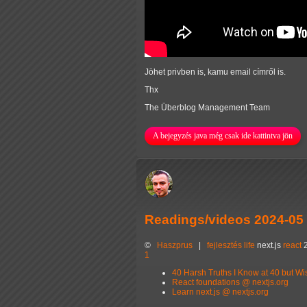
Jöhet privben is, kamu email címről is.
Thx
The Überblog Management Team
A bejegyzés java még csak ide kattintva jön
Readings/videos 2024-05
©
Haszprus
|
fejlesztés
life
next.js
react
1
40 Harsh Truths I Know at 40 but Wi
React foundations @ nextjs.org
Learn next.js @ nextjs.org