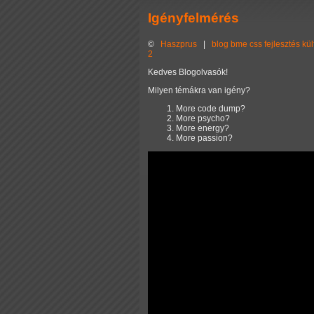
Igényfelmérés
©
Haszprus
|
blog
bme
css
fejlesztés
kül
2
Kedves Blogolvasók!
Milyen témákra van igény?
More code dump?
More psycho?
More energy?
More passion?