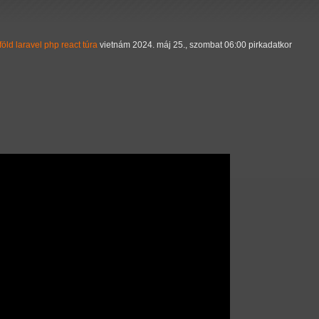
föld
laravel
php
react
túra
vietnám
2024. máj 25., szombat 06:00 pirkadatkor