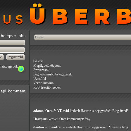
ÜBER
ÜBER
RUS
RUS
belépve jobb
Galéria
Megfigyelőközpont
hatsz egyből.
Szavazások
Legnépszerűbb bejegyzések
Üzenőfal
Verzió história
RSS értesítő feedek
api
komment
adamo
,
Orca
és
VDavid
kedveli Haszprus
bejegyzését: Blog fixed!
Haszprus
kedveli Orca
kommentjét: Yay
dankoi
és
mainframe
kedveli Haszprus
bejegyzését: 21 éves a blog