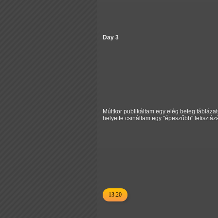
Day 3
Múltkor publikáltam egy elég beteg táblázat
helyette csináltam egy "épeszűbb" letisztázá
13:20