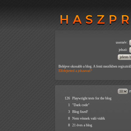
HASZP
HASZP
usernév:
jelszó:
Belépve okosabb a blog. A fenti mezőkben regisztrál
Elfelejtetted a jelszavad?
n
126
Playwright tests for the blog
1
"Dark code"
3
Blog fixed!
8
Nem vénnek való vidék
8
21 éves a blog