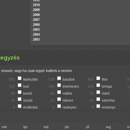
2011
2010
2009
2008
2007
2006
2005
2004
2003
jegyzés
olvasni, vagy ha csak egyet: kattints a nevére.
691
fejlesztés
538
barátok
465
film
4
218
buli
160
élelmezés
153
bringa
1
68
kondi
68
mátrix
52
meló
24
úszás
21
labvez
20
sanoma
9
endticket
5
realeyes
4
emarsys
már
ápr
máj
jún
júl
aug
s