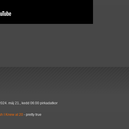
2024. máj 21., kedd 06:00 pirkadatkor
sh I Knew at 20
- pretty true