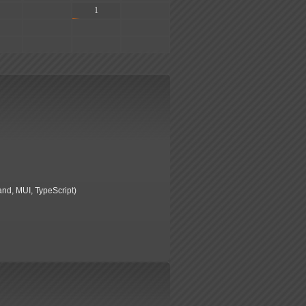
-
1
-
-
-
-
-
-
-
tand, MUI, TypeScript)