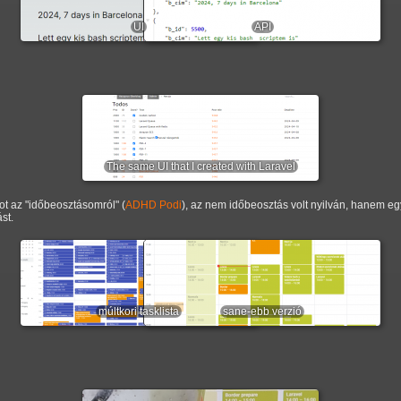
UI
API
The same UI that I created with Laravel
ot az "időbeosztásomról" (
ADHD Podi
), az nem időbeosztás volt nyilván, hanem eg
st.
múltkori tasklista
sane-ebb verzió