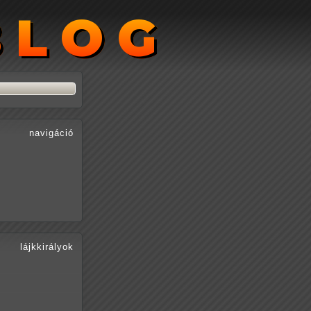
BLOG
BLOG
navigáció
lájkkirályok