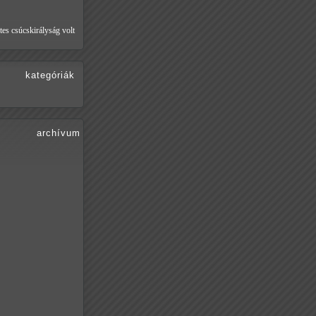
tes csúcskirályság volt
kategóriák
archívum