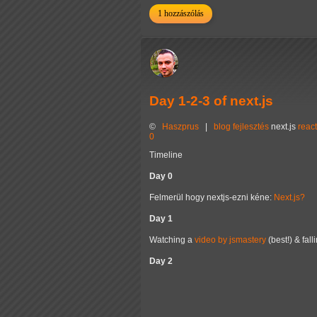
1 hozzászólás
Day 1-2-3 of next.js
©
Haszprus
|
blog
fejlesztés
next.js
react
0
Timeline
Day 0
Felmerül hogy nextjs-ezni kéne:
Next.js?
Day 1
Watching a
video by jsmastery
(best!) & fall
Day 2