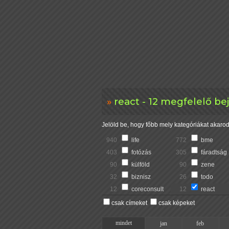
react - 12 megfelelő be
Jelöld be, hogy főbb mely kategóriákat akarod 
940
life
772
bme
403
fotózás
305
fáradtság
90
külföld
90
zene
32
biznisz
26
todo
12
coreconsult
12
react
csak címeket
csak képeket
mindet
jan
feb