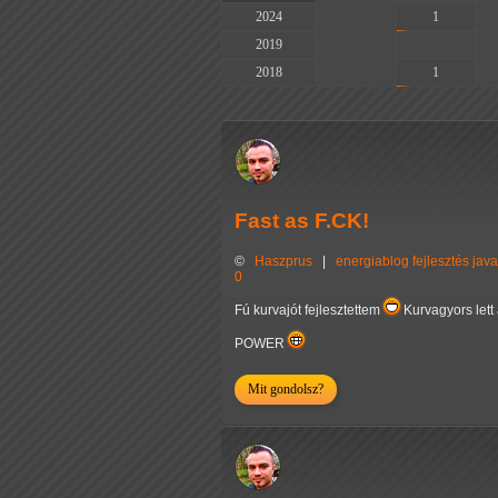
2024
-
1
2019
-
-
2018
-
1
Fast as F.CK!
©
Haszprus
|
energiablog
fejlesztés
java
0
Fú kurvajót fejlesztettem
Kurvagyors lett a
POWER
Mit gondolsz?