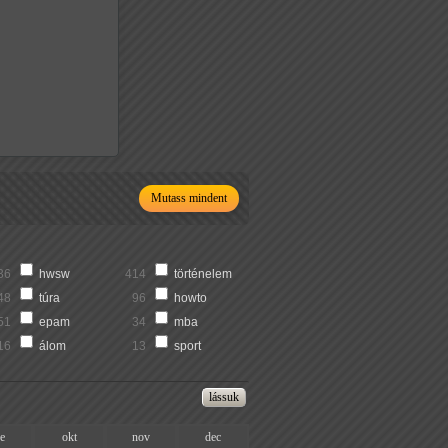
Mutass mindent
36
hwsw
414
történelem
48
túra
96
howto
51
epam
34
mba
16
álom
13
sport
ze
okt
nov
dec