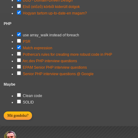
DDD - Domain-Driven Design
Első (előző) körből kiderült dolgok
Hogyan tartom up-to-date-en magam?
PHP
use array_walk instead of foreach
PSR
Match expression
Potherca's rules for creating more robust code in PHP
Arc.dev PHP interview questions
EPAM Senior PHP interview questions
Senior PHP interview questions @ Google
Maybe
Clean code
SOLID
Mit gondolsz?