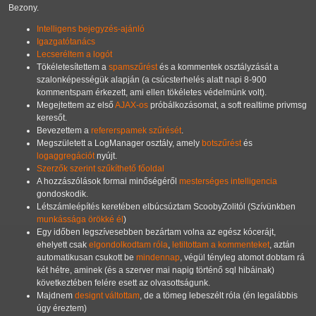
Bezony.
Intelligens bejegyzés-ajánló
Igazgatótanács
Lecseréltem a logót
Tökéletesítettem a
spamszűrést
és a kommentek osztályzását a
szalonképességük alapján (a csúcsterhelés alatt napi 8-900
kommentspam érkezett, ami ellen tökéletes védelmünk volt).
Megejtettem az első
AJAX-os
próbálkozásomat, a soft realtime privmsg
keresőt.
Bevezettem a
refererspamek szűrését
.
Megszületett a LogManager osztály, amely
botszűrést
és
logaggregációt
nyújt.
Szerzők szerint szűkíthető főoldal
A hozzászólások formai minőségéről
mesterséges intelligencia
gondoskodik.
Létszámleépítés keretében elbúcsúztam ScoobyZolitól (Szívünkben
munkássága örökké él
)
Egy időben legszívesebben bezártam volna az egész kócerájt,
ehelyett csak
elgondolkodtam róla
,
letiltottam a kommenteket
, aztán
automatikusan csukott be
mindennap
, végül tényleg atomot dobtam rá
két hétre, aminek (és a szerver mai napig történő sql hibáinak)
következtében felére esett az olvasottságunk.
Majdnem
designt váltottam
, de a tömeg lebeszélt róla (én legalábbis
úgy éreztem)