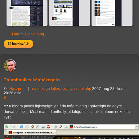
Három éves a blog
15 hozzászólás
Thumbnailes képnézegető
©
Haszprus
|
css
design
fejlesztés
javascript
php
2007. aug 28., kedd
20:28 este
9
Az a blogra pakolt lightweight galéria még mindig lightweight de egyre
durvább lesz… Most már tud onthefly, oldalújratöltés nélkül album nézetet is.
Ilyet: