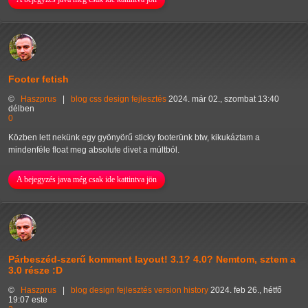
Footer fetish
©
Haszprus
|
blog
css
design
fejlesztés
2024. már 02., szombat 13:40
délben
0
Közben lett nekünk egy gyönyörű sticky footerünk btw, kikukáztam a
mindenféle float meg absolute divet a múltból.
A bejegyzés java még csak ide kattintva jön
Párbeszéd-szerű komment layout! 3.1? 4.0? Nemtom, sztem a
3.0 része :D
©
Haszprus
|
blog
design
fejlesztés
version history
2024. feb 26., hétfő
19:07 este