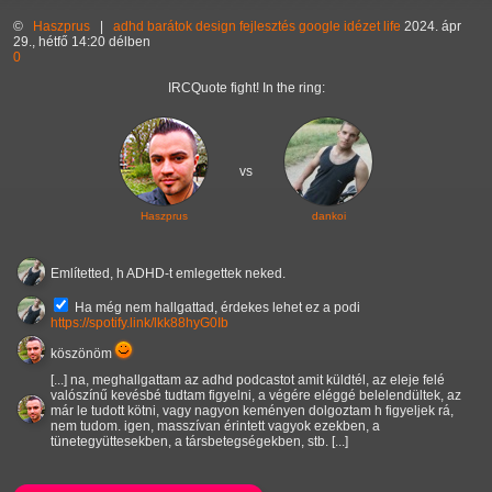
©
Haszprus
|
adhd
barátok
design
fejlesztés
google
idézet
life
2024. ápr
29., hétfő 14:20 délben
0
IRCQuote fight! In the ring:
vs
Haszprus
dankoi
Említetted, h ADHD-t emlegettek neked.
Ha még nem hallgattad, érdekes lehet ez a podi
https://spotify.link/lkk88hyG0Ib
köszönöm
[...] na, meghallgattam az adhd podcastot amit küldtél, az eleje felé
valószínű kevésbé tudtam figyelni, a végére eléggé belelendültek, az
már le tudott kötni, vagy nagyon keményen dolgoztam h figyeljek rá,
nem tudom. igen, masszívan érintett vagyok ezekben, a
tünetegyüttesekben, a társbetegségekben, stb. [...]