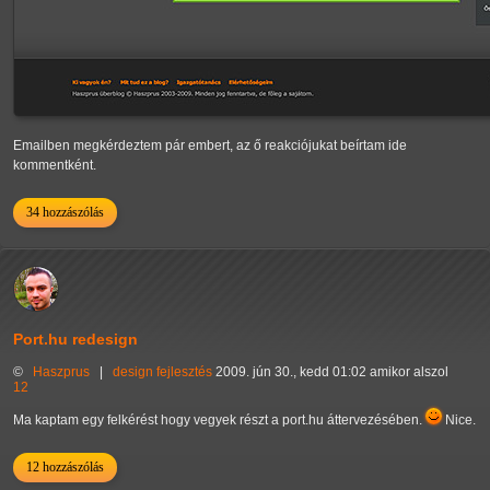
Emailben megkérdeztem pár embert, az ő reakciójukat beírtam ide
kommentként.
34 hozzászólás
Port.hu redesign
©
Haszprus
|
design
fejlesztés
2009. jún 30., kedd 01:02 amikor alszol
12
Ma kaptam egy felkérést hogy vegyek részt a port.hu áttervezésében.
Nice.
12 hozzászólás