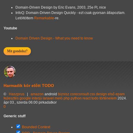
Domain-Driven Design by Eric Evans, 2003, 25e Ft, nice
InfoQ: Domain-Driven Design Quickly - ezt csak gyorsan átlapoztam.
Letöltöttem
Remarkable
-re.
Youtube
Domain Driven Design - What you need to know
Mit gondolsz?
Harmadik kör előtt TODO
©
Haszprus
|
amazon
android
biznisz
coreconsult
css
design
első
epam
fejlesztés
google
interjú
laravel
meló
php
python
react
todo
történelem
2024.
ápr 03., szerda 06:00 pirkadatkor
0
Generic stuff
Bounded Context