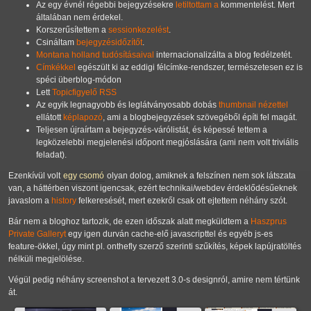
Az egy évnél régebbi bejegyzésekre
letiltottam a
kommentelést. Mert
általában nem érdekel.
Korszerűsítettem a
sessionkezelést
.
Csináltam
bejegyzésidőzítőt
.
Montana holland tudósításaival
internacionalizálta a blog fedélzetét.
Címkékkel
egészült ki az eddigi félcímke-rendszer, természetesen ez is
spéci überblog-módon
Lett
Topicfigyelő RSS
Az egyik legnagyobb és leglátványosabb dobás
thumbnail nézettel
ellátott
képlapozó
, ami a blogbejegyzések szövegéből építi fel magát.
Teljesen újraírtam a bejegyzés-várólistát, és képessé tettem a
legközelebbi megjelenési időpont megjóslására (ami nem volt triviális
feladat).
Ezenkívül volt
egy csomó
olyan dolog, amiknek a felszínen nem sok látszata
van, a háttérben viszont igencsak, ezért technikai/webdev érdeklődésűeknek
javaslom a
history
felkeresését, mert ezekről csak ott ejtettem néhány szót.
Bár nem a bloghoz tartozik, de ezen időszak alatt megküldtem a
Haszprus
Private Galleryt
egy igen durván cache-elő javascripttel és egyéb js-es
feature-ökkel, úgy mint pl. onthefly szerző szerinti szűkítés, képek lapújratöltés
nélküli megjelölése.
Végül pedig néhány screenshot a tervezett 3.0-s designról, amire nem tértünk
át.