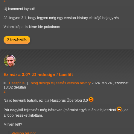
2
Új komment layout!
Jó, legyen 3.1, hogy legyen még egy version-history címkéjű bejegyzés.
Valami képet is kéne ide pakolnom.
2 hozzászólás
Ez már a 3.0? :D redesign / facelift
©
Haszprus
|
blog
design
fejlesztés
version history
2024. feb 24., szombat
18:02 délután
2
Na jó legyünk bátrak, ez itt a Haszprus Überblog 3.0
Pár nagyívű fejlesztés még hátravan (mármint egyáltalán lefejleszteni
), de
a főbb részeket kitoltam.
Milyen lett?
Version history