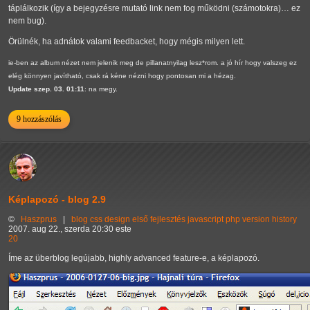
táplálkozik (így a bejegyzésre mutató link nem fog működni (számotokra)… ez
nem bug).
Örülnék, ha adnátok valami feedbacket, hogy mégis milyen lett.
ie-ben az album nézet nem jelenik meg de pillanatnyilag lesz*rom. a jó hír hogy valszeg ez
elég könnyen javítható, csak rá kéne nézni hogy pontosan mi a hézag.
Update szep. 03. 01:11
: na megy.
9 hozzászólás
Képlapozó - blog 2.9
©
Haszprus
|
blog
css
design
első
fejlesztés
javascript
php
version history
2007. aug 22., szerda 20:30 este
20
Íme az überblog legújabb, highly advanced feature-e, a képlapozó.