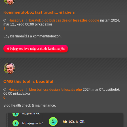
Kommentdoboz last touch... & labels
©
Haszprus
|
barátok
blog
buli
css
design
fejlesztés
google
instant
2024.
már 12., kedd 06:00 pirkadatkor
1
Egy kis finomítás a kommentdobozon.
A bejegyzés java még csak ide kattintva jön
OMG this tool is beautiful
©
Haszprus
|
blog
buli
css
design
fejlesztés
php
2024. már 07., csütörtök
06:00 pirkadatkor
0
Blog health check & maintenance.