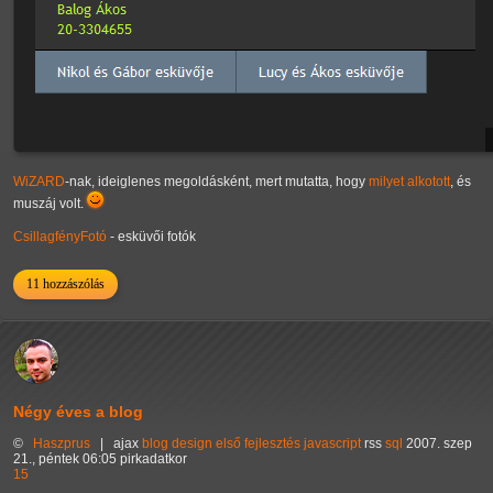
WiZARD
-nak, ideiglenes megoldásként, mert mutatta, hogy
milyet alkotott
, és
muszáj volt.
CsillagfényFotó
- esküvői fotók
11 hozzászólás
Négy éves a blog
©
Haszprus
|
ajax
blog
design
első
fejlesztés
javascript
rss
sql
2007. szep
21., péntek 06:05 pirkadatkor
15