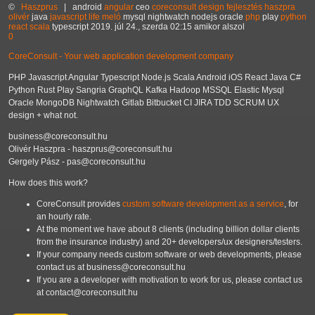
©
Haszprus
|
android
angular
ceo
coreconsult
design
fejlesztés
haszpra
olivér
java
javascript
life
meló
mysql
nightwatch
nodejs
oracle
php
play
python
react
scala
typescript
2019. júl 24., szerda 02:15 amikor alszol
0
CoreConsult - Your web application development company
PHP Javascript Angular Typescript Node.js Scala Android iOS React Java C#
Python Rust Play Sangria GraphQL Kafka Hadoop MSSQL Elastic Mysql
Oracle MongoDB Nightwatch Gitlab Bitbucket CI JIRA TDD SCRUM UX
design + what not.
business@coreconsult.hu
Olivér Haszpra - haszprus@coreconsult.hu
Gergely Pász - pas@coreconsult.hu
How does this work?
CoreConsult provides
custom software development as a service
, for
an hourly rate.
At the moment we have about 8 clients (including billion dollar clients
from the insurance industry) and 20+ developers/ux designers/testers.
If your company needs custom software or web developments, please
contact us at business@coreconsult.hu
If you are a developer with motivation to work for us, please contact us
at contact@coreconsult.hu