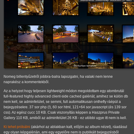
Nomeg billentyűzetről jobbra-balra lapozgatni, ha valaki nem lenne
naprakész a kommentekből.
Az a helyzet hogy teljesen lightweight módon megoldottam egy atombrutál
full-featured highly advanced client-side cached galériát, amihez se külön db
nem kell, se adminfelület, se semmi, full automatikusan onthefly ráépül a
bejegyzésekre. 37 sor php (!), 60 sor html, 121+64 sor javascript (és 139 sor
css). Az egész cucc 10 KB. Csak viszonyítás képpen a Haszprus Private
Gallery 110 KB, amiből az adminfelület 26 KB - ez utóbbi ugye itt nem is kell.
Ki lehet próbálni
(akárhol az ablakban katt, előjön az album nézet), ráadásul
egy olyan képgalérián, ami egy egyelőre nem is publikált bejegyzésből