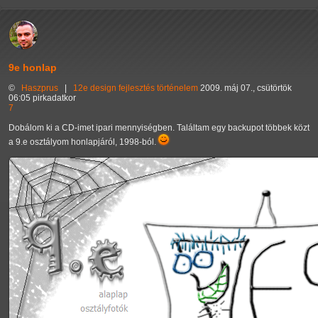
9e honlap
©
Haszprus
|
12e
design
fejlesztés
történelem
2009. máj 07., csütörtök
06:05 pirkadatkor
7
Dobálom ki a CD-imet ipari mennyiségben. Találtam egy backupot többek közt
a 9.e osztályom honlapjáról, 1998-ból.