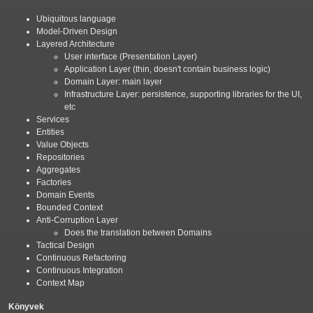
Ubiquitous language
Model-Driven Design
Layered Architecture
User interface (Presentation Layer)
Application Layer (thin, doesn't contain business logic)
Domain Layer: main layer
Infrastructure Layer: persistence, supporting libraries for the UI,
etc
Services
Entities
Value Objects
Repositories
Aggregates
Factories
Domain Events
Bounded Context
Anti-Corruption Layer
Does the translation between Domains
Tactical Design
Continuous Refactoring
Continuous Integration
Context Map
Könyvek