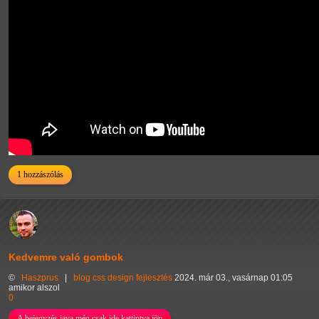
1 hozzászólás
Kedvemre való gombok
©
Haszprus
|
blog
css
design
fejlesztés
2024. már 03., vasárnap 01:05
amikor alszol
0
A bejegyzés java még csak ide kattintva jön