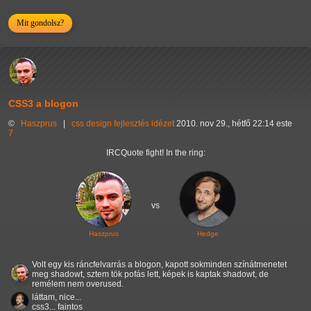
Mit gondolsz?
CSS3 a blogon
©
Haszprus
|
css
design
fejlesztés
idézet
2010. nov 29., hétfő 22:14 este
7
IRCQuote fight! In the ring:
vs
Haszprus
Hedge
Volt egy kis ráncfelvarrás a blogon, kapott sokminden színátmenetet
meg shadowt, sztem tök pofás lett, képek is kaptak shadowt, de
remélem nem overused.
láttam, nice...
css3... faintos