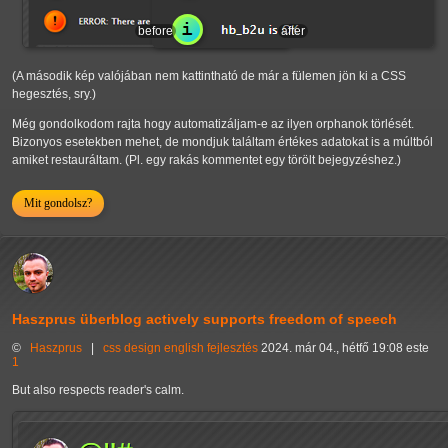
before
after
(A második kép valójában nem kattintható de már a fülemen jön ki a CSS
hegesztés, sry.)
Még gondolkodom rajta hogy automatizáljam-e az ilyen orphanok törlését.
Bizonyos esetekben mehet, de mondjuk találtam értékes adatokat is a múltból
amiket restauráltam. (Pl. egy rakás kommentet egy törölt bejegyzéshez.)
Mit gondolsz?
Haszprus überblog actively supports freedom of speech
©
Haszprus
|
css
design
english
fejlesztés
2024. már 04., hétfő 19:08 este
1
But also respects reader's calm.