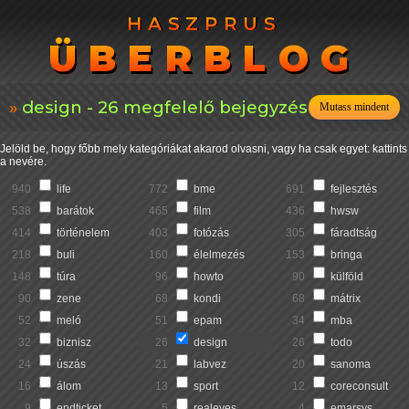
HASZPRUS
HASZPRUS
ÜBERBLOG
ÜBERBLOG
design - 26 megfelelő bejegyzés
Mutass mindent
Jelöld be, hogy főbb mely kategóriákat akarod olvasni, vagy ha csak egyet: kattints
a nevére.
940
life
772
bme
691
fejlesztés
538
barátok
465
film
436
hwsw
414
történelem
403
fotózás
305
fáradtság
218
buli
160
élelmezés
153
bringa
148
túra
96
howto
90
külföld
90
zene
68
kondi
68
mátrix
52
meló
51
epam
34
mba
32
biznisz
26
design
26
todo
24
úszás
21
labvez
20
sanoma
16
álom
13
sport
12
coreconsult
9
endticket
5
realeyes
4
emarsys