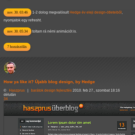
nov. 30. 03:46
1-2 dolog megvalósult
Hedge év eleji design-ötleteiből
,
nyomjatok egy refresht.
nov. 30. 05:34
toltam rá némi animációt is.
7 hozzászólás
How ya like it? Újabb blog design, by Hedge
©
Haszprus
|
barátok
design
fejlesztés
2010. feb 27., szombat 18:16
délután
34