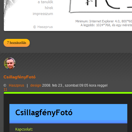
7 hozzászólás
CsillagfényFotó
©
Haszprus
|
design
2008. feb 23., szombat 09:05 kora reggel
11