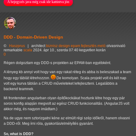
A bejegyzés java még csak ide kattintva jön
DDD - Domain-Driven Design
©
Haszprus
|
architect
biznisz
design
epam
fejlesztés
meló
olvasnivaló
remarkable
scala
2024. ápr 10., szerda 07:40 kegyetlen korán
0
Régen dolgoztam egy DDD-s projekten az EPAM-ban egyébként.
A lényeg kb annyi volt hogy van egy rakat réteg és abba is beleszakad a team
hogy egy táblát létrehozzon.
De komolyan. Scala projekt volt és két nap
volt egy kurva táblán a CRUD műveleteket lefejleszteni. Legalábbis a
backend teamnek.
Mi frontenden angularban olyan építőkockákat hoztunk létre hogy egy pár
soros konfig alapján megvolt az egész CRUD funkcionalitás. (AngularJS volt
akkor még, és nagyon imádtam.)
Na de ugye nem sztorizgatni kéne az elmúlt régi szép időkről, hanem olvasni
a DDD-ről. Meg írni róla, gyakorlás/elmélyítés gyanánt.
So, what is DDD?