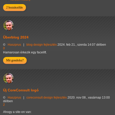
2 hozzászólás
Überblog 2024
©
Haszprus
|
blog
design
fejlesztés
2024. feb 21., szerda 14:07 délben
0
Hamarosan érkezik egy facelift.
Mit gondolsz?
Új CoreConsult logó
©
Haszprus
|
coreconsult
design
fejlesztés
2020. nov 08., vasárnap 13:00
délben
2
Ahogy a site-on van: