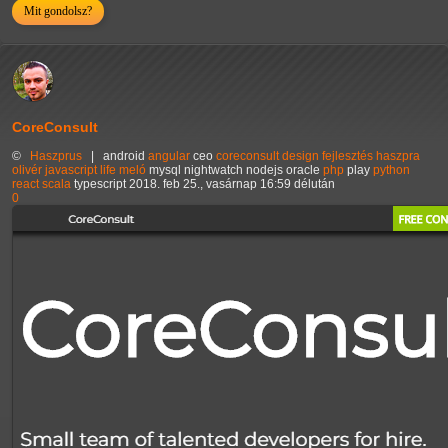
Mit gondolsz?
CoreConsult
©
Haszprus
|
android
angular
ceo
coreconsult
design
fejlesztés
haszpra
olivér
javascript
life
meló
mysql
nightwatch
nodejs
oracle
php
play
python
react
scala
typescript
2018. feb 25., vasárnap 16:59 délután
0