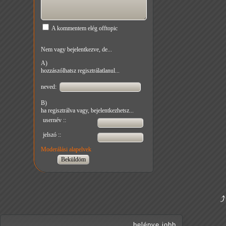
A kommentem elég offtopic
Nem vagy bejelentkezve, de...
A)
hozzászólhatsz regisztrálatlanul...
neved:
B)
ha regisztrálva vagy, bejelentkezhetsz...
usernév ::
jelszó ::
Moderálási alapelvek
belépve jobb