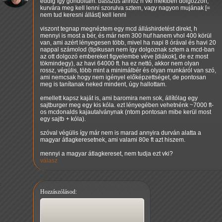
eddig így gondoltam: basszus ahhoz h vki mekiben dolgozzon,
kurvára meg kell lenni szorulva sztem, vagy nagyon mujának [=
nem tud keresni állást] kell lenni
viszont tegnap megnéztem egy mcd álláshirdetést direkt, h
mennyi is most a bér, és már nem 300 huf hanem vhol 400 körül
van, ami azért lényegesen több, mivel ha napi 8 órával és havi 20
nappal számolod (tipikusan nem így dolgoznak sztem a mcd-ban
az ott dolgozó embereket figyelembe véve [diákok], de ez most
tökmindegy), az havi 64000 ft. ha ez nettó, akkor nem olyan
rossz, végülis, több mint a minimálbér és olyan munkáról van szó,
ami nemcsak hogy nem igényel előképzettséget, de pontosan
meg is tanítanak neked mindent, úgy hallottam.
emellett kapsz kaját is, ami baromira nem sok, állítólag egy
sajtburger meg egy kis kóla. ezt lényegében vehetnénk ~7000 ft-
os mcdonalds kajautalványnak (ntom pontosan mibe kerül most
egy sajtb + kóla).
szóval végülis így már nem is marad annyira durván alatta a
magyar átlagkeresetnek, ami valami 80e ft azt hiszem.
mennyi a magyar átlagkereset, nem tudja ezt vki?
válasz
Hozzászólásod: