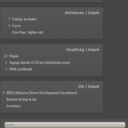
élelmezés
|
képek
7
Fehérje, kockahas
3
Gyros
Don Pepe: Sajtban sült
fáradtság
|
képek
13
Hajnal
1
Tegnap sikerült 23.30-kor lefeküdnöm (ezzel…
1
BME problémák
life
|
képek
3
BDD (Behavior Driven Development) Cucumberrel
Refactor & help & thx
Sweetness