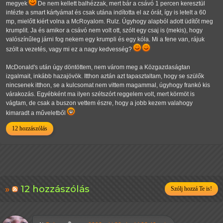
megyek
De nem kellett balhézzak, mert bár a csávó 1 percen keresztül
intézte a smart kártyámat és csak utána indította el az órát, így is letelt a 60
mp, mielőtt kiért volna a McRoyalom. Rulz. Úgyhogy alapból adott üdítőt meg
krumplit. Ja és amikor a csávó nem volt ott, szólt egy csaj is (mekis), hogy
valószínűleg járni fog nekem egy krumpli és egy kóla. Mi a fene van, rájuk
szólt a vezetés, vagy mi ez a nagy kedvesség?
McDonald's után úgy döntöttem, nem várom meg a Közgazdaságtan
izgalmait, inkább hazajövök. Itthon aztán azt tapasztaltam, hogy se szülők
nincsenek itthon, se a kulcsomat nem vittem magammal, úgyhogy frankó kis
várakozás. Egyébként ma ilyen szétszórt reggelem volt, mert körmöt is
vágtam, de csak a buszon vettem észre, hogy a jobb kezem valahogy
kimaradt a műveletből
12 hozzászólás
12 hozzászólás
Szólj hozzá Te is!