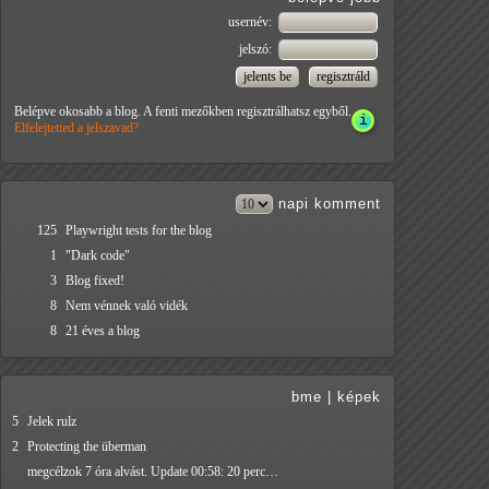
usernév:
jelszó:
Belépve okosabb a blog. A fenti mezőkben regisztrálhatsz egyből.
Elfelejtetted a jelszavad?
napi
komment
125
Playwright tests for the blog
1
"Dark code"
3
Blog fixed!
8
Nem vénnek való vidék
8
21 éves a blog
bme
|
képek
5
Jelek rulz
2
Protecting the überman
megcélzok 7 óra alvást. Update 00:58: 20 perc…