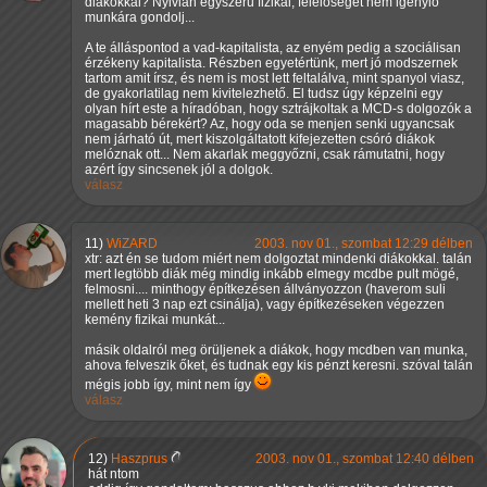
diákokkal? Nyivlán egyszerű fizikai, felelőséget nem igénylő
munkára gondolj...
A te álláspontod a vad-kapitalista, az enyém pedig a szociálisan
érzékeny kapitalista. Részben egyetértünk, mert jó modszernek
tartom amit írsz, és nem is most lett feltalálva, mint spanyol viasz,
de gyakorlatilag nem kivitelezhető. El tudsz úgy képzelni egy
olyan hírt este a híradóban, hogy sztrájkoltak a MCD-s dolgozók a
magasabb bérekért? Az, hogy oda se menjen senki ugyancsak
nem járható út, mert kiszolgáltatott kifejezetten csóró diákok
melóznak ott... Nem akarlak meggyőzni, csak rámutatni, hogy
azért így sincsenek jól a dolgok.
válasz
11)
WiZARD
2003. nov 01., szombat 12:29 délben
xtr: azt én se tudom miért nem dolgoztat mindenki diákokkal. talán
mert legtöbb diák még mindig inkább elmegy mcdbe pult mögé,
felmosni.... minthogy építkezésen állványozzon (haverom suli
mellett heti 3 nap ezt csinálja), vagy építkezéseken végezzen
kemény fizikai munkát...
másik oldalról meg örüljenek a diákok, hogy mcdben van munka,
ahova felveszik őket, és tudnak egy kis pénzt keresni. szóval talán
mégis jobb így, mint nem így
válasz
12)
Haszprus
2003. nov 01., szombat 12:40 délben
hát ntom