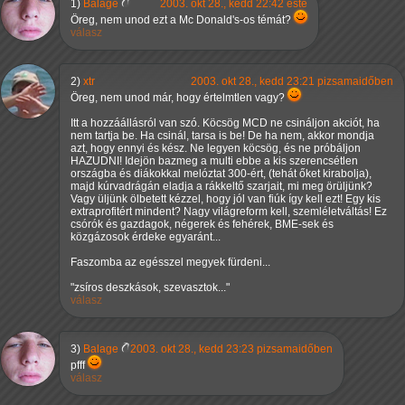
1)
Balage
2003. okt 28., kedd 22:42 este
Öreg, nem unod ezt a Mc Donald's-os témát?
válasz
2)
xtr
2003. okt 28., kedd 23:21 pizsamaidőben
Öreg, nem unod már, hogy értelmtlen vagy?
Itt a hozzáállásról van szó. Köcsög MCD ne csináljon akciót, ha
nem tartja be. Ha csinál, tarsa is be! De ha nem, akkor mondja
azt, hogy ennyi és kész. Ne legyen köcsög, és ne próbáljon
HAZUDNI! Idejön bazmeg a multi ebbe a kis szerencsétlen
országba és diákokkal melóztat 300-ért, (tehát őket kirabolja),
majd kúrvadrágán eladja a rákkeltő szarjait, mi meg örüljünk?
Vagy üljünk ölbetett kézzel, hogy jól van fiúk így kell ezt! Egy kis
extraprofitért mindent? Nagy világreform kell, szemléletváltás! Ez
csórók és gazdagok, négerek és fehérek, BME-sek és
közgázosok érdeke egyaránt...
Faszomba az egésszel megyek fürdeni...
"zsíros deszkások, szevasztok..."
válasz
3)
Balage
2003. okt 28., kedd 23:23 pizsamaidőben
pfff
válasz