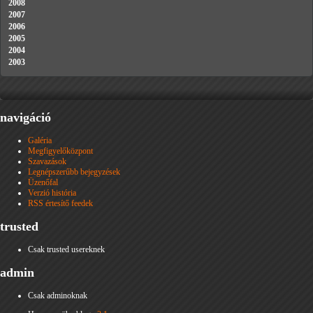
2008
2007
2006
2005
2004
2003
navigáció
Galéria
Megfigyelőközpont
Szavazások
Legnépszerűbb bejegyzések
Üzenőfal
Verzió história
RSS értesítő feedek
trusted
Csak trusted usereknek
admin
Csak adminoknak