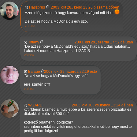
4)
Haszprus
2003. okt 28., kedd 23:26 pizsamaidőben
Azért elég szomorú hogy kurvára nem vágod mit írt xtr
De azt se hogy a McDonald's egy szó.
válasz
5)
Tiffany
2003. okt 29., szerda 17:52 délután
"De azt se hogy a McDonald's egy szó." hiaba a tudas hatalom...
Latod ezt mondtam Haszprus....LÍZADÍS....
válasz
6)
Balage
2003. okt 29., szerda 22:19 este
'De azt se hogy a McDonald's egy szó.'
erre szintén pffff
válasz
7)
WiZARD
2003. okt 30., csütörtök 13:24 délben
xtr: "Idejön bazmeg a multi ebbe a kis szerencsétlen országba és
diákokkal melóztat 300-ért"
kötelező odamenni dolgozni?
szerintem senkit se vittek még el erőszakkal mcd-be hogy most te
pedig itt fox dolgozni.