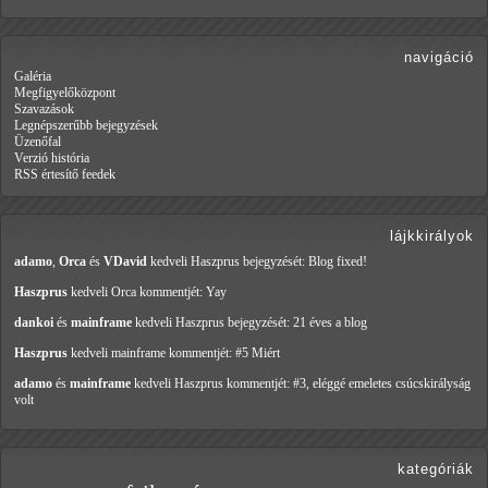
navigáció
Galéria
Megfigyelőközpont
Szavazások
Legnépszerűbb bejegyzések
Üzenőfal
Verzió história
RSS értesítő feedek
lájkkirályok
adamo
,
Orca
és
VDavid
kedveli Haszprus
bejegyzését: Blog fixed!
Haszprus
kedveli Orca
kommentjét: Yay
dankoi
és
mainframe
kedveli Haszprus
bejegyzését: 21 éves a blog
Haszprus
kedveli mainframe
kommentjét: #5 Miért
adamo
és
mainframe
kedveli Haszprus
kommentjét: #3, eléggé emeletes csúcskirályság
volt
kategóriák