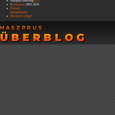
Haszprus überblog
v3.1
©
Haszprus
2003-2026
Kontakt
Igazgatótanács
Mit tud ez a blog?
HASZPRUS
HASZPRUS
ÜBERBLOG
ÜBERBLOG