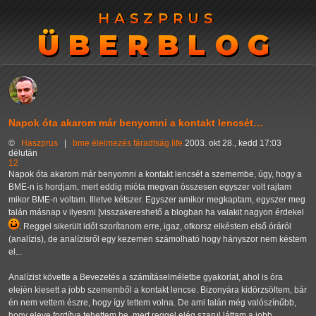
HASZPRUS
HASZPRUS
ÜBERBLOG
ÜBERBLOG
Napok óta akarom már benyomni a kontakt lencsét…
©
Haszprus
|
bme
élelmezés
fáradtság
life
2003. okt 28., kedd 17:03
délután
12
Napok óta akarom már benyomni a kontakt lencsét a szemembe, úgy, hogy a
BME-n is hordjam, mert eddig mióta megvan összesen egyszer volt rajtam
mikor BME-n voltam. Illetve kétszer. Egyszer amikor megkaptam, egyszer meg
talán másnap v ilyesmi [visszakereshető a blogban ha valakit nagyon érdekel
. Reggel sikerült időt szorítanom erre, igaz, ofkorsz elkéstem első óráról
(analízis), de analízisről egy kezemen számolható hogy hányszor nem késtem
el...
Analízist követte a Bevezetés a számításelméletbe gyakorlat, ahol is óra
elején kiesett a jobb szememből a kontakt lencse. Bizonyára kidörzsöltem, bár
én nem vettem észre, hogy így tettem volna. De ami talán még valószínűbb,
hogy eleve fordítva tehettem be, mert reggel elég szarul láttam a jobb