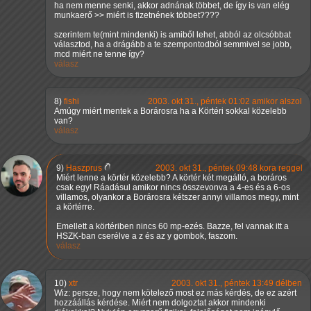
ha nem menne senki, akkor adnának többet, de így is van elég
munkaerő >> miért is fizetnének többet????
szerintem te(mint mindenki) is amiből lehet, abból az olcsóbbat
választod, ha a drágább a te szempontodból semmivel se jobb,
mcd miért ne tenne így?
válasz
8)
fishi
2003. okt 31., péntek 01:02 amikor alszol
Amúgy miért mentek a Borárosra ha a Körtéri sokkal közelebb
van?
válasz
9)
Haszprus
2003. okt 31., péntek 09:48 kora reggel
Miért lenne a körtér közelebb? A körtér két megálló, a boráros
csak egy! Ráadásul amikor nincs összevonva a 4-es és a 6-os
villamos, olyankor a Borárosra kétszer annyi villamos megy, mint
a körtérre.
Emellett a körtériben nincs 60 mp-ezés. Bazze, fel vannak itt a
HSZK-ban cserélve a z és az y gombok, faszom.
válasz
10)
xtr
2003. okt 31., péntek 13:49 délben
Wiz: persze, hogy nem kötelező most ez más kérdés, de ez azért
hozzáállás kérdése. Miért nem dolgoztat akkor mindenki