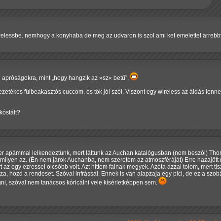
relessbe. nemhogy a konyhaba de meg az udvaron is szol ami ket emelettel arreb
en apróságokra, mint
hogy hangzik az »sz« betű
.
etékes fülbeakasztós cuccom, és tök jól szól. Viszont egy wireless az áldás lenne,
kóstált?
er apámmal lelkendeztünk, mert láttunk az Auchan katalógusban (nem beszól) Thom
k milyen az. (Én nem járok Auchanba, nem szeretem az atmoszféráját) Erre hazajött
az egy ezressel olcsóbb volt. Azt hittem falnak megyek. Azóta azzal tolom, mert t
sza, hozd a rendeset. Szóval infrással. Ennek is van alapzaja egy pici, de ez a sz
ni, szóval nem tanácsos kóricálni vele kísérletképpen sem.