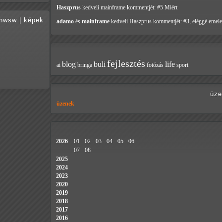
Haszprus
kedveli mainframe
kommentjét: #5 Miért
hwsw
|
képek
adamo
és
mainframe
kedveli Haszprus
kommentjét: #3, eléggé emele
fejlesztés
blog
buli
life
ai
bringa
fotózás
sport
üze
üzenek
2026
01
02
03
04
05
06
07
08
2025
2024
2023
2020
2019
2018
2017
2016