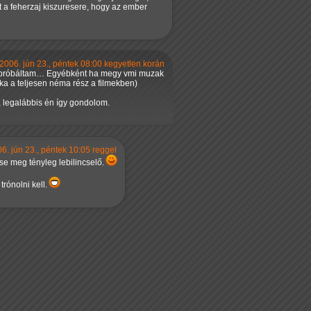
t a feherzaj kiszuresere, hogy az ember
2006. jún 23., péntek 08:00 kegyetlen korán
r kipróbáltam… Egyébként ha megy vmi muzak
tka a teljesen néma rész a filmekben)
, legalábbis én így gondolom.
6. jún 23., péntek 10:05 reggel
se meg tényleg lebilincselő.
trónolni kell.