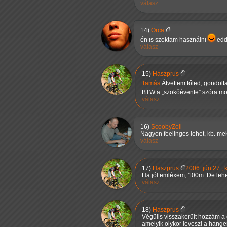
válasz
14)
Orca
én is szoktam használni
eddi
válasz
15)
Haszprus
Tamás
Átvettem tőled, gondolta
BTW a
szökőévente
szóra mo
válasz
16)
ScoobyZoli
Nagyon feelinges lehet, kb. me
válasz
17)
Haszprus
2006. jún 27.,
Ha jól emléxem, 100m. De lehe
válasz
18)
Haszprus
Végülis visszakerült hozzám a 
amelyik olykor leveszi a hange