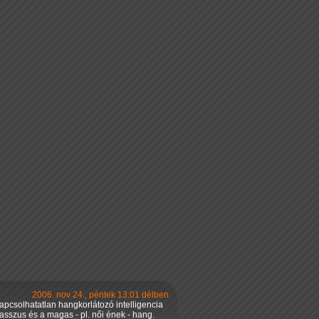
2006. nov 24., péntek 13:01 délben
apcsolhatatlan hangkorlátozó intelligencia
asszus és a magas - pl. női ének - hang.