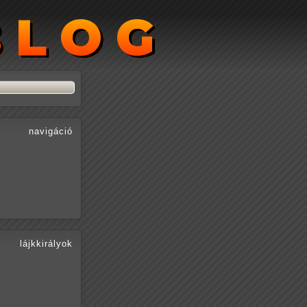
BLOG
BLOG
navigáció
lájkkirályok