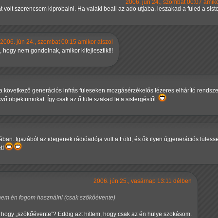
2006. jún 24., szombat 00:07 amiko
t volt szerencsem kiprobalni. Ha valaki beall az ado utjaba, leszakad a fuled a siste
2006. jún 24., szombat 00:15 amikor alszol
 hogy nem gondolnak, amikor kifejlesztik!!!
t a következő generációs infrás füleseken mozgásérzékelős lézeres elhárító rendsz
ő objektumokat. Így csak az ő füle szakad le a sistergéstől.
cában. Igazából az idegenek rádióadója volt a Föld, és ők ilyen újgenerációs fülesse
et!
2006. jún 25., vasárnap 13:11 délben
em én fogom használni (csak szökőévente)
, hogy
szökőévente
? Eddig azt hittem, hogy csak az én hülye szokásom.