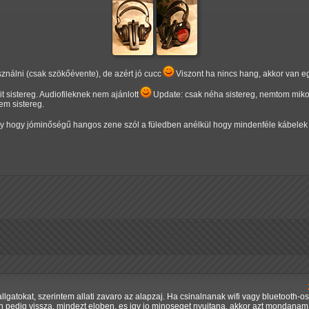
álni (csak szökőévente), de azért jó cucc
Viszont ha nincs hang, akkor van e
it sistereg. Audiofileknek nem ajánlott
Update: csak néha sistereg, nemtom miko
m sistereg.
gy hogy jóminőségű hangos zene szól a füledben anélkül hogy mindenféle kábele
llgatokat, szerintem allati zavaro az alapzaj. Ha csinalnanak wifi vagy bluetooth-
 pedig vissza, mindezt eloben, es igy jo minoseget nyujtana, akkor azt mondanam