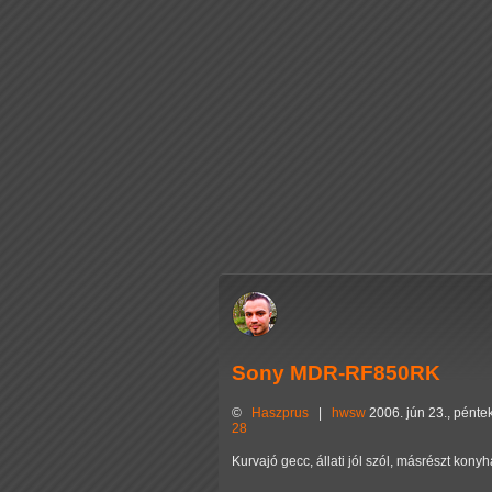
Sony MDR-RF850RK
©
Haszprus
|
hwsw
2006. jún 23., pénte
28
Kurvajó gecc, állati jól szól, másrészt kon