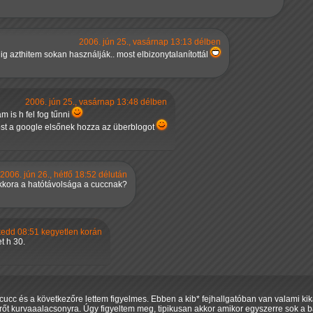
2006. jún 25., vasárnap 13:13 délben
g azthitem sokan használják.. most elbizonytalanítottál
2006. jún 25., vasárnap 13:48 délben
m is h fel fog tűnni
st a google elsőnek hozza az überblogot
2006. jún 26., hétfő 18:52 délután
kkora a hatótávolsága a cuccnak?
 kedd 08:51 kegyetlen korán
t h 30.
cucc és a következőre lettem figyelmes. Ebben a kib* fejhallgatóban van valami kik
rőt kurvaaalacsonyra. Úgy figyeltem meg, tipikusan akkor amikor egyszerre sok a b