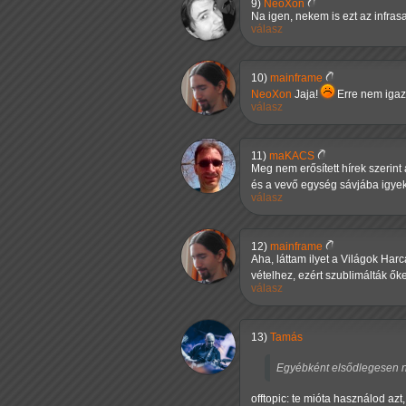
9)
NeoXon
Na igen, nekem is ezt az infrasa
válasz
10)
mainframe
NeoXon
Jaja!
Erre nem igaz,
válasz
11)
maKACS
Meg nem erősített hírek szerin
és a vevő egység sávjába igyekv
válasz
12)
mainframe
Aha, láttam ilyet a Világok Har
vételhez, ezért szublimálták ők
válasz
13)
Tamás
Egyébként elsődlegesen n
offtopic: te mióta használod azt