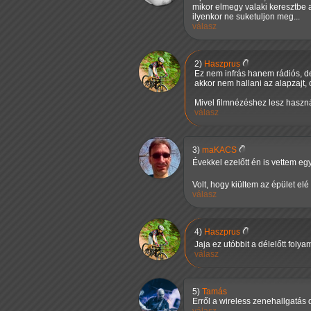
mikor elmegy valaki keresztbe a
ilyenkor ne suketuljon meg...
válasz
2)
Haszprus
Ez nem infrás hanem rádiós, d
akkor nem hallani az alapzajt,
Mivel filmnézéshez lesz haszná
válasz
3)
maKACS
Évekkel ezelőtt én is vettem e
Volt, hogy kiültem az épület elé
válasz
4)
Haszprus
Jaja ez utóbbit a délelőtt fol
válasz
5)
Tamás
Erről a wireless zenehallgatás 