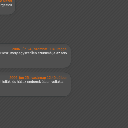
r alszol
rgestol!
2006. jún 24., szombat 11:40 reggel
er lesz, mely egyszerűen szublimálja az adó
2006. jún 25., vasárnap 12:40 délben
l tolták, és hát az emberek útban voltak a