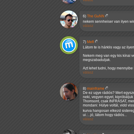
válasz
6)
The GuNN
nekem sennheiser van ilyen wi
válasz
7)
Mefi
Látom te is hárklis vagy az ily
Nekem meg van egy kis kínai vez
megszabaduljak.
Azt lehet tudni, hogy mennyibe 
válasz
8)
mainframe
De ez ugye rádiós? Mert egysz
neki, vegyen egyet, kipróbálju
Thomsont, csak INFRÁSAT, mert 
mondani: Hülye voltál, vidd vis
kurva hangosan elkezd sistereg
ui.:...jó, látom hogy rádiós...
válasz