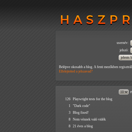
HASZP
HASZP
usernév:
jelszó:
Belépve okosabb a blog. A fenti mezőkben regisztrál
Elfelejtetted a jelszavad?
n
126
Playwright tests for the blog
1
"Dark code"
3
Blog fixed!
8
Nem vénnek való vidék
8
21 éves a blog