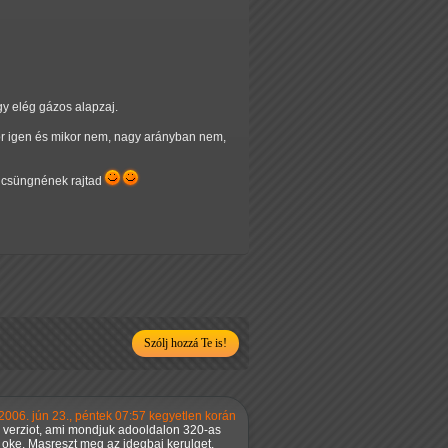
gy elég gázos alapzaj.
r igen és mikor nem, nagy arányban nem,
k csüngnének rajtad
Szólj hozzá Te is!
2006. jún 23., péntek 07:57 kegyetlen korán
os verziot, ami mondjuk adooldalon 320-as
 oke. Masreszt meg az idegbaj kerulget,