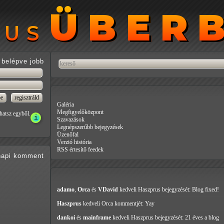
ÜBER
ÜBER
RUS
RUS
belépve jobb
Galéria
Megfigyelőközpont
hatsz egyből.
Szavazások
Legnépszerűbb bejegyzések
Üzenőfal
Verzió história
RSS értesítő feedek
api
komment
adamo
,
Orca
és
VDavid
kedveli Haszprus
bejegyzését: Blog fixed!
Haszprus
kedveli Orca
kommentjét: Yay
dankoi
és
mainframe
kedveli Haszprus
bejegyzését: 21 éves a blog