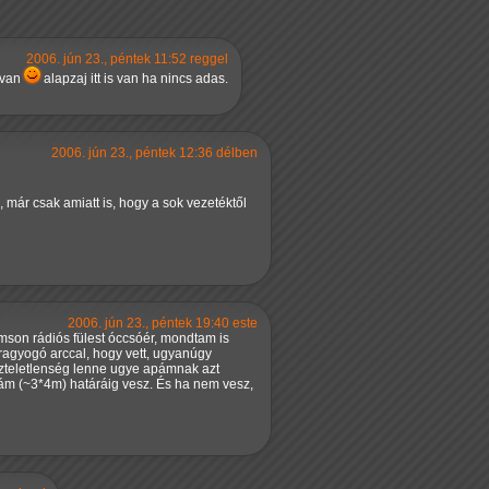
2006. jún 23., péntek 11:52 reggel
bvan
alapzaj itt is van ha nincs adas.
2006. jún 23., péntek 12:36 délben
 már csak amiatt is, hogy a sok vezetéktől
2006. jún 23., péntek 19:40 este
son rádiós fülest óccsóér, mondtam is
 ragyogó arccal, hogy vett, ugyanúgy
iszteletlenség lenne ugye apámnak azt
obám (~3*4m) határáig vesz. És ha nem vesz,