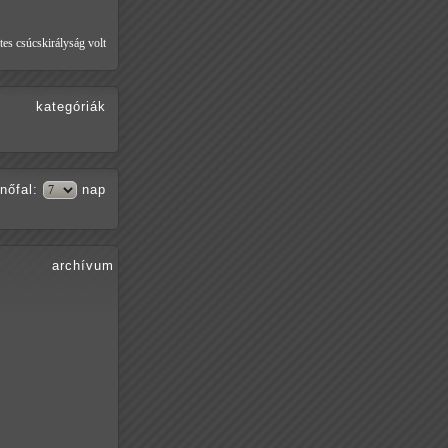
tes csúcskirályság volt
kategóriák
nőfal
:
nap
archívum