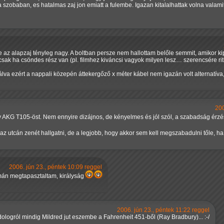
 szobaban, es hatalmas zaj jon emiatt a fulembe. Igazan kitalalhattak volna valami
e az alapzaj tényleg nagy. A boltban persze nem hallottam belőle semmit, amiko
 csak ha csöndes rész van (pl. filmhez kiváncsi vagyok milyen lesz… szerencsére ri
lva ezért a nappali közepén áttekergőző x méter kábel nem igazán volt alternatíva
200
gy AKG T105-öst. Nem ennyire dizájnos, de kényelmes és jól szól, a szabadság érzé
 az utcán zenét hallgatni, de a legjobb, hogy akkor sem kell megszabadulni tőle, ha 
2006. jún 23., péntek 10:09 reggel
yamán megtapasztaltam, királyság
2006. jún 23., péntek 11:22 reggel
dologról mindig Mildred jut eszembe a Fahrenheit 451-ből (Ray Bradbury)... :-/