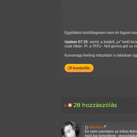
Egyébként elsődlegesen nem én fogom haszn
Update 07:35
: weird, a kiejtett
sz
betű kics
csak ritkán. Pl. a TATU - Not gonna get
us
ne
Kurvanagy feeling mászkálni a lakásban ú
28 hozzászólás
28 hozzászólás
1)
NeoXon
En nem szeretem az infras fejha
mp3-ba tomoritene, vevooldalon