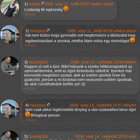
1)
dankoi
2006. szep 11., hétfő 00:07 amikor alszol
Lustaság fél egészség
válasz
2)
Haszprus
2006. szep 11., hétfő 00:08 amikor alszol
hát nem biztos hogy gyorsabb volt megformázni a táblázatot meg
egybeolvasztani a sorokat, mintha írtam volna egy monológot
válasz
3)
ScoobyZoli
2006. szep 14., csütörtök 14:34 délben
Nagyon jó volt a túra. Márt hiányzik a szürke hétköznapokból az
adrenalinbomba, amit az éjjeli kirándulás váltott ki. Ilyenkor már
könnyebb megérteni azokat, akik az extrém sportok hívei és
gyakorlói, persze a mi túránkat nem nevezném extrém sportnak,
de akár csinálhatnánk belőle azt:-)))
válasz
4)
Haszprus
2006. szep 14., csütörtök 15:07 délután
Igen csak akkor legközelebb tényleg a rám-szakadékot kéne éjjel
Bringával persze.
válasz
5)
ScoobyZoli
2006. szep 14., csütörtök 20:51 este