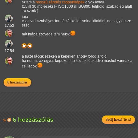
sztem a
hosszú
záridős
csoportképek
q yok lettek
(15 ill 30 mp-esek) (+ ISO1600 ill ISO800, telihold, szabad ég alatt
- a szerk.)
jaja
csak vmi szabályos formációt kellett volna kitalálni, nem így össze-
szét
17:53
hát hiába szövegeltem nekik
17:54
á baze láccik ezeken a képeken ahogy forog a föld
ha nem is az egyes képeken de köztük lépkedve máshol vannak a
csillagok
6 hozzászólás
6 hozzászólás
Szólj hozzá Te is!