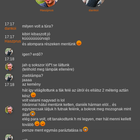
Haszprus
dankoi
17:17
milyen volt a túra?
dankoi
kibiri kibaszott jó
17:17
kúúúúúúúúrvajó
Haszprus
és atompara részeken mentünk
igen? erdő?
17:18
jah q sokszor lóf*t se láttunk
(telihold meg lámpák ellenére)
zseblámpa?
jaaaa
az kemény
17:18
hát így világítottunk a fák felé az útról és ellátsz 2 méterig aztán
kész
volt valami nagyvad is lol
istvánnal hátul mentünk ketten, daniék hárman elöl... és
egyszercsak látjuk h futnak felénk, a bokrok meg mozognak mint
állat
elég para volt, ott tanakodtunk h mi legyen, mer hát menni kellett
tovább
persze ment egymás paráztatása is