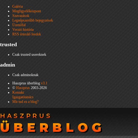
Galéria
Megfigyelőközpont
Szavazások
Legnépszerűbb bejegyzések
Üzenőfal
Verzió história
RSS értesítő feedek
trusted
Csak trusted usereknek
admin
Csak adminoknak
Haszprus überblog
v3.1
©
Haszprus
2003-2026
Kontakt
Igazgatótanács
Mit tud ez a blog?
HASZPRUS
HASZPRUS
ÜBERBLOG
ÜBERBLOG