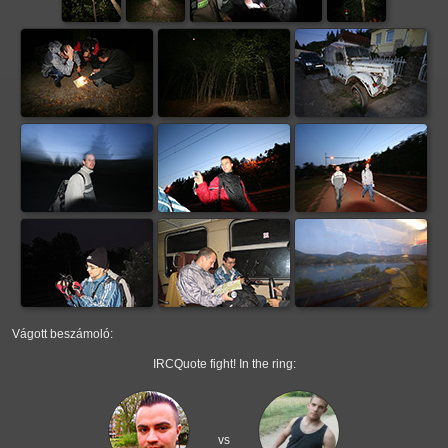
Vágott beszámoló:
IRCQuote fight! In the ring:
vs