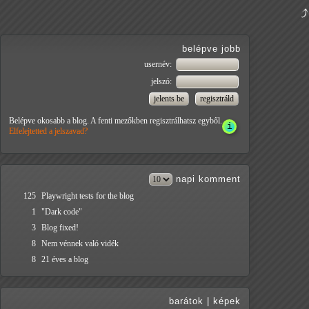
belépve jobb
usernév:
jelszó:
Belépve okosabb a blog. A fenti mezőkben regisztrálhatsz egyből.
Elfelejtetted a jelszavad?
napi
komment
125
Playwright tests for the blog
1
"Dark code"
3
Blog fixed!
8
Nem vénnek való vidék
8
21 éves a blog
barátok
|
képek