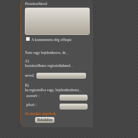
Hozzászólásod:
A kommentem elég offtopic
Nem vagy bejelentkezve, de...
A)
hozzászólhatsz regisztrálatlanul...
neved:
B)
ha regisztrálva vagy, bejelentkezhetsz...
usernév ::
jelszó ::
Moderálási alapelvek