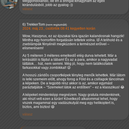
Meggondolandó, de én a bringát kihagynám az éjjeli
kirándulásból, jobb az gyalog:-))
válasz
6)
TrekkerTom
(nem regisztrált)
2024. máj 23., csütörtök 08:41 kegyetlen korán
Wow, Haszprus, ez az éjszakai túra igazán kalandosnak hangzik!
Mintha egy horrorfilm forgatásán lettetek volna. 🤣 A telihold és a
zseblámpák fényénél megküzdeni a természet erőivel –
elismerésem!
Az 5 méteren 3 méteres emelkedő elég durva lehetett. Már a
leírásától is fájdul a lábam! És az a para, amikor a nagyvadat
láttátok… hát, nem semmi. Még jó, hogy nem találkoztatok
farkasokkal vagy zombikkal! 😜
A hosszú záridős csoportképek tényleg menők lehettek. Már látom
is lelki szemeim előtt, ahogy forog a Föld és a csillagok táncolnak
a képeken. De a legjobb rész akkor is az, amikor egymást
paráztatjátok – "Szemeket látok az erdőben" – ez a klasszikus! 😂
A képeket mindenképp megnézem. Nagy gratula mindenkinek,
aki részt vett ezen a túrán! Következő alkalommal lehet, hogy
viszek magammal egy vadászkutyát meg egy helikoptert is,
biztos, ami biztos! 😆
válasz