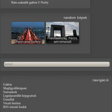
Rám-szakadék galéria © Norby
random képek
Franciaország: Párizs,
Panorama Gallery
ami kimaradt
navigáció
Galéria
Megfigyelőközpont
Szavazások
Legnépszerűbb bejegyzések
Üzenőfal
Verzió história
RSS értesítő feedek