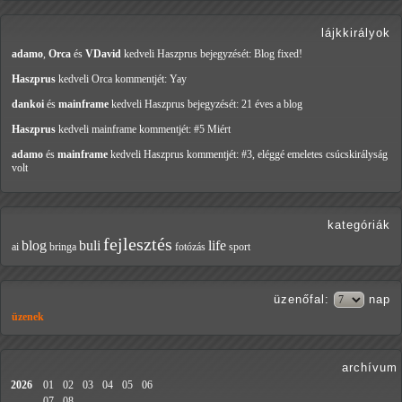
lájkkirályok
adamo
,
Orca
és
VDavid
kedveli Haszprus
bejegyzését: Blog fixed!
Haszprus
kedveli Orca
kommentjét: Yay
dankoi
és
mainframe
kedveli Haszprus
bejegyzését: 21 éves a blog
Haszprus
kedveli mainframe
kommentjét: #5 Miért
adamo
és
mainframe
kedveli Haszprus
kommentjét: #3, eléggé emeletes csúcskirályság
volt
kategóriák
fejlesztés
blog
buli
life
ai
bringa
fotózás
sport
üzenőfal
:
nap
üzenek
archívum
2026
01
02
03
04
05
06
07
08