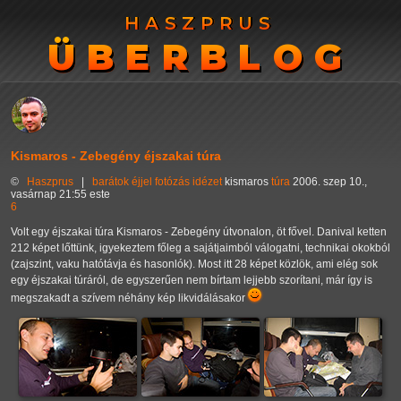
HASZPRUS
HASZPRUS
ÜBERBLOG
ÜBERBLOG
Kismaros - Zebegény éjszakai túra
©
Haszprus
|
barátok
éjjel
fotózás
idézet
kismaros
túra
2006. szep 10.,
vasárnap 21:55 este
6
Volt egy éjszakai túra Kismaros - Zebegény útvonalon, öt fővel. Danival ketten
212 képet lőttünk, igyekeztem főleg a sajátjaimból válogatni, technikai okokból
(zajszint, vaku hatótávja és hasonlók). Most itt 28 képet közlök, ami elég sok
egy éjszakai túráról, de egyszerűen nem bírtam lejjebb szorítani, már így is
megszakadt a szívem néhány kép likvidálásakor