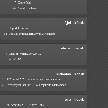
7
Cloverfield
26
Mainframe blog
éjjel
|
képek
1
Hajléktalanmosó
14
Éjszakai extrém alternatív túra (Kismaros)
idézet
|
képek
4
Olvasói levelek 2007.09.17.
jedlik2002
kismaros
|
képek
2
SEO bestof 2024, mire jön a nép (google szerint)
2
Hétösszegzés 2014.07.27. & Projektsüti Kismaroson
túra
|
képek
16
Amerika 2013 (Master Plan)