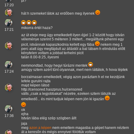
pl?
17:20
hát h szemeket látok az erdőben meg ilyenek
mikorra értél haza?
17:21
az út eleje meg úgy emelkedett ilyen éjjel 1-2 között hogy istván
véleménye szerint 5 méteren 3 métert... megálltunk pihenni egy
picit, istvánnak kapaszkodnia kellett egy fába
nekem meg 1
perc alatt úgy megfájdult az állástól a bal lábam h elindulás előtt
kénytelen voltam a jobbat terhelni picit
talán 8.00-8:25, ilyesmi
nemmondtad, hogy hegyi túrázni mentek
amúgy sztem azért tűnt olyannak, mert nem láttátok, h hova léptek
17:24
borzalmasan emelkedett, végig azon paráztam h el ne kezdjünk
lefele gurulni rajta
majd képen látod
http://censored.haszprus.hu/censored
válts
csak a legjobbakat
nézetre, ezeken sztem látszik az
emelkedő... és mint tudjuk képen nem jön ki igazán
ok
ejha
17:36
István lába elég szép szögben állt
jaja
meg
azon a képen
nem emeltem magasba a gépet hanem néztem
át a keresőn és mégis ennyivel fölöttük voltam