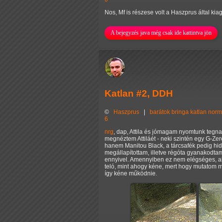
Nos, Mf is részese volt a Haszprus által kiag
A bejegyzés java még csak ide kattintva jön
Katlan #2, DDH
©
Haszprus
|
barátok
bringa
katlan
norm
6
nrg
, dap, Attila és jómagam nyomtunk tegna
megnéztem Attiláét - neki szintén egy G-Z
hanem Manitou Black, a tárcsafék pedig hidr
megállapítottam, illetve régóta gyanakodt
ennyivel. Amennyiben ez nem elégséges, akk
teló, mint ahogy kéne, mert hogy mutatom m
így kéne működnie.