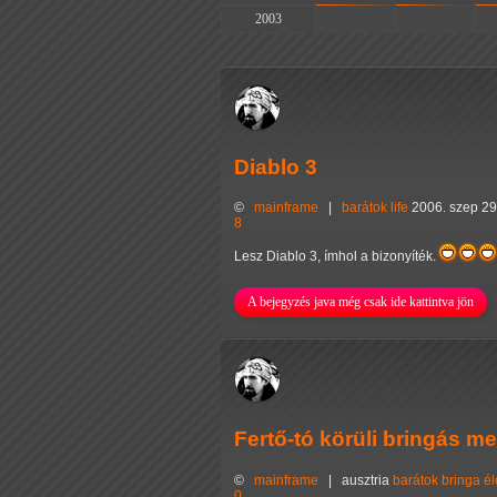
2003
-
-
Diablo 3
©
mainframe
|
barátok
life
2006. szep 29
8
Lesz Diablo 3, ímhol a bizonyíték.
A bejegyzés java még csak ide kattintva jön
Fertő-tó körüli bringás 
©
mainframe
|
ausztria
barátok
bringa
é
0