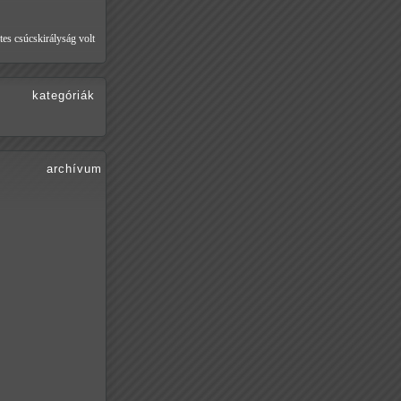
tes csúcskirályság volt
kategóriák
archívum