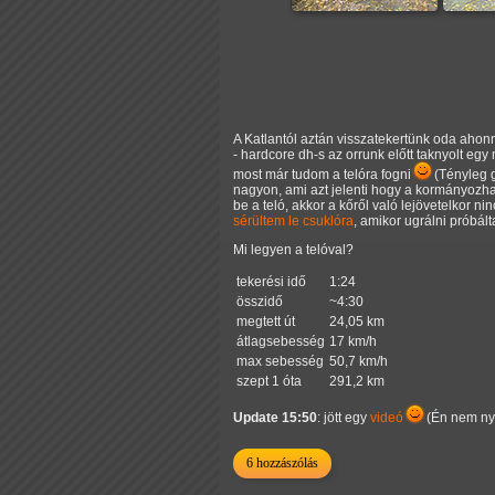
A Katlantól aztán visszatekertünk oda ahonn
- hardcore dh-s az orrunk előtt taknyolt eg
most már tudom a telóra fogni
(Tényleg gá
nagyon, ami azt jelenti hogy a kormányozh
be a teló, akkor a kőről való lejövetelkor n
sérültem le csuklóra
, amikor ugrálni próbált
Mi legyen a telóval?
tekerési idő
1:24
összidő
~4:30
megtett út
24,05 km
átlagsebesség
17 km/h
max sebesség
50,7 km/h
szept 1 óta
291,2 km
Update 15:50
: jött egy
videó
(Én nem nyúj
6 hozzászólás