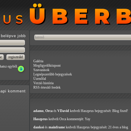
ÜBER
ÜBER
RUS
RUS
belépve jobb
Galéria
Megfigyelőközpont
hatsz egyből.
Szavazások
Legnépszerűbb bejegyzések
Üzenőfal
Verzió história
RSS értesítő feedek
api
komment
adamo
,
Orca
és
VDavid
kedveli Haszprus
bejegyzését: Blog fixed!
Haszprus
kedveli Orca
kommentjét: Yay
dankoi
és
mainframe
kedveli Haszprus
bejegyzését: 21 éves a blog