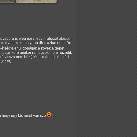
továbbra is elég para, egy - ruházat alapján
ök mint valami komolyabb dh-s aztán nem. De
 kétségtelenül dobálják a kövek a gépet
e ha egy kőre amikor rámegyek, nem húzódik
áció vissza nem húz.) Most már tudjuk miért
kicsit).
ta hogy úgy kb. miről van szó
)