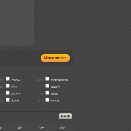
Mutass mindent
36
hwsw
414
történelem
48
túra
96
howto
51
epam
34
mba
16
álom
13
sport
ze
okt
nov
dec