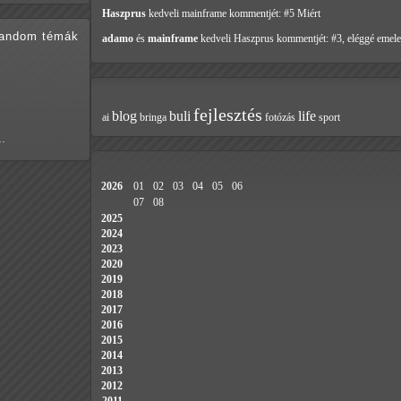
Haszprus
kedveli mainframe
kommentjét: #5 Miért
random témák
adamo
és
mainframe
kedveli Haszprus
kommentjét: #3, eléggé emele
fejlesztés
blog
buli
life
ai
bringa
fotózás
sport
k…
2026
01
02
03
04
05
06
07
08
2025
2024
2023
2020
2019
2018
2017
2016
2015
2014
2013
2012