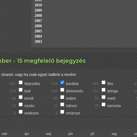
2011
2010
2009
2008
2007
2006
2005
2004
2003
ber - 15 megfelelő bejegyzés
olvasni, vagy ha csak egyet: kattints a nevére.
691
fejlesztés
538
barátok
465
film
4
218
buli
160
élelmezés
153
bringa
1
68
kondi
68
mátrix
52
meló
24
úszás
21
labvez
20
sanoma
5
realeyes
4
emarsys
már
ápr
máj
jún
júl
aug
s