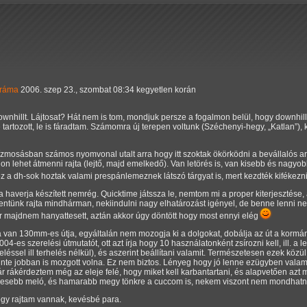
dráma
2006. szep 23., szombat 08:34 kegyetlen korán
ownhillt. Lájtosat? Hát nem is tom, mondjuk persze a fogalmon belül, hogy downhill,
artozott, le is fáradtam. Számomra új terepen voltunk (Széchenyi-hegy,
Katlan
),
ízmosásban számos nyomvonal utalt arra hogy itt szoktak ökörködni a bevállalós
lon lehet átmenni rajta (lejtő, majd emelkedő). Van letörés is, van kisebb és nagyo
 a dh-sok hoztak valami prespánlemeznek látszó tárgyat is, mert kezdték kifékezni
haverja készített nemrég. Quicktime játssza le, nemtom mi a proper kiterjesztése, 
tmentünk rajta mindhárman, nekiindulni nagy elhatározást igényel, de benne lenni n
r majdnem hanyattesett, aztán akkor úgy döntött hogy most ennyi elég
ba van 130mm-es útja, egyáltalán nem mozogja ki a dolgokat, dobálja az út a kormán
04-es szerelési útmutatót, ott azt írja hogy 10 használatonként zsírozni kell, ill. a l
eléssel ill terhelés nélkül), és aszerint beállítani valamit. Természetesen ezek köz
inte jobban is mozgott volna. Ez nem biztos. Lényeg hogy jó lenne ezügyben valamit
r rákérdeztem még az eleje felé, hogy miket kell karbantartani, és alapvetően azt
evesebb meló, és hamarabb megy tönkre a cuccom is, nekem viszont nem mondhat
ogy rajtam vannak, kevésbé para.