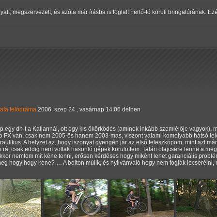
yalt, megszervezett, és azóta már írásba is foglalt Fertő-tó körüli bringatúrának. Ez
afa
telódráma
2006. szep 24., vasárnap 14:06 délben
p egy dh-t a Katlannál, ott egy kis ökörködés (aminek inkább szemlélője vagyok), 
ero FX van, csak nem 2005-ös hanem 2003-mas, viszont valami komolyabb hátsó tel
aulikus. A helyzet az, hogy iszonyat gyengén jár az első teleszkópom, mint azt má
am rá, csak eddig nem voltak hasonló gépek körülöttem. Talán olajcsere lenne a m
or nemtom mit kéne tenni, erősen kérdéses hogy miként lehet garanciális problémá
eg hogy hogy kéne? … A bolton múlik, és nyilvánvaló hogy nem fogják lecserélni, 