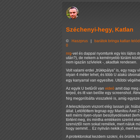
Széchenyi-hegy, Katlan
©
Haszprus
|
barátok
bringa
katlan
teló
0
nrg
-vel és dappal nyomtunk egy kis lájtos d
után?), de nekem a keményebb túráim közé t
nem igazán szívlelek -, akadtak rendesen.
Volt valami erdei
trükkpálya
is, egy nagy v
olyan 4 méter lehet, és több U alakú útvona
egy kanyarral van egyesítve. Utóbbi végéhez
Az egyik U betűről van
videó
amit dap meg a 
terjed, és itt van belőle egy screenshot. Á
Nrg megpróbálta visszafelé is, amíg egysze
A teleszkópom viszont elég lassan jár, hiá
állat. Letöltöttem tegnap egy Manitou Axel 20
kell mérni ilyen-olyan besüllyedéseket (terh
történt meg, és mintha emlékeim szerint ele
szerviztől nem sokat remélek, mert náluk má
hogy semmit… Ez nyilván nekik jó, mert k
A protektorokat kezdem szokni, és örülök h