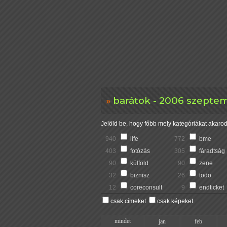
barátok - 2006 szeptem
Jelöld be, hogy főbb mely kategóriákat akarod 
940
life
772
bme
403
fotózás
305
fáradtság
90
külföld
90
zene
32
biznisz
26
todo
12
coreconsult
9
endticket
csak címeket
csak képeket
mindet
jan
feb