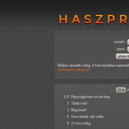
HASZP
HASZP
usernév:
jelszó:
Belépve okosabb a blog. A fenti mezőkben regisztrál
Elfelejtetted a jelszavad?
n
125
Playwright tests for the blog
1
"Dark code"
3
Blog fixed!
8
Nem vénnek való vidék
8
21 éves a blog