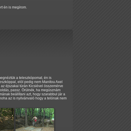
ért én is megírom.
megnéztük a teleszkópomat, én is
eszkóppal, elöl pedig nem Manitou Axel
r az éjszakai túrán Kicsiével összemérve
egoldás, passz. Örülnék, ha megúsznám
nak beállítani azt, hogy szarabbul jár a
noha az is nyilvánvaló hogy a telónak nem