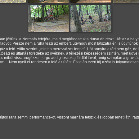
an jöttünk, a Normafa tetejére, majd meglátogattuk a durva dh részt. Hát az a hely 
y nagyot. Persze nem a ruha teszi az embert, úgyhogy most látszatra én is úgy tűn
z a teló. Attila szerint:
mintha merevvázas lenne
. Hát annyira azért nem gáz, de
atóság és úttartás töredéke az övéknek, a fékezési képességem szintén, mert ugy
incs miből visszarugózzon, ergo addig leszek a földtől távol, amíg szimplán a gravit
am… Nem nyeli el rendesen a teló az ütést. És talán ezért fáj azóta is folyamatosan (
tok rajta semmi performance-ot, viszont marhára tetszik, és jobban lehet látni raj