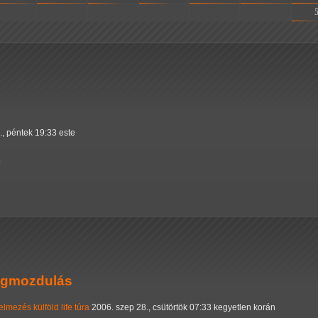
-
-
-
-
-
-
., péntek 19:33 este
megmozdulás
lelmezés
külföld
life
túra
2006. szep 28., csütörtök 07:33 kegyetlen korán