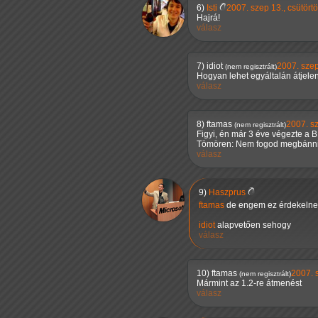
6)
Isti
2007. szep 13., csütört
Hajrá!
válasz
7)
idiot
2007. szep
(nem regisztrált)
Hogyan lehet egyáltalán átjele
válasz
8)
ftamas
2007. sz
(nem regisztrált)
Figyi, én már 3 éve végezte a 
Tömören: Nem fogod megbánni
válasz
9)
Haszprus
ftamas
de engem ez érdekelne 
idiot
alapvetően sehogy
válasz
10)
ftamas
2007. 
(nem regisztrált)
Mármint az 1.2-re átmenést
válasz