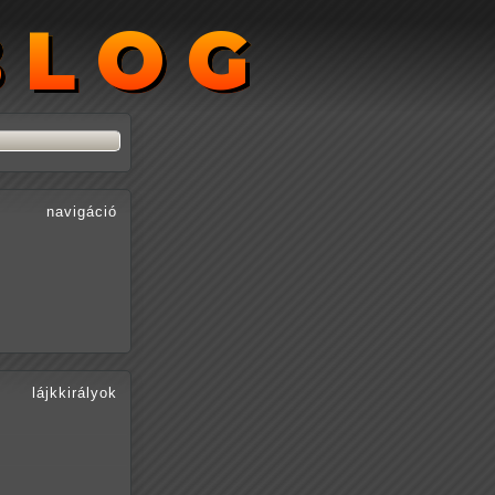
BLOG
BLOG
navigáció
lájkkirályok