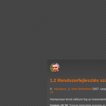
1.2 Rendszerfejlesztés sza
©
Haszprus
|
bme
történelem
2007. szep
15
Hamarosan kicsit változni fog az órarende
Update 18:30
: Szóval üdvözlöm magam az 1