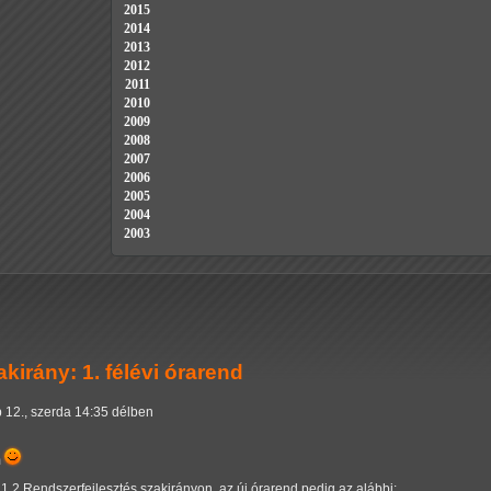
2015
2014
2013
2012
2011
2010
2009
2008
2007
2006
2005
2004
2003
kirány: 1. félévi órarend
 12., szerda 14:35 délben
m
.2 Rendszerfejlesztés szakirányon, az új órarend pedig az alábbi: