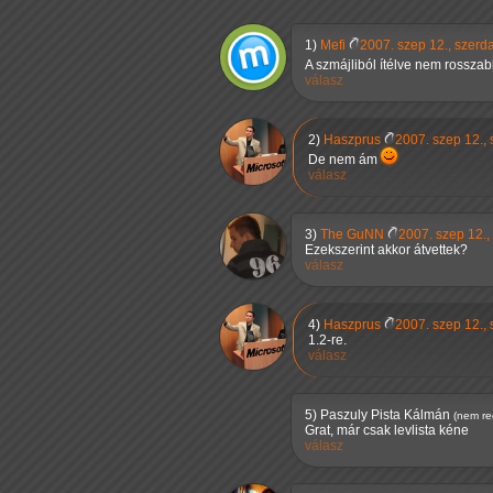
1)
Mefi
2007. szep 12., szerd
A szmájliból ítélve nem rosszab
válasz
2)
Haszprus
2007. szep 12.,
De nem ám
válasz
3)
The GuNN
2007. szep 12.,
Ezekszerint akkor átvettek?
válasz
4)
Haszprus
2007. szep 12.,
1.2-re.
válasz
5)
Paszuly Pista Kálmán
(nem reg
Grat, már csak levlista kéne
válasz