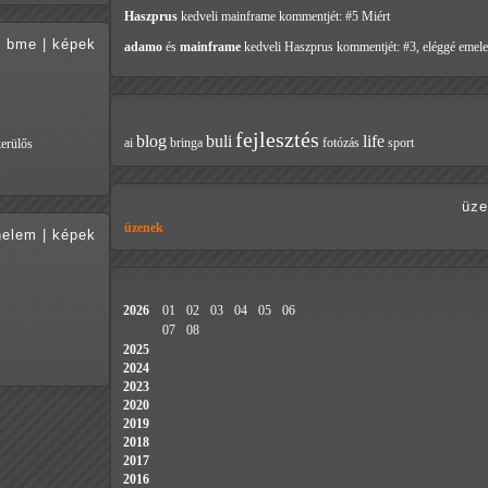
Haszprus
kedveli mainframe
kommentjét: #5 Miért
bme
|
képek
adamo
és
mainframe
kedveli Haszprus
kommentjét: #3, eléggé emele
fejlesztés
blog
buli
life
ai
bringa
fotózás
sport
kerülős
üze
üzenek
nelem
|
képek
2026
01
02
03
04
05
06
07
08
2025
2024
2023
2020
2019
2018
2017
2016