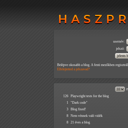
HASZP
HASZP
usernév:
jelszó:
Belépve okosabb a blog. A fenti mezőkben regisztrál
Elfelejtetted a jelszavad?
n
126
Playwright tests for the blog
1
"Dark code"
3
Blog fixed!
8
Nem vénnek való vidék
8
21 éves a blog