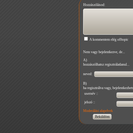
Hozzászólásod:
A kommentem elég offtopic
Nem vagy bejelentkezve, de...
A)
hozzászólhatsz regisztrálatlanul...
neved:
B)
ha regisztrálva vagy, bejelentkezhets
usernév ::
jelszó ::
Moderálási alapelvek