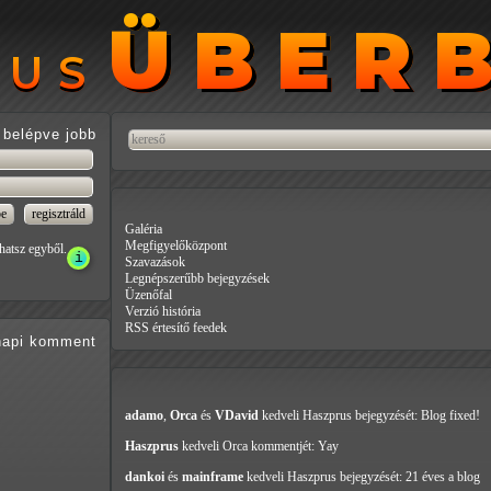
ÜBER
ÜBER
RUS
RUS
belépve jobb
Galéria
Megfigyelőközpont
hatsz egyből.
Szavazások
Legnépszerűbb bejegyzések
Üzenőfal
Verzió história
RSS értesítő feedek
api
komment
adamo
,
Orca
és
VDavid
kedveli Haszprus
bejegyzését: Blog fixed!
Haszprus
kedveli Orca
kommentjét: Yay
dankoi
és
mainframe
kedveli Haszprus
bejegyzését: 21 éves a blog