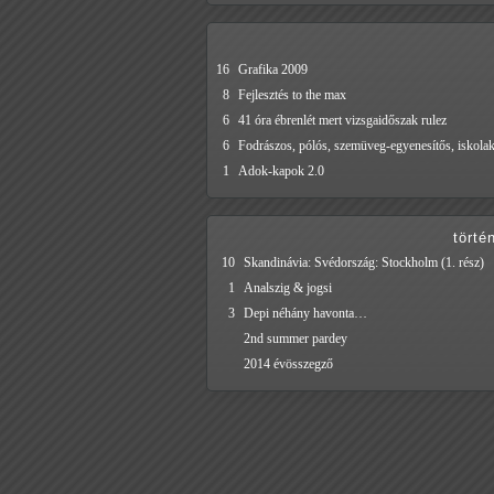
16
Grafika 2009
8
Fejlesztés to the max
6
41 óra ébrenlét mert vizsgaidőszak rulez
6
Fodrászos, pólós, szemüveg-egyenesítős, iskola
1
Adok-kapok 2.0
törté
10
Skandinávia: Svédország: Stockholm (1. rész)
1
Analszig & jogsi
3
Depi néhány havonta…
2nd summer pardey
2014 évösszegző