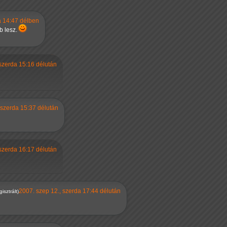
a 14:47 délben
b lesz.
 szerda 15:16 délután
 szerda 15:37 délután
 szerda 16:17 délután
2007. szep 12., szerda 17:44 délután
isztrált)