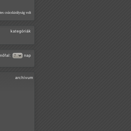
tes csúcskirályság volt
kategóriák
nőfal
:
nap
archívum