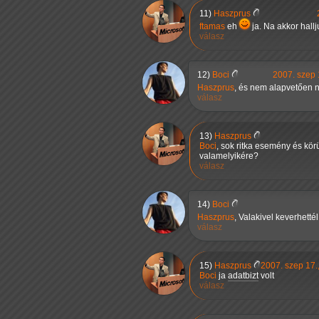
11)
Haszprus
ftamas
eh
ja. Na akkor hall
válasz
12)
Boci
2007. szep 
Haszprus
, és nem alapvetően 
válasz
13)
Haszprus
Boci
, sok ritka esemény és kör
valamelyikére?
válasz
14)
Boci
Haszprus
, Valakivel keverhetté
válasz
15)
Haszprus
2007. szep 17.,
Boci
ja
adatbizt
volt
válasz