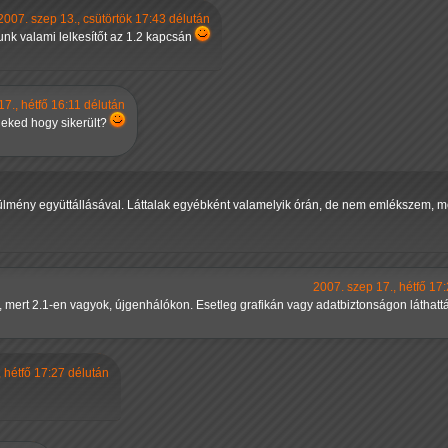
2007. szep 13., csütörtök 17:43 délután
junk valami lelkesítőt az 1.2 kapcsán
17., hétfő 16:11 délután
neked hogy sikerült?
ülmény együttállásával. Láttalak egyébként valamelyik órán, de nem emlékszem, mel
2007. szep 17., hétfő 17
l, mert 2.1-en vagyok, újgenhálókon. Esetleg grafikán vagy adatbiztonságon láthattá
 hétfő 17:27 délután