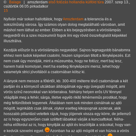
©
Balage
|
amszterdam
első
fotózás
hollandia
külföld
túra
2007. szep 13.,
csütörtök 06:05 pirkadatkor
15
Nyílván már sokan hallottátok, hogy
Amszterdam
a tolerancia és a
sokszínűség városa. Így számos olyan dolog megtalálható városban, amit
máshol nem láthat az ember. Ebben a kis bejegyzésben a vöröslámpás
negyedről és a szex múzeumról fogok írni egy rövid összefoglalót képekkel
illusztrálva.
Kezdjük először is a vöröslámpás negyeddel. Sajnos legnagyobb bánatomra
ehhez nem tudok képeket csatolni, hiszen szigorúan tiltott a fényképezés. Ezt
nem csak úgy mondják, mint a múzeumba, hogy ne fotózz, mert baj lesz,
hanem halál komolyan, mert ha esetleg fényképezni mersz, lehet hogy
valamelyik strici jóvoltából a csatornában kötsz ki.
A lányok nem messze a főtértől, kb. 300-400 méterre lévő csatornának a két
partján és a környező utcákban álldogálnak egy-egy üvegajtó mögött, ami
vörös színű neonokkal van körberakva. Néhány helyen erős UV fénnyel
világítják meg a fehér, sárga, illetve egyéb rikító fehérneműs prostikat, hogy
még feltünőbbek legyenek. Általában nem sok minden csinálnak az ajtó
mögött, leginkább csak állnak, olykor esetleg kikopognak azoknak, akik
hosszabb pillantást vetettek rájuk, hogy jöjjenek vissza egy körre, de jellemző
az is hogy egyszerűen csak széttett lábakkal várják a kuncsaftokat. Néha-
néha előfordul az is, hogy kinyitják az ajtót és leszólítják a srácokat, hogy van-
e kedvük szexelni egyet.
Azonban ha az ajtó mögött el van húzva a vörös