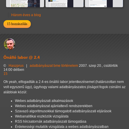
Három éves a blog
15 hozzászólás
Önálló labor @ 2.4
©
Haszprus
|
adatbányászat
bme
történelem
2007. szep 20., csütörtök
14:00 délben
15
Oh yeah, elfogadták a 2.4-es önálló labor jelentkezésemet (határozottan nem
volt egyszerű ügy), úgyhogy valami adatbányászatos jóságot fogok csinálni az
alábbiak közül:
Webes adatbányászati alkalmazások
Webes adatbányászat ajánlattevő rendszerekben
Szavazó algoritmusokkal támogatott adatbányászati eljárások
Webanalitikai eszközök vizsgálata
RSS hírcsatornák adatbányászati támogatása
Érdekességi mutatók vizsgálata a webes adatbányászatban