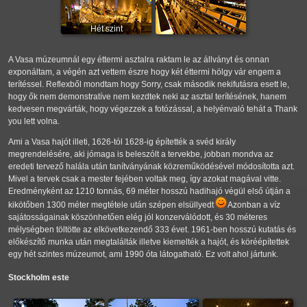
Hét szint
A Vasa múzeumnál egy éttermi asztalra raktam le az állványt és onnan
exponáltam, a végén azt vettem észre hogy két éttermi hölgy vár engem a
terítéssel. Reflexből mondtam hogy Sorry, csak második nekifutásra esett le,
hogy ők nem demonstratíve nem kezdtek neki az asztal terítésének, hanem
kedvesen megvárták, hogy végezzek a fotózással, a helyénvaló tehát a Thank
you lett volna.
Ami a Vasa hajót illeti, 1626-tól 1628-ig építették a svéd király
megrendelésére, aki jómaga is beleszólt a tervekbe, jobban mondva az
eredeti tervező halála után tanítványának közreműködésével módosította azt.
Mivel a tervek csak a mester fejében voltak meg, így azokat magával vitte.
Eredményként az 1210 tonnás, 69 méter hosszú hadihajó végül első útján a
kikötőben 1300 méter megtétele után szépen elsüllyedt
Azonban a víz
sajátosságainak köszönhetően elég jól konzerválódott, és 30 méteres
mélységben töltötte az elkövetkezendő 333 évet. 1961-ben hosszú kutatás és
előkészítő munka után megtalálták illetve kiemelték a hajót, és köréépítettek
egy hét szintes múzeumot, ami 1990 óta látogatható. Ez volt ahol jártunk.
Stockholm este