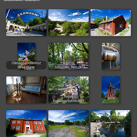
Útelágazódáshoz
érkeztünk
Játszótér. Tetszik!
Teljes
foglalkoztatottság?