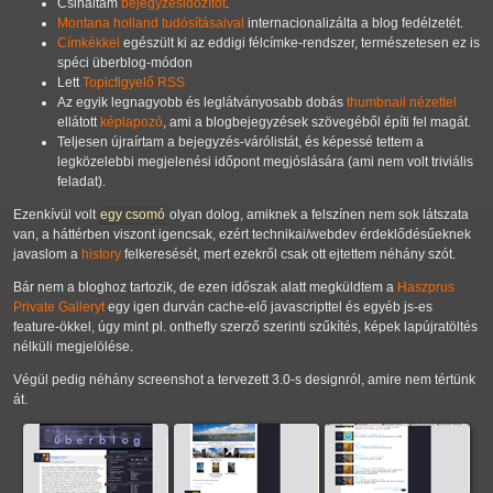
Csináltam
bejegyzésidőzítőt
.
Montana holland tudósításaival
internacionalizálta a blog fedélzetét.
Címkékkel
egészült ki az eddigi félcímke-rendszer, természetesen ez is
spéci überblog-módon
Lett
Topicfigyelő RSS
Az egyik legnagyobb és leglátványosabb dobás
thumbnail nézettel
ellátott
képlapozó
, ami a blogbejegyzések szövegéből építi fel magát.
Teljesen újraírtam a bejegyzés-várólistát, és képessé tettem a
legközelebbi megjelenési időpont megjóslására (ami nem volt triviális
feladat).
Ezenkívül volt
egy csomó
olyan dolog, amiknek a felszínen nem sok látszata
van, a háttérben viszont igencsak, ezért technikai/webdev érdeklődésűeknek
javaslom a
history
felkeresését, mert ezekről csak ott ejtettem néhány szót.
Bár nem a bloghoz tartozik, de ezen időszak alatt megküldtem a
Haszprus
Private Galleryt
egy igen durván cache-elő javascripttel és egyéb js-es
feature-ökkel, úgy mint pl. onthefly szerző szerinti szűkítés, képek lapújratöltés
nélküli megjelölése.
Végül pedig néhány screenshot a tervezett 3.0-s designról, amire nem tértünk
át.