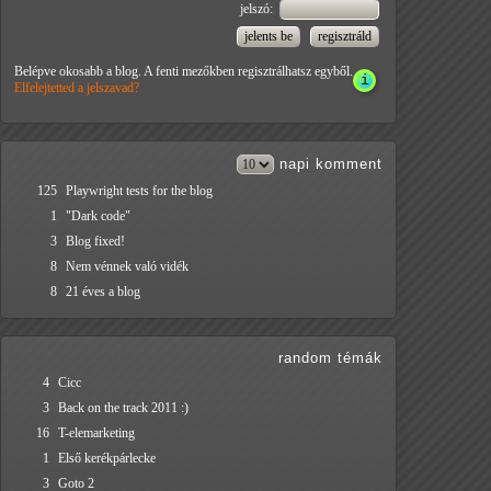
jelszó:
Belépve okosabb a blog. A fenti mezőkben regisztrálhatsz egyből.
Elfelejtetted a jelszavad?
napi
komment
125
Playwright tests for the blog
1
"Dark code"
3
Blog fixed!
8
Nem vénnek való vidék
8
21 éves a blog
random témák
4
Cicc
3
Back on the track 2011 :)
16
T-elemarketing
1
Első kerékpárlecke
3
Goto 2