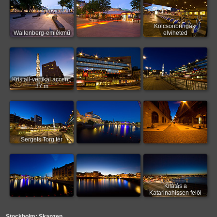
Kölcsönbringák,
Wallenberg-emlékmű
elviheted
Kristall-vertikal accent,
37 m
Sergels Torg tér
Kilátás a
Katarinahissen felől
Stockholm: Skanzen