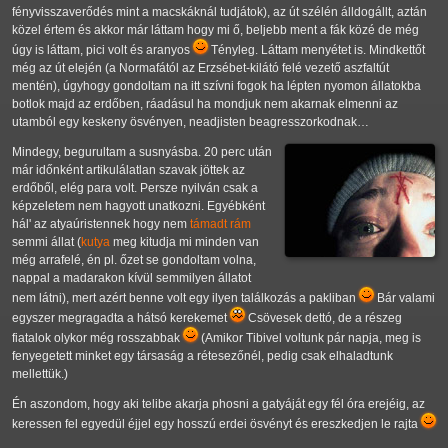
fényvisszaverődés mint a macskáknál tudjátok), az út szélén álldogállt, aztán
közel értem és akkor már láttam hogy mi ő, beljebb ment a fák közé de még
úgy is láttam, pici volt és aranyos
Tényleg. Láttam menyétet is. Mindkettőt
még az út elején (a Normafától az Erzsébet-kilátó felé vezető aszfaltút
mentén), úgyhogy gondoltam na itt szívni fogok ha lépten nyomon állatokba
botlok majd az erdőben, ráadásul ha mondjuk nem akarnak elmenni az
utamból egy keskeny ösvényen, neadjisten beagresszorkodnak…
Mindegy, begurultam a susnyásba. 20 perc után
már időnként artikulálatlan szavak jöttek az
erdőből, elég para volt. Persze nyilván csak a
képzeletem nem hagyott unatkozni. Egyébként
hál' az atyaúristennek hogy nem
támadt rám
semmi állat (
kutya
meg kitudja mi minden van
még arrafelé, én pl. őzet se gondoltam volna,
nappal a madarakon kívül semmilyen állatot
nem látni), mert azért benne volt egy ilyen találkozás a pakliban
Bár valami
egyszer megragadta a hátsó kerekemet
Csövesek dettó, de a részeg
fiatalok olykor még rosszabbak
(Amikor Tibivel voltunk pár napja, meg is
fenyegetett minket egy társaság a rétesezőnél, pedig csak elhaladtunk
mellettük.)
Én aszondom, hogy aki telibe akarja phosni a gatyáját egy fél óra erejéig, az
keressen fel egyedül éjjel egy hosszú erdei ösvényt és ereszkedjen le rajta