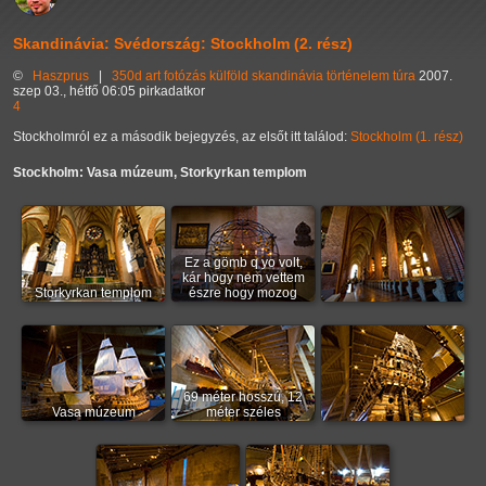
Skandinávia: Svédország: Stockholm (2. rész)
©
Haszprus
|
350d
art
fotózás
külföld
skandinávia
történelem
túra
2007.
szep 03., hétfő 06:05 pirkadatkor
4
Stockholmról ez a második bejegyzés, az elsőt itt találod:
Stockholm (1. rész)
Stockholm: Vasa múzeum, Storkyrkan templom
Ez a gömb q yo volt,
kár hogy nem vettem
Storkyrkan templom
észre hogy mozog
69 méter hosszú, 12
Vasa múzeum
méter széles