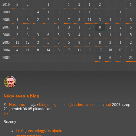
2010
3
2
-
1
-
1
2
1
2
-
-
1
2009
-
-
4
1
3
1
3
1
1
-
1
-
2008
1
8
2
2
3
7
3
11
3
4
4
5
2007
1
2
-
-
1
3
1
8
8
2
2
5
2006
3
3
3
6
5
3
4
4
5
1
1
5
2005
11
12
3
5
5
5
8
7
8
3
1
2
2004
4
11
8
14
6
7
11
9
17
18
10
11
2003
-
-
-
-
-
-
-
-
6
6
5
23
Négy éves a blog
©
Haszprus
|
ajax
blog
design
első
fejlesztés
javascript
rss
sql
2007. szep
21., péntek 06:05 pirkadatkor
15
Bezony.
Intelligens bejegyzés-ajánló