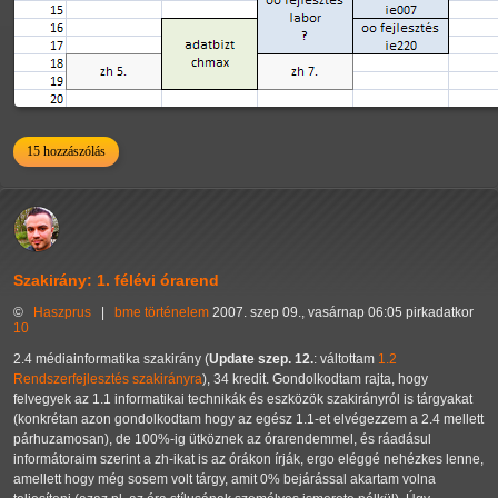
15 hozzászólás
Szakirány: 1. félévi órarend
©
Haszprus
|
bme
történelem
2007. szep 09., vasárnap 06:05 pirkadatkor
10
2.4 médiainformatika szakirány (
Update szep. 12.
: váltottam
1.2
Rendszerfejlesztés szakirányra
), 34 kredit. Gondolkodtam rajta, hogy
felvegyek az 1.1 informatikai technikák és eszközök szakirányról is tárgyakat
(konkrétan azon gondolkodtam hogy az egész 1.1-et elvégezzem a 2.4 mellett
párhuzamosan), de 100%-ig ütköznek az órarendemmel, és ráadásul
informátoraim szerint a zh-ikat is az órákon írják, ergo eléggé nehézkes lenne,
amellett hogy még sosem volt tárgy, amit 0% bejárással akartam volna