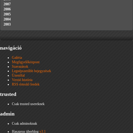
2007
2006
2005
2004
2003
navigáció
Galéria
Megfigyelőközpont
Szavazások
Legnépszerűbb bejegyzések
Üzenőfal
Verzió história
RSS értesítő feedek
trusted
Csak trusted usereknek
admin
Csak adminoknak
Haszprus überblog
v3.1