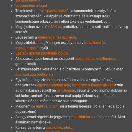
Igazgatótanács
Lecseréltem a logót
Tökéletesítettem a
spamszűrést
és a kommentek osztályzását a
szalonképességük alapján (a csúcsterhelés alatt napi 8-900
kommentspam érkezett, ami ellen tökéletes védelmünk volt).
Megejtettem az első
AJAX-os
próbálkozásomat, a soft realtime privmsg
keresőt.
Bevezettem a
refererspamek szűrését
.
Megszületett a LogManager osztály, amely
botszűrést
és
logaggregációt
nyújt.
Szerzők szerint szűkíthető főoldal
A hozzászólások formai minőségéről
mesterséges intelligencia
gondoskodik.
Létszámleépítés keretében elbúcsúztam ScoobyZolitól (Szívünkben
munkássága örökké él
)
Egy időben legszívesebben bezártam volna az egész kócerájt,
ehelyett csak
elgondolkodtam róla
,
letiltottam a kommenteket
, aztán
automatikusan csukott be
mindennap
, végül tényleg atomot dobtam rá
két hétre, aminek (és a szerver mai napig történő sql hibáinak)
következtében felére esett az olvasottságunk.
Majdnem
designt váltottam
, de a tömeg lebeszélt róla (én legalábbis
úgy éreztem)
Az egy évnél régebbi bejegyzésekre
letiltottam a
kommentelést. Mert
általában nem érdekel.
Korszerűsítettem a
sessionkezelést
.