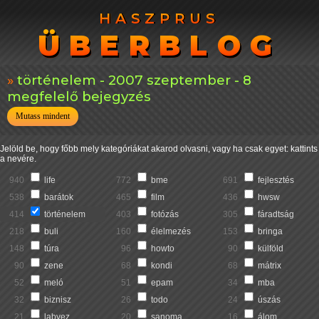
HASZPRUS
HASZPRUS
ÜBERBLOG
ÜBERBLOG
történelem - 2007 szeptember - 8
megfelelő bejegyzés
Mutass mindent
Jelöld be, hogy főbb mely kategóriákat akarod olvasni, vagy ha csak egyet: kattints
a nevére.
940
life
772
bme
691
fejlesztés
538
barátok
465
film
436
hwsw
414
történelem
403
fotózás
305
fáradtság
218
buli
160
élelmezés
153
bringa
148
túra
96
howto
90
külföld
90
zene
68
kondi
68
mátrix
52
meló
51
epam
34
mba
32
biznisz
26
todo
24
úszás
21
labvez
20
sanoma
16
álom