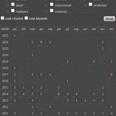
13
sport
12
coreconsult
9
endticket
5
realeyes
4
emarsys
csak címeket
csak képeket
mindet
jan
feb
már
ápr
máj
jún
júl
aug
sze
okt
nov
dec
2025
1
-
-
-
-
-
-
-
-
-
-
-
2024
-
-
2
9
2
-
-
-
-
-
2
-
2023
-
-
-
-
-
-
-
-
-
-
1
-
2020
-
-
1
-
-
-
-
-
-
-
-
-
2019
-
-
-
-
-
-
1
-
-
2
-
1
2018
1
-
-
-
-
-
-
-
-
-
-
-
2017
1
-
1
1
1
-
-
-
-
-
-
6
2016
1
-
-
-
-
-
1
-
-
-
-
-
2015
3
1
1
2
-
2
-
-
-
-
2
-
2014
3
4
3
2
-
8
5
4
-
1
2
-
2013
2
-
3
-
-
-
2
1
3
1
1
-
2012
-
-
1
-
3
-
-
-
-
-
-
1
2011
3
-
1
1
-
2
1
1
1
3
1
4