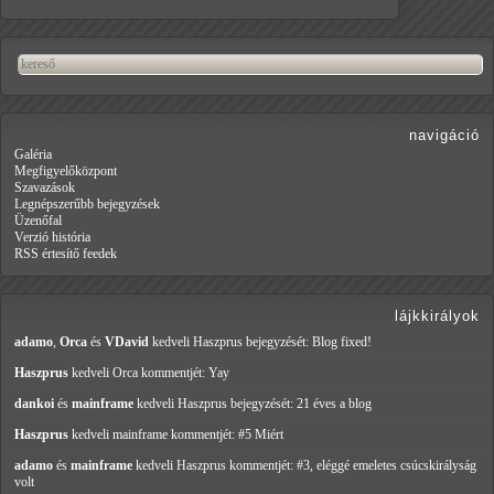
navigáció
Galéria
Megfigyelőközpont
Szavazások
Legnépszerűbb bejegyzések
Üzenőfal
Verzió história
RSS értesítő feedek
lájkkirályok
adamo
,
Orca
és
VDavid
kedveli Haszprus
bejegyzését: Blog fixed!
Haszprus
kedveli Orca
kommentjét: Yay
dankoi
és
mainframe
kedveli Haszprus
bejegyzését: 21 éves a blog
Haszprus
kedveli mainframe
kommentjét: #5 Miért
adamo
és
mainframe
kedveli Haszprus
kommentjét: #3, eléggé emeletes csúcskirályság
volt