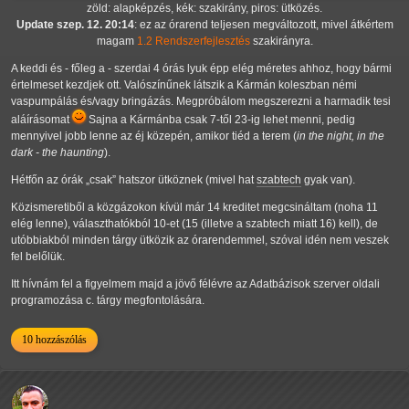
zöld: alapképzés, kék: szakirány, piros: ütközés.
Update szep. 12. 20:14
: ez az órarend teljesen megváltozott, mivel átkértem
magam
1.2 Rendszerfejlesztés
szakirányra.
A keddi és - főleg a - szerdai 4 órás lyuk épp elég méretes ahhoz, hogy bármi
értelmeset kezdjek ott. Valószínűnek látszik a Kármán koleszban némi
vaspumpálás és/vagy bringázás. Megpróbálom megszerezni a harmadik tesi
aláírásomat
Sajna a Kármánba csak 7-től 23-ig lehet menni, pedig
mennyivel jobb lenne az éj közepén, amikor tiéd a terem (
in the night, in the
dark - the haunting
).
Hétfőn az órák
csak
hatszor ütköznek (mivel hat
szabtech
gyak van).
Közismeretiből a közgázokon kívül már 14 kreditet megcsináltam (noha 11
elég lenne), választhatókból 10-et (15 (illetve a szabtech miatt 16) kell), de
utóbbiakból minden tárgy ütközik az órarendemmel, szóval idén nem veszek
fel belőlük.
Itt hívnám fel a figyelmem majd a jövő félévre az Adatbázisok szerver oldali
programozása c. tárgy megfontolására.
10 hozzászólás