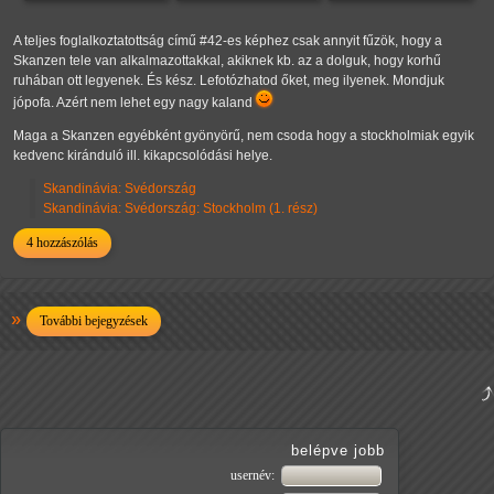
A teljes foglalkoztatottság című #42-es képhez csak annyit fűzök, hogy a
Skanzen tele van alkalmazottakkal, akiknek kb. az a dolguk, hogy korhű
ruhában ott legyenek. És kész. Lefotózhatod őket, meg ilyenek. Mondjuk
jópofa. Azért nem lehet egy nagy kaland
Maga a Skanzen egyébként gyönyörű, nem csoda hogy a stockholmiak egyik
kedvenc kiránduló ill. kikapcsolódási helye.
Skandinávia: Svédország
Skandinávia: Svédország: Stockholm (1. rész)
4 hozzászólás
További bejegyzések
belépve jobb
usernév: