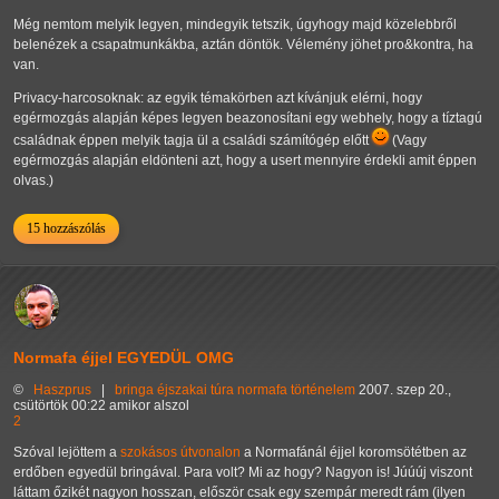
Még nemtom melyik legyen, mindegyik tetszik, úgyhogy majd közelebbről
belenézek a csapatmunkákba, aztán döntök. Vélemény jöhet pro&kontra, ha
van.
Privacy-harcosoknak: az egyik témakörben azt kívánjuk elérni, hogy
egérmozgás alapján képes legyen beazonosítani egy webhely, hogy a tíztagú
családnak éppen melyik tagja ül a családi számítógép előtt
(Vagy
egérmozgás alapján eldönteni azt, hogy a usert mennyire érdekli amit éppen
olvas.)
15 hozzászólás
Normafa éjjel EGYEDÜL OMG
©
Haszprus
|
bringa
éjszakai túra
normafa
történelem
2007. szep 20.,
csütörtök 00:22 amikor alszol
2
Szóval lejöttem a
szokásos útvonalon
a Normafánál éjjel koromsötétben az
erdőben egyedül bringával. Para volt? Mi az hogy? Nagyon is! Júúúj viszont
láttam őzikét nagyon hosszan, először csak egy szempár meredt rám (ilyen