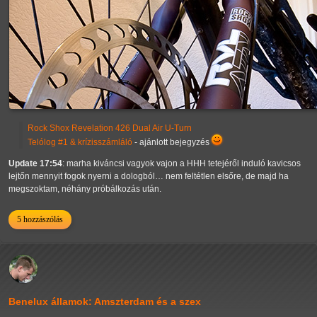
Rock Shox Revelation 426 Dual Air U-Turn
Telólog #1 & krízisszámláló
- ajánlott bejegyzés
Update 17:54
: marha kiváncsi vagyok vajon a HHH tetejéről induló kavicsos
lejtőn mennyit fogok nyerni a dologból… nem feltétlen elsőre, de majd ha
megszoktam, néhány próbálkozás után.
5 hozzászólás
Benelux államok: Amszterdam és a szex