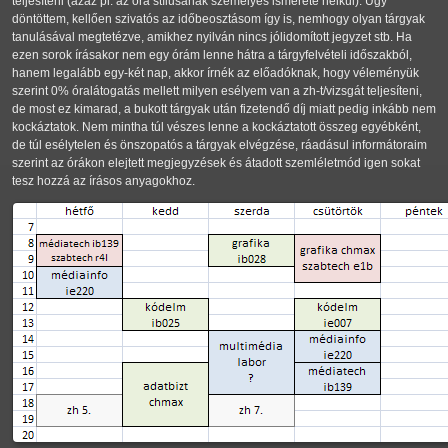
teljesíteni (azaz pl. az óra stílusának személyes ismerete nélkül). Úgy
döntöttem, kellően szivatós az időbeosztásom így is, nemhogy olyan tárgyak
tanulásával megtetézve, amikhez nyilván nincs jólidomított jegyzet stb. Ha
ezen sorok írásakor nem egy órám lenne hátra a tárgyfelvételi időszakból,
hanem legalább egy-két nap, akkor írnék az előadóknak, hogy véleményük
szerint 0% óralátogatás mellett milyen esélyem van a zh-t/vizsgát teljesíteni,
de most ez kimarad, a bukott tárgyak után fizetendő díj miatt pedig inkább nem
kockáztatok. Nem mintha túl vészes lenne a kockáztatott összeg egyébként,
de túl esélytelen és önszopatós a tárgyak elvégzése, ráadásul informátoraim
szerint az órákon elejtett megjegyzések és átadott szemléletmód igen sokat
tesz hozzá az írásos anyagokhoz.