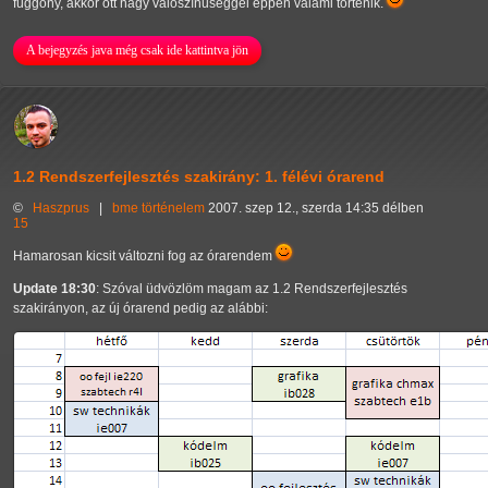
függöny, akkor ott nagy valószínűséggel éppen valami történik.
A bejegyzés java még csak ide kattintva jön
1.2 Rendszerfejlesztés szakirány: 1. félévi órarend
©
Haszprus
|
bme
történelem
2007. szep 12., szerda 14:35 délben
15
Hamarosan kicsit változni fog az órarendem
Update 18:30
: Szóval üdvözlöm magam az 1.2 Rendszerfejlesztés
szakirányon, az új órarend pedig az alábbi: