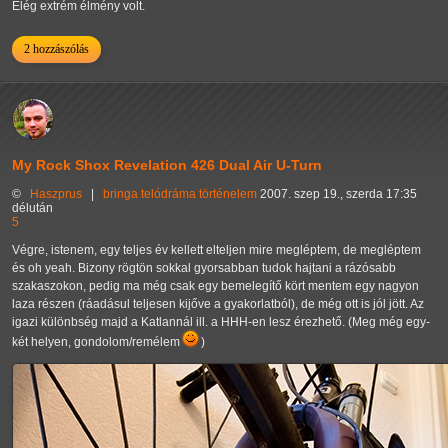
Elég extrém élmény volt.
2 hozzászólás
My Rock Shox Revelation 426 Dual Air U-Turn
©
Haszprus
|
bringa
telódráma
történelem
2007. szep 19., szerda 17:35
délután
5
Végre, istenem, egy teljes év kellett elteljen mire megléptem, de megléptem
és oh yeah. Bizony rögtön sokkal gyorsabban tudok hajtani a rázósabb
szakaszokon, pedig ma még csak egy bemelegítő kört mentem egy nagyon
laza részen (ráadásul teljesen kijőve a gyakorlatból), de még ott is jól jött. Az
igazi különbség majd a Katlannál ill. a HHH-en lesz érezhető. (Meg még egy-
két helyen, gondolom/remélem
)