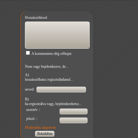
Hozzászólásod:
A kommentem elég offtopic
Nem vagy bejelentkezve, de...
A)
hozzászólhatsz regisztrálatlanul...
neved:
B)
ha regisztrálva vagy, bejelentkezhetsz...
usernév ::
jelszó ::
Moderálási alapelvek