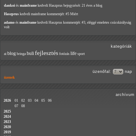
dankoi
és
mainframe
kedveli Haszprus
bejegyzését: 21 éves a blog
Haszprus
kedveli mainframe
kommentjét: #5 Miért
adamo
és
mainframe
kedveli Haszprus
kommentjét: #3, eléggé emeletes csúcskirályság
volt
kategóriák
fejlesztés
blog
buli
life
ai
bringa
fotózás
sport
üzenőfal
:
nap
üzenek
archívum
2026
01
02
03
04
05
06
07
08
2025
2024
2023
2020
2019