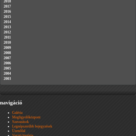
2018
2017
2016
2015
2014
2013
2012
2011
2010
2009
2008
2007
2006
2005
2004
2003
navigáció
Galéria
Megfigyelőközpont
Szavazások
Legnépszerűbb bejegyzések
Üzenőfal
Verzió história