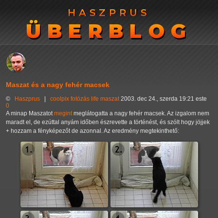
HASZPRUS
HASZPRUS
ÜBERBLOG
ÜBERBLOG
Maszat és a nagy fehér macsek
©
Haszprus
|
coolpix
fotózás
life
maszat
2003. dec 24., szerda 19:21 este
0
A minap Maszatot
megint
meglátogatta a nagy fehér macsek. Az izgalom nem
maradt el, de ezúttal anyám időben észrevette a történést, és szólt hogy jöjjek
+ hozzam a fényképezőt de azonnal. Az eredmény megtekinthető: