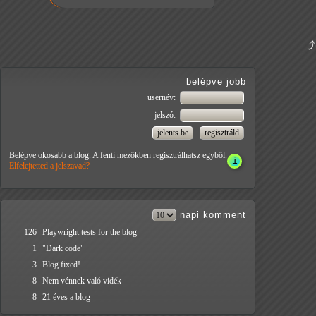
belépve jobb
usernév:
jelszó:
Belépve okosabb a blog. A fenti mezőkben regisztrálhatsz egyből.
Elfelejtetted a jelszavad?
napi
komment
126
Playwright tests for the blog
1
"Dark code"
3
Blog fixed!
8
Nem vénnek való vidék
8
21 éves a blog