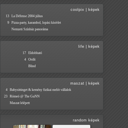
coolpix
|
képek
13
La Défense 2004 július
9
Pizza-party, karambol, lopási kísérlet
Nemzeti Színház panoráma
life
|
képek
17
Eldobható
4
Ordít
Blind
maszat
|
képek
4
Babysittinget & kemény fizikai melót vállalok
23
Rómeó @ The GuNN
Maszat lelépett
random képek