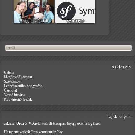
Blogger csúcstali
symfony 2
navigáció
Galéria
Megfigyelőközpont
Szavazások
Legnépszerűbb bejegyzések
Üzenőfal
Verzió história
RSS értesítő feedek
lájkkirályok
adamo
,
Orca
és
VDavid
kedveli Haszprus
bejegyzését: Blog fixed!
Haszprus
kedveli Orca
kommentjét: Yay