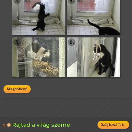
Mit gondolsz?
Rajtad a világ szeme
Szólj hozzá Te is!