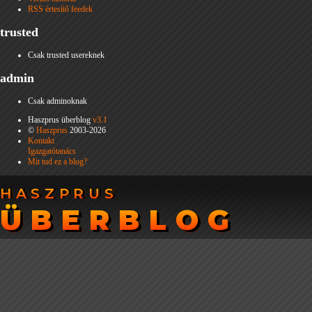
RSS értesítő feedek
trusted
Csak trusted usereknek
admin
Csak adminoknak
Haszprus überblog
v3.1
©
Haszprus
2003-2026
Kontakt
Igazgatótanács
Mit tud ez a blog?
HASZPRUS
HASZPRUS
ÜBERBLOG
ÜBERBLOG