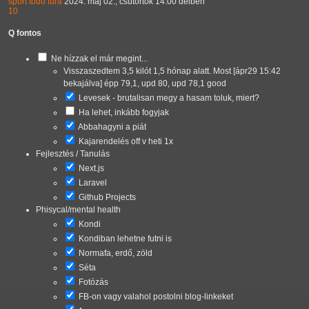
sport
todo
túra
2024. máj 02., csütörtök 14:00 délben
10
Q fontos
Ne hízzak el már megint...
Visszaszedtem 3,5 kilót 1,5 hónap alatt. Most [ápr29 15:42
bekajálva] épp 79,1, upd 80, upd 78,1 good
Levesek
- brutalisan megy a hasam toluk, miert?
Ha lehet, inkább fogyjak
Abbahagyni a piát
Kajarendelés off v heti 1x
Fejlesztés / Tanulás
Next.js
Laravel
Github Projects
Phisycal/mental health
Kondi
Kondiban lehetne futni is
Normafa, erdő, zöld
Séta
Fotózás
FB-on vagy valahol postolni blog-linkeket