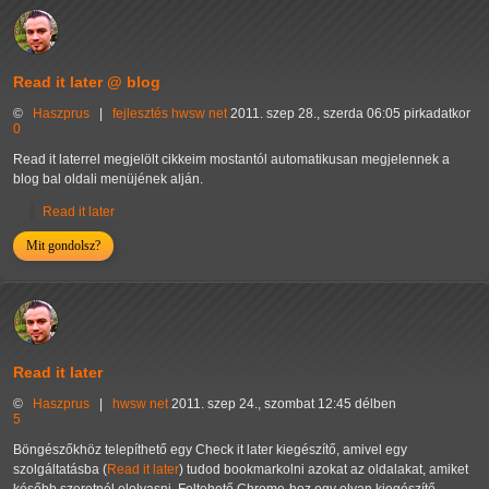
Read it later @ blog
©
Haszprus
|
fejlesztés
hwsw
net
2011. szep 28., szerda 06:05 pirkadatkor
0
Read it laterrel megjelölt cikkeim mostantól automatikusan megjelennek a
blog bal oldali menüjének alján.
Read it later
Mit gondolsz?
Read it later
©
Haszprus
|
hwsw
net
2011. szep 24., szombat 12:45 délben
5
Böngészőkhöz telepíthető egy Check it later kiegészítő, amivel egy
szolgáltatásba (
Read it later
) tudod bookmarkolni azokat az oldalakat, amiket
később szeretnél elolvasni. Feltehető Chrome-hoz egy olyan kiegészítő,