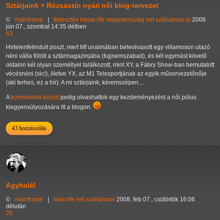
Sztárjaink + Rózsaszín nyári női blog-tervezet
©
mainframe
|
fejlesztés
hwsw
life
magyarország
net
szánalmas
tv
2008.
jún 07., szombat 14:35 délben
43
Hirtelenfelindult poszt, mert Mf unalmában beleolvasott egy villamoson utazó
néni válla fölött a sztármagazinjába (fujjnemszabad), és két egymást követő
oldalon két olyan személlyel találkozott, mint XY, a Fábry Show-ban bemutatott
vécésnéni (sic!), illetve YX, az M1 Telesportjának az egyik műsorvezetőnője
(aki terhes, ez a hír). A mi sztárjaink, kéremszépen....
A
kommentek között
pedig olvashattok egy kezdeményezést a női pólus
kiegyensúlyozására itt a blogon.
43 hozzászólás
Agyhalál
©
mainframe
|
iwiw
life
net
szánalmas
2008. feb 07., csütörtök 16:06
délután
20