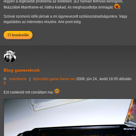
legyen a legkisebb probléma az életében. (Ez nyilván felhívás keringőre,
fikázzátok Mainframe-et, hátha kiakad, és meghazudtolja önmagát.
)
Szóval szomorú idők járnak a mi úgynevezett szólásszabadságunkra. Vagy
legalábbis az internetes részére. Ami pont elég.
15 hozzászólás
Blog gamereknek
©
mainframe
|
fejlesztés
game
hwsw
net
2008. jún 24., kedd 16:05 délután
9
Ezt csekkold mit csináltam ma.