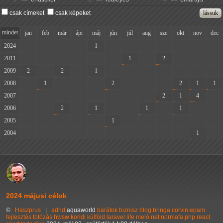
csak címeket
csak képeket
mindet
jan
feb
már
ápr
máj
jún
júl
aug
sze
okt
nov
dec
2024
-
-
-
-
1
-
-
-
-
-
-
-
2011
-
-
-
-
-
-
1
-
2
-
-
-
2009
2
-
2
-
1
-
-
-
-
-
-
-
2008
-
1
-
-
-
2
-
-
-
2
1
1
2007
-
-
-
-
-
-
-
-
2
1
4
-
2006
-
-
2
-
1
-
-
1
-
1
-
-
2005
-
-
-
-
-
1
-
-
-
-
-
-
2004
-
-
-
-
-
-
-
-
-
-
1
-
2024 májusi célok
©
Haszprus
|
adhd
aquaworld
barátok
biznisz
blog
bringa
corvin
epam
fejlesztés
fotózás
hwsw
kondi
külföld
laravel
life
meló
net
normafa
php
react