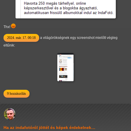
Thx!
2024. már. 17. 00:18
a világörökségnek egy screenshot mielőtt végleg
eltűnik:
9 hozzászólás
Ha az indafotóról jöttél és képek érdekelnek…