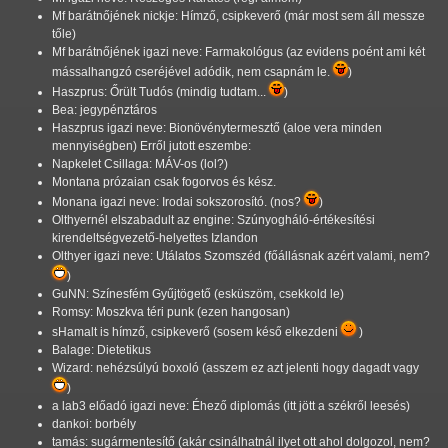
Mf barátnőjének nickje: Hímző, csipkeverő (már most sem áll messze
tőle)
Mf barátnőjének igazi neve: Farmakológus (az evidens poént ami két
mássalhangzó cseréjével adódik, nem csapnám le.
)
Haszprus: Őrült Tudós (mindig tudtam...
)
Bea: jegypénztáros
Haszprus igazi neve: Bionövénytermesztő (aloe vera minden
mennyiségben) Erről jutott eszembe:
Napkelet Csillaga: MÁV-os (lol?)
Montana prózaian csak fogorvos és kész.
Monana igazi neve: Irodai sokszorosító. (nos?
)
Olthyernél elszabadult az engine: Szúnyogháló-értékesítési
kirendeltségvezető-helyettes Izlandon
Olthyer igazi neve: Utálatos Szomszéd (főállásnak azért valami, nem?
)
GuNN: Színesfém Gyűjtögető (esküszöm, csekkold le)
Romsy: Moszkva téri punk (ezen hangosan)
sHamalt is hímző, csipkeverő (sosem késő elkezdeni
)
Balage: Dietetikus
Wizard: nehézsúlyú boxoló (asszem ez azt jelenti hogy dagadt vagy
)
a lab3 előadó igazi neve: Éhező diplomás (itt jött a székről leesés)
dankoi: borbély
tamás: sugármentesítő (akár csinálhatnál ilyet ott ahol dolgozol, nem?