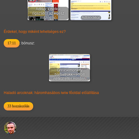
Adblock nélkül
(igazából az egész
mozog is)
Adblockkal
Érdekel, hogy miként lehetséges ez?
17:11
: bónusz:
Greasemonkey
barbatrükk - scroll
nélkül elfér minden
Haladó arcoknak: háromhasábos iwiw főoldal előállítása
33 hozzászólás