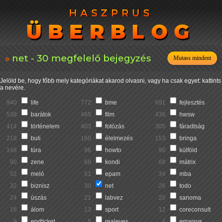
HASZPRUS
HASZPRUS
ÜBERBLOG
ÜBERBLOG
net - 30 megfelelő bejegyzés
Mutass mindent
Jelöld be, hogy főbb mely kategóriákat akarod olvasni, vagy ha csak egyet: kattints
a nevére.
940
life
772
bme
691
fejlesztés
538
barátok
465
film
436
hwsw
414
történelem
403
fotózás
305
fáradtság
218
buli
160
élelmezés
153
bringa
148
túra
96
howto
90
külföld
90
zene
68
kondi
68
mátrix
52
meló
51
epam
34
mba
32
biznisz
30
net
26
todo
24
úszás
21
labvez
20
sanoma
16
álom
13
sport
12
coreconsult
9
endticket
5
realeyes
4
emarsys