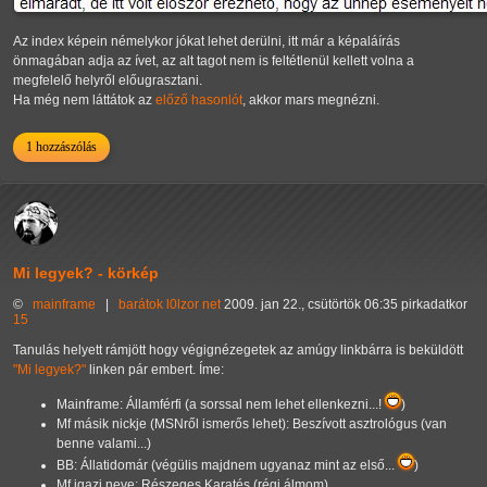
Az index képein némelykor jókat lehet derülni, itt már a képaláírás
önmagában adja az ívet, az alt tagot nem is feltétlenül kellett volna a
megfelelő helyről előugrasztani.
Ha még nem láttátok az
előző hasonlót
, akkor mars megnézni.
1 hozzászólás
Mi legyek? - körkép
©
mainframe
|
barátok
l0lzor
net
2009. jan 22., csütörtök 06:35 pirkadatkor
15
Tanulás helyett rámjött hogy végignézegetek az amúgy linkbárra is beküldött
"Mi legyek?"
linken pár embert. Íme:
Mainframe: Államférfi (a sorssal nem lehet ellenkezni...!
)
Mf másik nickje (MSNről ismerős lehet): Beszívott asztrológus (van
benne valami...)
BB: Állatidomár (végülis majdnem ugyanaz mint az első...
)
Mf igazi neve: Részeges Karatés (régi álmom)