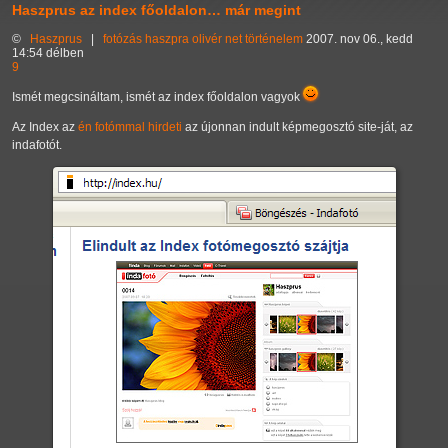
Haszprus az index főoldalon… már megint
©
Haszprus
|
fotózás
haszpra olivér
net
történelem
2007. nov 06., kedd
14:54 délben
9
Ismét megcsináltam, ismét az index főoldalon vagyok
Az Index az
én fotómmal
hirdeti
az újonnan indult képmegosztó site-ját, az
indafotót.