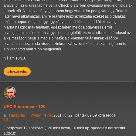
amivel pl. az új üres lap helyett a Check it laterben olvasásra megjelölt oldalak
jönnek elő. Nem ez a lényeg, hanem hogy Androidra pedig van egy Read it
later nevű alkalmazás, amire realtime leszinkronizálja ezeket az oldalakat,
szépen beparse-olja, hogy egy kényelmes felületen tudd őket olvasgatni.
Marha hasznosnak találtam, egész héten melóba oda-vissza erről
olvasgattam meló közben vagy itthon megjelölt szakmai cikkeket, ráadásul az
alkalmazáson belül is megjelölhetők a cikkekben talált linkek későbbi
olvasásra, persze oda-vissza szinkronizál, szóval később számítógépen is
elolvashatod amit telón megjelöltél.
Nálam 10/10.
5 hozzászólás
UPC Fiberpower 120
©
Haszprus
|
hwsw
life
net
2011. júl 22., péntek 09:59 kora reggel
10
Fiberpower 120 bekötve (120 mbit down, 10 mbit up, speedtest.net szerint
123/10).