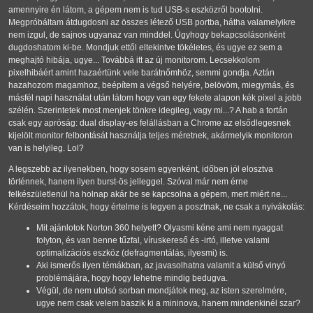
amennyire én látom, a gépem nem is tud USB-s eszközről bootolni.
Megpróbáltam átdugdosni az összes létező USB portba, hátha valamelyikre
nem izgul, de sajnos ugyanaz van minddel. Úgyhogy bekapcsolásonként
dugdoshatom ki-be. Mondjuk ettől eltekintve tökéletes, és ugye ez sem a
meghajtó hibája, ugye... Továbbá itt az új monitorom. Lecsekkolom
pixelhibáért amint hazaértünk vele barátnőmhöz, semmi gondja. Aztán
hazahozom magamhoz, beépítem a végső helyére, belövöm, miegymás, és
másfél napi használat után látom hogy van egy fekete alapon kék pixel a jobb
szélén. Szerintetek most menjek tönkre idegileg, vagy mi...? A hab a tortán
csak egy apróság: dual display-es felállásban a Chrome az elsődlegesnek
kijelölt monitor felbontását használja teljes méretnek, akármelyik monitoron
van is helyileg. Lol?
A legszebb az ilyenekben, hogy sosem egyenként, időben jól elosztva
történnek, hanem ilyen burst-ös jelleggel. Szóval már nem érne
felkészületlenül ha holnap akár be se kapcsolna a gépem, mert miért ne...
Kérdéseim hozzátok, hogy értelme is legyen a posztnak, ne csak a nyivákolás:
Mit ajánlotok Norton 360 helyett? Olyasmi kéne ami nem nyaggat
folyton, és van benne tűzfal, víruskereső és -irtó, illetve valami
optimalizációs eszköz (defragmentálás, ilyesmi) is.
Aki ismerős ilyen témákban, az javasolhatna valamit a külső vinyó
problémájára, hogy hogy lehetne mindig bedugva.
Végül, de nem utolsó sorban mondjátok meg, az isten szerelmére,
ugye nem csak velem baszik ki a mininova, hanem mindenkinél szar?