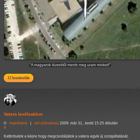
"A magyarok lézerétől ments meg uram minket!"
12 hozzászólás
Vatera levélsablon
©
mainframe
|
net
szánalmas
2009. már 31., kedd 15:25 délután
9
Kattintsatok a képre hogy megcsodáljátok a vatera egyik új szolgáltatását,