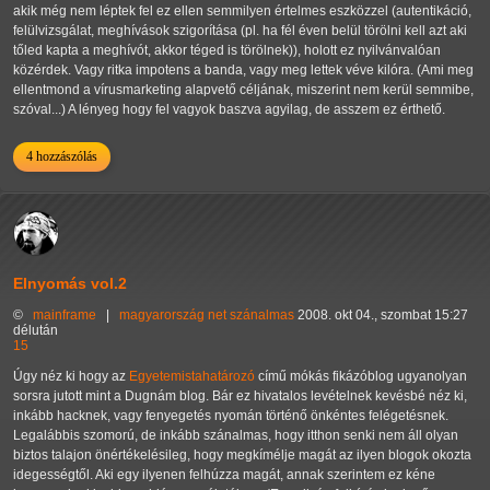
akik még nem léptek fel ez ellen semmilyen értelmes eszközzel (autentikáció,
felülvizsgálat, meghívások szigorítása (pl. ha fél éven belül törölni kell azt aki
tőled kapta a meghívót, akkor téged is törölnek)), holott ez nyilvánvalóan
közérdek. Vagy ritka impotens a banda, vagy meg lettek véve kilóra. (Ami meg
ellentmond a vírusmarketing alapvető céljának, miszerint nem kerül semmibe,
szóval...) A lényeg hogy fel vagyok baszva agyilag, de asszem ez érthető.
4 hozzászólás
Elnyomás vol.2
©
mainframe
|
magyarország
net
szánalmas
2008. okt 04., szombat 15:27
délután
15
Úgy néz ki hogy az
Egyetemistahatározó
című mókás fikázóblog ugyanolyan
sorsra jutott mint a Dugnám blog. Bár ez hivatalos levételnek kevésbé néz ki,
inkább hacknek, vagy fenyegetés nyomán történő önkéntes felégetésnek.
Legalábbis szomorú, de inkább szánalmas, hogy itthon senki nem áll olyan
biztos talajon önértékelésileg, hogy megkímélje magát az ilyen blogok okozta
idegességtől. Aki egy ilyenen felhúzza magát, annak szerintem ez kéne