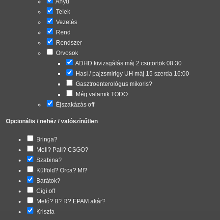
Anyu
Telek
Vezetés
Rend
Rendszer
Orvosok
ADHD kivizsgálás máj 2 csütörtök 08:30
Hasi / pajzsmirigy UH máj 15 szerda 16:00
Gasztroenterológus mikoris?
Még valamik TODO
Éjszakázás off
Opcionális / nehéz / valószínűtlen
Bringa?
Meli? Pali? CSGO?
Szabina?
Külföld? Orca? Mf?
Barátok?
Cigi off
Meló? B? R? EPAM akár?
Kriszta