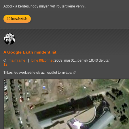
Adódik a kérdés, hogy milyen wifi routert kéne venni.
10 hozzászólás
A Google Earth mindent lát
©
mainframe
|
bme
l0lzor
net
2009. máj 01., péntek 18:43 délután
12
Titkos fegyverkísérletek az I épület tornyában?