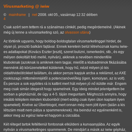
Vírusmarketing @ iwiw
©
mainframe
|
net
2008. okt 05., vasárnap 12:32 délben
4
Csak azért sem tettem rá a szánalmas címkét, pedig megérdemelné. (Akinek
még új lenne a vírusmarketing szó, az
olvasson utána
)
Az történik ugyanis, hogy boldog-boldogtalan vírusmarketinggel hirdet, de
olyan jó, prosztó balkáni fajtával. Ennek keretein belül létrehoznak kamu iwiw-
es adatlapokat (Kovács Eszter [eszti], szeret bulizni, ismerkedni, stb., és egy
mélyen dekoltált fotó mellé, nyilván), akiknek a nevében mindenféle
kluboknak (azoknak is amiknek nem tagjai, mielőtt a klubadminok fikázásába
mennénk át) körüzenetetket küldenek, hogy hű, nézd milyen jó kis
oldalt/videót/cikket találtam, és akkor persze kapjuk arcba a reklámot, az AXE
csokiszagú mittoménmijétől a potencianövelőkig (igen, komolyan, az is volt).
És persze a sok egybites rá is kattint mert hát
milyen jó nő küldte már
. Engem
meg csak simán idegesít hogy spamelnek. Egy ideig mindet jelentgettem be
sorban a gépháznál, de úgy a 4-5. táján meguntam. Méghozzá annyira, hogy
inkább kiléptem minden klubomból (mert eddig csak ilyen úton kaptam ilyen
spameket). Kivéve az Überblogot, mert onnan még nem jött ilyen (talán a kis
létszám miatt nem pálya a spammereknek). Ha beindul ez egyénenként is,
akkor meg az egész iwiw-et hagyom a csicsába.
Két réteget tartok feltétlenül fontosnak elküldeni a kurvaanyjába. Az egyik
nyilván a vírusmarketinges spammerek. De mindjárt a másik az iwiw gépház,