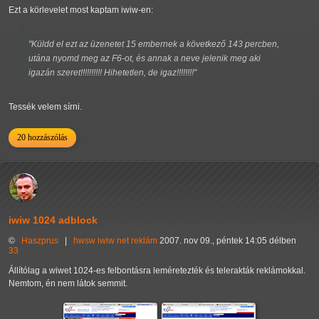
Ezt a körlevelet most kaptam iwiw-en:
"Küldd el ezt az üzenetet 15 embernek a következő 143 percben,
utána nyomd meg az F6-ot, és annak a neve jelenik meg aki
igazán szeret!!!!!!!!!! Hihetetlen, de igaz!!!!!!!!"
Tessék velem sírni.
20 hozzászólás
iwiw 1024 adblock
©
Haszprus
|
hwsw
iwiw
net
reklám
2007. nov 09., péntek 14:05 délben
33
Állítólag a wiwet 1024-es felbontásra leméretezték és telerakták reklámokkal.
Nemtom, én nem látok semmit.