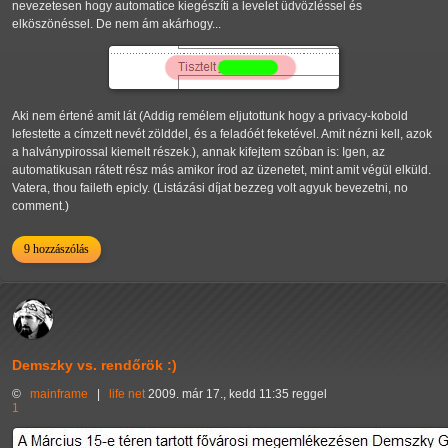
nevezetesen hogy automatice kiegészíti a levelet üdvözléssel és
elköszönéssel. De nem ám akárhogy...
Aki nem értené amit lát (Addig remélem eljutottunk hogy a privacy-kobold
lefestette a címzett nevét zölddel, és a feladóét feketével. Amit nézni kell, azok
a halványpirossal kiemelt részek.), annak kifejtem szóban is: Igen, az
automatikusan rátett rész más amikor írod az üzenetet, mint amit végül elküld.
Vatera, thou faileth epicly. (Listázási díjat bezzeg volt agyuk bevezetni, no
comment.)
9 hozzászólás
Demszky vs. rendőrök :)
©
mainframe
|
life
net
2009. már 17., kedd 11:35 reggel
1