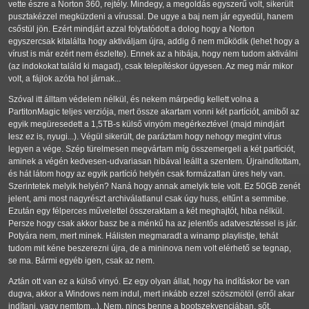
vette észre a Norton 360, rejtély. Mindegy, a megoldás egyszerű volt, sikerült
pusztakézzel megküzdeni a vírussal. De ugye a baj nem jár egyedül, hanem
csőstül jön. Ezért mindjárt azzal folytatódott a dolog hogy a Norton
egyszercsak kitalálta hogy aktiváljam újra, addig ő nem működik (lehet hogy a
vírust is már ezért nem észlelte). Ennek az a hibája, hogy nem tudom aktiválni
(az indokokat találd ki magad), csak telepítéskor ügyesen. Az meg már mikor
volt, a fájlok azóta hol járnak...
Szóval itt álltam védelem nélkül, és nekem márpedig kellett volna a
PartitonMagic teljes verziója, mert össze akartam vonni két partíciót, amiből az
egyik megüresedett a 1,5TB-s külső vinyóm megérkeztével (majd mindjárt
lesz ez is, nyugi...). Végül sikerült, de paráztam hogy nehogy megint vírus
legyen a vége. Szép türelmesen megvártam míg összemergeli a két partíciót,
aminek a végén kedvesen-udvariasan hibával leállt a szentem. Újraindítottam,
és hát látom hogy az egyik partíció helyén csak formázatlan üres hely van.
Szerintetek melyik helyén? Naná hogy annak amelyik tele volt. Ez 50GB zenét
jelent, ami most nagyrészt archiválatlanul csak úgy huss, eltűnt a semmibe.
Ezután egy félperces művelettel összeraktam a két meghajtót, hiba nélkül.
Persze hogy csak akkor basz be a ménkű ha az jelentős adatvesztéssel is jár.
Potyára nem, mert minek. Hálisten megmaradt a winamp playlistje, tehát
tudom mit kéne beszerezni újra, de a mininova nem volt elérhető se tegnap,
se ma. Bármi egyéb igen, csak az nem.
Aztán ott van ez a külső vinyó. Ez egy olyan állat, hogy ha indításkor be van
dugva, akkor a Windows nem indul, mert inkább ezzel szöszmötöl (erről akar
indítani, vagy nemtom...). Nem, nincs benne a bootszekvenciában, sőt,