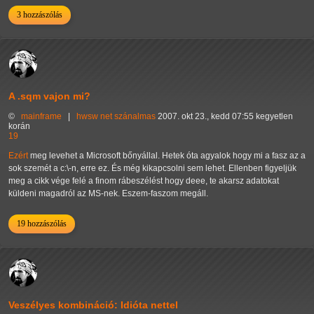
3 hozzászólás
A .sqm vajon mi?
©
mainframe
|
hwsw
net
szánalmas
2007. okt 23., kedd 07:55 kegyetlen
korán
19
Ezért
meg levehet a Microsoft bőnyállal. Hetek óta agyalok hogy mi a fasz az a
sok szemét a c:\-n, erre ez. És még kikapcsolni sem lehet. Ellenben figyeljük
meg a cikk vége felé a finom rábeszélést hogy deee, te akarsz adatokat
küldeni magadról az MS-nek. Eszem-faszom megáll.
19 hozzászólás
Veszélyes kombináció: Idióta nettel