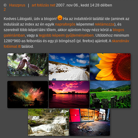
©
Haszprus
|
art
fotózás
net
2007. nov 06., kedd 14:28 délben
2
Kedves Látogató, üdv a blogon!
Ha az indafotóról találtál ide (aminek az
indulását az index az én egyik
napraforgós
képemmel
reklámozza
), és
szeretnél több képet látni tőlem, akkor ajánlom hogy nézz körül a
blogos
galériámban
, vagy a
legjobb képeim gyűjteményében
. Utóbbihoz minimum
1280*960-as felbontás és egy jó böngésző (pl. firefox) ajánlott. A
skandináv
fotóimat itt
találod.