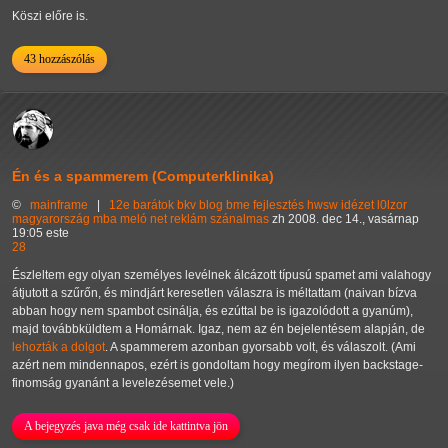
Köszi előre is.
43 hozzászólás
Én és a spammerem (Computerklinika)
©
mainframe
|
12e
barátok
bkv
blog
bme
fejlesztés
hwsw
idézet
l0lzor
magyarország
mba
meló
net
reklám
szánalmas
zh
2008. dec 14., vasárnap
19:05 este
28
Észleltem egy olyan személyes levélnek álcázott típusú spamet ami valahogy
átjutott a szűrőn, és mindjárt keresetlen válaszra is méltattam (naivan bízva
abban hogy nem spambot csinálja, és ezúttal be is igazolódott a gyanúm),
majd továbbküldtem a Homárnak. Igaz, nem az én bejelentésem alapján, de
lehozták a dolgot
. A spammerem azonban gyorsabb volt, és válaszolt. (Ami
azért nem mindennapos, ezért is gondoltam hogy megírom ilyen backstage-
finomság gyanánt a levelezésemet vele.)
A bejegyzés java még csak ide kattintva jön