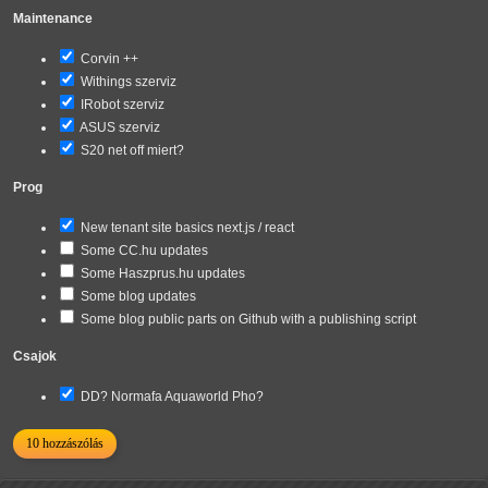
Maintenance
Corvin ++
Withings szerviz
IRobot szerviz
ASUS szerviz
S20 net off miert?
Prog
New tenant site basics next.js / react
Some CC.hu updates
Some Haszprus.hu updates
Some blog updates
Some blog public parts on Github with a publishing script
Csajok
DD? Normafa Aquaworld Pho?
10 hozzászólás