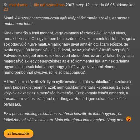
©
mainframe
|
life
net
szánalmas
2007. szep 12., szerda 06:05 pirkadatkor
23
Mottó: Aki szerint baccpapuccsal ajtót letépni ősi román szokás, az sikeres
ember nem lehet.
Kinek ismerős a fenti mondat, vagy valamely részlete? Aki Homárt olvas,
annak biztosan. Ott egy időben be is szüntették a kommentelési lehetőséget a
sok odagyűlő hülye miatt. A másik nagy divat amit én ott láttam először, de
azóta egyre töb helyen vélek felfedezni, az az
elsőzés
. A festői szépségű
Falvédő községből érkezettek kedvéért elmondom: ez annyit takar, hogy az a
májercsávó aki egy bejegyzéshez az első kommentet írja, aminek tartalma
ugyan nincs, csak talán annyi, hogy
első
, vagy ez, valami elménc
humorbonbonnal ötvözve. (pl. első baccpapucs).
A kérdésem a következő: ilyen nyilvánvalóan idióta szubkulturális szokások
hogy képesek létrejönni? Ezek nem csökkent mentális képességű 12 éves
kölykök akiknek ez a menőség fokmérője. Ezek komoly felnőtt emberek, a
társadalom széles skálájáról (merthogy a Homárt igen sokan és sokfélék
olvassák).
Ez a post eredetileg sokkal hosszabbnak készült, de félbehagytam, és
időközben elszállt az ihletem. Majd körbejáruk kommentben. Vagy nem.
23 hozzászólás