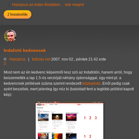
Haszprus az index főoldalon… már megint
2 hozzászólás
Indafotó kedvencek
©
Haszprus
|
fotózás
net
2007. nov 02., péntek 21:42 este
3
Most nem az én kedvenc képeimről lesz szó az Indafotón, hanem arról, hogy
beüzemelték a lap 1.5-ös verzióját néhány újdonsággal, úgy mint pl. a
kedvencnek jelölések száma szerint rendezett
képtoplista
. Erről pedig csak
azért beszélek, mert jelenleg így néz ki (baloldalt fent a legtöbb jelölést kapott
kép):