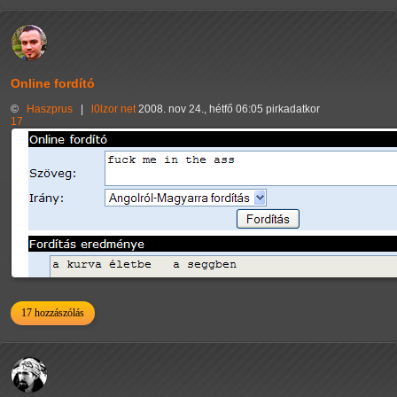
Online fordító
©
Haszprus
|
l0lzor
net
2008. nov 24., hétfő 06:05 pirkadatkor
17
17 hozzászólás