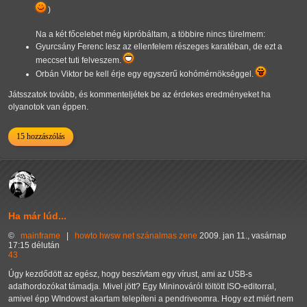
)
Na a két főcelebet még kipróbáltam, a többire nincs türelmem:
Gyurcsány Ferenc lesz az ellenfelem részeges karatéban, de ezt a
meccset tuti felveszem.
Orbán Viktor be kell érje egy egyszerű kohómérnökséggel.
Játsszatok tovább, és kommenteljétek be az érdekes eredményeket ha
olyanotok van éppen.
15 hozzászólás
Ha már lúd...
©
mainframe
|
howto
hwsw
net
szánalmas
zene
2009. jan 11., vasárnap
17:15 délután
43
Úgy kezdődött az egész, hogy beszívtam egy vírust, ami az USB-s
adathordozókat támadja. Mivel jött? Egy Mininováról töltött ISO-editorral,
amivel épp WIndowst akartam telepíteni a pendriveomra. Hogy ezt miért nem