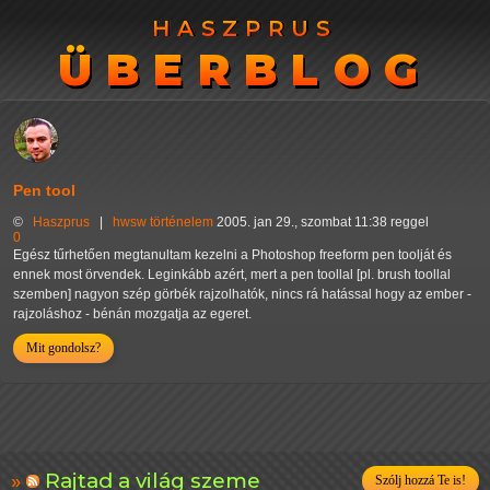
HASZPRUS
HASZPRUS
ÜBERBLOG
ÜBERBLOG
Pen tool
©
Haszprus
|
hwsw
történelem
2005. jan 29., szombat 11:38 reggel
0
Egész tűrhetően megtanultam kezelni a Photoshop freeform pen toolját és
ennek most örvendek. Leginkább azért, mert a pen toollal [pl. brush toollal
szemben] nagyon szép görbék rajzolhatók, nincs rá hatással hogy az ember -
rajzoláshoz - bénán mozgatja az egeret.
Mit gondolsz?
Rajtad a világ szeme
Szólj hozzá Te is!