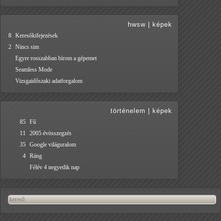
hwsw
|
képek
8
Keresőkifejezések
2
Nincs sim
Egyre rosszabban bírom a gépemet
Seamless Mode
Vizsgaidőszaki adatforgalom
történelem
|
képek
85
Fű
11
2005 évösszegzés
35
Google világuralom
4
Ráng
Félév 4 negyedik nap