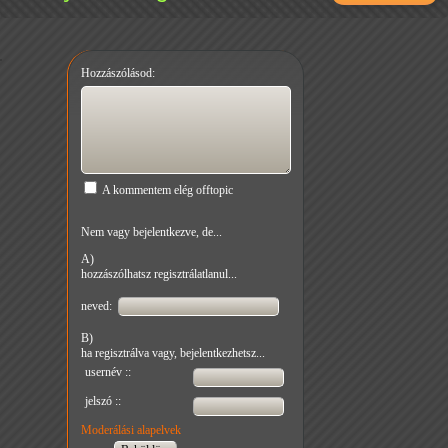
Hozzászólásod:
A kommentem elég offtopic
Nem vagy bejelentkezve, de...
A)
hozzászólhatsz regisztrálatlanul...
neved:
B)
ha regisztrálva vagy, bejelentkezhetsz...
usernév ::
jelszó ::
Moderálási alapelvek