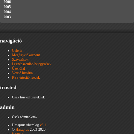
2006
2005
2004
2003
navigáció
Galéria
Megfigyelőközpont
Szavazások
Legnépszerűbb bejegyzések
Üzenőfal
Verzió história
RSS értesítő feedek
trusted
Csak trusted usereknek
admin
Csak adminoknak
Haszprus überblog
v3.1
©
Haszprus
2003-2026