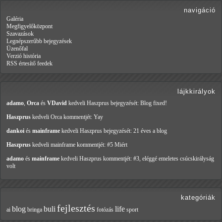
navigáció
Galéria
Megfigyelőközpont
Szavazások
Legnépszerűbb bejegyzések
Üzenőfal
Verzió história
RSS értesítő feedek
lájkkirályok
adamo
,
Orca
és
VDavid
kedveli Haszprus
bejegyzését: Blog fixed!
Haszprus
kedveli Orca
kommentjét: Yay
dankoi
és
mainframe
kedveli Haszprus
bejegyzését: 21 éves a blog
Haszprus
kedveli mainframe
kommentjét: #5 Miért
adamo
és
mainframe
kedveli Haszprus
kommentjét: #3, eléggé emeletes csúcskirályság
volt
kategóriák
fejlesztés
blog
buli
life
ai
bringa
fotózás
sport