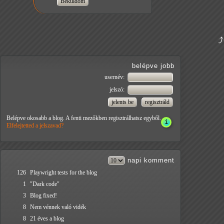
belépve jobb
usernév:
jelszó:
Belépve okosabb a blog. A fenti mezőkben regisztrálhatsz egyből.
Elfelejtetted a jelszavad?
napi
komment
126
Playwright tests for the blog
1
"Dark code"
3
Blog fixed!
8
Nem vénnek való vidék
8
21 éves a blog