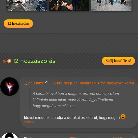
12 hozzászólás
12 hozzászólás
Szólj hozzá Te is!
1)
ph03nixx
2009. szep 27., vasárnap 07:55 kegyetlen korán
A korábbi években a magam részéről nem qpáztam
különféle okok miatt, most viszont úgy döntöttem
hogy megnézem mi is ez
Idővel mindenki beadja a derekát és kiderül, hogy megéri
válasz