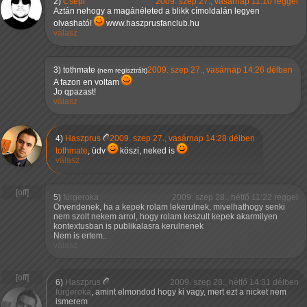
2)
Csepi
2009. szep 27., vasárnap 11:10 reggel
Aztán nehogy a magánéleted a blikk címoldalán legyen
olvasható!
www.haszprusfanclub.hu
válasz
3)
tothmate
2009. szep 27., vasárnap 14:26 délben
(nem regisztrált)
A fazon en voltam
Jo qpazast!
válasz
4)
Haszprus
2009. szep 27., vasárnap 14:28 délben
tothmate
, üdv
köszi, neked is
válasz
5)
furgeroka
2009. szep 28., hétfő 11:22 reggel
Orvendenek, ha a kepek rolam lekerulnek, mivelhathogy senki
nem szolt nekem arrol, hogy rolam keszult kepek akarmilyen
kontextusban is publikalasra kerulnenek
Nem is ertem..
válasz
6)
Haszprus
2009. szep 28., hétfő 14:31 délben
furgeroka
, amint elmondod hogy ki vagy, mert ezt a nicket nem
ismerem