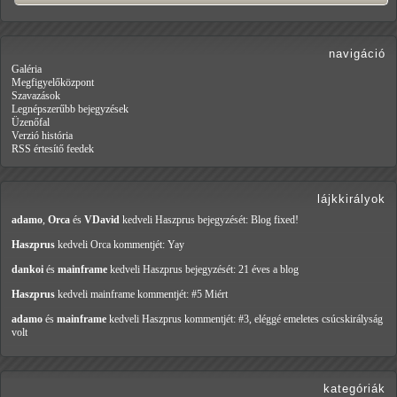
navigáció
Galéria
Megfigyelőközpont
Szavazások
Legnépszerűbb bejegyzések
Üzenőfal
Verzió história
RSS értesítő feedek
lájkkirályok
adamo
,
Orca
és
VDavid
kedveli Haszprus
bejegyzését: Blog fixed!
Haszprus
kedveli Orca
kommentjét: Yay
dankoi
és
mainframe
kedveli Haszprus
bejegyzését: 21 éves a blog
Haszprus
kedveli mainframe
kommentjét: #5 Miért
adamo
és
mainframe
kedveli Haszprus
kommentjét: #3, eléggé emeletes csúcskirályság
volt
kategóriák