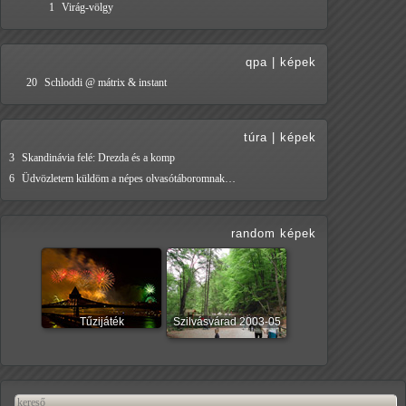
1
Virág-völgy
qpa
|
képek
20
Schloddi @ mátrix & instant
túra
|
képek
3
Skandinávia felé: Drezda és a komp
6
Üdvözletem küldöm a népes olvasótáboromnak…
random képek
Tűzijáték
Szilvásvárad 2003-05