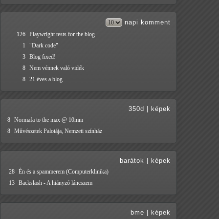
napi
komment
126
Playwright tests for the blog
1
"Dark code"
3
Blog fixed!
8
Nem vénnek való vidék
8
21 éves a blog
350d
|
képek
8
Normafa to the max @ 10mm
8
Művészetek Palotája, Nemzeti színház
barátok
|
képek
28
Én és a spammerem (Computerklinika)
13
Backslash - A hiányzó láncszem
bme
|
képek