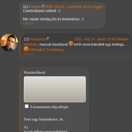
11)
Rambo
2009. okt 01., csütörtök 10:23 reggel
Celebritásból vádlott :-)
Me' valaki mindig jön és tönkreteszi :-)
válasz
12)
Haszprus
2011. máj 24., kedd 15:46 délután
tothmate
, manuál trackback
erről most értesített egy kolléga…
tothmate's Tumblelog
válasz
Hozzászólásod:
A kommentem elég offtopic
Nem vagy bejelentkezve, de...
A)
hozzászólhatsz regisztrálatlanul...