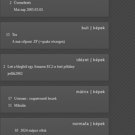
2
Üzemeltetés
Mai nap 2005.03.03.
buli
|
képek
15
Tea
A mai célpont: ZP (+quake részegen)
idézet
|
képek
2
Lett a blogból egy Amazon EC2-n futó példány
jedlik2002
mátrix
|
képek
17
Ustream - csapatvezető leszek
11
Mikulás
normafa
|
képek
10
2024 májusi célok