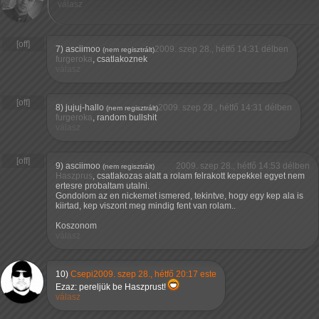
válasz
7)
asciimoo
2009. szep 28., hétfő 14:31 délben
(nem regisztrált)
furgeroka
, csatlakoznek
válasz
8)
jujuj-hallo
2009. szep 28., hétfő 14:31 délben
(nem regisztrált)
furgeroka
, random bullshit
válasz
9)
asciimoo
2009. szep 28., hétfő 14:53 délben
(nem regisztrált)
Haszprus
, csatlakozas alatt a rolam felrakott kepekkel egyet nem
ertesre probaltam utalni.
Gondolom az en nickemet ismered, tekintve, hogy egy kep ala is
kiirtad, kep viszont meg mindig fent van rolam..
Koszonom
válasz
10)
Csepi
2009. szep 28., hétfő 20:17 este
Ezaz: pereljük be Haszprust!
válasz