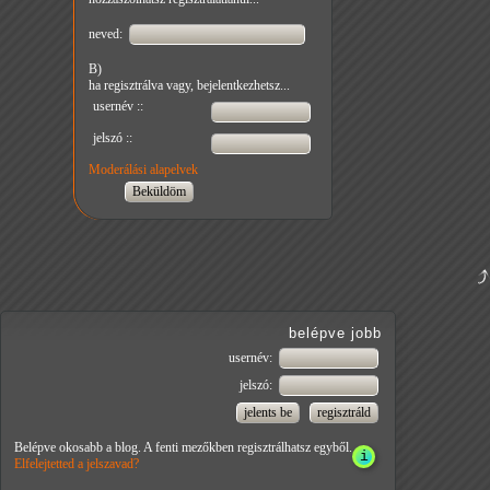
neved:
B)
ha regisztrálva vagy, bejelentkezhetsz...
usernév ::
jelszó ::
Moderálási alapelvek
belépve jobb
usernév:
jelszó:
Belépve okosabb a blog. A fenti mezőkben regisztrálhatsz egyből.
Elfelejtetted a jelszavad?