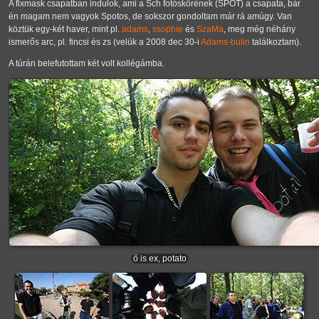
A fixmask csapatban indulok, ami a Sch fotóskörének (SPOT) a csapata, bár
én magam nem vagyok Spotos, de sokszor gondoltam már rá amúgy. Van
köztük egy-két haver, mint pl.
adams
,
ssophie
és
SzaMa
, meg még néhány
ismerős arc, pl. fincsi és zs (velük a 2008 dec 30-i
Adams-bulin
találkoztam).
A túrán belefutottam két volt kollégámba.
ő is ex, potato