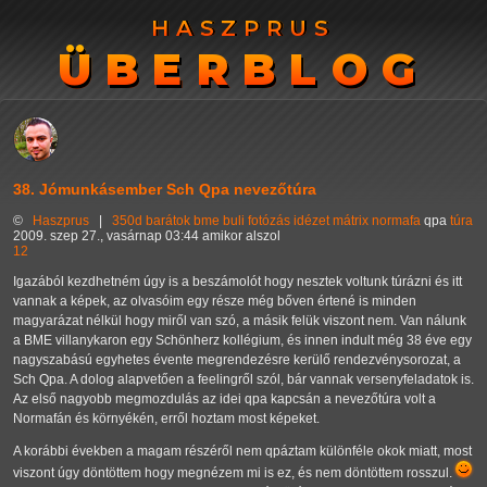
HASZPRUS
HASZPRUS
ÜBERBLOG
ÜBERBLOG
38. Jómunkásember Sch Qpa nevezőtúra
©
Haszprus
|
350d
barátok
bme
buli
fotózás
idézet
mátrix
normafa
qpa
túra
2009. szep 27., vasárnap 03:44 amikor alszol
12
Igazából kezdhetném úgy is a beszámolót hogy nesztek voltunk túrázni és itt
vannak a képek, az olvasóim egy része még bőven értené is minden
magyarázat nélkül hogy miről van szó, a másik felük viszont nem. Van nálunk
a BME villanykaron egy Schönherz kollégium, és innen indult még 38 éve egy
nagyszabású egyhetes évente megrendezésre kerülő rendezvénysorozat, a
Sch Qpa. A dolog alapvetően a feelingről szól, bár vannak versenyfeladatok is.
Az első nagyobb megmozdulás az idei qpa kapcsán a nevezőtúra volt a
Normafán és környékén, erről hoztam most képeket.
A korábbi években a magam részéről nem qpáztam különféle okok miatt, most
viszont úgy döntöttem hogy megnézem mi is ez, és nem döntöttem rosszul.