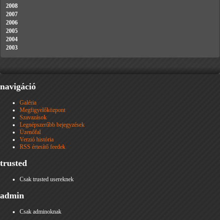
2008
2007
2006
2005
2004
2003
navigáció
Galéria
Megfigyelőközpont
Szavazások
Legnépszerűbb bejegyzések
Üzenőfal
Verzió história
RSS értesítő feedek
trusted
Csak trusted usereknek
admin
Csak adminoknak