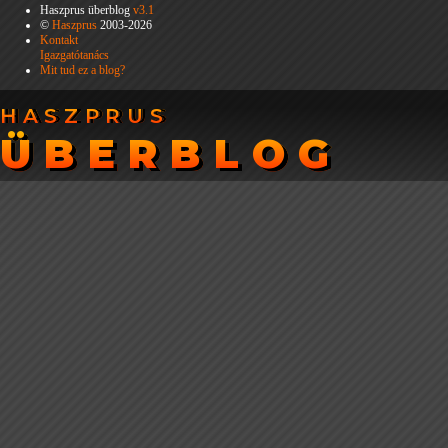
Haszprus überblog
v3.1
©
Haszprus
2003-2026
Kontakt
Igazgatótanács
Mit tud ez a blog?
HASZPRUS
HASZPRUS
ÜBERBLOG
ÜBERBLOG