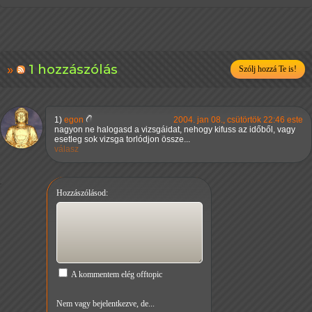
1 hozzászólás
Szólj hozzá Te is!
1)
egon
2004. jan 08., csütörtök 22:46 este
nagyon ne halogasd a vizsgáidat, nehogy kifuss az időből, vagy
esetleg sok vizsga torlódjon össze...
válasz
Hozzászólásod:
A kommentem elég offtopic
Nem vagy bejelentkezve, de...