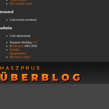
Verzió história
RSS értesítő feedek
trusted
Csak trusted usereknek
admin
Csak adminoknak
Haszprus überblog
v3.1
©
Haszprus
2003-2026
Kontakt
Igazgatótanács
Mit tud ez a blog?
HASZPRUS
HASZPRUS
ÜBERBLOG
ÜBERBLOG