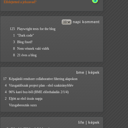
Elfelejtetted a jelszavad?
napi
komment
125
Playwright tests for the blog
1
"Dark code"
3
Blog fixed!
8
Nem vénnek való vidék
8
21 éves a blog
bme
|
képek
17
Képajánló rendszer collaborative filtering alapokon
4
Vizsgaidőszak project plan - első szakirányfélév
4
96% karó bsz-ből (BME előrehaladás 2/1/4)
2
Eljött az első úszás napja
Vizsgabeosztás suxx
life
|
képek