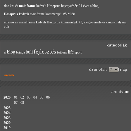
dankoi
és
mainframe
kedveli Haszprus
bejegyzését: 21 éves a blog
Haszprus
kedveli mainframe
kommentjét: #5 Miért
adamo
és
mainframe
kedveli Haszprus
kommentjét: #3, eléggé emeletes csúcskirályság
volt
kategóriák
fejlesztés
blog
buli
life
ai
bringa
fotózás
sport
üzenőfal
:
nap
üzenek
archívum
2026
01
02
03
04
05
06
07
08
2025
2024
2023
2020
2019