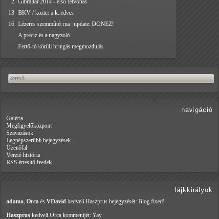
2
Gibraltár 2014 - első felvonás
13
BKV / közter a k..edves
16
Lézeres szemműtét ma | update: DONEZ!
A precíz és a nagyzoló
Fertő-tó körüli bringás megmozdulás
navigáció
Galéria
Megfigyelőközpont
Szavazások
Legnépszerűbb bejegyzések
Üzenőfal
Verzió história
RSS értesítő feedek
lájkkirályok
adamo
,
Orca
és
VDavid
kedveli Haszprus
bejegyzését: Blog fixed!
Haszprus
kedveli Orca
kommentjét: Yay