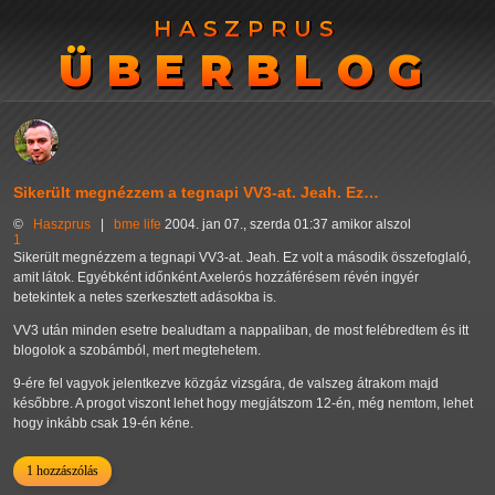
HASZPRUS
HASZPRUS
ÜBERBLOG
ÜBERBLOG
Sikerült megnézzem a tegnapi VV3-at. Jeah. Ez…
©
Haszprus
|
bme
life
2004. jan 07., szerda 01:37 amikor alszol
1
Sikerült megnézzem a tegnapi VV3-at. Jeah. Ez volt a második összefoglaló,
amit látok. Egyébként időnként Axelerós hozzáférésem révén ingyér
betekintek a netes szerkesztett adásokba is.
VV3 után minden esetre bealudtam a nappaliban, de most felébredtem és itt
blogolok a szobámból, mert megtehetem.
9-ére fel vagyok jelentkezve közgáz vizsgára, de valszeg átrakom majd
későbbre. A progot viszont lehet hogy megjátszom 12-én, még nemtom, lehet
hogy inkább csak 19-én kéne.
1 hozzászólás