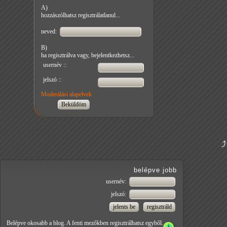
A)
hozzászólhatsz regisztrálatlanul...
neved:
B)
ha regisztrálva vagy, bejelentkezhetsz...
usernév ::
jelszó ::
Moderálási alapelvek
belépve jobb
usernév:
jelszó:
Belépve okosabb a blog. A fenti mezőkben regisztrálhatsz egyből.