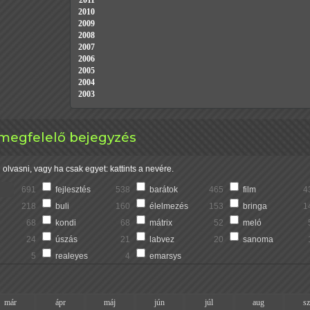
2011
2010
2009
2008
2007
2006
2005
2004
2003
 megfelelő bejegyzés
olvasni, vagy ha csak egyet: kattints a nevére.
691
fejlesztés
538
barátok
465
film
4
218
buli
160
élelmezés
153
bringa
1
68
kondi
68
mátrix
52
meló
24
úszás
21
labvez
20
sanoma
5
realeyes
4
emarsys
már
ápr
máj
jún
júl
aug
s