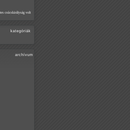
tes csúcskirályság volt
kategóriák
archívum