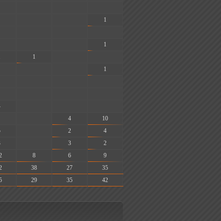
-
-
-
-
-
1
-
-
-
-
-
1
1
1
-
-
-
-
1
-
-
-
-
-
-
4
-
-
-
-
4
10
5
-
2
4
3
-
3
2
2
8
6
9
2
38
27
35
5
29
35
42