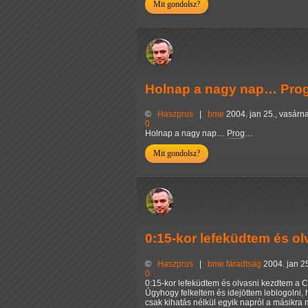
Mit gondolsz?
Holnap a nagy nap… Pr
©
Haszprus
|
bme
2004. jan 25., vasárn
0
Holnap a nagy nap…
Prog
…
Mit gondolsz?
0:15-kor lefeküdtem és o
©
Haszprus
|
bme
fáradtság
2004. jan 2
0
0:15-kor lefeküdtem és olvasni kezdtem a 
Úgyhogy felkeltem és idejöttem leblogolni,
csak kihatás nélkül egyik napról a másikra 