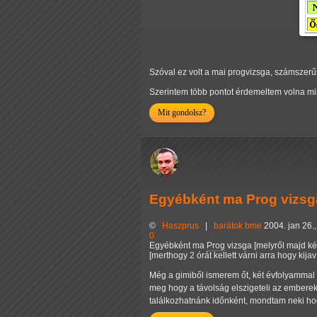
Szóval ez volt a mai progvizsga, számszerűs
Szerintem több pontot érdemeltem volna mi
Mit gondolsz?
Egyébként ma Prog vizsg
©
Haszprus
|
barátok
bme
2004. jan 26.,
0
Egyébként ma
Prog
vizsga [melyről majd ké
[merthogy 2 órát kellett várni arra hogy kija
Még a gimiből ismerem őt, két évfolyammal al
meg hogy a távolság elszigeteli az embere
találkozhatnánk időnként, mondtam neki ho