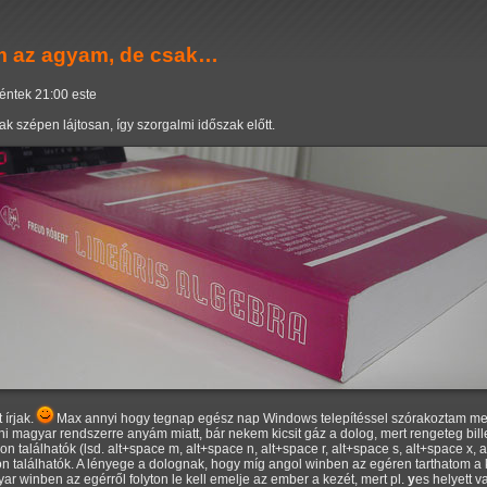
öm az agyam, de csak…
péntek 21:00 este
 szépen lájtosan, így szorgalmi időszak előtt.
 írjak.
Max annyi hogy tegnap egész nap Windows telepítéssel szórakoztam mert
i magyar rendszerre anyám miatt, bár nekem kicsit gáz a dolog, mert rengeteg bi
n találhatók (lsd. alt+space m, alt+space n, alt+space r, alt+space s, alt+space x, alt
n találhatók. A lényege a dolognak, hogy míg angol winben az egéren tarthatom 
r winben az egérről folyton le kell emelje az ember a kezét, mert pl.
y
es helyett 