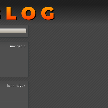
BLOG
BLOG
navigáció
lájkkirályok