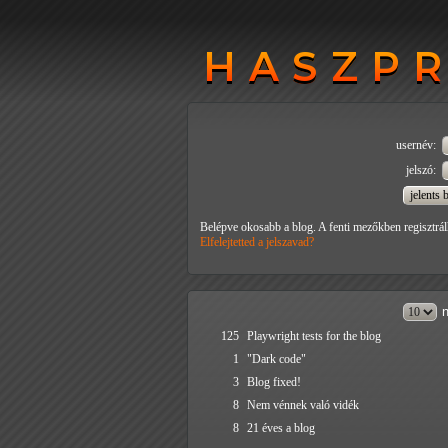
HASZP
HASZP
usernév:
jelszó:
Belépve okosabb a blog. A fenti mezőkben regisztrál
Elfelejtetted a jelszavad?
n
125
Playwright tests for the blog
1
"Dark code"
3
Blog fixed!
8
Nem vénnek való vidék
8
21 éves a blog