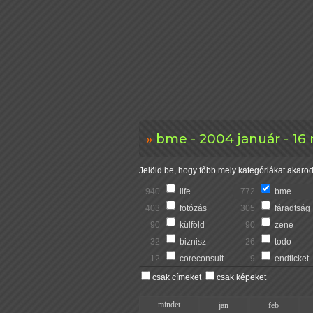
bme - 2004 január - 16
Jelöld be, hogy főbb mely kategóriákat akarod 
940
life
772
bme
403
fotózás
305
fáradtság
90
külföld
90
zene
32
biznisz
26
todo
12
coreconsult
9
endticket
csak címeket
csak képeket
mindet
jan
feb