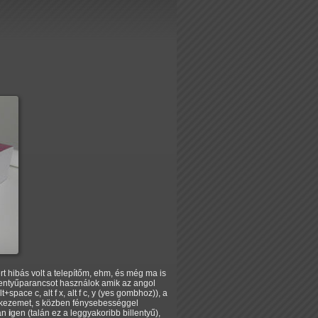
 hibás volt a telepítőm, ehm, és még ma is
llentyűparancsot használok amik az angol
+space c, alt f x, alt f c, y (yes gombhoz)), a
a kezemet, s közben fénysebességgel
van
i
gen (talán ez a leggyakoribb billentyű),