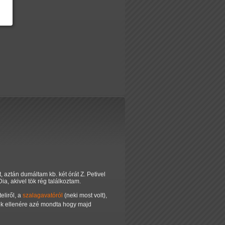
 aztán dumáltam kb. két órát Z. Petivel
a, akivel tök rég találkoztam.
eliről, a
szalagavatóról
(neki most volt),
 ellenére azé mondta hogy majd