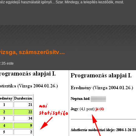
kéz egyidejű használatát igényli... Szar. Mindegy, a telepítés kezdődik, most.
gvizsga, számszerűsítv…
2:35 este