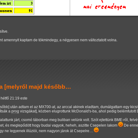
ítve.
nt amennyit kaptam de tökmindegy, a négyesen nem változtatott volna.
a [melyről majd később…
 hétfő 21:19 este
sőbb] után adtam el az MX700-at, az arccal akinek eladtam, dumálgattam egy kicsit,
vítsák a
prog
vizsgákat], közben elugrottunk McDonald's-ba, ahol pedig belémfutott Di
attunk járt, csomó táborban meg buliban velünk volt. Szót ejtettünk BME-ről, felvét
ket, és meglepődött hogy budai vagyok, heheh, aszitte Csepelen lakom
De ennek
gy ne legyenek illúziói, nem nagyon járok át Csepelre…