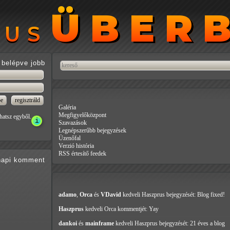
ÜBER
ÜBER
RUS
RUS
belépve jobb
Galéria
Megfigyelőközpont
hatsz egyből.
Szavazások
Legnépszerűbb bejegyzések
Üzenőfal
Verzió história
RSS értesítő feedek
api
komment
adamo
,
Orca
és
VDavid
kedveli Haszprus
bejegyzését: Blog fixed!
Haszprus
kedveli Orca
kommentjét: Yay
dankoi
és
mainframe
kedveli Haszprus
bejegyzését: 21 éves a blog