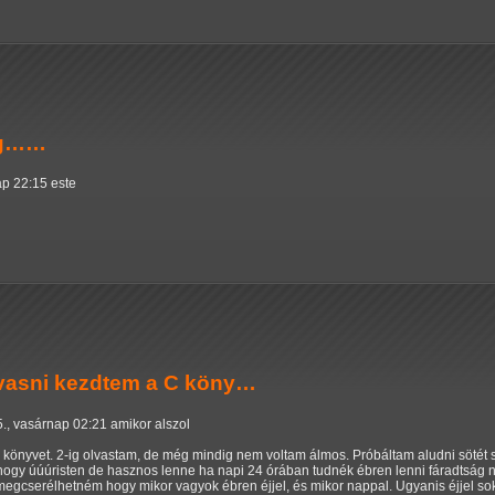
og……
ap 22:15 este
lvasni kezdtem a C köny…
5., vasárnap 02:21 amikor alszol
C könyvet. 2-ig olvastam, de még mindig nem voltam álmos. Próbáltam aludni söté
 hogy úúúristen de hasznos lenne ha napi 24 órában tudnék ébren lenni fáradtság n
megcserélhetném hogy mikor vagyok ébren éjjel, és mikor nappal. Ugyanis éjjel sok