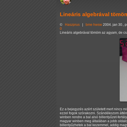
Lineáris algebrával töm
©
Haszprus
|
bme
hwsw
2004. jan 30., 
0
Lineáris algebrával tömöm az agyam, de csak
Ez a bejegyzés azért született mert nincs mit
ezzel fogok szórakozni. Szándékozom áttérn
winben rendre a bal alsó billentyűzet-fertályo
magyar winben meg általában a jobb oldalo
billentyűzhetek a bal kezemmel, addig magya