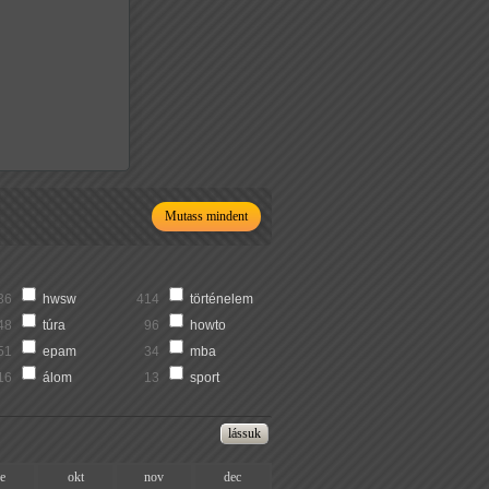
Mutass mindent
36
hwsw
414
történelem
48
túra
96
howto
51
epam
34
mba
16
álom
13
sport
ze
okt
nov
dec