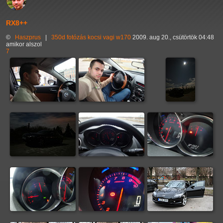
RX8++
©
Haszprus
|
350d
fotózás
kocsi
vagi
w170
2009. aug 20., csütörtök 04:48
amikor alszol
7