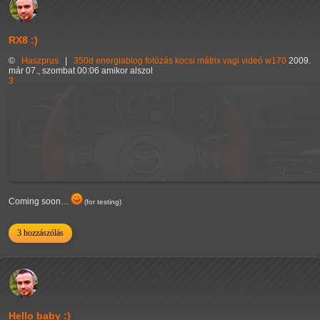
RX8 :)
©
Haszprus
|
350d
energiablog
fotózás
kocsi
mátrix
vagi
videó
w170
2009.
már 07., szombat 00:06 amikor alszol
3
Coming soon…
(for testing)
3 hozzászólás
Hello baby :)