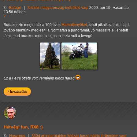
©
Balage
|
fotózás
magyarország
mobilfotó
vagi
2009. ápr 19., vasárnap
13:58 délben
7
Budakeszin meglestük a 100 éves
Mamutfenyőket
, kicsit piknikeztünk, majd
tovább mentünk meglesni a Normafán a panorámát. Jó messzire el lehetett
látni, mert érdekes módon teljesen tiszta volt a levegő.
Ez a Petra ötlete volt, remélem nincs harag
7 hozzászólás
Hétvégi fun, RX8 :)
©
Haszprus
|
350d
art
energiablog
fotózás
kocsi
mátrix
történelem
vagi