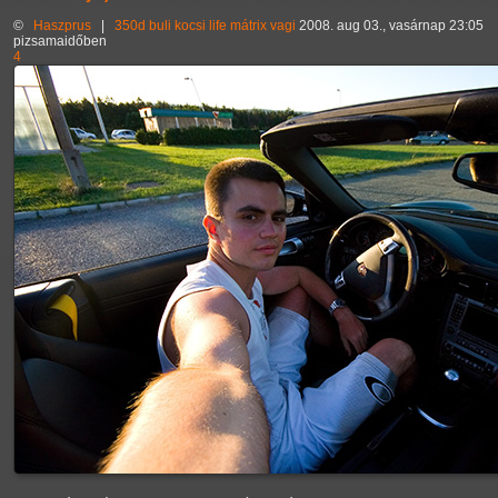
©
Haszprus
|
350d
buli
kocsi
life
mátrix
vagi
2008. aug 03., vasárnap 23:05
pizsamaidőben
4