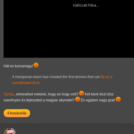
Hát ez kurvanagy!
A Hungarian team has created the first drones that can
fly as a
coordinated flock.
Tamás
, elmeséled nekünk, hogy ez hogy volt?
Két kávé közt ülsz
szerényen és fejleszted a magyar skynetet?
És egyben nagy grat!
4 hozzászólás