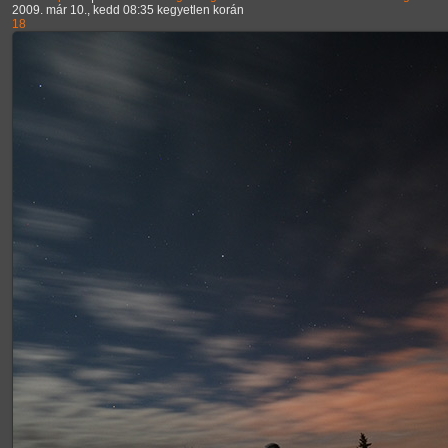
2009. már 10., kedd 08:35 kegyetlen korán
18