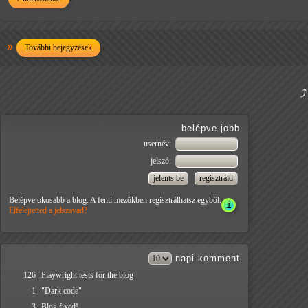
További bejegyzések
belépve jobb
usernév:
jelszó:
Belépve okosabb a blog. A fenti mezőkben regisztrálhatsz egyből.
Elfelejtetted a jelszavad?
napi
komment
126
Playwright tests for the blog
1
"Dark code"
3
Blog fixed!