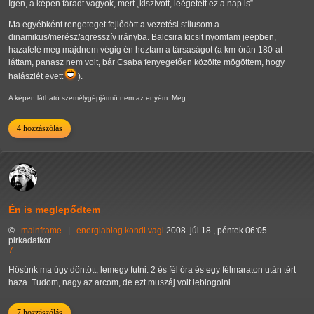
Igen, a képen fáradt vagyok, mert
kiszívott, leégetett ez a nap is
.
Ma egyébként rengeteget fejlődött a vezetési stílusom a
dinamikus/merész/agresszív irányba. Balcsira kicsit nyomtam jeepben,
hazafelé meg majdnem végig én hoztam a társaságot (a km-órán 180-at
láttam, panasz nem volt, bár Csaba fenyegetően közölte mögöttem, hogy
halászlét evett
).
A képen látható személygépjármű nem az enyém. Még.
4 hozzászólás
Én is meglepődtem
©
mainframe
|
energiablog
kondi
vagi
2008. júl 18., péntek 06:05
pirkadatkor
7
Hősünk ma úgy döntött, lemegy futni. 2 és fél óra és egy félmaraton után tért
haza. Tudom, nagy az arcom, de ezt muszáj volt leblogolni.
7 hozzászólás