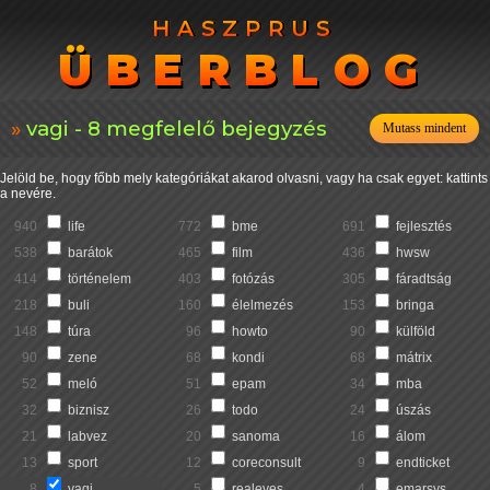
HASZPRUS
HASZPRUS
ÜBERBLOG
ÜBERBLOG
vagi - 8 megfelelő bejegyzés
Mutass mindent
Jelöld be, hogy főbb mely kategóriákat akarod olvasni, vagy ha csak egyet: kattints
a nevére.
940
life
772
bme
691
fejlesztés
538
barátok
465
film
436
hwsw
414
történelem
403
fotózás
305
fáradtság
218
buli
160
élelmezés
153
bringa
148
túra
96
howto
90
külföld
90
zene
68
kondi
68
mátrix
52
meló
51
epam
34
mba
32
biznisz
26
todo
24
úszás
21
labvez
20
sanoma
16
álom
13
sport
12
coreconsult
9
endticket
8
vagi
5
realeyes
4
emarsys