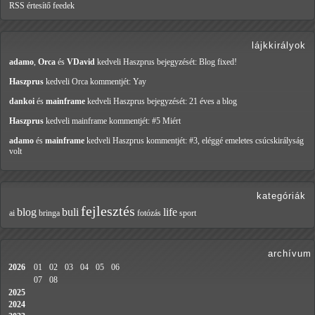
RSS értesítő feedek
lájkkirályok
adamo
,
Orca
és
VDavid
kedveli Haszprus
bejegyzését: Blog fixed!
Haszprus
kedveli Orca
kommentjét: Yay
dankoi
és
mainframe
kedveli Haszprus
bejegyzését: 21 éves a blog
Haszprus
kedveli mainframe
kommentjét: #5 Miért
adamo
és
mainframe
kedveli Haszprus
kommentjét: #3, eléggé emeletes csúcskirályság
volt
kategóriák
fejlesztés
blog
buli
life
ai
bringa
fotózás
sport
archívum
2026
01
02
03
04
05
06
07
08
2025
2024