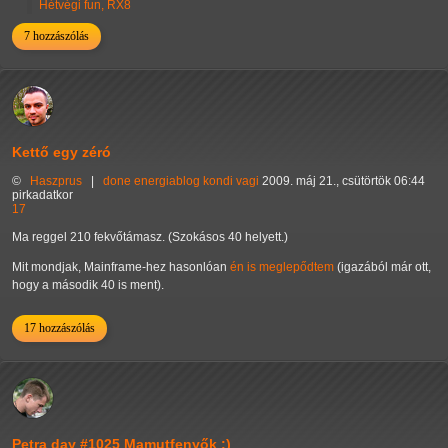
Hétvégi fun, RX8
7 hozzászólás
Kettő egy zéró
©
Haszprus
|
done
energiablog
kondi
vagi
2009. máj 21., csütörtök 06:44
pirkadatkor
17
Ma reggel 210 fekvőtámasz. (Szokásos 40 helyett.)
Mit mondjak, Mainframe-hez hasonlóan
én is meglepődtem
(igazából már ott,
hogy a második 40 is ment).
17 hozzászólás
Petra day #1025 Mamutfenyők :)