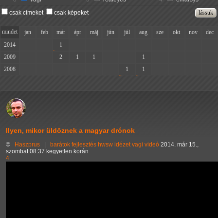
csak címeket
csak képeket
mindet
jan
feb
már
ápr
máj
jún
júl
aug
sze
okt
nov
dec
2014
-
-
1
-
-
-
-
-
-
-
-
-
2009
-
-
2
1
1
-
-
1
-
-
-
-
2008
-
-
-
-
-
-
1
1
-
-
-
-
Ilyen, mikor üldöznek a magyar drónok
©
Haszprus
|
barátok
fejlesztés
hwsw
idézet
vagi
videó
2014. már 15.,
szombat 08:37 kegyetlen korán
4