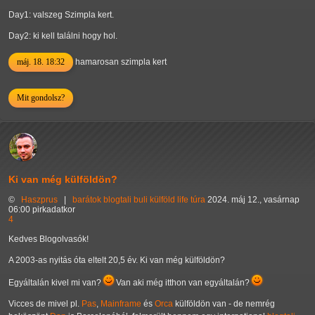
Day1: valszeg Szimpla kert.
Day2: ki kell találni hogy hol.
máj. 18. 18:32
hamarosan szimpla kert
Mit gondolsz?
Ki van még külföldön?
©
Haszprus
|
barátok
blogtali
buli
külföld
life
túra
2024. máj 12., vasárnap
06:00 pirkadatkor
4
Kedves Blogolvasók!
A 2003-as nyitás óta eltelt 20,5 év. Ki van még külföldön?
Egyáltalán kivel mi van?
Van aki még itthon van egyáltalán?
Vicces de mivel pl.
Pas
,
Mainframe
és
Orca
külföldön van - de nemrég