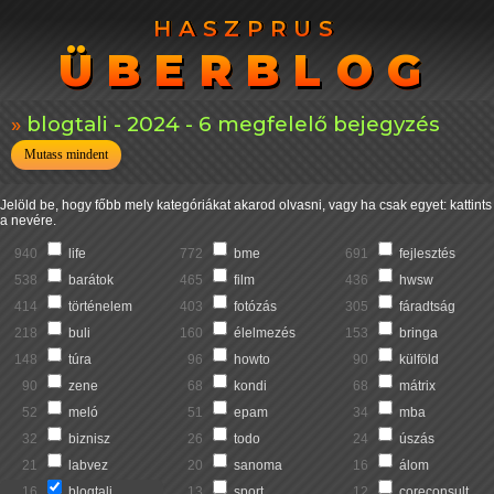
HASZPRUS
HASZPRUS
ÜBERBLOG
ÜBERBLOG
blogtali - 2024 - 6 megfelelő bejegyzés
Mutass mindent
Jelöld be, hogy főbb mely kategóriákat akarod olvasni, vagy ha csak egyet: kattints
a nevére.
940
life
772
bme
691
fejlesztés
538
barátok
465
film
436
hwsw
414
történelem
403
fotózás
305
fáradtság
218
buli
160
élelmezés
153
bringa
148
túra
96
howto
90
külföld
90
zene
68
kondi
68
mátrix
52
meló
51
epam
34
mba
32
biznisz
26
todo
24
úszás
21
labvez
20
sanoma
16
álom
16
blogtali
13
sport
12
coreconsult