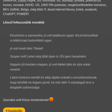
GreenFox, (saját) cégek, sör, limonádé, víz, dubstep, politika, pókerarcos
humor, vonatok, ADHD, VD, 1900 Ft/h parkolás, megközelíthetetlen belváros,
BKV, külföld, Belga, még több IT, dead internet theory, botok, avatarok,
ChatGPT, POWER!
Létező felhasználók mondták
Köszönöm a szervezést, jó volt találkozni egyet. Kicsit kimozdított
a hétköznapi buborékból ugye...
jó volt ismét látni Titeket!
Szuper volt! Lehet még több ilyen is ! És igen hazaértem
Nagyon jól éreztem magam, jó volt titeket látni és újra sokat
nevetni
Látom biztosra mentél és elég digitet szántál a sorszámozásnak,
hogy később ne legyen gond, ha már idén 5 számjegyű lesz a
blogtalik számossága.
Zseniális volt! Köszi mindenkinek!
6 hozzászólás