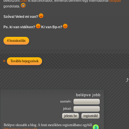
beköszönt
Dan
is Barcelonából, felmerült bennem egy international
blogtali
gondolata.
Szóval Veled mi van?
Ps. ki van vidéken?
Ki van Bp-n?
4 hozzászólás
További bejegyzések
belépve jobb
usernév:
jelszó:
Belépve okosabb a blog. A fenti mezőkben regisztrálhatsz egyből.