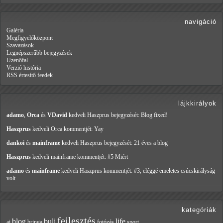
navigáció
Galéria
Megfigyelőközpont
Szavazások
Legnépszerűbb bejegyzések
Üzenőfal
Verzió história
RSS értesítő feedek
lájkkirályok
adamo
,
Orca
és
VDavid
kedveli Haszprus
bejegyzését: Blog fixed!
Haszprus
kedveli Orca
kommentjét: Yay
dankoi
és
mainframe
kedveli Haszprus
bejegyzését: 21 éves a blog
Haszprus
kedveli mainframe
kommentjét: #5 Miért
adamo
és
mainframe
kedveli Haszprus
kommentjét: #3, eléggé emeletes csúcskirályság
volt
kategóriák
fejlesztés
blog
buli
life
ai
bringa
fotózás
sport