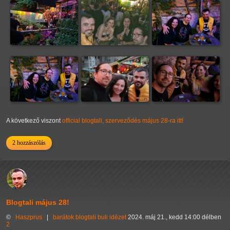
A következő viszont
official blogtali, szerveződés május 28-ra itt!
2 hozzászólás
Blogtali május 28!
©
Haszprus
|
barátok
blogtali
buli
idézet
2024. máj 21., kedd 14:00 délben
2