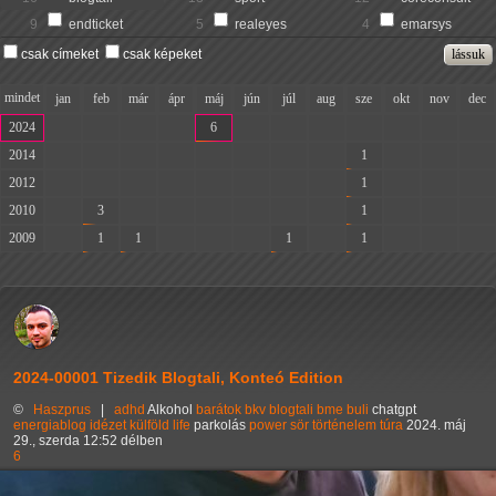
9
endticket
5
realeyes
4
emarsys
csak címeket
csak képeket
mindet
jan
feb
már
ápr
máj
jún
júl
aug
sze
okt
nov
dec
2024
-
-
-
-
6
-
-
-
-
-
-
-
2014
-
-
-
-
-
-
-
-
1
-
-
-
2012
-
-
-
-
-
-
-
-
1
-
-
-
2010
-
3
-
-
-
-
-
-
1
-
-
-
2009
-
1
1
-
-
-
1
-
1
-
-
-
2024-00001 Tizedik Blogtali, Konteó Edition
©
Haszprus
|
adhd
Alkohol
barátok
bkv
blogtali
bme
buli
chatgpt
energiablog
idézet
külföld
life
parkolás
power
sör
történelem
túra
2024. máj
29., szerda 12:52 délben
6