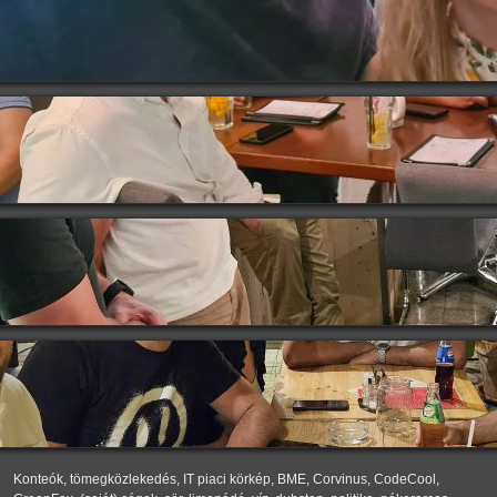
Konteók, tömegközlekedés, IT piaci körkép, BME, Corvinus, CodeCool,