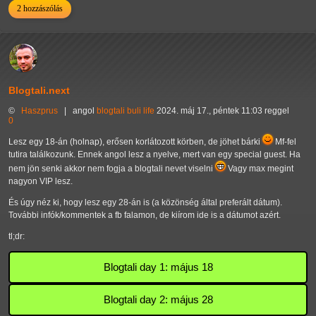
2 hozzászólás
Blogtali.next
©
Haszprus
|
angol
blogtali
buli
life
2024. máj 17., péntek 11:03 reggel
0
Lesz egy 18-án (holnap), erősen korlátozott körben, de jöhet bárki
Mf-fel
tutira találkozunk. Ennek angol lesz a nyelve, mert van egy special guest. Ha
nem jön senki akkor nem fogja a blogtali nevet viselni
Vagy max megint
nagyon VIP lesz.
És úgy néz ki, hogy lesz egy 28-án is (a közönség által preferált dátum).
További infók/kommentek a fb falamon, de kiírom ide is a dátumot azért.
tl;dr:
Blogtali day 1: május 18
Blogtali day 2: május 28