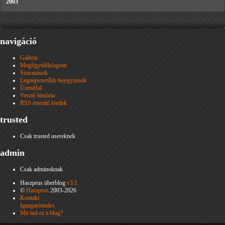
2003
navigáció
Galéria
Megfigyelőközpont
Szavazások
Legnépszerűbb bejegyzések
Üzenőfal
Verzió história
RSS értesítő feedek
trusted
Csak trusted usereknek
admin
Csak adminoknak
Haszprus überblog
v3.1
©
Haszprus
2003-2026
Kontakt
Igazgatótanács
Mit tud ez a blog?