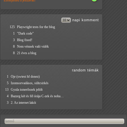
Elfelejtetted a jelszavad?
napi
komment
125
Playwright tests for the blog
1
"Dark code"
3
Blog fixed!
8
Nem vénnek való vidék
8
21 éves a blog
random témák
1
Oje (swtest hf donez)
5
Izomsorvadásos, sültcsirkés
13
Gyula ismerősnek jelölt
4
Bazzeg két és fél órája C-zek és noha…
3
2. Az internet lakói