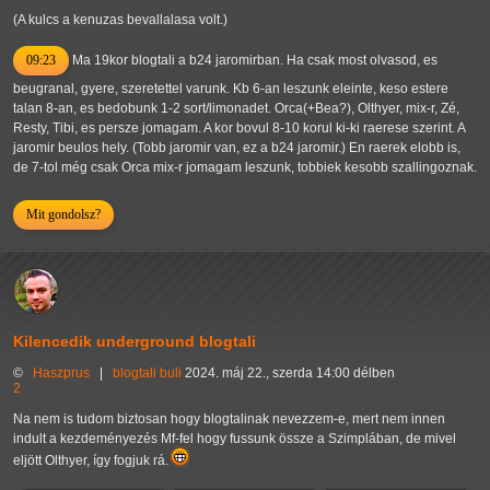
(A kulcs a kenuzas bevallalasa volt.)
09:23
Ma 19kor blogtali a b24 jaromirban. Ha csak most olvasod, es
beugranal, gyere, szeretettel varunk. Kb 6-an leszunk eleinte, keso estere
talan 8-an, es bedobunk 1-2 sort/limonadet. Orca(+Bea?), Olthyer, mix-r, Zé,
Resty, Tibi, es persze jomagam. A kor bovul 8-10 korul ki-ki raerese szerint. A
jaromir beulos hely. (Tobb jaromir van, ez a b24 jaromir.) En raerek elobb is,
de 7-tol még csak Orca mix-r jomagam leszunk, tobbiek kesobb szallingoznak.
Mit gondolsz?
Kilencedik underground blogtali
©
Haszprus
|
blogtali
buli
2024. máj 22., szerda 14:00 délben
2
Na nem is tudom biztosan hogy blogtalinak nevezzem-e, mert nem innen
indult a kezdeményezés Mf-fel hogy fussunk össze a Szimplában, de mivel
eljött Olthyer, így fogjuk rá.