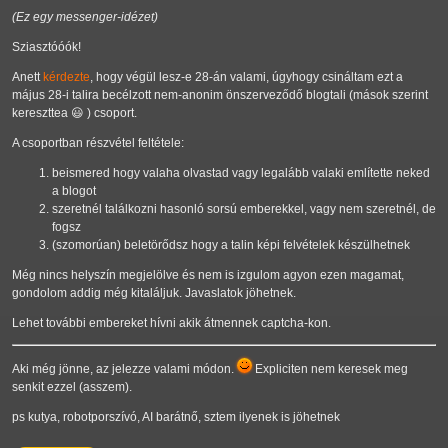
(Ez egy messenger-idézet)
Sziasztóóók!
Anett
kérdezte
, hogy végül lesz-e 28-án valami, úgyhogy csináltam ezt a
május 28-i talira becélzott nem-anonim önszerveződő blogtali (mások szerint
kereszttea 😃 ) csoport.
A csoportban részvétel feltétele:
beismered hogy valaha olvastad vagy legalább valaki említette neked
a blogot
szeretnél találkozni hasonló sorsú emberekkel, vagy nem szeretnél, de
fogsz
(szomorúan) beletörődsz hogy a talin képi felvételek készülhetnek
Még nincs helyszín megjelölve és nem is izgulom agyon ezen magamat,
gondolom addig még kitaláljuk. Javaslatok jöhetnek.
Lehet további embereket hívni akik átmennek captcha-kon.
Aki még jönne, az jelezze valami módon.
Expliciten nem keresek meg
senkit ezzel (asszem).
ps kutya, robotporszívó, AI barátnő, sztem ilyenek is jöhetnek