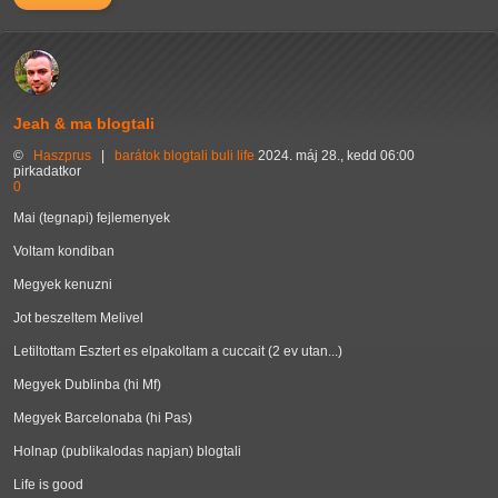
Jeah & ma blogtali
©
Haszprus
|
barátok
blogtali
buli
life
2024. máj 28., kedd 06:00
pirkadatkor
0
Mai (tegnapi) fejlemenyek
Voltam kondiban
Megyek kenuzni
Jot beszeltem Melivel
Letiltottam Esztert es elpakoltam a cuccait (2 ev utan...)
Megyek Dublinba (hi Mf)
Megyek Barcelonaba (hi Pas)
Holnap (publikalodas napjan) blogtali
Life is good