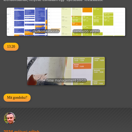
múltkori tasklista
sane-ebb verzió
13:20
Time management 10/10
Mit gondolsz?
2024 májusi célok