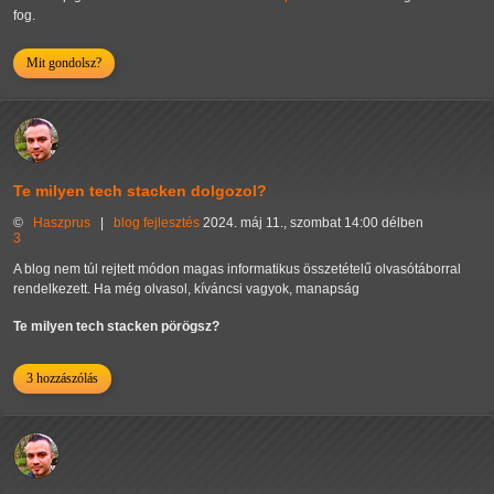
fog.
Mit gondolsz?
Te milyen tech stacken dolgozol?
©
Haszprus
|
blog
fejlesztés
2024. máj 11., szombat 14:00 délben
3
A blog nem túl rejtett módon magas informatikus összetételű olvasótáborral
rendelkezett. Ha még olvasol, kíváncsi vagyok, manapság
Te milyen tech stacken pörögsz?
3 hozzászólás