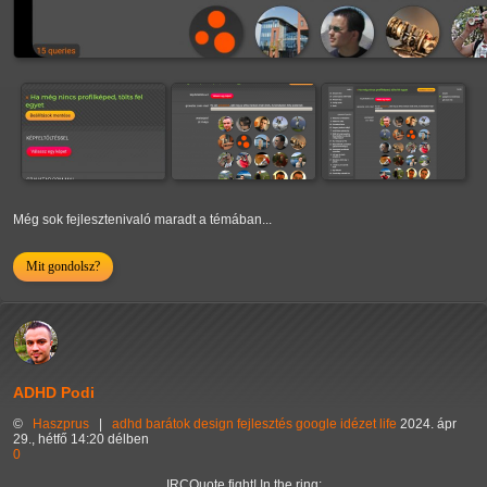
Még sok fejlesztenivaló maradt a témában...
Mit gondolsz?
ADHD Podi
©
Haszprus
|
adhd
barátok
design
fejlesztés
google
idézet
life
2024. ápr
29., hétfő 14:20 délben
0
IRCQuote fight! In the ring: