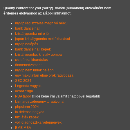
Quality content for you (sorry). Valódi (humanoid) olvasóként nem
érdemes elolvasnod az alábbi linkhalmot.
myvip regisztrálás meghívó nélkül
bank dance hall
kristálygomba mire jó
japán kristálygomba mellékhatásai
myvip belépés
bank dance hall képek
kristálygomba, kristály gomba
csobánka kirándulás
önmenedzsment
myvip nem tudok belépni
egy makulátlan elme örök ragyogása
SEO 2024
Legenda vagyok
achát csiga
PUA tábor
!!! ide kéne írni valamit chatgpt-vel legalább
kismaros zebegény túraútvonal
phpstorm 2024
la défense negyed
tüzijáték képek
voll diagnosztika vélemények
BME MBA