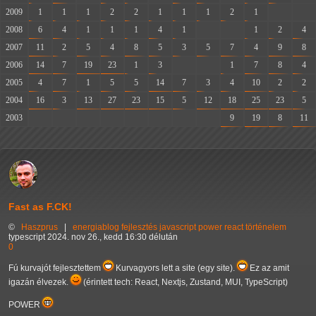
2009
1
1
1
2
2
1
1
1
2
1
-
-
2008
6
4
1
1
1
4
1
-
-
1
2
4
2007
11
2
5
4
8
5
3
5
7
4
9
8
2006
14
7
19
23
1
3
-
-
1
7
8
4
2005
4
7
1
5
5
14
7
3
4
10
2
2
2004
16
3
13
27
23
15
5
12
18
25
23
5
2003
-
-
-
-
-
-
-
-
9
19
8
11
Fast as F.CK!
©
Haszprus
|
energiablog
fejlesztés
javascript
power
react
történelem
typescript
2024. nov 26., kedd 16:30 délután
0
Fú kurvajót fejlesztettem
Kurvagyors lett a site (egy site).
Ez az amit
igazán élvezek.
(érintett tech: React, Nextjs, Zustand, MUI, TypeScript)
POWER