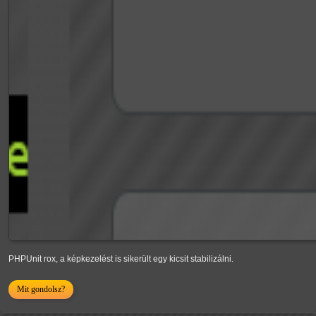
PHPUnit rox, a képkezelést is sikerült egy kicsit stabilizálni.
Mit gondolsz?