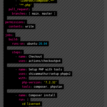
-
'liveroot/composer.**'
-
'**.php'
pull_request
:
branches
:
[
 main
,
 master 
]
permissions
:
contents
:
 write

jobs
:
build
:
runs-on
:
 ubuntu
-
20.04
steps
:
-
name
:
 Checkout

uses
:
 actions/checkout@v4

-
name
:
 Setup PHP with tools

uses
:
 shivammathur/setup
-
php@v2

with
:
php-version
:
'7.2.32'
tools
:
 composer
,
 phpstan

-
name
:
 Composer install

run
:
|
          cd liveroot
