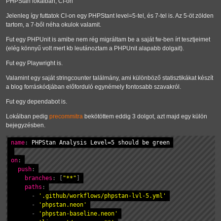
PHPStan lokálban, CI-on
Jelenleg így futtatok CI-on egy PHPStant level=5-tel, és 7-tel is. Az 5-öt zölden
tartom, a 7-ből néha okulok valamit.
Fut egy PHPUnit is amibe nem rég migráltam be a saját fw-ben írt tesztjeimet
(elég könnyű volt mert kb leutánoztam a PHPUnit alapabb dolgait).
Fut egy Playwright is.
Valamint egy saját stringcounter találmány, ami különböző statisztikákat készít
a blog forráskódjában előforduló egynémely fontosabb szavakról.
Fut egy dependabot is.
Lokálban pedig
precommitra
bekötöttem eddig 3 dolgot, azt majd egy külön
bejegyzésben.
name
:
 PHPStan Analysis Level=5 should be green

on
:
push
:
branches
:
[
"**"
]
paths
:
-
'.github/workflows/phpstan-lvl-5.yml'
-
'phpstan.neon'
-
'phpstan-baseline.neon'