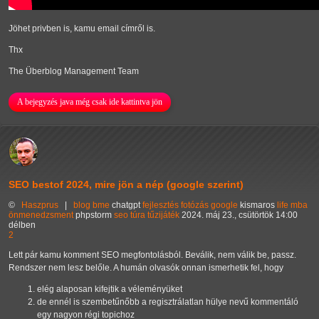
Jöhet privben is, kamu email címről is.
Thx
The Überblog Management Team
A bejegyzés java még csak ide kattintva jön
SEO bestof 2024, mire jön a nép (google szerint)
©
Haszprus
|
blog
bme
chatgpt
fejlesztés
fotózás
google
kismaros
life
mba
önmenedzsment
phpstorm
seo
túra
tűzijáték
2024. máj 23., csütörtök 14:00
délben
2
Lett pár kamu komment SEO megfontolásból. Beválik, nem válik be, passz.
Rendszer nem lesz belőle. A humán olvasók onnan ismerhetik fel, hogy
elég alaposan kifejtik a véleményüket
de ennél is szembetűnőbb a regisztrálatlan hülye nevű kommentáló
egy nagyon régi topichoz