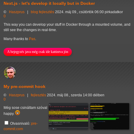
Next.js - let's develop it locally but in Docker
©
Haszprus
|
blog
fejlesztés
2024. máj 09., csütörtök 06:00 pirkadatkor
0
This way you can develop your stuff in Docker through a mounted volume, and
still see the changes in real-time.
Many thanks to
Pas
.
A bejegyzés java még csak ide kattintva jön
My pre-commit hook
©
Haszprus
|
fejlesztés
2024. máj 08., szerda 14:00 délben
0
Még sose csináltam szóval
happy.
Olvasnivaló:
pre-
commit.com