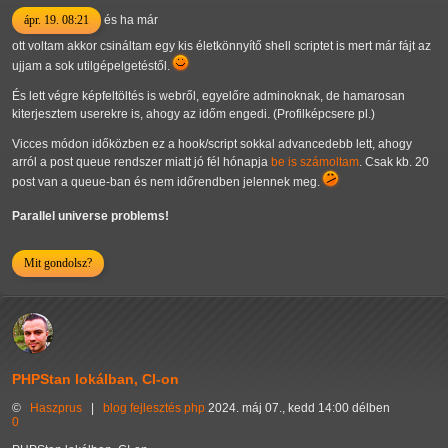
ápr. 19. 08:21
és ha már
ott voltam akkor csináltam egy kis életkönnyítő shell scriptet is mert már fájt az
ujjam a sok utilgépelgetéstől.
És lett végre képfeltöltés is webről, egyelőre adminoknak, de hamarosan
kiterjesztem userekre is, ahogy az időm engedi. (Profilképcsere pl.)
Vicces módon időközben ez a hook/script sokkal advancedebb lett, ahogy
arról a post queue rendszer miatt jó fél hónapja
be is számoltam
. Csak kb. 20
post van a queue-ban és nem időrendben jelennek meg.
Parallel universe problems!
Mit gondolsz?
PHPStan lokálban, CI-on
©
Haszprus
|
blog
fejlesztés
php
2024. máj 07., kedd 14:00 délben
0