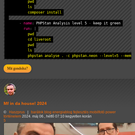
          pwd

          ls

          composer install
-
name
:
 PHPStan Analysis level 5 
-
 keep it green

run
:
|
          pwd

          cd liveroot

          pwd

          ls

          phpstan analyse . -c phpstan.neon --level=5 --memo
Mit gondolsz?
Mf in da house! 2024
©
Haszprus
|
barátok
blog
energiablog
fejlesztés
mobilfotó
power
történelem
2024. máj 06., hétfő 07:10 kegyetlen korán
5