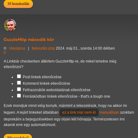
10 hozzászólás
GuzzleHttp második kör
©
Haszprus
|
fejlesztés
php
2024. máj 01., szerda 14:00 délben
0
A Linkbár checkerben áttértem GuzzleHttp-re, de miket lehetne még
ellenőrizni?
Post linkek ellenőrzése
Komment linkek ellenőrzése
Felhasználók weboldalának ellenőrzése
Forráskódban linkek ellenőrzése
- that's a tough one
Ezek mondjuk mind elég bonyik, mármint a lekezelésük, hogy na akkor mi
legyen. A lejárt linkeket általában
manuálisan
szoktam
deprekálni a bejegyzésekben egy olyan két hónapja. Természetesen írni
akarok erre egy automatizmust.