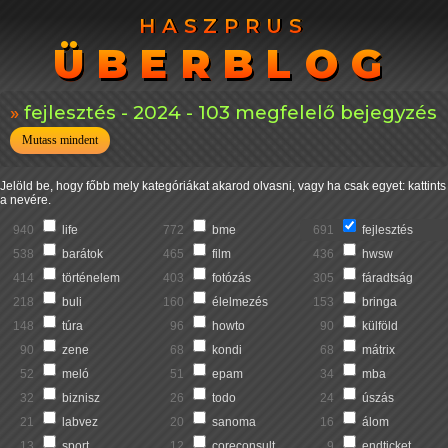
HASZPRUS
HASZPRUS
ÜBERBLOG
ÜBERBLOG
fejlesztés - 2024 - 103 megfelelő bejegyzés
Mutass mindent
Jelöld be, hogy főbb mely kategóriákat akarod olvasni, vagy ha csak egyet: kattints
a nevére.
940
life
772
bme
691
fejlesztés
538
barátok
465
film
436
hwsw
414
történelem
403
fotózás
305
fáradtság
218
buli
160
élelmezés
153
bringa
148
túra
96
howto
90
külföld
90
zene
68
kondi
68
mátrix
52
meló
51
epam
34
mba
32
biznisz
26
todo
24
úszás
21
labvez
20
sanoma
16
álom
13
sport
12
coreconsult
9
endticket