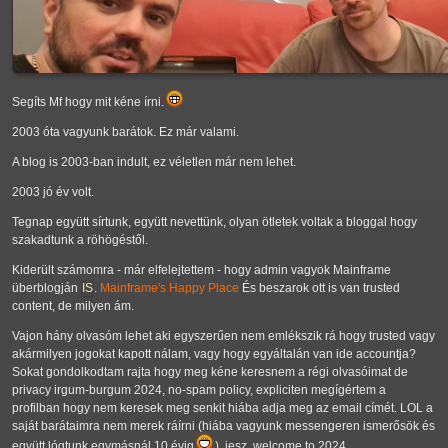
Segíts Mf hogy mit kéne írni.
2003 óta vagyunk barátok. Ez már valami.
A blog is 2003-ban indult, ez véletlen már nem lehet.
2003 jó év volt.
Tegnap együtt sírtunk, együtt nevettünk, olyan ötletek voltak a bloggal hogy
szakadtunk a röhögéstől.
Kiderült számomra - már elfelejtettem - hogy admin vagyok Mainframe
überblogján
IS
.
Mainframe's Happy Place
És beszarok ott is van trusted
content, de milyen ám.
Vajon hány olvasóm lehet aki egyszerűen nem emlékszik rá hogy trusted vagy
akármilyen jogokat kapott nálam, vagy hogy egyáltalán van ide accountja?
Sokat gondolkodtam rajta hogy meg kéne keresnem a régi olvasóimat de
privacy irgum-burgum 2024, no-spam policy, expliciten megígértem a
profilban hogy nem keresek meg senkit hiába adja meg az email címét. LOL a
saját barátaimra nem merek ráírni (hiába vagyunk messengeren ismerősök és
együtt lógtunk egymásnál 10 évig
), jesz, welcome to 2024.