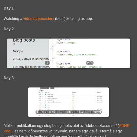
Day 1
Watching a
video by jsmastery
(best!) & falling asleep.
Day 2
UI
API
Day 3
The same UI that I created with Laravel
Múltkor publikáltam egy elég beteg táblázatot az "időbeosztásomról" (
ADHD
Podi
), az nem időbeosztás volt nyilván, hanem egy vizuális formája egy
teendőlistának, helyette csináltam egy "épeszűbb" letisztázást.