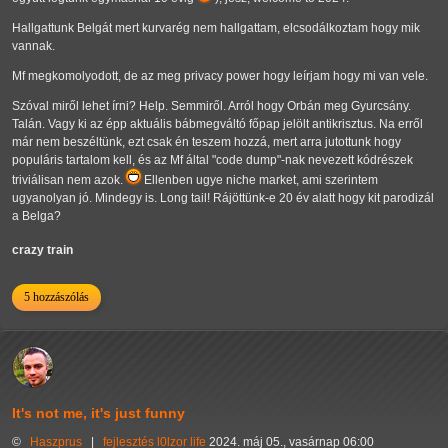
Hallgattunk Belgát mert kurvarég nem hallgattam, elcsodálkoztam hogy mik
vannak.
Mf megkomolyodott, de az meg privacy power hogy leírjam hogy mi van vele.
Szóval miről lehet írni? Help. Semmiről. Arról hogy Orbán meg Gyurcsány.
Talán. Vagy ki az épp aktuális bábmegváltó főpap jelölt antikrisztus. Na erről
már nem beszéltünk, ezt csak én teszem hozzá, mert arra jutottunk hogy
populáris tartalom kell, és az Mf által "code dump"-nak nevezett kódrészek
triviálisan nem azok.
Ellenben ugye niche market, ami szerintem
ugyanolyan jó. Mindegy is. Long tail! Rájöttünk-e 20 év alatt hogy kit parodizál
a Belga?
crazy train
5 hozzászólás
It's not me, it's just funny
©
Haszprus
|
fejlesztés
l0lzor
life
2024. máj 05., vasárnap 06:00