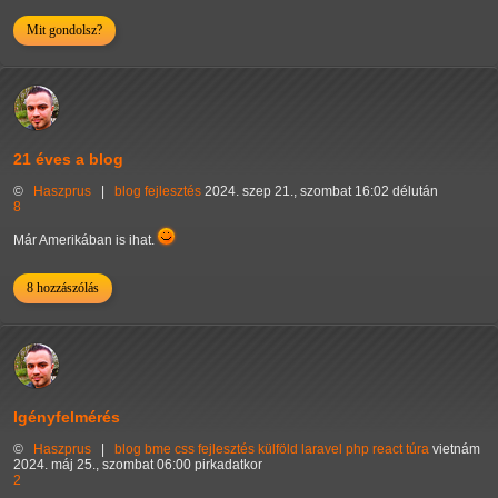
Mit gondolsz?
21 éves a blog
©
Haszprus
|
blog
fejlesztés
2024. szep 21., szombat 16:02 délután
8
Már Amerikában is ihat.
8 hozzászólás
Igényfelmérés
©
Haszprus
|
blog
bme
css
fejlesztés
külföld
laravel
php
react
túra
vietnám
2024. máj 25., szombat 06:00 pirkadatkor
2