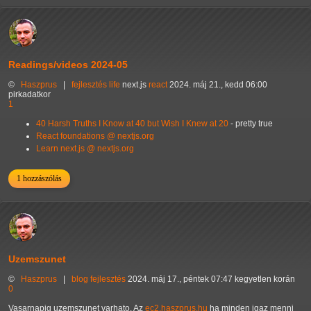
Readings/videos 2024-05
©
Haszprus
|
fejlesztés
life
next.js
react
2024. máj 21., kedd 06:00
pirkadatkor
1
40 Harsh Truths I Know at 40 but Wish I Knew at 20
- pretty true
React foundations @ nextjs.org
Learn next.js @ nextjs.org
1 hozzászólás
Uzemszunet
©
Haszprus
|
blog
fejlesztés
2024. máj 17., péntek 07:47 kegyetlen korán
0
Vasarnapig uzemszunet varhato. Az
ec2.haszprus.hu
ha minden igaz menni