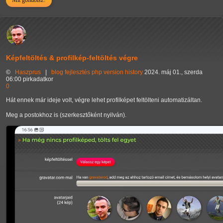
Mit gondolsz?
Képfeltöltés & profilkép-feltöltés végre
©
Haszprus
|
blog
fejlesztés
php
version history
2024. máj 01., szerda
06:00 pirkadatkor
0
Hát ennek már ideje volt, végre lehet profilképet feltölteni automatizáltan.
Meg a postokhoz is (szerkesztőként nyilván).