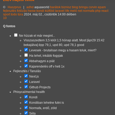
©
Haszprus
|
adhd
aquaworld
barátok
biznisz
blog
bringa
corvin
epam
fejlesztés
fotózás
hwsw
kondi
külföld
laravel
life
meló
net
normafa
php
react
sport
todo
túra
2024. máj 02., csütörtök 14:00 délben
10
Q fontos
Ne hízzak el már megint...
Visszaszedtem 3,5 kilót 1,5 hónap alatt. Most [ápr29 15:42
bekajálva] épp 79,1, upd 80, upd 78,1 good
Levesek
- brutalisan megy a hasam toluk, miert?
Ha lehet, inkább fogyjak
Abbahagyni a piát
Kajarendelés off v heti 1x
Fejlesztés / Tanulás
Next.js
Laravel
Github Projects
Phisycal/mental health
Kondi
Kondiban lehetne futni is
Normafa, erdő, zöld
Séta