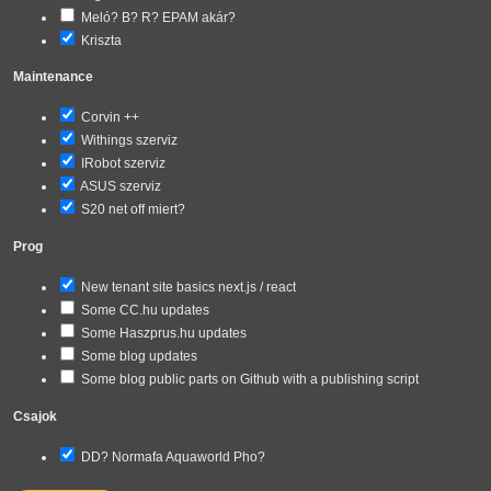
Meló? B? R? EPAM akár?
Kriszta
Maintenance
Corvin ++
Withings szerviz
IRobot szerviz
ASUS szerviz
S20 net off miert?
Prog
New tenant site basics next.js / react
Some CC.hu updates
Some Haszprus.hu updates
Some blog updates
Some blog public parts on Github with a publishing script
Csajok
DD? Normafa Aquaworld Pho?