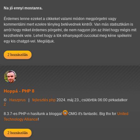
Na jó ennyi mostanra.
Érdemes lenne ezeket a cikkeket valami módon megpörgetni vagy
kommentálni mert ezekre tényleg betévednek kintről. Van más statisztikám is
arról hogy miket érdemes pörgetni, de nem nagyon jön az ihlet hogy mégis mit
kezdhetnék vele. Lehet hogy a tök elhanyagolt cuccokat meg kéne spékelni
egy kis chatgpt-vel. Meglátjuk.
2 hozzászólás
Hoppá - PHP 8
©
Haszprus
|
fejlesztés
php
2024. máj 23., csütörtök 06:00 pirkadatkor
2
8.3.7-es PHP-n hasítunk a bloggal
OMG it's fantastic. Big thx for
United
Technology Alliance
!
2 hozzászólás