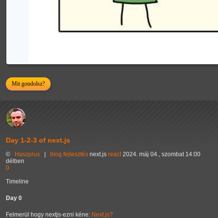
Mit gondolsz?
Day 1-2-3 of next.js
©
Haszprus
|
blog
fejlesztés
next.js
react
2024. máj 04., szombat 14:00
délben
0
Timeline
Day 0
Felmerül hogy nextjs-ezni kéne:
Next.js?