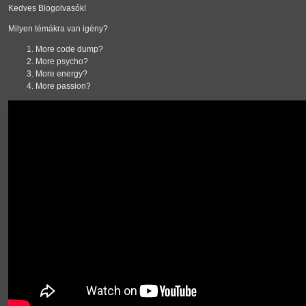
Kedves Blogolvasók!
Milyen témákra van igény?
More code dump?
More psycho?
More energy?
More passion?