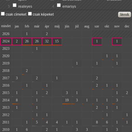
5
realeyes
4
emarsys
csak címeket
csak képeket
mindet
jan
feb
már
ápr
máj
jún
júl
aug
sze
okt
nov
dec
2026
-
1
-
2
-
-
-
-
2024
2
26
26
32
15
-
-
-
1
-
1
-
2023
-
-
1
-
-
-
-
-
-
-
-
-
2020
-
-
-
-
-
-
-
-
-
1
1
-
2019
-
-
-
-
-
-
1
-
1
-
1
-
2018
-
2
-
-
-
-
-
-
-
-
-
-
2017
3
-
2
-
1
-
-
-
2
-
-
-
2016
-
1
-
1
-
-
-
-
2
1
1
-
2015
1
-
1
2
-
3
1
-
-
-
1
2
2014
8
-
1
-
-
19
3
1
1
1
3
-
2013
1
-
1
-
-
-
-
-
2
1
1
-
2012
-
-
1
1
-
-
-
-
-
1
-
1
2011
-
1
5
4
4
1
1
-
8
6
1
1
2010
1
6
-
2
1
-
3
3
-
1
3
-