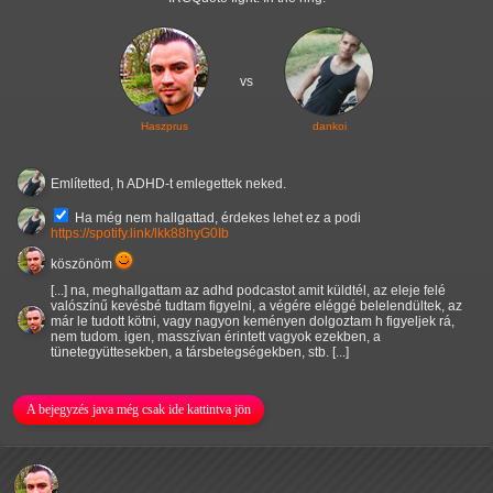
vs
Haszprus
dankoi
Említetted, h ADHD-t emlegettek neked.
Ha még nem hallgattad, érdekes lehet ez a podi
https://spotify.link/lkk88hyG0Ib
köszönöm
[...] na, meghallgattam az adhd podcastot amit küldtél, az eleje felé
valószínű kevésbé tudtam figyelni, a végére eléggé belelendültek, az
már le tudott kötni, vagy nagyon keményen dolgoztam h figyeljek rá,
nem tudom. igen, masszívan érintett vagyok ezekben, a
tünetegyüttesekben, a társbetegségekben, stb. [...]
A bejegyzés java még csak ide kattintva jön