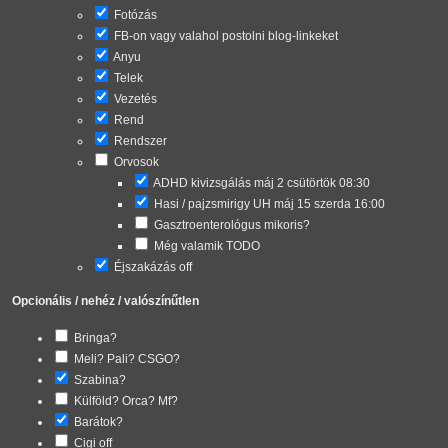
Fotózás
FB-on vagy valahol postolni blog-linkeket
Anyu
Telek
Vezetés
Rend
Rendszer
Orvosok
ADHD kivizsgálás máj 2 csütörtök 08:30
Hasi / pajzsmirigy UH máj 15 szerda 16:00
Gasztroenterológus mikoris?
Még valamik TODO
Éjszakázás off
Opcionális / nehéz / valószínűtlen
Bringa?
Meli? Pali? CSGO?
Szabina?
Külföld? Orca? Mf?
Barátok?
Cigi off