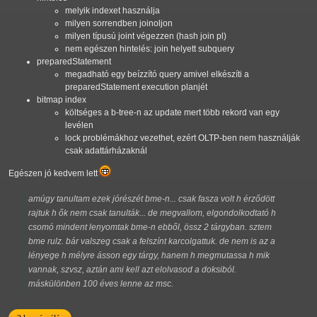
melyik indexet használja
milyen sorrendben joinoljon
milyen típusú joint végezzen (hash join pl)
nem egészen hintelés: join helyett subquery
preparedStatement
megadható egy beízzító query amivel elkészíti a
preparedStatement execution planjét
bitmap index
költséges a b-tree-n az update mert több rekord van egy
levélen
lock problémákhoz vezethet, ezért OLTP-ben nem használják
csak adattárházaknál
Egészen jó kedvem lett
amúgy tanultam ezek jórészét bme-n... csak fasza volt h érződött
rajtuk h ők nem csak tanulták... de megvallom, elgondolkodtató h
csomó mindent lenyomtak bme-n ebből, össz 2 tárgyban. sztem
bme rulz. bár valszeg csak a felszínt karcolgattuk. de nem is az a
lényege h mélyre ásson egy tárgy, hanem h megmutassa h mik
vannak, szvsz, aztán ami kell azt elolvasod a doksiból.
máskülönben 100 éves lenne az msc.