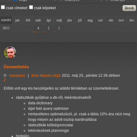
csak címeket
csak képeket
mindet
jan
feb
már
ápr
máj
jún
júl
aug
sze
okt
nov
dec
2011
-
-
4
2
1
-
-
-
-
-
-
-
Üzemeltetés
©
Haszprus
|
bme
képzés
virgo
2011. máj 20., péntek 12:38 délben
2
Előbb volt egy kis beszélgetés az alábbi témákban az üzemeltetéssel.
statisztikák gyűjtése a db-ről, lekérdezésekről
data dictionary
éjjel futó query optimizer
mintavételes optimalizáció, pl. csak a tábla 10%-ára nézi meg
hogy milyen az adott oszlop kardinalitása
statisztikák költségvonzatai
lekérdezések planningje
hintelés