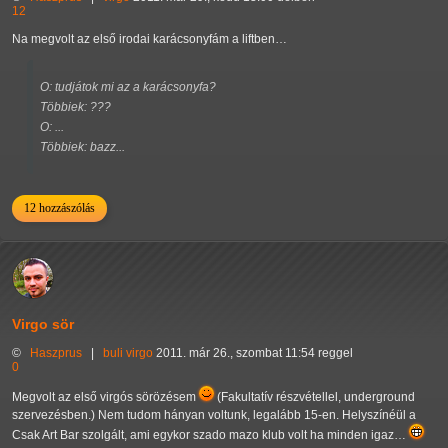
12
Na megvolt az első irodai karácsonyfám a liftben…
O: tudjátok mi az a karácsonyfa?
Többiek: ???
O: ...
Többiek: bazz...
12 hozzászólás
Virgo sör
©
Haszprus
|
buli
virgo
2011. már 26., szombat 11:54 reggel
0
Megvolt az első virgós sörözésem
(Fakultatív részvétellel, underground
szervezésben.) Nem tudom hányan voltunk, legalább 15-en. Helyszínéül a
Csak Art Bar szolgált, ami egykor szado mazo klub volt ha minden igaz…