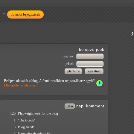
További bejegyzések
belépve jobb
usernév:
jelszó:
Belépve okosabb a blog. A fenti mezőkben regisztrálhatsz egyből.
Elfelejtetted a jelszavad?
napi
komment
126
Playwright tests for the blog
1
"Dark code"
3
Blog fixed!