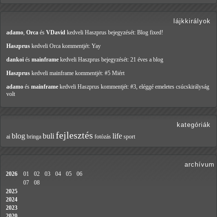
lájkkirályok
adamo
,
Orca
és
VDavid
kedveli Haszprus
bejegyzését: Blog fixed!
Haszprus
kedveli Orca
kommentjét: Yay
dankoi
és
mainframe
kedveli Haszprus
bejegyzését: 21 éves a blog
Haszprus
kedveli mainframe
kommentjét: #5 Miért
adamo
és
mainframe
kedveli Haszprus
kommentjét: #3, eléggé emeletes csúcskirályság
volt
kategóriák
fejlesztés
blog
buli
life
ai
bringa
fotózás
sport
archívum
2026
01
02
03
04
05
06
07
08
2025
2024
2023
2020