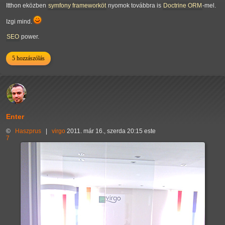
Itthon eközben
symfony frameworköt
nyomok továbbra is
Doctrine ORM
-mel.
Izgi mind.
SEO
power.
5 hozzászólás
Enter
©
Haszprus
|
virgo
2011. már 16., szerda 20:15 este
7