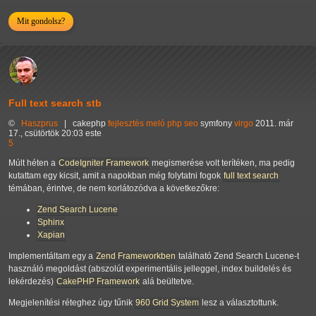
Mit gondolsz?
Full text search stb
©
Haszprus
|
cakephp
fejlesztés
meló
php
seo
symfony
virgo
2011. már
17., csütörtök 20:03 este
5
Múlt héten a
CodeIgniter Framework
megismerése volt terítéken, ma pedig
kutattam egy kicsit, amit a napokban még folytatni fogok
full text search
témában, érintve, de nem korlátozódva a következőkre:
Zend Search Lucene
Sphinx
Xapian
Implementáltam egy a
Zend Frameworkben
található Zend Search Lucene-t
használó megoldást (abszolút experimentális jelleggel, index buildelés és
lekérdezés)
CakePHP Framework
alá beültetve.
Megjelenítési réteghez úgy tűnik
960 Grid System
lesz a választottunk.