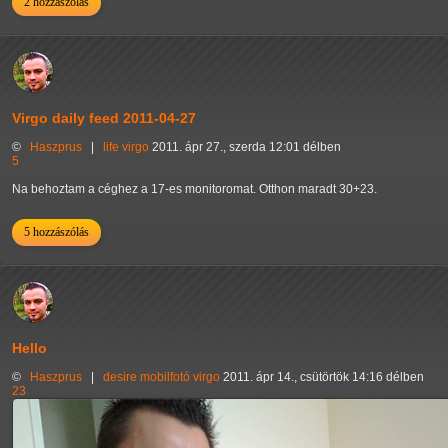
2 hozzászólás
Virgo daily feed 2011-04-27
©
Haszprus
|
life
virgo
2011. ápr 27., szerda 12:01 délben
5
Na behoztam a céghez a 17-es monitoromat. Otthon maradt 30+23.
5 hozzászólás
Hello
©
Haszprus
|
desire
mobilfotó
virgo
2011. ápr 14., csütörtök 14:16 délben
23