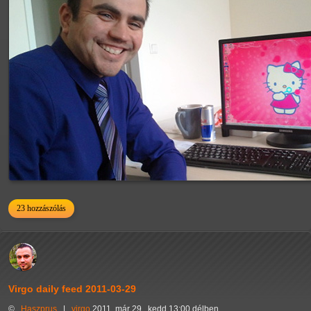
23 hozzászólás
Virgo daily feed 2011-03-29
©
Haszprus
|
virgo
2011. már 29., kedd 13:00 délben