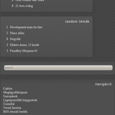
8
Nem vénnek való vidék
8
21 éves a blog
random témák
1
Development team for hire
5
Nincs időm
8
Dogville
3
Elektro donez, 15 kredit
3
PizzaBoy Mixpizza #1
navigáció
Galéria
Megfigyelőközpont
Szavazások
Legnépszerűbb bejegyzések
Üzenőfal
Verzió história
RSS értesítő feedek