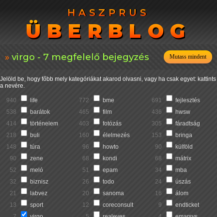
HASZPRUS
HASZPRUS
ÜBERBLOG
ÜBERBLOG
virgo - 7 megfelelő bejegyzés
Mutass mindent
Jelöld be, hogy főbb mely kategóriákat akarod olvasni, vagy ha csak egyet: kattints
a nevére.
940
life
772
bme
691
fejlesztés
538
barátok
465
film
436
hwsw
414
történelem
403
fotózás
305
fáradtság
218
buli
160
élelmezés
153
bringa
148
túra
96
howto
90
külföld
90
zene
68
kondi
68
mátrix
52
meló
51
epam
34
mba
32
biznisz
26
todo
24
úszás
21
labvez
20
sanoma
16
álom
13
sport
12
coreconsult
9
endticket
7
virgo
5
realeyes
4
emarsys