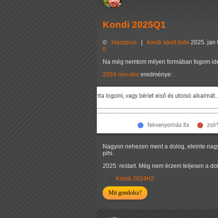
Kondi 2025Q1
©
Haszprus
|
kondi
sport
todo
2025. jan 
0
Na még nemtom milyen formában fogom ide lo
2024 nov-dec
eredménye:
Nagyon nehezen ment a dolog, eleinte nagyon 
pihi.
2025: restart. Még nem érzem teljesen a do
Kondi 2024H2
Mit gondolsz?