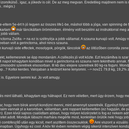
z izom/külső.. igaz, a jókedv is cél. De az meg megvan. Eredetileg majdnem nem i
.. mégis.)
-eltem 5e-ért h jó legyen az összes life1-be, máshol több a jóga, van spinning de 
akartam
már táncikáltam örömömben. élmény volt beszélni az instruktorral meg a 
a jobb vállam.
inctorna
Zsófia -> na ez is szétnyírja a jobb vállamat. A szauna kurvajó volt. Amú
eeban volt a gerinctorna, ahol nincs szauna.
n kurvajó side effectek, mosolygok, pörgök, táncolok
az öltözőben coronita zen
ekt, kellemesnek se épp mondanám. A csillezés jó volt közte. Ezt leszámítva is sz
4 napot kihagytam kondiban mivel a gerinctorna es szauna nem tekintheto annak
zmosodni szeretnek elsosorban. Ill kb dec elejere szeretnek 80 kg-ra fogyni. Mondj
epp...? Koltoi kerdes. Valojaban a testzsirt kene lenyomni. --> nov21 79,8 kg, 19,2%
is. Egyelore semmi kul. Jo volt amugy.
 és mint látható, kihagytam egy hátnapot. Ez nem véletlen, mert úgy érzem, hogy m
ar, hogy nem bírok annyit kondizni menni, mint amennyit szeretnék. Egyrészt folya
aim vannak pl a karomban, vállamban, ami roppant kellemetlen (ez hagyján, de pár
 Ezen kívül sajnos csalódtam abban, hogy milyen közérzetet is fog ez nekem adni,
etet adott. Mondjuk lábazni marhára megérte most, konkrétan örülök neki hogy jo
 combfeszítő után egy kicsit, mert aszittem összecsuklok.
Ami viszont a vizuális
napban. Úgyhogy ez cool. A köv fél évben remélem végig sikerül intenzíven kondiz