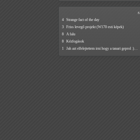
4
Strange fact of the day
3
Friss levegő projekt (W170 esti képek)
8
A falu
8
Kézfogások
1
Jah azt elfelejtettem irni hogy a tanari geprol :)…