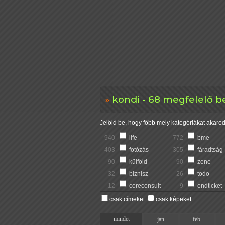
kondi - 68 megfelelő b
Jelöld be, hogy főbb mely kategóriákat akarod 
940
life
772
bme
403
fotózás
305
fáradtság
90
külföld
90
zene
32
biznisz
26
todo
12
coreconsult
9
endticket
csak címeket
csak képeket
mindet
jan
feb