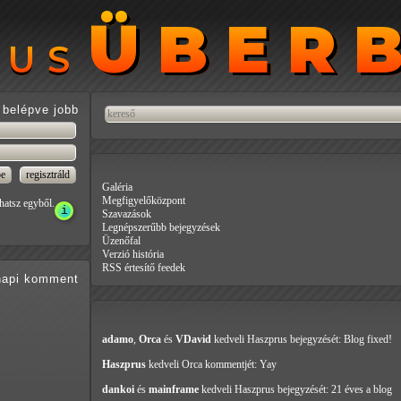
ÜBER
ÜBER
RUS
RUS
belépve jobb
Galéria
Megfigyelőközpont
hatsz egyből.
Szavazások
Legnépszerűbb bejegyzések
Üzenőfal
Verzió história
RSS értesítő feedek
api
komment
adamo
,
Orca
és
VDavid
kedveli Haszprus
bejegyzését: Blog fixed!
Haszprus
kedveli Orca
kommentjét: Yay
dankoi
és
mainframe
kedveli Haszprus
bejegyzését: 21 éves a blog