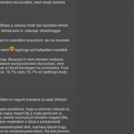
s mentem ma kondiba, mert simán lehetne
főképp a szauna miatt, bár igazából elmúlt
bérletcsere is. másnap: stretchinggel
gy nem is szerettem szaunázni, de ma mennék
e ment
úgyhogy azt hallgattam hazafelé
ar nap. Bosszant h nem mentem mellezni.
. Nekem kondiznom kell elsosorban, nem
uk ez kicsit folosleges ha izmosodok. Fura
 zsir, 76,7% izom, 55,7% viz (withings body
ellben el vagyok maradva (a saját ízlésem
matos probléma, hogy q nehezen indulok el,
 napja megint fáj a nyaki gerincem is,
 eleinte iszonyat jól éreztem magam tőle,
bban megtoltam a lábat a szokásosnál.
 eredményeket illeti, marhára látszik hogy
ni és eredményeket elérni. Rá kell jönnöm,