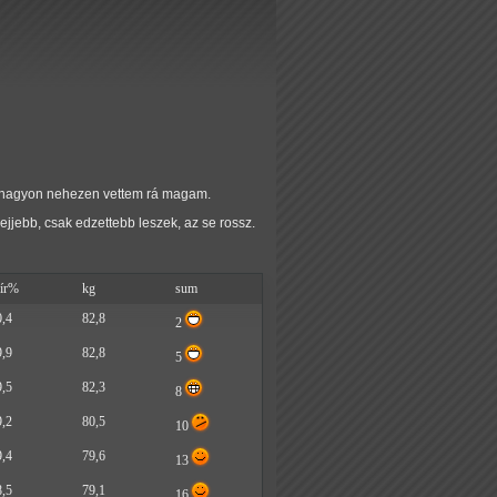
nt nagyon nehezen vettem rá magam.
jjebb, csak edzettebb leszek, az se rossz.
sír%
kg
sum
0,4
82,8
2
9,9
82,8
5
9,5
82,3
8
9,2
80,5
10
9,4
79,6
13
8,5
79,1
16