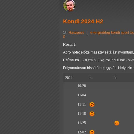
Kondi 2024 H2
©
Haszprus
|
energiablog
kondi
sport
to
0
Restart.
Apró note: előtte masszív sétálást nyomta
Ezúttal kb. 178 cm / 83 kg-ról indulunk - 
Folyamatosan frissülő bejegyzés. Helyszín:
2024
h
k
10-28
11-04
11-11
11-18
11-25
12-02