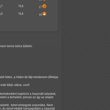
8,7
79,6
17
8,6
78,8
19
nem lenne bölcs túltolni.
múlt héten, a héten kb fájt mindenem (főképp
este tökjó utána, cool!
korlatonként naplózni a használt súlyokat,
lni a terhelést. persze ez így az elején
g valamit.. lehet elmegyek szaunába. Nem
tam, és most inkább hanyagoltam a szaunát,