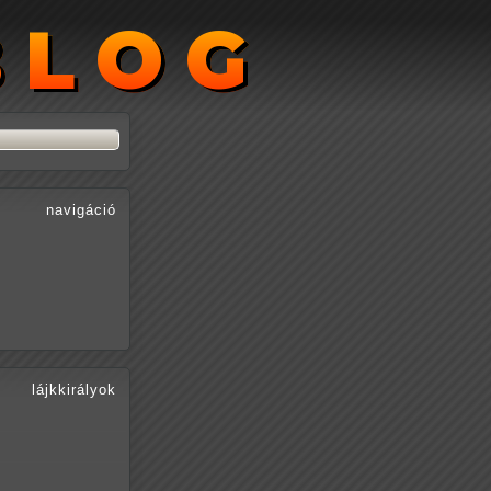
BLOG
BLOG
navigáció
lájkkirályok