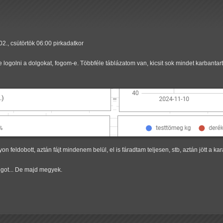
02., csütörtök 06:00 pirkadatkor
golni a dolgokat, fogom-e. Többféle táblázatom van, kicsit sok mindet karbantart
feldobott, aztán fájt mindenem belül, el is fáradtam teljesen, stb, aztán jött a ka
lgot... De majd megyek.