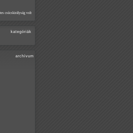
tes csúcskirályság volt
kategóriák
archívum