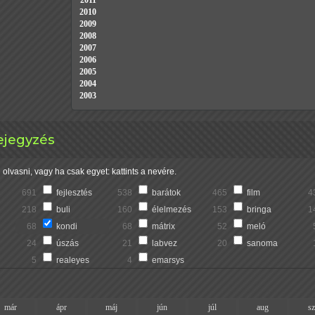
2011
2010
2009
2008
2007
2006
2005
2004
2003
ejegyzés
olvasni, vagy ha csak egyet: kattints a nevére.
691
fejlesztés
538
barátok
465
film
4
218
buli
160
élelmezés
153
bringa
1
68
kondi
68
mátrix
52
meló
24
úszás
21
labvez
20
sanoma
5
realeyes
4
emarsys
már
ápr
máj
jún
júl
aug
s