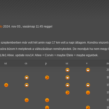
do
2024. nov 03., vasárnap 11:45 reggel
m, szeptemberben már volt hét amin napi 17 km volt a napi átlagom. Kondira viszo
olvasóra bízom h melyiknek a változásában reménykedek. De mondjuk ha nem megy le
 Life1 Allee. update nov14: Allee + Corvin + maybe Etele + maybe egyebek.
sz
cs
p
sz
v
z
2
1
1
1
1
1