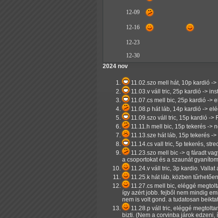
12-09
12-16
12-23
12-30
2024 nov
11.02.szo mell hát, 10p kardió ->
11.03.v váll tric, 25p kardió -> 
11.07.cs mell bic, 25p kardió -> 
11.08.p hát láb, 14p kardió -> elé
11.09.szo váll tric, 15p kardió
11.11.h mell bic, 15p tekerés -> 
11.13.sze hát láb, 15p tekerés ->
11.14.cs vall tric, 5p tekerés, str
11.23.szo mell bic -> q fáradt va
a csoportokat és a szaunát gyanítom
11.24.v váll tric, 3p kardio. Val
11.25.k hát láb, közben tűrhetően 
11.27.cs mell bic, eléggé megtolt
így azért jobb. fejből nem mindig e
nem is volt gond. a tudatosan beikta
11.28.p váll tric, eléggé megtolt
bizti. (Nem a corvinba járok edzeni,