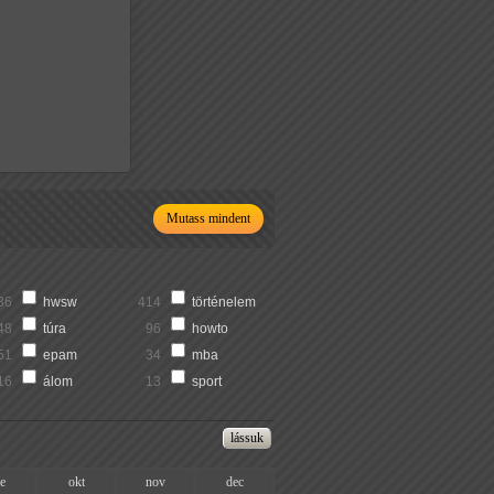
Mutass mindent
36
hwsw
414
történelem
48
túra
96
howto
51
epam
34
mba
16
álom
13
sport
ze
okt
nov
dec