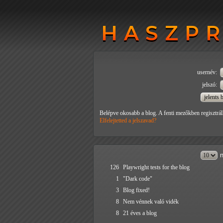
HASZP
HASZP
usernév:
jelszó:
Belépve okosabb a blog. A fenti mezőkben regisztrál
Elfelejtetted a jelszavad?
n
126
Playwright tests for the blog
1
"Dark code"
3
Blog fixed!
8
Nem vénnek való vidék
8
21 éves a blog