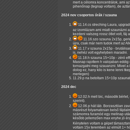
mert a célomra koncentrálok, ami a
pihenőnap (tegnap voltam), de aztán
2024 nov csoportos órák / szauna
11.14.cs streching
Laura, upgrade
az izomlázam ami miatt szaunázni 
kezdeni valszeg rossz ötlet volt, fáj 
11.16.szo szauna 2x15p, ger
újra, csak már nem tudok mert az All
11.17.v szauna 2x15p - brutálisa
is, nehéz volt egyhelyben maradni.
11.18.h szauna 15+10p - zéró eff
Masnap rajottem h valojaban eddig 
tornazgatni meg szauanzni. Mivel a i
dolog ez, hany kilo is kene lenni tk
merlegen)
11.29.p na betoltam 15+10p szaunat 
2024 dec
12.02.h mell bic, második bérlet,
szerint).
12.06.p hát láb. Borzasztóan zav
másrészt folyamatosan belső fájdalm
számomra furamód egy mellnap után).
később jellemzően max enyhe jó érz
Kénytelen voltam a gépet támasztani
voltam 15x teremben az elmúlt 1+ hó