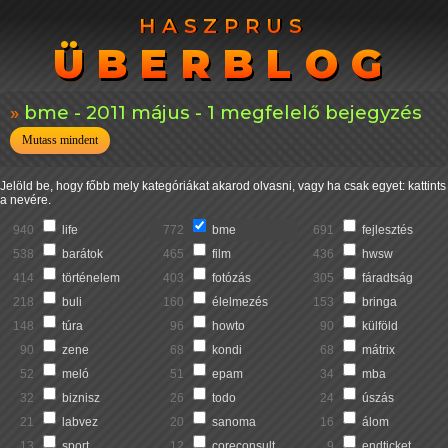
HASZPRUS
HASZPRUS
ÜBERBLOG
ÜBERBLOG
bme - 2011 május - 1 megfelelő bejegyzés
Mutass mindent
Jelöld be, hogy főbb mely kategóriákat akarod olvasni, vagy ha csak egyet: kattints
a nevére.
940
life
772
bme
691
fejlesztés
538
barátok
465
film
436
hwsw
414
történelem
403
fotózás
305
fáradtság
218
buli
160
élelmezés
153
bringa
148
túra
96
howto
90
külföld
90
zene
68
kondi
68
mátrix
52
meló
51
epam
34
mba
32
biznisz
26
todo
24
úszás
21
labvez
20
sanoma
16
álom
13
sport
12
coreconsult
9
endticket