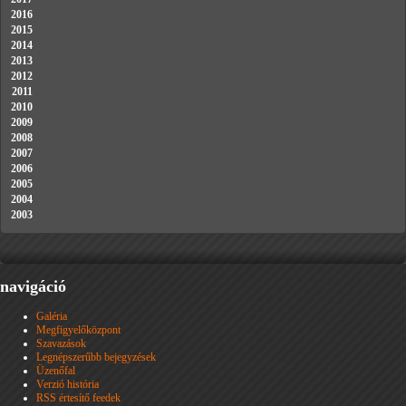
2016
2015
2014
2013
2012
2011
2010
2009
2008
2007
2006
2005
2004
2003
navigáció
Galéria
Megfigyelőközpont
Szavazások
Legnépszerűbb bejegyzések
Üzenőfal
Verzió história
RSS értesítő feedek