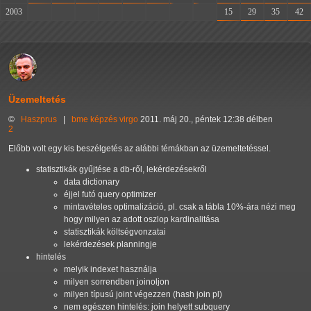
2003
-
-
-
-
-
-
-
-
15
29
35
42
Üzemeltetés
©
Haszprus
|
bme
képzés
virgo
2011. máj 20., péntek 12:38 délben
2
Előbb volt egy kis beszélgetés az alábbi témákban az üzemeltetéssel.
statisztikák gyűjtése a db-ről, lekérdezésekről
data dictionary
éjjel futó query optimizer
mintavételes optimalizáció, pl. csak a tábla 10%-ára nézi meg
hogy milyen az adott oszlop kardinalitása
statisztikák költségvonzatai
lekérdezések planningje
hintelés
melyik indexet használja
milyen sorrendben joinoljon
milyen típusú joint végezzen (hash join pl)
nem egészen hintelés: join helyett subquery