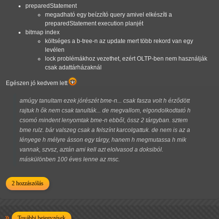
preparedStatement
megadható egy beízzító query amivel elkészíti a
preparedStatement execution planjét
bitmap index
költséges a b-tree-n az update mert több rekord van egy
levélen
lock problémákhoz vezethet, ezért OLTP-ben nem használják
csak adattárházaknál
Egészen jó kedvem lett
amúgy tanultam ezek jórészét bme-n... csak fasza volt h érződött
rajtuk h ők nem csak tanulták... de megvallom, elgondolkodtató h
csomó mindent lenyomtak bme-n ebből, össz 2 tárgyban. sztem
bme rulz. bár valszeg csak a felszínt karcolgattuk. de nem is az a
lényege h mélyre ásson egy tárgy, hanem h megmutassa h mik
vannak, szvsz, aztán ami kell azt elolvasod a doksiból.
máskülönben 100 éves lenne az msc.
2 hozzászólás
További bejegyzések