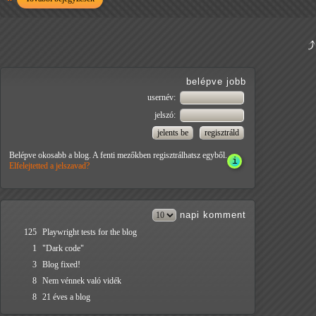
belépve jobb
usernév:
jelszó:
Belépve okosabb a blog. A fenti mezőkben regisztrálhatsz egyből.
Elfelejtetted a jelszavad?
napi
komment
125
Playwright tests for the blog
1
"Dark code"
3
Blog fixed!
8
Nem vénnek való vidék
8
21 éves a blog