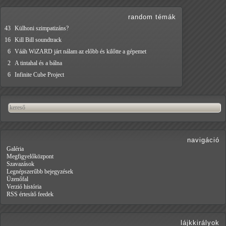
random témák
43
Külhoni szimpatizáns?
16
Kill Bill soundtrack
6
Vááh WiZARD járt nálam az előbb és kilőtte a gépemet
2
A tintahal és a bálna
6
Infinite Cube Project
navigáció
Galéria
Megfigyelőközpont
Szavazások
Legnépszerűbb bejegyzések
Üzenőfal
Verzió história
RSS értesítő feedek
lájkkirályok