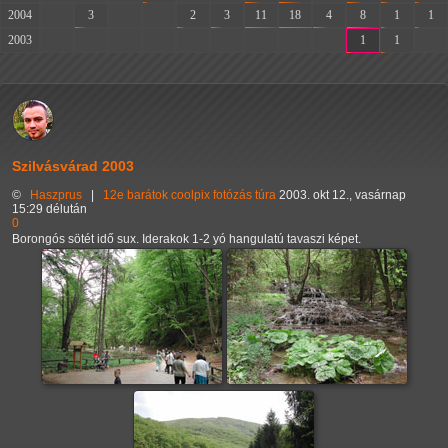
2004
-
3
-
-
2
3
11
18
4
8
1
1
2003
-
-
-
-
-
-
-
-
-
1
1
-
Szilvásvárad 2003
©
Haszprus
|
12e
barátok
coolpix
fotózás
túra
2003. okt 12., vasárnap
15:29 délután
0
Borongós sötét idő sux. Iderakok 1-2 yó hangulatú tavaszi képet.