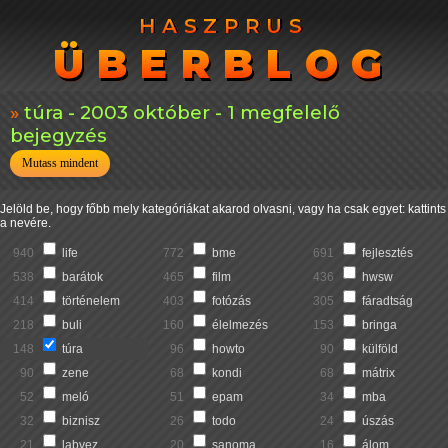
HASZPRUS
HASZPRUS
ÜBERBLOG
ÜBERBLOG
túra - 2003 október - 1 megfelelő
bejegyzés
Mutass mindent
Jelöld be, hogy főbb mely kategóriákat akarod olvasni, vagy ha csak egyet: kattints
a nevére.
940
life
772
bme
691
fejlesztés
538
barátok
465
film
436
hwsw
414
történelem
403
fotózás
305
fáradtság
218
buli
160
élelmezés
153
bringa
148
túra
96
howto
90
külföld
90
zene
68
kondi
68
mátrix
52
meló
51
epam
34
mba
32
biznisz
26
todo
24
úszás
21
labvez
20
sanoma
16
álom