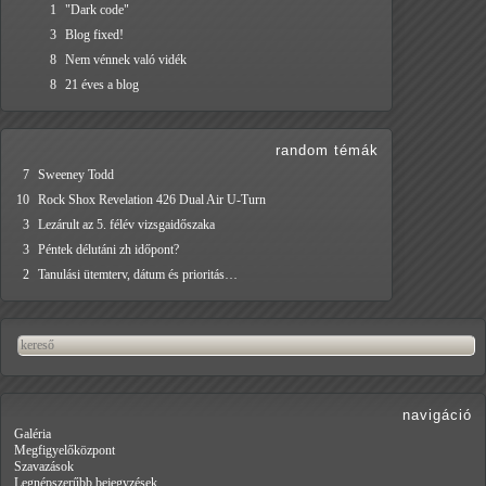
1
"Dark code"
3
Blog fixed!
8
Nem vénnek való vidék
8
21 éves a blog
random témák
7
Sweeney Todd
10
Rock Shox Revelation 426 Dual Air U-Turn
3
Lezárult az 5. félév vizsgaidőszaka
3
Péntek délutáni zh időpont?
2
Tanulási ütemterv, dátum és prioritás…
navigáció
Galéria
Megfigyelőközpont
Szavazások
Legnépszerűbb bejegyzések