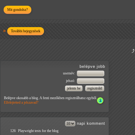
Mit gondolsz?
További bejegyzések
belépve jobb
usernév:
jelszó:
Belépve okosabb a blog. A fenti mezőkben regisztrálhatsz egyből.
Elfelejtetted a jelszavad?
napi
komment
126
Playwright tests for the blog