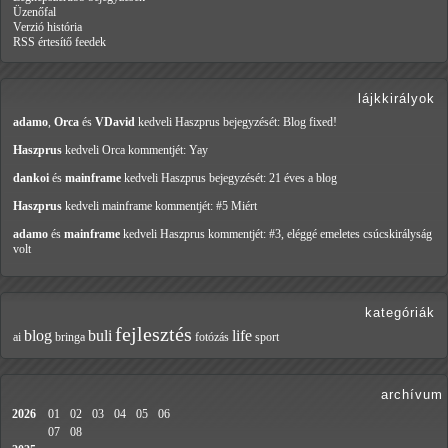
Üzenőfal
Verzió história
RSS értesítő feedek
lájkkirályok
adamo
,
Orca
és
VDavid
kedveli Haszprus
bejegyzését: Blog fixed!
Haszprus
kedveli Orca
kommentjét: Yay
dankoi
és
mainframe
kedveli Haszprus
bejegyzését: 21 éves a blog
Haszprus
kedveli mainframe
kommentjét: #5 Miért
adamo
és
mainframe
kedveli Haszprus
kommentjét: #3, eléggé emeletes csúcskirályság
volt
kategóriák
fejlesztés
blog
buli
life
ai
bringa
fotózás
sport
archívum
2026
01
02
03
04
05
06
07
08