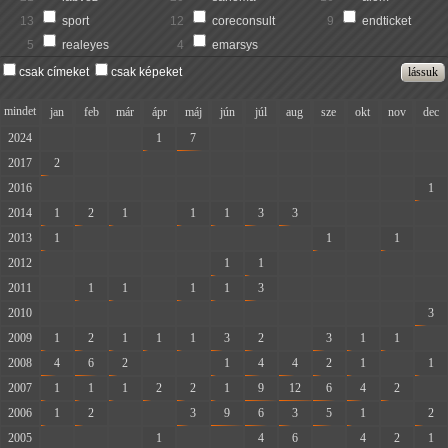
13
sport
12
coreconsult
9
endticket
5
realeyes
4
emarsys
csak címeket
csak képeket
mindet
jan
feb
már
ápr
máj
jún
júl
aug
sze
okt
nov
dec
2024
-
-
-
1
7
-
-
-
-
-
-
-
2017
2
-
-
-
-
-
-
-
-
-
-
-
2016
-
-
-
-
-
-
-
-
-
-
-
1
2014
1
2
1
-
1
1
3
3
-
-
-
-
2013
1
-
-
-
-
-
-
-
1
-
1
-
2012
-
-
-
-
-
1
1
-
-
-
-
-
2011
-
1
1
-
1
1
3
-
-
-
-
-
2010
-
-
-
-
-
-
-
-
-
-
-
3
2009
1
2
1
1
1
3
2
-
3
1
1
-
2008
4
6
2
-
-
1
4
4
2
1
-
1
2007
1
1
1
2
2
1
9
12
6
4
2
-
2006
1
2
-
-
3
9
6
3
5
1
-
2
2005
-
-
-
1
-
-
4
6
-
4
2
1