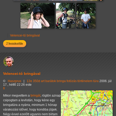
Velencei-tó bringával
2 hozzászólás
Velencei-tó bringával
©
Haszprus
|
12e
350d
art
barátok
bringa
fotózás
történelem
túra
2006. júl
17., hétfő 22:26 este
6
Mikor megvettem a
bringát
, rögtön aznap
csipogtam a levlistán, hogy kéne egy
bringatúra a nyárra, minimum 1 hónap
várakozási idővel, hogy kondiba jöjjek.
Négy évvel ezelőtt ugyanis nem bírtam