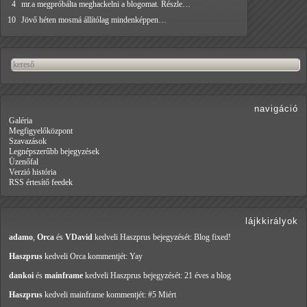
4
mr.a megpróbálta meghackelni a blogomat. Részle…
10
Jövő héten mosmá állítólag mindenképpen…
navigáció
Galéria
Megfigyelőközpont
Szavazások
Legnépszerűbb bejegyzések
Üzenőfal
Verzió história
RSS értesítő feedek
lájkkirályok
adamo
,
Orca
és
VDavid
kedveli Haszprus
bejegyzését: Blog fixed!
Haszprus
kedveli Orca
kommentjét: Yay
dankoi
és
mainframe
kedveli Haszprus
bejegyzését: 21 éves a blog
Haszprus
kedveli mainframe
kommentjét: #5 Miért