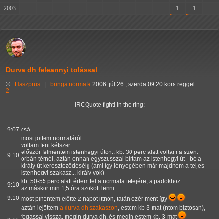
2003
-
-
-
-
-
-
-
-
-
1
1
-
Durva dh feleannyi tolással
©
Haszprus
|
bringa
normafa
2006. júl 26., szerda 09:20 kora reggel
2
IRCQuote fight! In the ring:
9:07
csá
most jöttem normafáról
voltam fent kétszer
először felmentem istenhegyi úton.. kb. 30 perc alatt voltam a szent
9:10
orbán térnél, aztán onnan egyszusszal bírtam az istenhegyi út - béla
király út kereszteződéséig (ami így lényegében már majdnem a teljes
istenhegyi szakasz... király vok)
kb. 50-55 perc alatt értem fel a normafa tetejére, a padokhoz
9:10
az máskor min 1,5 óra szokott lenni
9:10
most pihentem előtte 2 napot itthon, talán ezér ment így
aztán lejöttem
a durva dh szakaszon
, estem kb 3-mat (ntom biztosan),
fogassal vissza, megin durva dh, és megin estem kb. 3-mat