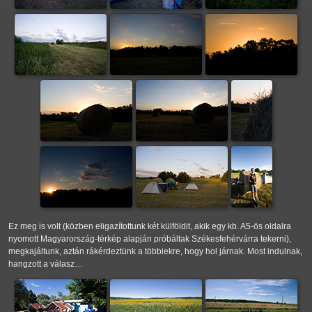
Ez meg is volt (közben eligazítottunk két külföldit, akik egy kb. A5-ös oldalra
nyomott Magyarország-térkép alapján próbáltak Székesfehérvárra tekerni),
megkajáltunk, aztán rákérdeztünk a többiekre, hogy hol járnak. Most indulnak,
hangzott a válasz…