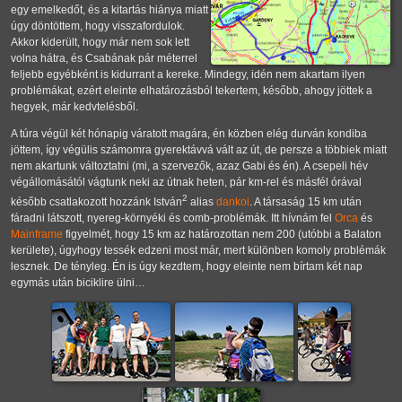
egy emelkedőt, és a kitartás hiánya miatt
úgy döntöttem, hogy visszafordulok.
Akkor kiderült, hogy már nem sok lett
volna hátra, és Csabának pár méterrel
feljebb egyébként is kidurrant a kereke. Mindegy, idén nem akartam ilyen
problémákat, ezért eleinte elhatározásból tekertem, később, ahogy jöttek a
hegyek, már kedvtelésből.
A túra végül két hónapig váratott magára, én közben elég durván kondiba
jöttem, így végülis számomra gyerektávvá vált az út, de persze a többiek miatt
nem akartunk változtatni (mi, a szervezők, azaz Gabi és én). A csepeli hév
végállomásától vágtunk neki az útnak heten, pár km-rel és másfél órával
2
később csatlakozott hozzánk István
alias
dankoi
. A társaság 15 km után
fáradni látszott, nyereg-környéki és comb-problémák. Itt hívnám fel
Orca
és
Mainframe
figyelmét, hogy 15 km az határozottan nem 200 (utóbbi a Balaton
kerülete), úgyhogy tessék edzeni most már, mert különben komoly problémák
lesznek. De tényleg. Én is úgy kezdtem, hogy eleinte nem bírtam két nap
egymás után biciklire ülni…