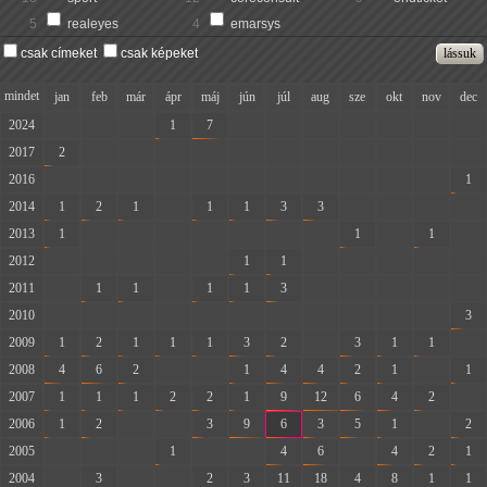
5
realeyes
4
emarsys
csak címeket
csak képeket
mindet
jan
feb
már
ápr
máj
jún
júl
aug
sze
okt
nov
dec
2024
-
-
-
1
7
-
-
-
-
-
-
-
2017
2
-
-
-
-
-
-
-
-
-
-
-
2016
-
-
-
-
-
-
-
-
-
-
-
1
2014
1
2
1
-
1
1
3
3
-
-
-
-
2013
1
-
-
-
-
-
-
-
1
-
1
-
2012
-
-
-
-
-
1
1
-
-
-
-
-
2011
-
1
1
-
1
1
3
-
-
-
-
-
2010
-
-
-
-
-
-
-
-
-
-
-
3
2009
1
2
1
1
1
3
2
-
3
1
1
-
2008
4
6
2
-
-
1
4
4
2
1
-
1
2007
1
1
1
2
2
1
9
12
6
4
2
-
2006
1
2
-
-
3
9
6
3
5
1
-
2
2005
-
-
-
1
-
-
4
6
-
4
2
1
2004
-
3
-
-
2
3
11
18
4
8
1
1