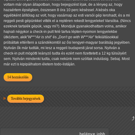
voltam már olyan állapotban, hogy bejegyzést írjak, de a lényeg az, hogy
hazaértem épségben, összesen 8 óra 10 perc késéssel. A késés oka
egyébként állítólag az volt, hogy vasárnap az esti varsói gép lerohadt, és a mi
reggeli pesti gépünkkel vitték el a reptéren rekedt lengyeleket Varsóba. (Nincs
ezeknek tartalék gépük, vagy mi?). Mondjuk gyanakodhattam volna, amikor
hajnali négykor a check-in pult felé tartva lépten-nyomon lengyelekbe
ütköztem, akik"
W***Air is shit
" és
Don't go with W***Air
felkiáltásokkal
próbáltak eltéríteni a szándékomtól az ősi lengyel-magyar barátság jegyében.
Nyilván ők már tudták, mi lesz a reggeli budapesti járat sorsa. Nyilván a
check-in pult mögötti leányzó tudta és ezért nem fizettetett a 12 kg túlsúlyért
sem. Nyilván mindenki tudta, csak nekünk nem szóltak indulásig. Sebaj. Most
már ezt is kipipálhatom életem todo-listáján.
14 hozzászólás
További bejegyzések
belépve jobb