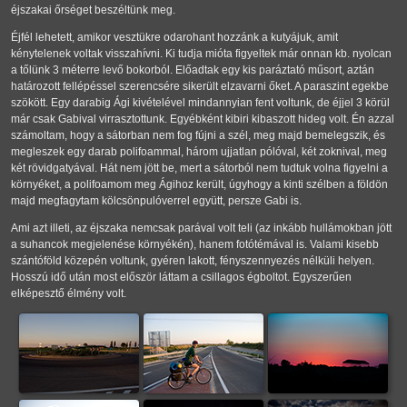
éjszakai őrséget beszéltünk meg.
Éjfél lehetett, amikor vesztükre odarohant hozzánk a kutyájuk, amit
kénytelenek voltak visszahívni. Ki tudja mióta figyeltek már onnan kb. nyolcan
a tőlünk 3 méterre levő bokorból. Előadtak egy kis paráztató műsort, aztán
határozott fellépéssel szerencsére sikerült elzavarni őket. A paraszint egekbe
szökött. Egy darabig Ági kivételével mindannyian fent voltunk, de éjjel 3 körül
már csak Gabival virrasztottunk. Egyébként kibiri kibaszott hideg volt. Én azzal
számoltam, hogy a sátorban nem fog fújni a szél, meg majd bemelegszik, és
megleszek egy darab polifoammal, három ujjatlan pólóval, két zoknival, meg
két rövidgatyával. Hát nem jött be, mert a sátorból nem tudtuk volna figyelni a
környéket, a polifoamom meg Ágihoz került, úgyhogy a kinti szélben a földön
majd megfagytam kölcsönpulóverrel együtt, persze Gabi is.
Ami azt illeti, az éjszaka nemcsak parával volt teli (az inkább hullámokban jött
a suhancok megjelenése környékén), hanem fotótémával is. Valami kisebb
szántóföld közepén voltunk, gyéren lakott, fényszennyezés nélküli helyen.
Hosszú idő után most először láttam a csillagos égboltot. Egyszerűen
elképesztő élmény volt.