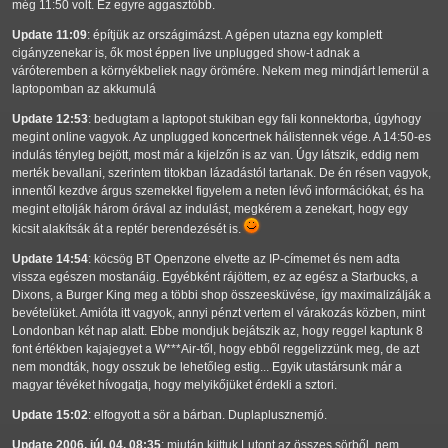
még 11:50 volt. Ez egyre aggasztóbb.
Update 11:09
: építjük az országimázst. A gépen utazna egy komplett
cigányzenekar is, ők most éppen live unplugged show-t adnak a
váróteremben a környékbeliek nagy örömére. Nekem meg mindjárt lemerül a
laptopomban az akkumulá
Update 12:53
: bedugtam a laptopot stukiban egy fali konnektorba, úgyhogy
megint online vagyok. Az unplugged koncertnek hálistennek vége. A 14:50-es
indulás tényleg bejött, most már a kijelzőn is az van. Úgy látszik, eddig nem
merték bevallani, szerintem titokban lázadástól tartanak. De én résen vagyok,
innentől kezdve árgus szemekkel figyelem a neten lévő információkat, és ha
megint eltolják három órával az indulást, megkérem a zenekart, hogy egy
kicsit alakítsák át a reptér berendezését is.
Update 14:54
: köcsög BT Openzone elvette az IP-címemet és nem adta
vissza egészen mostanáig. Egyébként rájöttem, ez az egész a Starbucks, a
Dixons, a Burger King meg a többi shop összeesküvése, így maximalizálják a
bevételüket. Amióta itt vagyok, annyi pénzt vertem el várakozás közben, mint
Londonban két nap alatt. Ebbe mondjuk bejátszik az, hogy reggel kaptunk 8
font értékben kajajegyet a W***Air-től, hogy ebből reggelizzünk meg, de azt
nem mondták, hogy osszuk be lehetőleg estig... Egyik utastársunk már a
magyar tévéket hívogatja, hogy melyikőjüket érdekli a sztori.
Update 15:02
: elfogyott a sör a bárban. Duplaplusznemjó.
Update 2006. júl. 04. 08:35
: miután kiittuk Lutont az összes sörből, nem