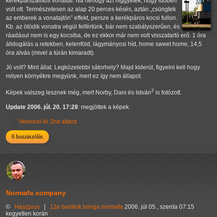
kerékpárszállítós vonattal. Na nehogy azt higgyétek, hogy időben
volt ott. Természetesen az alap 20 perces késés, aztán
csüngtek
az emberek a vonatajtón
effekt, persze a kerékpáros kocsi fullon.
Kb. az ötödik vonatra végül felfértünk, bár nem szabályszerűen, és
ráadásul nem is egy kocsiba, de ez ekkor már nem volt visszatartó erő. 1 óra
álldogálás a retekben, kelenföld, lágymányosi híd, home sweet home, 14,5
óra alvás (mivel a túrán kimaradt).
Jó volt? Mint állat. Legközelebbi sátorhely? Majd kiderül, figyelni kell hogy
milyen környékre megyünk, mert ez így nem állapot.
2
Képek valszeg lesznek még, mert Norby, Dani és István
is fotózott.
Update 2006. júl. 20. 17:28
: megjöttek a képek.
Velencei-tó 2nd attack
6 hozzászólás
Normafa company
©
Haszprus
|
12e
barátok
bringa
normafa
2006. júl 05., szerda 07:15
kegyetlen korán