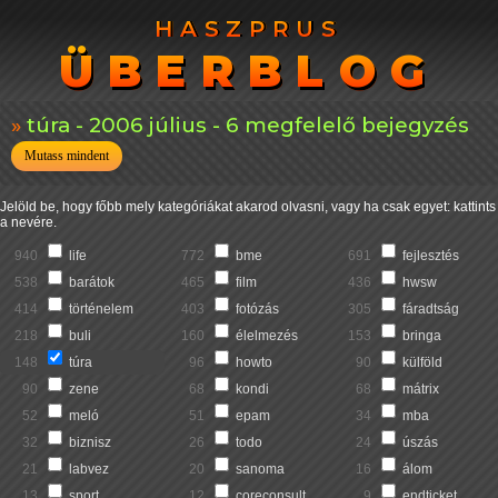
HASZPRUS
HASZPRUS
ÜBERBLOG
ÜBERBLOG
túra - 2006 július - 6 megfelelő bejegyzés
Mutass mindent
Jelöld be, hogy főbb mely kategóriákat akarod olvasni, vagy ha csak egyet: kattints
a nevére.
940
life
772
bme
691
fejlesztés
538
barátok
465
film
436
hwsw
414
történelem
403
fotózás
305
fáradtság
218
buli
160
élelmezés
153
bringa
148
túra
96
howto
90
külföld
90
zene
68
kondi
68
mátrix
52
meló
51
epam
34
mba
32
biznisz
26
todo
24
úszás
21
labvez
20
sanoma
16
álom
13
sport
12
coreconsult
9
endticket