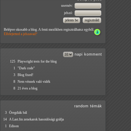
usernév:
jelszó:
Belépve okosabb a blog. A fenti mezőkben regisztrálhatsz egyből.
Elfelejtetted a jelszavad?
napi
komment
125
Playwright tests for the blog
1
"Dark code"
3
Blog fixed!
8
Nem vénnek való vidék
8
21 éves a blog
random témák
3
Öregdiák bál
14
A Last.fm zenekarok hasonlósági gráfja
1
Edison