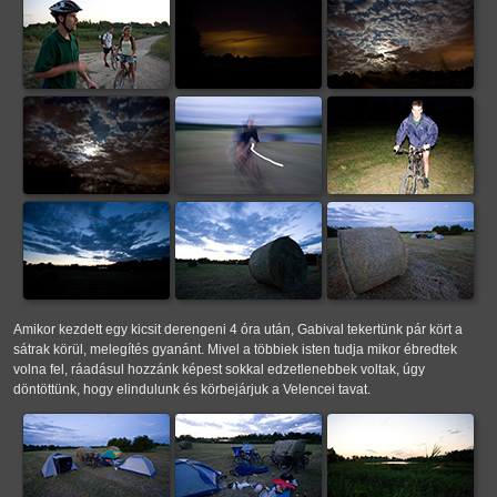
Amikor kezdett egy kicsit derengeni 4 óra után, Gabival tekertünk pár kört a
sátrak körül, melegítés gyanánt. Mivel a többiek isten tudja mikor ébredtek
volna fel, ráadásul hozzánk képest sokkal edzetlenebbek voltak, úgy
döntöttünk, hogy elindulunk és körbejárjuk a Velencei tavat.