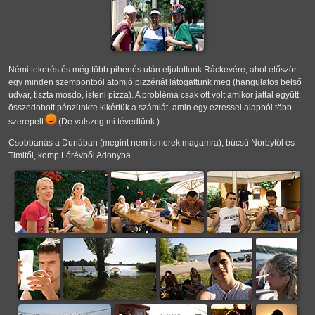
Némi tekerés és még több pihenés után eljutottunk Ráckevére, ahol először
egy minden szempontból atomjó pizzériát látogattunk meg (hangulatos belső
udvar, tiszta mosdó, isteni pizza). A probléma csak ott volt amikor jattal együtt
összedobott pénzünkre kikértük a számlát, amin egy ezressel alapból több
szerepelt
(De valszeg mi tévedtünk.)
Csobbanás a Dunában (megint nem ismerek magamra), búcsú Norbytól és
Timitől, komp Lórévből Adonyba.