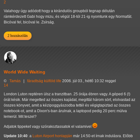
2
Valahogy úgy adódott hogy a kirándulós groupból tegnap délután
rámkérdezett Gabi hogy mizu, és végül 18-tól 21-ig nyomtunk egy Normafát.
Bicóval fel, bicóval le. Zsírság.
2 hozzászólás
World Wide Waiting
©
Tamás
|
fáradtság
külföld
life
2006. júl 03., hétfő 10:32 reggel
14
London Luton reptéren ülsz a tranzitban. 25 órája ébren vagy. A géped 6 (!)
órát késik. Már megetted az összes kajádat, megittál három sört, elolvastad az
összes könyvet, amit a kézipoggyászodba tettél és végigtapiztad az összes
notebook-ot, amit a Dixon's-ban árulnak, a laptopod pedig 20 perc múlva
lemerül. Mit teszel?
Adjatok tippeket vagy szórakoztassatok el valamivel
Update 10:40
: a
Luton Airport honlapján
már 14:50-et írnak indulásra. Előbb