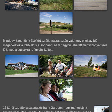
Mindegy, kimentünk Zsófiért az állomásra, aztán valahogy eltelt az idő,
megérkeztek a többiek is. Csobbanni nem nagyon lehetett mert iszonyat szél
fújt, meg a cuccokra is figyelni kellett.
16 körül szedtük a sátorfát és irány Gárdony, hogy mehessünk