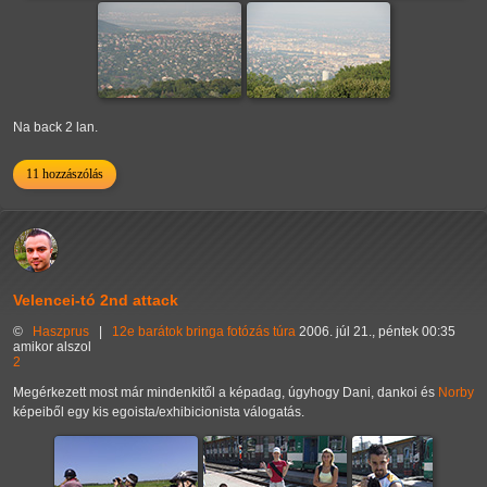
Na back 2 lan.
11 hozzászólás
Velencei-tó 2nd attack
©
Haszprus
|
12e
barátok
bringa
fotózás
túra
2006. júl 21., péntek 00:35
amikor alszol
2
Megérkezett most már mindenkitől a képadag, úgyhogy Dani, dankoi és
Norby
képeiből egy kis egoista/exhibicionista válogatás.