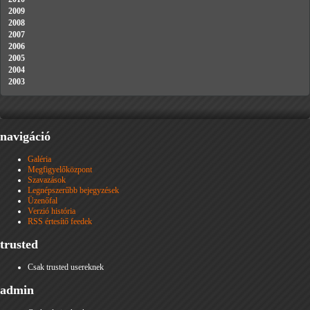
2009
2008
2007
2006
2005
2004
2003
navigáció
Galéria
Megfigyelőközpont
Szavazások
Legnépszerűbb bejegyzések
Üzenőfal
Verzió história
RSS értesítő feedek
trusted
Csak trusted usereknek
admin