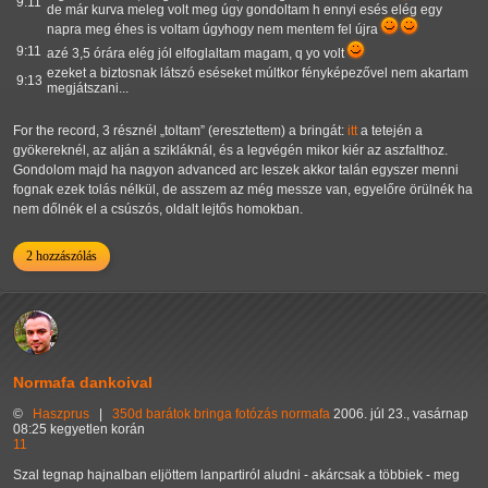
9:11
de már kurva meleg volt meg úgy gondoltam h ennyi esés elég egy
napra meg éhes is voltam úgyhogy nem mentem fel újra
9:11
azé 3,5 órára elég jól elfoglaltam magam, q yo volt
ezeket a biztosnak látszó eséseket múltkor fényképezővel nem akartam
9:13
megjátszani...
For the record, 3 résznél
toltam
(eresztettem) a bringát:
itt
a tetején a
gyökereknél, az alján a szikláknál, és a legvégén mikor kiér az aszfalthoz.
Gondolom majd ha nagyon advanced arc leszek akkor talán egyszer menni
fognak ezek tolás nélkül, de asszem az még messze van, egyelőre örülnék ha
nem dőlnék el a csúszós, oldalt lejtős homokban.
2 hozzászólás
Normafa dankoival
©
Haszprus
|
350d
barátok
bringa
fotózás
normafa
2006. júl 23., vasárnap
08:25 kegyetlen korán
11
Szal tegnap hajnalban eljöttem lanpartiról aludni - akárcsak a többiek - meg