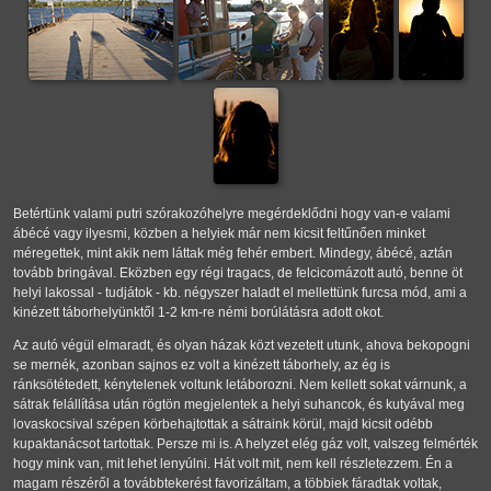
Betértünk valami putri szórakozóhelyre megérdeklődni hogy van-e valami
ábécé vagy ilyesmi, közben a helyiek már nem kicsit feltűnően minket
méregettek, mint akik nem láttak még fehér embert. Mindegy, ábécé, aztán
tovább bringával. Eközben egy régi tragacs, de felcicomázott autó, benne öt
helyi lakossal - tudjátok - kb. négyszer haladt el mellettünk furcsa mód, ami a
kinézett táborhelyünktől 1-2 km-re némi borúlátásra adott okot.
Az autó végül elmaradt, és olyan házak közt vezetett utunk, ahova bekopogni
se mernék, azonban sajnos ez volt a kinézett táborhely, az ég is
ránksötétedett, kénytelenek voltunk letáborozni. Nem kellett sokat várnunk, a
sátrak felállítása után rögtön megjelentek a helyi suhancok, és kutyával meg
lovaskocsival szépen körbehajtottak a sátraink körül, majd kicsit odébb
kupaktanácsot tartottak. Persze mi is. A helyzet elég gáz volt, valszeg felmérték
hogy mink van, mit lehet lenyúlni. Hát volt mit, nem kell részletezzem. Én a
magam részéről a továbbtekerést favorizáltam, a többiek fáradtak voltak,