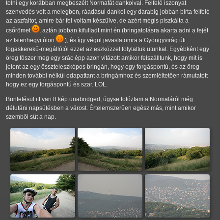
tolni egy korábban megbeszélt Normafát dankoival. Felfelé iszonyat
szenvedés volt a melegben, ráadásul dankoi egy darabig jobban bírta felfelé
az aszfaltot, amire bár fel voltam készülve, de azért mégis piszkálta a
csőrömet
, aztán jobban kifulladt mint én (bringatolásra akarta adni a fejét
az Istenhegyi úton
), és így végül javaslatomra a Gyöngyvirág úti
fogaskerekű-megállótól ezzel az eszközzel folytattuk utunkat. Egyébként egy
öreg fószer meg egy srác épp azon vitázott amikor felszálltunk, hogy mit is
jelent az egy összteleszkópos bringán, hogy egy forgáspontú, és az öreg
minden további nélkül odapattant a bringámhoz és szemléltetően rámutatott
hogy ez egy forgáspontú és szar. LOL.
Büntetésül itt van 8 kép unabridged, úgyse fotóztam a Normafáról még
délutáni napsütésben a várost. Értelemszerűen egész más, mint amikor
szemből süt a nap.