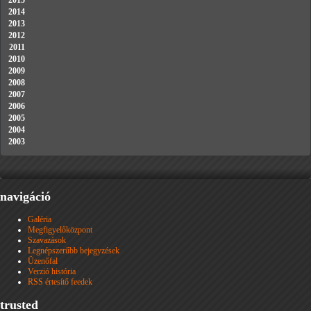
2015
2014
2013
2012
2011
2010
2009
2008
2007
2006
2005
2004
2003
navigáció
Galéria
Megfigyelőközpont
Szavazások
Legnépszerűbb bejegyzések
Üzenőfal
Verzió história
RSS értesítő feedek
trusted