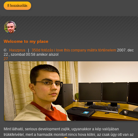
8 hozzászólás
Welcome to my place
©
Haszprus
|
350d
fotózás
i love this company
mátrix
történelem
2007. dec
22., szombat 00:58 amikor alszol
27
Mint látható, serious development zajlik, ugyanakkor a kép valójában
trükkfelvétel, mert a harmadik monitort nincs hova kötni, az csak úgy ott van az