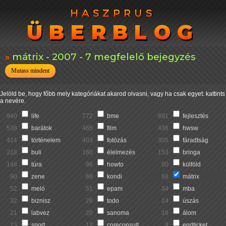
HASZPRUS
HASZPRUS
ÜBERBLOG
ÜBERBLOG
mátrix - 2007 - 7 megfelelő bejegyzés
Mutass mindent
Jelöld be, hogy főbb mely kategóriákat akarod olvasni, vagy ha csak egyet: kattints
a nevére.
940
life
772
bme
691
fejlesztés
538
barátok
465
film
436
hwsw
414
történelem
403
fotózás
305
fáradtság
218
buli
160
élelmezés
153
bringa
148
túra
96
howto
90
külföld
90
zene
68
kondi
68
mátrix
52
meló
51
epam
34
mba
32
biznisz
26
todo
24
úszás
21
labvez
20
sanoma
16
álom
13
sport
12
coreconsult
9
endticket