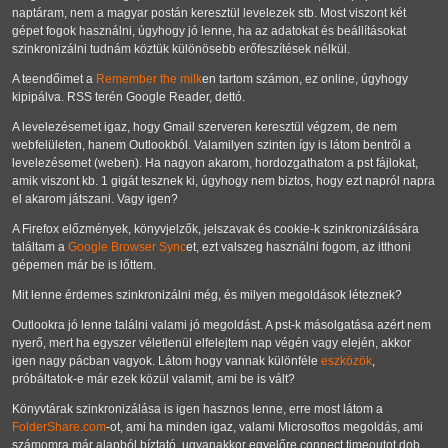
naptáram, nem a magyar postán keresztül levelezek stb. Most viszont két
gépet fogok használni, úgyhogy jó lenne, ha az adatokat és beállításokat
szinkronizálni tudnám köztük különösebb erőfeszítések nélkül.
A teendőimet a
Remember the milk
en tartom számon, ez online, úgyhogy
kipipálva. RSS terén Google Reader, dettó.
A levelezésemet igaz, hogy Gmail szerveren keresztül végzem, de nem
webfelületen, hanem Outlookból. Valamilyen szinten így is látom bentről a
levelezésemet (weben). Ha nagyon akarom, hordozgathatom a pst fájlokat,
amik viszont kb. 1 gigát tesznek ki, úgyhogy nem biztos, hogy ezt napról napra
el akarom játszani. Vagy igen?
A Firefox előzmények, könyvjelzők, jelszavak és cookie-k szinkronizálására
találtam a
Google Browser Sync
et, ezt valszeg használni fogom, az itthoni
gépemen már be is lőttem.
Mit lenne érdemes szinkronizálni még, és milyen megoldások léteznek?
Outlookra jó lenne találni valami jó megoldást. A pst-k másolgatása azért nem
nyerő, mert ha egyszer véletlenül elfelejtem nap végén vagy elején, akkor
igen nagy pácban vagyok. Látom hogy vannak különféle
eszközök
,
próbáltatok-e már ezek közül valamit, ami be is vált?
Könyvtárak szinkronizálása is igen hasznos lenne, erre most látom a
FolderShare.com
-ot, ami ha minden igaz, valami Microsoftos megoldás, ami
számomra már alapból bíztató, ugyanakkor egyelőre connect timeoutot dob,