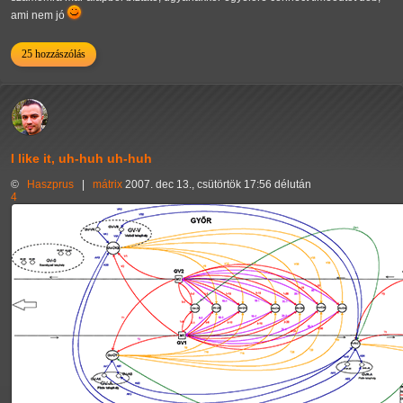
ami nem jó
25 hozzászólás
I like it, uh-huh uh-huh
©
Haszprus
|
mátrix
2007. dec 13., csütörtök 17:56 délután
4