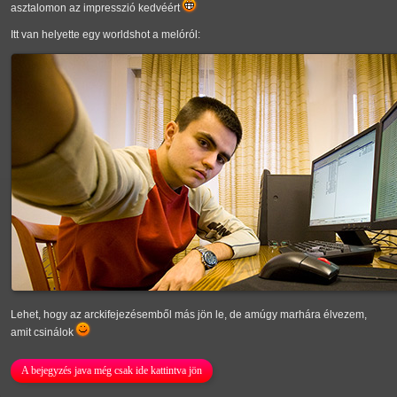
asztalomon az impresszió kedvéért
Itt van helyette egy worldshot a melóról:
Lehet, hogy az arckifejezésemből más jön le, de amúgy marhára élvezem,
amit csinálok
A bejegyzés java még csak ide kattintva jön