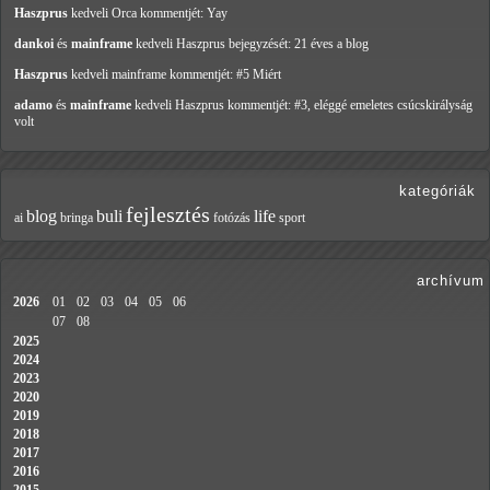
Haszprus
kedveli Orca
kommentjét: Yay
dankoi
és
mainframe
kedveli Haszprus
bejegyzését: 21 éves a blog
Haszprus
kedveli mainframe
kommentjét: #5 Miért
adamo
és
mainframe
kedveli Haszprus
kommentjét: #3, eléggé emeletes csúcskirályság
volt
kategóriák
fejlesztés
blog
buli
life
ai
bringa
fotózás
sport
archívum
2026
01
02
03
04
05
06
07
08
2025
2024
2023
2020
2019
2018
2017
2016