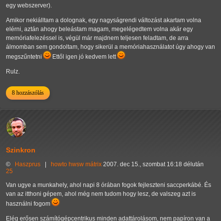
egy webszerver).
Amikor nekiálltam a dolognak, egy nagyságrendi változást akartam volna
elérni, aztán ahogy beleástam magam, megelégedtem volna akár egy
memóriafelezéssel is, végül már majdnem teljesen feladtam, de arra
álmomban sem gondoltam, hogy sikerül a memóriahasználatot úgy ahogy van
megszűntetni
Ettől igen jó kedvem lett
Rulz.
8 hozzászólás
Szinkron
©
Haszprus
|
howto
hwsw
mátrix
2007. dec 15., szombat 16:18 délután
25
Van ugye a munkahely, ahol napi 8 órában fogok fejleszteni saccperkábé. És
van az itthoni gépem, ahol még nem tudom hogy lesz, de valszeg azt is
használni fogom
Elég erősen számítógépcentrikus minden adattárolásom, nem papíron van a