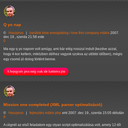
Q yo nap
©
Haszprus
|
barátok
bme
energiablog
i love this company
mátrix
2007.
dec 19., szerda 21:58 este
0
Ma egy q yo napom volt amúgy, ami bár elég rosszul indult (kezdve azzal,
hogy 4-kor keltem, miközben délhez vagyok szokva az utóbbi időben), mégis
egy csomó jó dolog történt benne.
A bejegyzés java még csak ide kattintva jön
Mission one completed (XML parser optimalizáció)
©
Haszprus
|
fejlesztés
mátrix
php
xml
2007. dec 19., szerda 15:05 délután
8
A cégnél az első feladatom egy olyan script optimalizálása volt, amely 12-től