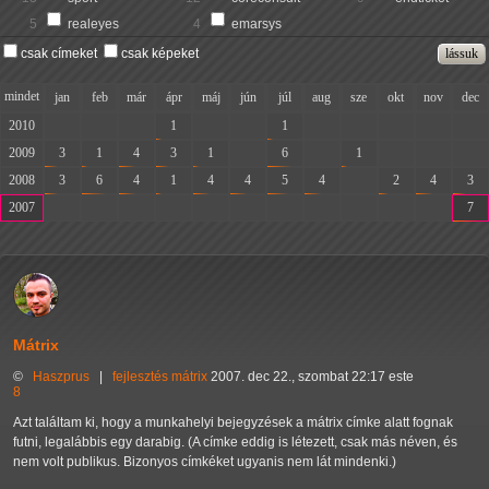
5
realeyes
4
emarsys
csak címeket
csak képeket
mindet
jan
feb
már
ápr
máj
jún
júl
aug
sze
okt
nov
dec
2010
-
-
-
1
-
-
1
-
-
-
-
-
2009
3
1
4
3
1
-
6
-
1
-
-
-
2008
3
6
4
1
4
4
5
4
-
2
4
3
2007
-
-
-
-
-
-
-
-
-
-
-
7
Mátrix
©
Haszprus
|
fejlesztés
mátrix
2007. dec 22., szombat 22:17 este
8
Azt találtam ki, hogy a munkahelyi bejegyzések a mátrix címke alatt fognak
futni, legalábbis egy darabig. (A címke eddig is létezett, csak más néven, és
nem volt publikus. Bizonyos címkéket ugyanis nem lát mindenki.)