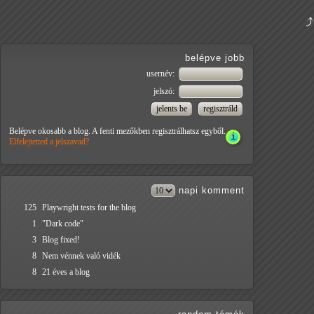
belépve jobb
usernév:
jelszó:
Belépve okosabb a blog. A fenti mezőkben regisztrálhatsz egyből.
Elfelejtetted a jelszavad?
napi
komment
125
Playwright tests for the blog
1
"Dark code"
3
Blog fixed!
8
Nem vénnek való vidék
8
21 éves a blog