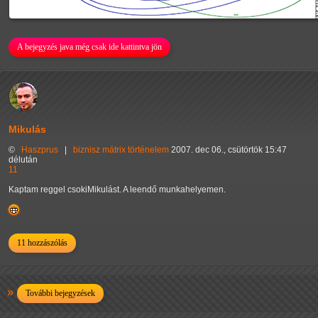
A bejegyzés java még csak ide kattintva jön
Mikulás
©
Haszprus
|
biznisz
mátrix
történelem
2007. dec 06., csütörtök 15:47
délután
11
Kaptam reggel csokiMikulást. A leendő munkahelyemen.
11 hozzászólás
További bejegyzések