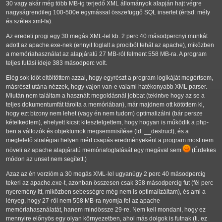
30 vagy akár még több MB-ig terjedő XML állományok alapján hajt végre
nagyságrendileg 100-500e egymással összefüggő SQL insertet (értsd: mély
és széles xml-fa).
Az eredeti progi egy 30 megás XML-lel kb. 2 perc 40 másodpercnyi munkát
adott az apache.exe-nek (ennyit foglalt a prociból tehát az apache), miközben
a memóriahasználat az alapjáratú 27 MB-ról felment 558 MB-ra. A program
teljes futási ideje 383 másodperc volt.
Elég sok időt eltöltöttem azzal, hogy egyrészt a program logikáját megértsem,
másrészt utána nézzek, hogy vajon van-e valami hatékonyabb XML parser.
Miután nem találtam a használt megoldásnál jobbat (tekintve hogy az se a
teljes dokumentumfát tárolta a memóriában), már majdnem ott kötöttem ki,
hogy ezt bizony nem lehet (vagy én nem tudom) optimalizálni (bár persze
kételkedtem), ehelyett kicsit kitesztelgettem, hogy hogyan is működik a php-
ben a változók és objektumok megsemmisítése (ld. __destruct), és a
megfelelő stratégiai helyen mért csapás eredményeként a program most nem
növeli az apache alapjáratú memóriafoglalását egy megával sem
(Érdekes
módon az unset nem segített.)
Azaz az én verzióm a 30 megás XML-lel ugyanúgy 2 perc 40 másodpercig
tekeri az apache.exe-t, azonban összesen csak 358 másodpercig fut (fél perc
nyeremény itt, miközben sebességre még nem is optimalizáltam), és ami a
lényeg, hogy 27-ről nem 558 MB-ra nyomja fel az apache
memóriahasználatát, hanem mindössze 29-re. Nem kell mondani, hogy ez
mennyire előnyös egy olyan környezetben, ahol más dolgok is futnak (ti. ez