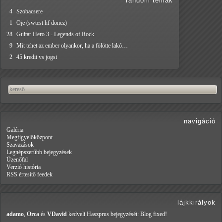
random témák
4
Szobacsere
1
Oje (swtest hf donez)
28
Guitar Hero 3 - Legends of Rock
9
Mit tehet az ember olyankor, ha a fölötte lakó…
2
45 kredit vs jogsi
navigáció
Galéria
Megfigyelőközpont
Szavazások
Legnépszerűbb bejegyzések
Üzenőfal
Verzió história
RSS értesítő feedek
lájkkirályok
adamo
,
Orca
és
VDavid
kedveli Haszprus
bejegyzését: Blog fixed!