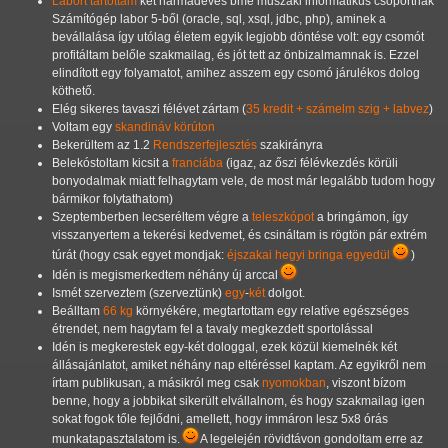
Labort tartottam
két harmadéves bme műszaki informatikus csoportnak
Számítógép labor 5-ből (oracle, sql, xsql, jdbc, php), aminek a
bevállalása így utólag életem egyik legjobb döntése volt: egy csomót
profitáltam belőle szakmailag, és jót tett az önbizalmamnak is. Ezzel
elindított egy folyamatot, amihez asszem egy csomó járulékos dolog
köthető.
Elég sikeres tavaszi félévet zártam (
35 kredit + számelm szig + labvez
)
Voltam egy
skandináv körúton
Bekerültem az 1.2
Rendszerfejlesztés
szakirányra
Belekóstoltam kicsit a
franciába
(igaz, az őszi félévkezdés körüli
bonyodalmak miatt felhagytam vele, de most már legalább tudom hogy
bármikor folytathatom)
Szeptemberben lecseréltem végre a
teleszkópot
a bringámon, így
visszanyertem a tekerési kedvemet, és csináltam is rögtön pár extrém
túrát (hogy csak egyet mondjak:
éjszakai hegyi bringa egyedül
)
Idén is megismerkedtem néhány új arccal
Ismét szerveztem (szerveztünk)
egy
-
két
dolgot.
Beálltam
66 kg
környékére, megtartottam egy relatíve egészséges
étrendet, nem hagytam fel a tavaly megkezdett sportolással
Idén is megkerestek egy-két dologgal, ezek közül kiemelnék két
állásajánlatot, amiket néhány nap eltéréssel kaptam. Az egyikről nem
írtam publikusan, a másikról meg csak
nyomokban
, viszont bízom
benne, hogy a jobbikat sikerült elvállalnom, és hogy szakmailag igen
sokat fogok tőle fejlődni, amellett, hogy immáron lesz 5x8 órás
munkatapasztalatom is.
A legelején rövidtávon gondoltam erre az