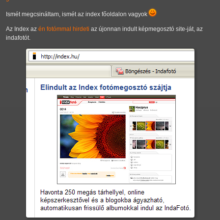
Ismét megcsináltam, ismét az index főoldalon vagyok
Az Index az
én fotómmal
hirdeti
az újonnan indult képmegosztó site-ját, az
indafotót.