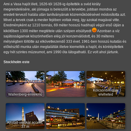
Ami a Vasa hajót illeti, 1626-tól 1628-ig építették a svéd király
megrendelésére, aki jómaga is beleszólt a tervekbe, jobban mondva az
eredeti tervező halála után tanítványának közreműködésével módosította azt.
Mivel a tervek csak a mester fejében voltak meg, így azokat magával vitte.
Eredményként az 1210 tonnás, 69 méter hosszú hadihajó végül első útján a
kikötőben 1300 méter megtétele után szépen elsüllyedt
Azonban a víz
sajátosságainak köszönhetően elég jól konzerválódott, és 30 méteres
mélységben töltötte az elkövetkezendő 333 évet. 1961-ben hosszú kutatás és
előkészítő munka után megtalálták illetve kiemelték a hajót, és köréépítettek
egy hét szintes múzeumot, ami 1990 óta látogatható. Ez volt ahol jártunk.
Stockholm este
Kölcsönbringák,
Wallenberg-emlékmű
elviheted
Kristall-vertikal accent,
37 m