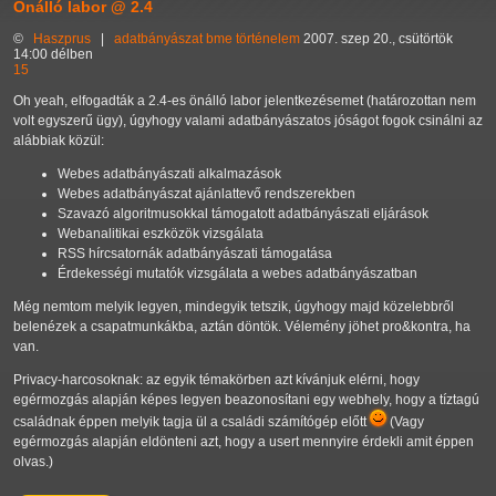
Önálló labor @ 2.4
©
Haszprus
|
adatbányászat
bme
történelem
2007. szep 20., csütörtök
14:00 délben
15
Oh yeah, elfogadták a 2.4-es önálló labor jelentkezésemet (határozottan nem
volt egyszerű ügy), úgyhogy valami adatbányászatos jóságot fogok csinálni az
alábbiak közül:
Webes adatbányászati alkalmazások
Webes adatbányászat ajánlattevő rendszerekben
Szavazó algoritmusokkal támogatott adatbányászati eljárások
Webanalitikai eszközök vizsgálata
RSS hírcsatornák adatbányászati támogatása
Érdekességi mutatók vizsgálata a webes adatbányászatban
Még nemtom melyik legyen, mindegyik tetszik, úgyhogy majd közelebbről
belenézek a csapatmunkákba, aztán döntök. Vélemény jöhet pro&kontra, ha
van.
Privacy-harcosoknak: az egyik témakörben azt kívánjuk elérni, hogy
egérmozgás alapján képes legyen beazonosítani egy webhely, hogy a tíztagú
családnak éppen melyik tagja ül a családi számítógép előtt
(Vagy
egérmozgás alapján eldönteni azt, hogy a usert mennyire érdekli amit éppen
olvas.)