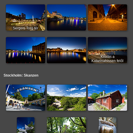
Sergels Torg tér
Kilátás a
Katarinahissen felől
Stockholm: Skanzen