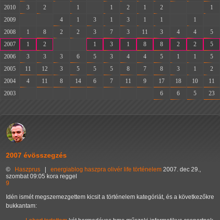
2010
3
2
-
1
-
1
2
1
2
-
-
1
2009
-
-
4
1
3
1
3
1
1
-
1
-
2008
1
8
2
2
3
7
3
11
3
4
4
5
2007
1
2
-
-
1
3
1
8
8
2
2
5
2006
3
3
3
6
5
3
4
4
5
1
1
5
2005
11
12
3
5
5
5
8
7
8
3
1
2
2004
4
11
8
14
6
7
11
9
17
18
10
11
2003
-
-
-
-
-
-
-
-
6
6
5
23
2007 évösszegzés
©
Haszprus
|
energiablog
haszpra olivér
life
történelem
2007. dec 29.,
szombat 09:05 kora reggel
9
Idén ismét megszemezgettem kicsit a történelem kategóriát, és a következőkre
bukkantam: