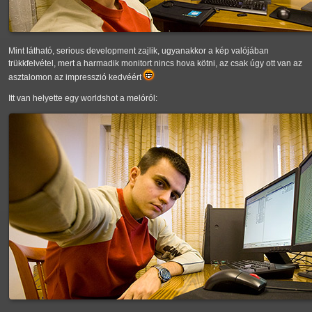
Mint látható, serious development zajlik, ugyanakkor a kép valójában
trükkfelvétel, mert a harmadik monitort nincs hova kötni, az csak úgy ott van az
asztalomon az impresszió kedvéért
Itt van helyette egy worldshot a melóról: