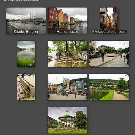
Kikötő, Bergen
Hanza-házak
A Világörökség része