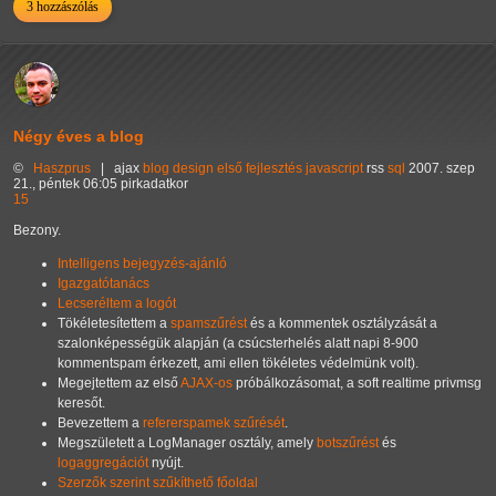
3 hozzászólás
Négy éves a blog
©
Haszprus
|
ajax
blog
design
első
fejlesztés
javascript
rss
sql
2007. szep
21., péntek 06:05 pirkadatkor
15
Bezony.
Intelligens bejegyzés-ajánló
Igazgatótanács
Lecseréltem a logót
Tökéletesítettem a
spamszűrést
és a kommentek osztályzását a
szalonképességük alapján (a csúcsterhelés alatt napi 8-900
kommentspam érkezett, ami ellen tökéletes védelmünk volt).
Megejtettem az első
AJAX-os
próbálkozásomat, a soft realtime privmsg
keresőt.
Bevezettem a
refererspamek szűrését
.
Megszületett a LogManager osztály, amely
botszűrést
és
logaggregációt
nyújt.
Szerzők szerint szűkíthető főoldal