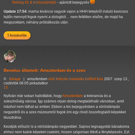
Telólog #1 & krízisszámláló
- ajánlott bejegyzés
Update 17:54
: marha kiváncsi vagyok vajon a HHH tetejéről induló kavicsos
lejtőn mennyit fogok nyerni a dologból… nem feltétlen elsőre, de majd ha
megszoktam, néhány próbálkozás után.
5 hozzászólás
Benelux államok: Amszterdam és a szex
©
Balage
|
amszterdam
első
fotózás
hollandia
külföld
túra
2007. szep 13.,
csütörtök 06:05 pirkadatkor
15
Nyílván már sokan hallottátok, hogy
Amszterdam
a tolerancia és a
sokszínűség városa. Így számos olyan dolog megtalálható városban, amit
máshol nem láthat az ember. Ebben a kis bejegyzésben a vöröslámpás
negyedről és a szex múzeumról fogok írni egy rövid összefoglalót képekkel
illusztrálva.
Kezdjük először is a vöröslámpás negyeddel. Sajnos legnagyobb bánatomra
ehhez nem tudok képeket csatolni, hiszen szigorúan tiltott a fényképezés. Ezt