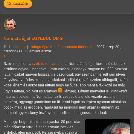
15 hozzászólás
Normafa éjjel EGYEDÜL OMG
©
Haszprus
|
bringa
éjszakai túra
normafa
történelem
2007. szep 20.,
csütörtök 00:22 amikor alszol
2
Szóval lejöttem a
szokásos útvonalon
a Normafánál éjjel koromsötétben az
erdőben egyedül bringával. Para volt? Mi az hogy? Nagyon is! Júúúj viszont
láttam őzikét nagyon hosszan, először csak egy szempár meredt rám (ilyen
fényvisszaverődés mint a macskáknál tudjátok), az út szélén álldogállt, aztán
közel értem és akkor már láttam hogy mi ő, beljebb ment a fák közé de még
úgy is láttam, pici volt és aranyos
Tényleg. Láttam menyétet is. Mindkettőt
még az út elején (a Normafától az Erzsébet-kilátó felé vezető aszfaltút
mentén), úgyhogy gondoltam na itt szívni fogok ha lépten nyomon állatokba
botlok majd az erdőben, ráadásul ha mondjuk nem akarnak elmenni az
utamból egy keskeny ösvényen, neadjisten beagresszorkodnak…
Mindegy, begurultam a susnyásba. 20 perc után
már időnként artikulálatlan szavak jöttek az
erdőből, elég para volt. Persze nyilván csak a