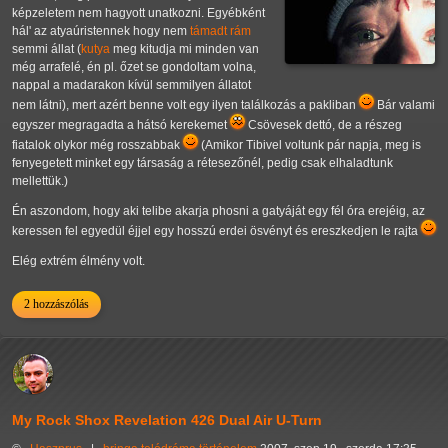
képzeletem nem hagyott unatkozni. Egyébként
hál' az atyaúristennek hogy nem
támadt rám
semmi állat (
kutya
meg kitudja mi minden van
még arrafelé, én pl. őzet se gondoltam volna,
nappal a madarakon kívül semmilyen állatot
nem látni), mert azért benne volt egy ilyen találkozás a pakliban
Bár valami
egyszer megragadta a hátsó kerekemet
Csövesek dettó, de a részeg
fiatalok olykor még rosszabbak
(Amikor Tibivel voltunk pár napja, meg is
fenyegetett minket egy társaság a rétesezőnél, pedig csak elhaladtunk
mellettük.)
Én aszondom, hogy aki telibe akarja phosni a gatyáját egy fél óra erejéig, az
keressen fel egyedül éjjel egy hosszú erdei ösvényt és ereszkedjen le rajta
Elég extrém élmény volt.
2 hozzászólás
My Rock Shox Revelation 426 Dual Air U-Turn