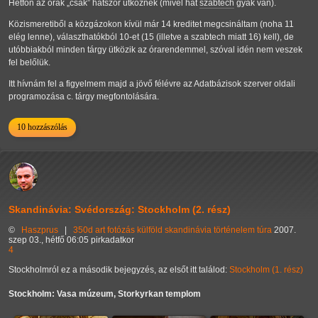
Hétfőn az órák
csak
hatszor ütköznek (mivel hat
szabtech
gyak van).
Közismeretiből a közgázokon kívül már 14 kreditet megcsináltam (noha 11
elég lenne), választhatókból 10-et (15 (illetve a szabtech miatt 16) kell), de
utóbbiakból minden tárgy ütközik az órarendemmel, szóval idén nem veszek
fel belőlük.
Itt hívnám fel a figyelmem majd a jövő félévre az Adatbázisok szerver oldali
programozása c. tárgy megfontolására.
10 hozzászólás
Skandinávia: Svédország: Stockholm (2. rész)
©
Haszprus
|
350d
art
fotózás
külföld
skandinávia
történelem
túra
2007.
szep 03., hétfő 06:05 pirkadatkor
4
Stockholmról ez a második bejegyzés, az elsőt itt találod:
Stockholm (1. rész)
Stockholm: Vasa múzeum, Storkyrkan templom