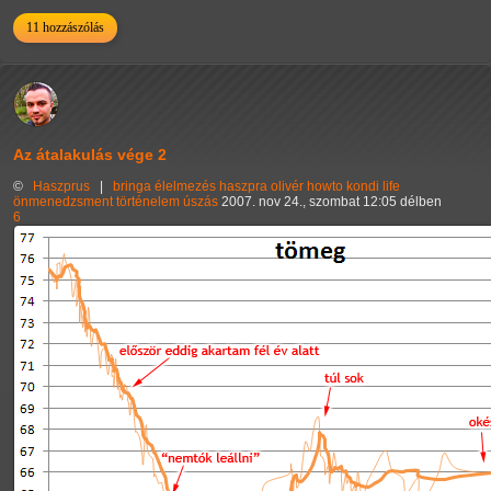
11 hozzászólás
Az átalakulás vége 2
©
Haszprus
|
bringa
élelmezés
haszpra olivér
howto
kondi
life
önmenedzsment
történelem
úszás
2007. nov 24., szombat 12:05 délben
6