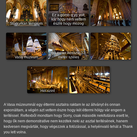
Ez a gömb q yo volt,
kár hogy nem vettem
Storkyrkan templom
észre hogy mozog
69 méter hosszú, 12
Vasa múzeum
méter széles
Hét szint
A Vasa múzeumnál egy éttermi asztalra raktam le az állványt és onnan
exponáltam, a végén azt vettem észre hogy két éttermi hölgy vár engem a
terítéssel. Reflexből mondtam hogy Sorry, csak második nekifutásra esett le,
hogy ők nem demonstratíve nem kezdtek neki az asztal terítésének, hanem
kedvesen megvárták, hogy végezzek a fotózással, a helyénvaló tehát a Thank
you lett volna.