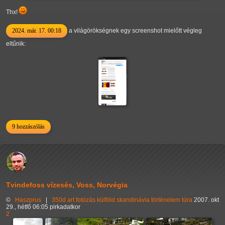
Thx!
2024. már. 17. 00:18
a világörökségnek egy screenshot mielőtt végleg
eltűnik:
9 hozzászólás
Tvindefoss vízesés, Voss, Norvégia
©
Haszprus
|
350d
art
fotózás
külföld
skandinávia
történelem
túra
2007. okt
29., hétfő 06:05 pirkadatkor
2