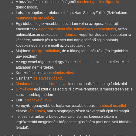
A hozzászólások formai minőségéről
mesterséges intelligencia
gondoskodik.
Létszámleépítés keretében elbúcsúztam ScoobyZolitól (Szívünkben
munkássága örökké él
)
Egy időben legszívesebben bezártam volna az egész kócerájt,
ehelyett csak
elgondolkodtam róla
,
letiltottam a kommenteket
, aztán
automatikusan csukott be
mindennap
, végül tényleg atomot dobtam rá
két hétre, aminek (és a szerver mai napig történő sql hibáinak)
következtében felére esett az olvasottságunk.
Majdnem
designt váltottam
, de a tömeg lebeszélt róla (én legalábbis
úgy éreztem)
Az egy évnél régebbi bejegyzésekre
letiltottam a
kommentelést. Mert
általában nem érdekel.
Korszerűsítettem a
sessionkezelést
.
Csináltam
bejegyzésidőzítőt
.
Montana holland tudósításaival
internacionalizálta a blog fedélzetét.
Címkékkel
egészült ki az eddigi félcímke-rendszer, természetesen ez is
spéci überblog-módon
Lett
Topicfigyelő RSS
Az egyik legnagyobb és leglátványosabb dobás
thumbnail nézettel
ellátott
képlapozó
, ami a blogbejegyzések szövegéből építi fel magát.
Teljesen újraírtam a bejegyzés-várólistát, és képessé tettem a
legközelebbi megjelenési időpont megjóslására (ami nem volt triviális
feladat).