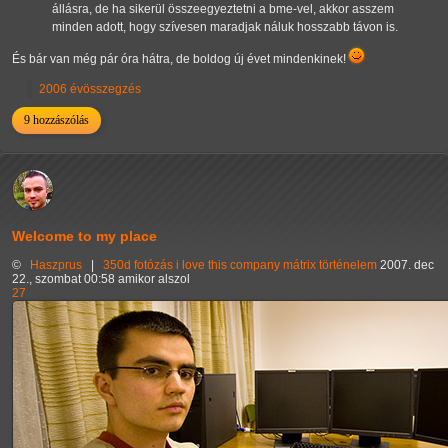
állásra, de ha sikerül összeegyeztetni a bme-vel, akkor asszem
minden adott, hogy szívesen maradjak náluk hosszabb távon is.
És bár van még pár óra hátra, de boldog új évet mindenkinek!
2006 évösszegzés
9 hozzászólás
Welcome to my place
©
Haszprus
|
350d
fotózás
i love this company
mátrix
történelem
2007. dec
22., szombat 00:58 amikor alszol
27