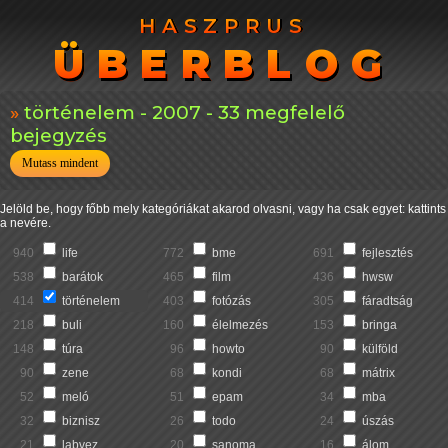
HASZPRUS
HASZPRUS
ÜBERBLOG
ÜBERBLOG
történelem - 2007 - 33 megfelelő
bejegyzés
Mutass mindent
Jelöld be, hogy főbb mely kategóriákat akarod olvasni, vagy ha csak egyet: kattints
a nevére.
940
life
772
bme
691
fejlesztés
538
barátok
465
film
436
hwsw
414
történelem
403
fotózás
305
fáradtság
218
buli
160
élelmezés
153
bringa
148
túra
96
howto
90
külföld
90
zene
68
kondi
68
mátrix
52
meló
51
epam
34
mba
32
biznisz
26
todo
24
úszás
21
labvez
20
sanoma
16
álom