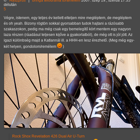
©
Haszprus
|
bringa
telódráma
történelem
2007. szep 19., szerda 17:35
délután
5
Végre, istenem, egy teljes év kellett elteljen mire megléptem, de megléptem
és oh yeah. Bizony rögtön sokkal gyorsabban tudok hajtani a rázósabb
szakaszokon, pedig ma még csak egy bemelegítő kört mentem egy nagyon
laza részen (ráadásul teljesen kijőve a gyakorlatból), de még ott is jól jött. Az
igazi különbség majd a Katlannál ill. a HHH-en lesz érezhető. (Meg még egy-
két helyen, gondolom/remélem
)
Rock Shox Revelation 426 Dual Air U-Turn