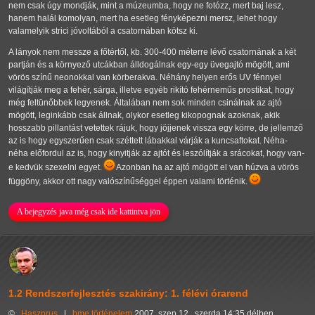
nem csak úgy mondják, mint a múzeumba, hogy ne fotózz, mert baj lesz,
hanem halál komolyan, mert ha esetleg fényképezni mersz, lehet hogy
valamelyik strici jóvoltából a csatornában kötsz ki.
A lányok nem messze a főtértől, kb. 300-400 méterre lévő csatornának a két
partján és a környező utcákban álldogálnak egy-egy üvegajtó mögött, ami
vörös színű neonokkal van körberakva. Néhány helyen erős UV fénnyel
világítják meg a fehér, sárga, illetve egyéb rikító fehérneműs prostikat, hogy
még feltünőbbek legyenek. Általában nem sok minden csinálnak az ajtó
mögött, leginkább csak állnak, olykor esetleg kikopognak azoknak, akik
hosszabb pillantást vetettek rájuk, hogy jöjjenek vissza egy körre, de jellemző
az is hogy egyszerűen csak széttett lábakkal várják a kuncsaftokat. Néha-
néha előfordul az is, hogy kinyitják az ajtót és leszólítják a srácokat, hogy van-
e kedvük szexelni egyet.
Azonban ha az ajtó mögött el van húzva a vörös
függöny, akkor ott nagy valószínűséggel éppen valami történik.
A bejegyzés java még csak ide kattintva jön
1.2 Rendszerfejlesztés szakirány: 1. félévi órarend
©
Haszprus
|
bme
történelem
2007. szep 12., szerda 14:35 délben