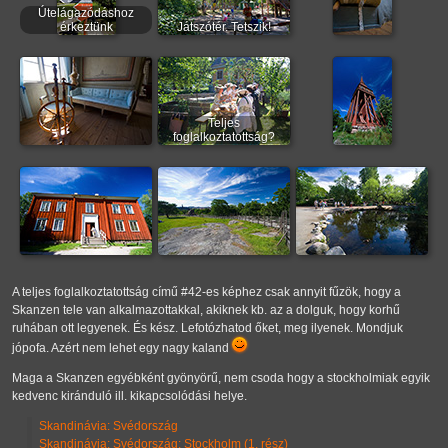
Útelágazódáshoz
érkeztünk
Játszótér. Tetszik!
Teljes
foglalkoztatottság?
A teljes foglalkoztatottság című #42-es képhez csak annyit fűzök, hogy a
Skanzen tele van alkalmazottakkal, akiknek kb. az a dolguk, hogy korhű
ruhában ott legyenek. És kész. Lefotózhatod őket, meg ilyenek. Mondjuk
jópofa. Azért nem lehet egy nagy kaland
Maga a Skanzen egyébként gyönyörű, nem csoda hogy a stockholmiak egyik
kedvenc kiránduló ill. kikapcsolódási helye.
Skandinávia: Svédország
Skandinávia: Svédország: Stockholm (1. rész)