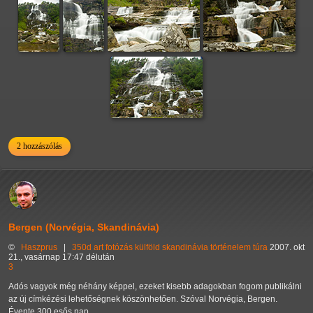
2 hozzászólás
Bergen (Norvégia, Skandinávia)
©
Haszprus
|
350d
art
fotózás
külföld
skandinávia
történelem
túra
2007. okt
21., vasárnap 17:47 délután
3
Adós vagyok még néhány képpel, ezeket kisebb adagokban fogom publikálni
az új címkézési lehetőségnek köszönhetően. Szóval Norvégia, Bergen.
Évente 300 esős nap.