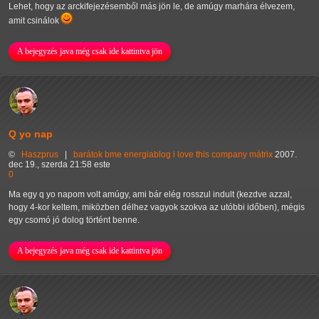
Lehet, hogy az arckifejezésemből más jön le, de amúgy marhára élvezem,
amit csinálok
A bejegyzés java még csak ide kattintva jön
Q yo nap
©
Haszprus
|
barátok
bme
energiablog
i love this company
mátrix
2007.
dec 19., szerda 21:58 este
0
Ma egy q yo napom volt amúgy, ami bár elég rosszul indult (kezdve azzal,
hogy 4-kor keltem, miközben délhez vagyok szokva az utóbbi időben), mégis
egy csomó jó dolog történt benne.
A bejegyzés java még csak ide kattintva jön