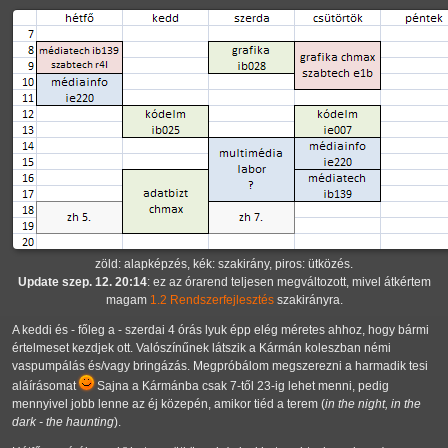
zöld: alapképzés, kék: szakirány, piros: ütközés.
Update szep. 12. 20:14
: ez az órarend teljesen megváltozott, mivel átkértem
magam
1.2 Rendszerfejlesztés
szakirányra.
A keddi és - főleg a - szerdai 4 órás lyuk épp elég méretes ahhoz, hogy bármi
értelmeset kezdjek ott. Valószínűnek látszik a Kármán koleszban némi
vaspumpálás és/vagy bringázás. Megpróbálom megszerezni a harmadik tesi
aláírásomat
Sajna a Kármánba csak 7-től 23-ig lehet menni, pedig
mennyivel jobb lenne az éj közepén, amikor tiéd a terem (
in the night, in the
dark - the haunting
).