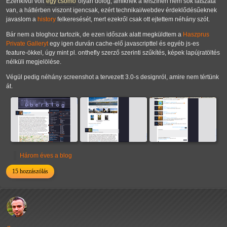
Ezenkívül volt
egy csomó
olyan dolog, amiknek a felszínen nem sok látszata
van, a háttérben viszont igencsak, ezért technikai/webdev érdeklődésűeknek
javaslom a
history
felkeresését, mert ezekről csak ott ejtettem néhány szót.
Bár nem a bloghoz tartozik, de ezen időszak alatt megküldtem a
Haszprus
Private Galleryt
egy igen durván cache-elő javascripttel és egyéb js-es
feature-ökkel, úgy mint pl. onthefly szerző szerinti szűkítés, képek lapújratöltés
nélküli megjelölése.
Végül pedig néhány screenshot a tervezett 3.0-s designról, amire nem tértünk
át.
Három éves a blog
15 hozzászólás