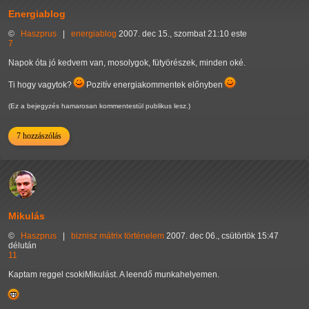
Energiablog
©
Haszprus
|
energiablog
2007. dec 15., szombat 21:10 este
7
Napok óta jó kedvem van, mosolygok, fütyörészek, minden oké.
Ti hogy vagytok?
Pozitív energiakommentek előnyben
(Ez a bejegyzés hamarosan kommentestül publikus lesz.)
7 hozzászólás
Mikulás
©
Haszprus
|
biznisz
mátrix
történelem
2007. dec 06., csütörtök 15:47
délután
11
Kaptam reggel csokiMikulást. A leendő munkahelyemen.