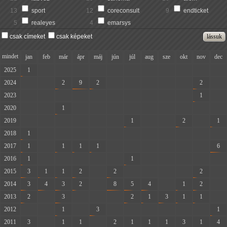
13
sport
12
coreconsult
9
endticket
5
realeyes
4
emarsys
csak címeket
csak képeket
mindet
jan
feb
már
ápr
máj
jún
júl
aug
sze
okt
nov
dec
2025
1
-
-
-
-
-
-
-
-
-
-
-
2024
-
-
2
9
2
-
-
-
-
-
2
-
2023
-
-
-
-
-
-
-
-
-
-
1
-
2020
-
-
1
-
-
-
-
-
-
-
-
-
2019
-
-
-
-
-
-
1
-
-
2
-
1
2018
1
-
-
-
-
-
-
-
-
-
-
-
2017
1
-
1
1
1
-
-
-
-
-
-
6
2016
1
-
-
-
-
-
1
-
-
-
-
-
2015
3
1
1
2
-
2
-
-
-
-
2
-
2014
3
4
3
2
-
8
5
4
-
1
2
-
2013
2
-
3
-
-
-
2
1
3
1
1
-
2012
-
-
1
-
3
-
-
-
-
-
-
1
2011
3
-
1
1
-
2
1
1
1
3
1
4