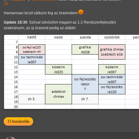
15
Hamarosan kicsit változni fog az órarendem
Update 18:30
: Szóval üdvözlöm magam az 1.2 Rendszerfejlesztés
szakirányon, az új órarend pedig az alábbi:
15 hozzászólás