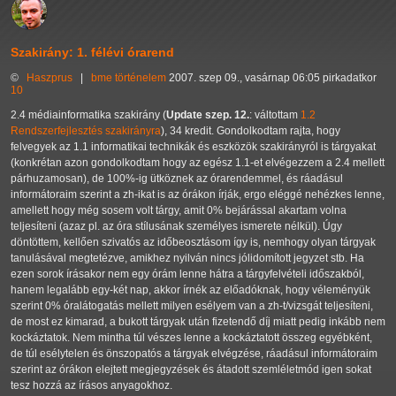
Szakirány: 1. félévi órarend
©
Haszprus
|
bme
történelem
2007. szep 09., vasárnap 06:05 pirkadatkor
10
2.4 médiainformatika szakirány (
Update szep. 12.
: váltottam
1.2
Rendszerfejlesztés szakirányra
), 34 kredit. Gondolkodtam rajta, hogy
felvegyek az 1.1 informatikai technikák és eszközök szakirányról is tárgyakat
(konkrétan azon gondolkodtam hogy az egész 1.1-et elvégezzem a 2.4 mellett
párhuzamosan), de 100%-ig ütköznek az órarendemmel, és ráadásul
informátoraim szerint a zh-ikat is az órákon írják, ergo eléggé nehézkes lenne,
amellett hogy még sosem volt tárgy, amit 0% bejárással akartam volna
teljesíteni (azaz pl. az óra stílusának személyes ismerete nélkül). Úgy
döntöttem, kellően szivatós az időbeosztásom így is, nemhogy olyan tárgyak
tanulásával megtetézve, amikhez nyilván nincs jólidomított jegyzet stb. Ha
ezen sorok írásakor nem egy órám lenne hátra a tárgyfelvételi időszakból,
hanem legalább egy-két nap, akkor írnék az előadóknak, hogy véleményük
szerint 0% óralátogatás mellett milyen esélyem van a zh-t/vizsgát teljesíteni,
de most ez kimarad, a bukott tárgyak után fizetendő díj miatt pedig inkább nem
kockáztatok. Nem mintha túl vészes lenne a kockáztatott összeg egyébként,
de túl esélytelen és önszopatós a tárgyak elvégzése, ráadásul informátoraim
szerint az órákon elejtett megjegyzések és átadott szemléletmód igen sokat
tesz hozzá az írásos anyagokhoz.