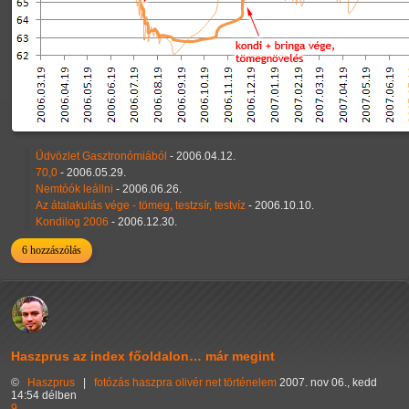
Üdvözlet Gasztronómiából
- 2006.04.12.
70,0
- 2006.05.29.
Nemtóók leállni
- 2006.06.26.
Az átalakulás vége - tömeg, testzsír, testvíz
- 2006.10.10.
Kondilog 2006
- 2006.12.30.
6 hozzászólás
Haszprus az index főoldalon… már megint
©
Haszprus
|
fotózás
haszpra olivér
net
történelem
2007. nov 06., kedd
14:54 délben
9