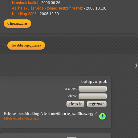
Nemtóók leállni
- 2006.06.26.
Az átalakulás vége - tömeg, testzsír, testvíz
- 2006.10.10.
Kondilog 2006
- 2006.12.30.
6 hozzászólás
További bejegyzések
belépve jobb
usernév:
jelszó:
Belépve okosabb a blog. A fenti mezőkben regisztrálhatsz egyből.
Elfelejtetted a jelszavad?