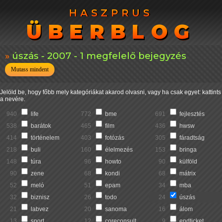
HASZPRUS
HASZPRUS
ÜBERBLOG
ÜBERBLOG
úszás - 2007 - 1 megfelelő bejegyzés
Mutass mindent
Jelöld be, hogy főbb mely kategóriákat akarod olvasni, vagy ha csak egyet: kattints
a nevére.
940
life
772
bme
691
fejlesztés
538
barátok
465
film
436
hwsw
414
történelem
403
fotózás
305
fáradtság
218
buli
160
élelmezés
153
bringa
148
túra
96
howto
90
külföld
90
zene
68
kondi
68
mátrix
52
meló
51
epam
34
mba
32
biznisz
26
todo
24
úszás
21
labvez
20
sanoma
16
álom
13
sport
12
coreconsult
9
endticket