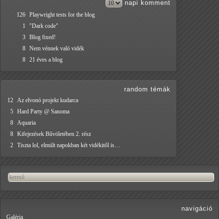
napi
komment
126
Playwright tests for the blog
1
"Dark code"
3
Blog fixed!
8
Nem vénnek való vidék
8
21 éves a blog
random témák
12
Az elvonó projekt kudarca
5
Hard Party @ Sanoma
8
Aquaria
8
Kifejezések Bűvöletében 2. rész
2
Tiszta lol, elmúlt napokban két vidékitől is…
navigáció
Galéria