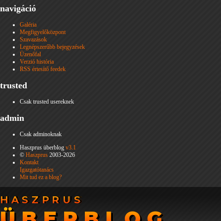
navigáció
Galéria
Megfigyelőközpont
Szavazások
Legnépszerűbb bejegyzések
Üzenőfal
Verzió história
RSS értesítő feedek
trusted
Csak trusted usereknek
admin
Csak adminoknak
Haszprus überblog
v3.1
©
Haszprus
2003-2026
Kontakt
Igazgatótanács
Mit tud ez a blog?
HASZPRUS
HASZPRUS
ÜBERBLOG
ÜBERBLOG