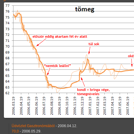
6
Üdvözlet Gasztronómiából
- 2006.04.12.
70,0
- 2006.05.29.