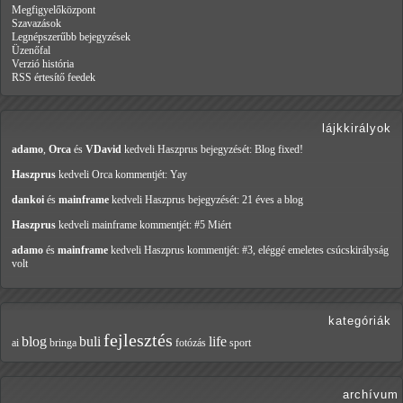
Megfigyelőközpont
Szavazások
Legnépszerűbb bejegyzések
Üzenőfal
Verzió história
RSS értesítő feedek
lájkkirályok
adamo
,
Orca
és
VDavid
kedveli Haszprus
bejegyzését: Blog fixed!
Haszprus
kedveli Orca
kommentjét: Yay
dankoi
és
mainframe
kedveli Haszprus
bejegyzését: 21 éves a blog
Haszprus
kedveli mainframe
kommentjét: #5 Miért
adamo
és
mainframe
kedveli Haszprus
kommentjét: #3, eléggé emeletes csúcskirályság
volt
kategóriák
fejlesztés
blog
buli
life
ai
bringa
fotózás
sport
archívum