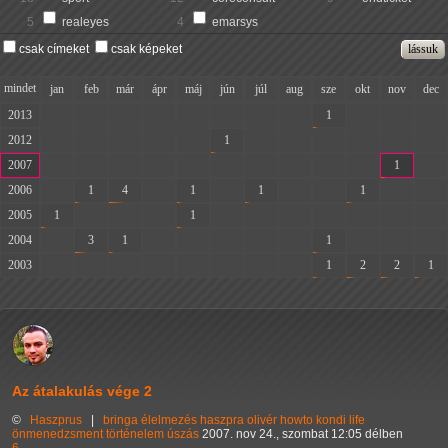
5
realeyes
4
emarsys
csak címeket
csak képeket
mindet
jan
feb
már
ápr
máj
jún
júl
aug
sze
okt
nov
dec
2013
-
-
-
-
-
-
-
-
1
-
-
-
2012
-
-
-
-
-
1
-
-
-
-
-
-
2007
-
-
-
-
-
-
-
-
-
-
1
-
2006
-
1
4
-
1
-
1
-
-
1
-
-
2005
1
-
-
-
1
-
-
-
-
-
-
-
2004
-
3
1
-
-
-
-
-
1
-
-
-
2003
-
-
-
-
-
-
-
-
1
2
2
1
Az átalakulás vége 2
©
Haszprus
|
bringa
élelmezés
haszpra olivér
howto
kondi
life
önmenedzsment
történelem
úszás
2007. nov 24., szombat 12:05 délben