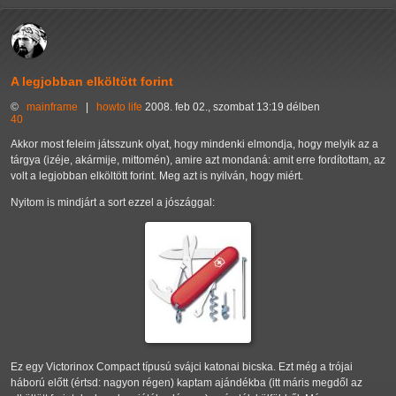
A legjobban elköltött forint
©
mainframe
|
howto
life
2008. feb 02., szombat 13:19 délben
40
Akkor most feleim játsszunk olyat, hogy mindenki elmondja, hogy melyik az a
tárgya (izéje, akármije, mittomén), amire azt mondaná: amit erre fordítottam, az
volt a legjobban elköltött forint. Meg azt is nyilván, hogy miért.
Nyitom is mindjárt a sort ezzel a jószággal:
Ez egy Victorinox Compact típusú svájci katonai bicska. Ezt még a trójai
háború előtt (értsd: nagyon régen) kaptam ajándékba (itt máris megdől az