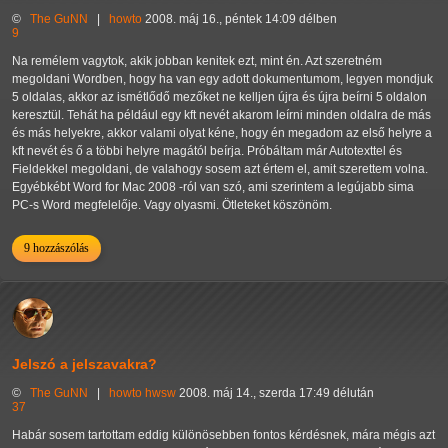
©
The GuNN
|
howto
2008. máj 16., péntek 14:09 délben
9
Na remélem vagytok, akik jobban kenitek ezt, mint én. Azt szeretném
megoldani Wordben, hogy ha van egy adott dokumentumom, legyen mondjuk
5 oldalas, akkor az ismétlődő mezőket ne kelljen újra és újra beírni 5 oldalon
keresztül. Tehát ha például egy kft nevét akarom leírni minden oldalra de más
és más helyekre, akkor valami olyat kéne, hogy én megadom az első helyre a
kft nevét és ő a többi helyre magától beírja. Próbáltam már Autotexttel és
Fieldekkel megoldani, de valahogy sosem azt értem el, amit szerettem volna.
Egyébkébt Word for Mac 2008 -ról van szó, ami szerintem a legújabb sima
PC-s Word megfelelője. Vagy olyasmi. Ötleteket köszönöm.
9 hozzászólás
Jelszó a jelszavakra?
©
The GuNN
|
howto
hwsw
2008. máj 14., szerda 17:49 délután
37
Habár sosem tartottam eddig különösebben fontos kérdésnek, mára mégis azt