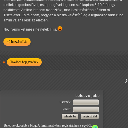
mellékelt gombostűvel, és a pengével teljesen szétkaptam 5-10 órát egy
nekiülésre. Amikor letettem az eszközt, már kicsit másképp néztem rá.
Tisztelettel. És rájöttem, hogy ez a bicska valószínűleg a leghasznosabb cucc
amim valaha lesz az életben.
No, ilyesmiket mesélhetnétek Ti is.
40 hozzászólás
További bejegyzések
belépve jobb
usernév:
jelszó:
Belépve okosabb a blog. A fenti mezőkben regisztrálhatsz egyből.