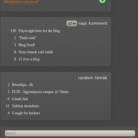
Elfelejtetted a jelszavad?
napi
komment
126
Playwright tests for the blog
1
"Dark code"
3
Blog fixed!
8
Nem vénnek való vidék
8
21 éves a blog
random témák
2
Risztekpa - dh
2
ELTE - lágymányosi campus @ 10mm
6
Gmail chat
11
Sidebar átrendezés
4
Google for hackers