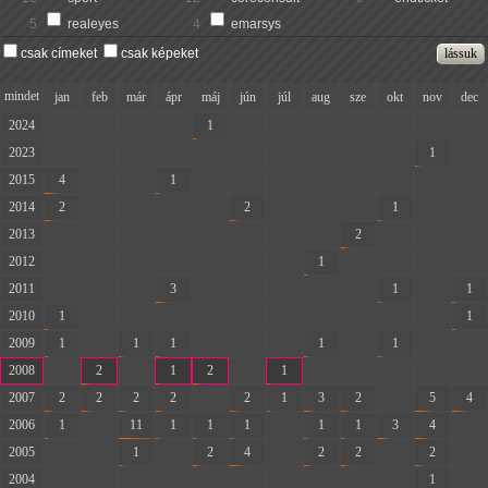
5
realeyes
4
emarsys
csak címeket
csak képeket
mindet
jan
feb
már
ápr
máj
jún
júl
aug
sze
okt
nov
dec
2024
-
-
-
-
1
-
-
-
-
-
-
-
2023
-
-
-
-
-
-
-
-
-
-
1
-
2015
4
-
-
1
-
-
-
-
-
-
-
-
2014
2
-
-
-
-
2
-
-
-
1
-
-
2013
-
-
-
-
-
-
-
-
2
-
-
-
2012
-
-
-
-
-
-
-
1
-
-
-
-
2011
-
-
-
3
-
-
-
-
-
1
-
1
2010
1
-
-
-
-
-
-
-
-
-
-
1
2009
1
-
1
1
-
-
-
1
-
1
-
-
2008
-
2
-
1
2
-
1
-
-
-
-
-
2007
2
2
2
2
-
2
1
3
2
-
5
4
2006
1
-
11
1
1
1
-
1
1
3
4
-
2005
-
-
1
-
2
4
-
2
2
-
2
-
2004
-
-
-
-
-
-
-
-
-
-
1
-