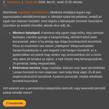
©
Haszprus
|
howto
life
2008. feb 05., kedd 15:05 délután
25
Mainframe
legjobban elköltött forint
ötletének mintájára legyen egy
legrosszabbul elköltött forint topic is. Mindjárt nyitok két példával, amiből az
egyik nem teljesen helytálló, mert végülis a fejhallgatót örömmel használom
(szemben az eredeti címzettel, akinek véve lett), de...
Wireless fejhallgató
. A wireless-ség ugyan nagy előny, meg iszonyat
feelinges, cserébe gyenge a hangminőség, időnként külső jelek
bezavarnak. akkor is ha amúgy egy drága konstrukcióról beszélünk.
Plusz az enyémben van valami
intelligens
kikapcsolhatatlan
hangerőszabályzás is, ami megvéd a túl hangos részekről, ez a
gyakorlatban azt jelenti hogy amikor egy zeneszámban jön a zúzós
rész akkor jól lehalkul az egész, a halk részek meg felhangosodnak...
Jó gondolat, beteg megvalósítás.
Elektromos borotva
. Nagy csalódás, teljesen szar, igazi pénzkidobás.
Lassan borotvál és nem alaposan, nem tudja tövig vágni. És itt sem
alapkonstrukcióról beszélünk. A polcon porosodik, inkább eldobható
borotvát használok.
Volt valamid ami a pénzkidobás kategóriába tartozott, vagy kevesebb pénzből
jobbat vehettél volna?
25 hozzászólás