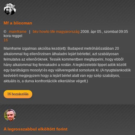
Mf a bliccman
©
mainframe
|
bkv
howto
life
magyarország
2008. ápr 05., szombat 09:05
kora reggel
16
Mainframe izgalmas akcióba kezd(ett): Budapest metróhálózatában 20
alkalommal fog ellenőrzésen áthaladni lejárt bérlettel, azt szabályosan
felmutatva az ellenőröknek. Tessék kommentben megtippelni, hogy ebből
hány alkalommal fog fennakadni a rostán. A legközelebbi tippet adók között
egy barátságos mosolyt és egy vállveregetést sorsolunk ki. (A nyugtalankodók
kedvéért megjegyzem hogy a lejárt bérlet alatt van egy szép szabályos,
aktuális is, a durva konfrontációk elkerülése végett.)
16 hozzászólás
A legrosszabbul elköltött forint