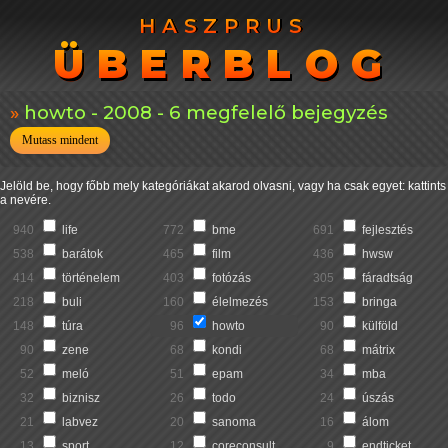
HASZPRUS
HASZPRUS
ÜBERBLOG
ÜBERBLOG
howto - 2008 - 6 megfelelő bejegyzés
Mutass mindent
Jelöld be, hogy főbb mely kategóriákat akarod olvasni, vagy ha csak egyet: kattints
a nevére.
940
life
772
bme
691
fejlesztés
538
barátok
465
film
436
hwsw
414
történelem
403
fotózás
305
fáradtság
218
buli
160
élelmezés
153
bringa
148
túra
96
howto
90
külföld
90
zene
68
kondi
68
mátrix
52
meló
51
epam
34
mba
32
biznisz
26
todo
24
úszás
21
labvez
20
sanoma
16
álom
13
sport
12
coreconsult
9
endticket