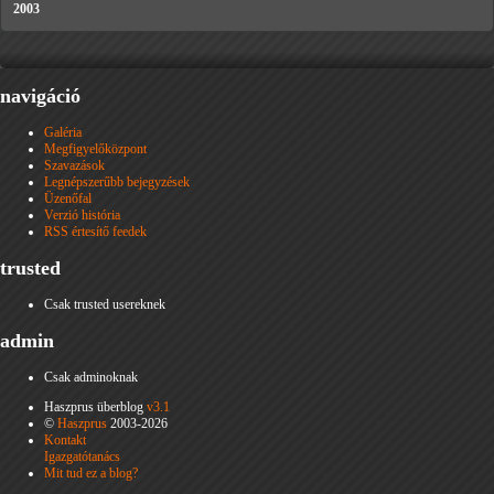
2003
navigáció
Galéria
Megfigyelőközpont
Szavazások
Legnépszerűbb bejegyzések
Üzenőfal
Verzió história
RSS értesítő feedek
trusted
Csak trusted usereknek
admin
Csak adminoknak
Haszprus überblog
v3.1
©
Haszprus
2003-2026
Kontakt
Igazgatótanács
Mit tud ez a blog?