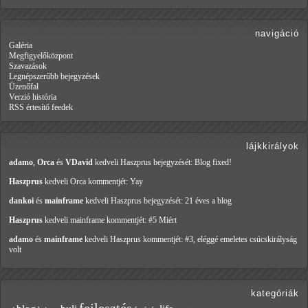
navigáció
Galéria
Megfigyelőközpont
Szavazások
Legnépszerűbb bejegyzések
Üzenőfal
Verzió história
RSS értesítő feedek
lájkkirályok
adamo
,
Orca
és
VDavid
kedveli Haszprus
bejegyzését: Blog fixed!
Haszprus
kedveli Orca
kommentjét: Yay
dankoi
és
mainframe
kedveli Haszprus
bejegyzését: 21 éves a blog
Haszprus
kedveli mainframe
kommentjét: #5 Miért
adamo
és
mainframe
kedveli Haszprus
kommentjét: #3, eléggé emeletes csúcskirályság
volt
kategóriák