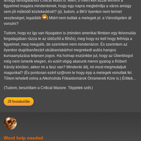
amúgy támogatandó Critical Mass is. Miért, ó miért kell azzal felhívni a
figyelmet magára mindenkinek, hogy egy napra megbénítja a város amúgy
sem jól működő közlekedését? (jó, tudom, a BKV ilyenkor nem termel
veszteséget, legalább
) Miért nem tudtak a melegek pl. a Városligeten át
vonulni?
Tudom, hogy ez így van Nyugaton is (minden amerikai filmben egy felvonulás
forgatagában rázza le az üldözőit a főhős), meg hogy ez kell hogy felhívja a
figyelmet, meg miegyéb, de szerintem nem mindenáron. És szerintem az
ilyenkor dugóban/lezárt utcában/akárhol megrekedt autós hangos
kurvaanyázása teljesen jogos. Ha holnap eszünkbe jut, hogy az Überblogot
még nem ismerik elegen, és ezért végig akarunk menni gyalog a Róbert
Károly körúton, akkor mi a fasz van? Mindenki állj, mi most megmutatjuk
magunkat? (És pontosan ezért sz@rom le hogy épp a melegek vonultak fel.
Tőlem lehetett volna a Alkoholista Fókaidomárok Önismereti Köre is.) Értitek...
(Tudom, beszóltam a Critical Massre. Tépjetek szét.)
28 hozzászólás
Word help needed