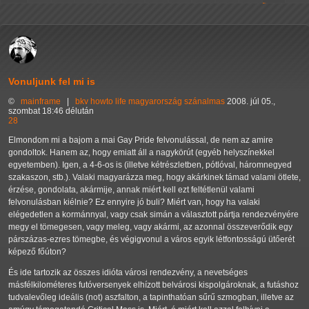
Vonuljunk fel mi is
©
mainframe
|
bkv
howto
life
magyarország
szánalmas
2008. júl 05.,
szombat 18:46 délután
28
Elmondom mi a bajom a mai Gay Pride felvonulással, de nem az amire
gondoltok. Hanem az, hogy emiatt áll a nagykörút (egyéb helyszínekkel
egyetemben). Igen, a 4-6-os is (illetve kétrészletben, pótlóval, háromnegyed
szakaszon, stb.). Valaki magyarázza meg, hogy akárkinek támad valami ötlete,
érzése, gondolata, akármije, annak miért kell ezt feltétlenül valami
felvonulásban kiélnie? Ez ennyire jó buli? Miért van, hogy ha valaki
elégedetlen a kormánnyal, vagy csak simán a választott pártja rendezvényére
megy el tömegesen, vagy meleg, vagy akármi, az azonnal összeverődik egy
párszázas-ezres tömegbe, és végigvonul a város egyik létfontosságú ütőerét
képező főúton?
És ide tartozik az összes idióta városi rendezvény, a nevetséges
másfélkilométeres futóversenyek elhízott belvárosi kispolgároknak, a futáshoz
tudvalevőleg ideális (not) aszfalton, a tapinthatóan sűrű szmogban, illetve az