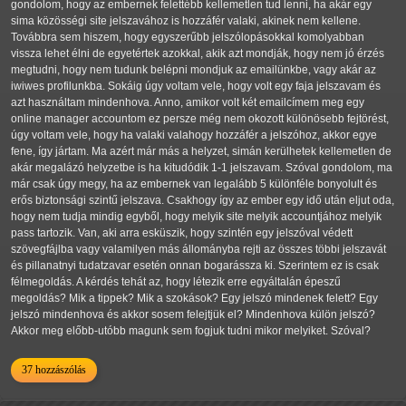
gondolom, hogy az embernek felettébb kellemetlen tud lenni, ha akár egy
sima közösségi site jelszavához is hozzáfér valaki, akinek nem kellene.
Továbbra sem hiszem, hogy egyszerűbb jelszólopásokkal komolyabban
vissza lehet élni de egyetértek azokkal, akik azt mondják, hogy nem jó érzés
megtudni, hogy nem tudunk belépni mondjuk az emailünkbe, vagy akár az
iwiwes profilunkba. Sokáig úgy voltam vele, hogy volt egy faja jelszavam és
azt használtam mindenhova. Anno, amikor volt két emailcímem meg egy
online manager accountom ez persze még nem okozott különösebb fejtörést,
úgy voltam vele, hogy ha valaki valahogy hozzáfér a jelszóhoz, akkor egye
fene, így jártam. Ma azért már más a helyzet, simán kerülhetek kellemetlen de
akár megalázó helyzetbe is ha kitudódik 1-1 jelszavam. Szóval gondolom, ma
már csak úgy megy, ha az embernek van legalább 5 különféle bonyolult és
erős biztonsági szintű jelszava. Csakhogy így az ember egy idő után eljut oda,
hogy nem tudja mindig egyből, hogy melyik site melyik accountjához melyik
pass tartozik. Van, aki arra esküszik, hogy szintén egy jelszóval védett
szövegfájlba vagy valamilyen más állományba rejti az összes többi jelszavát
és pillanatnyi tudatzavar esetén onnan bogarássza ki. Szerintem ez is csak
félmegoldás. A kérdés tehát az, hogy létezik erre egyáltalán épeszű
megoldás? Mik a tippek? Mik a szokások? Egy jelszó mindenek felett? Egy
jelszó mindenhova és akkor sosem felejtjük el? Mindenhova külön jelszó?
Akkor meg előbb-utóbb magunk sem fogjuk tudni mikor melyiket. Szóval?
37 hozzászólás