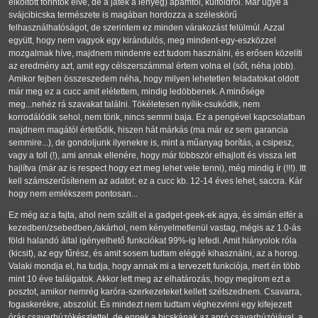
elköltött forintok elve, de a játék a lényeg) apámtól, külföldről. Már ugye a
svájcibicska természete is magában hordozza a széleskörű
felhasználhatóságot, de szerintem ez minden várakozást felülmúl. Azzal
együtt, hogy nem vagyok egy kirándulós, meg mindent-egy-eszközzel
mozgalmak híve, majdnem mindenre ezt tudom használni, és erősen közelíti
az eredmény azt, amit egy célszerszámmal értem volna el (sőt, néha jobb).
Amikor fejben összeszedem néha, hogy milyen lehetetlen feladatokat oldott
már meg ez a cucc amit elétettem, mindig ledöbbenek. A minősége
meg...nehéz rá szavakat találni. Tökéletesen nyílik-csukódik, nem
korrodálódik sehol, nem törik, nincs semmi baja. Ez a pengével kapcsolatban
majdnem magától értetődik, hiszen hát márkás (ma már ez sem garancia
semmire...), de gondoljunk ilyenekre is, mint a műanyag borítás, a csipesz,
vagy a toll (!), ami annak ellenére, hogy már többször elhajlott és vissza lett
hajlítva (már az is respect hogy ezt meg lehet vele tenni), még mindig ír (!!!). Itt
kell számszerűsítenem az adatot: ez a cucc kb. 12-14 éves lehet, saccra. Kár
hogy nem emlékszem pontosan...
Ez még az a fajta, ahol nem szállt el a gadget-geek-ek agya, és simán elfér a
kezedben/zsebedben,/akárhol, nem kényelmetlenül vastag, mégis az 1.0-ás
földi halandó által igényelhető funkciókat 99%-ig lefedi. Amit hiányolok róla
(kicsit), az egy fűrész, és amit sosem tudtam eléggé kihasználni, az a horog.
Valaki mondja el, ha tudja, hogy annak mi a tervezett funkciója, mert én több
mint 10 éve találgatok. Akkor lett meg az elhatározás, hogy megírom ezt a
posztot, amikor nemrég karóra-szerkezeteket kellett szétszednem. Csavarra,
fogaskerékre, abszolút. És mindezt nem tudtam véghezvinni egy kifejezett
órás csavarhúzókészlettel, de ennek a bicskának az apró csavarhúzójával, a