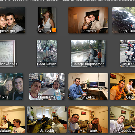
paszi-gát
Szélgép
Hermelin
Jeep 100
ábbképzés
Gabi Katlan
Balage majdnemdh
Tibi Kat
Rita
Mainframe
WiZARD
Gabi
Balage
Schloddi
Mainframe
ScoobyZ