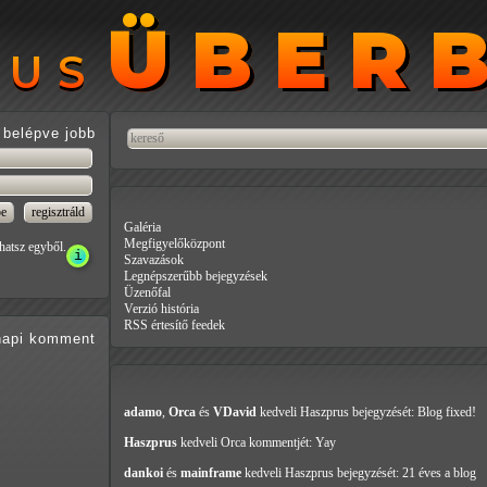
ÜBER
ÜBER
RUS
RUS
belépve jobb
Galéria
Megfigyelőközpont
hatsz egyből.
Szavazások
Legnépszerűbb bejegyzések
Üzenőfal
Verzió história
RSS értesítő feedek
api
komment
adamo
,
Orca
és
VDavid
kedveli Haszprus
bejegyzését: Blog fixed!
Haszprus
kedveli Orca
kommentjét: Yay
dankoi
és
mainframe
kedveli Haszprus
bejegyzését: 21 éves a blog