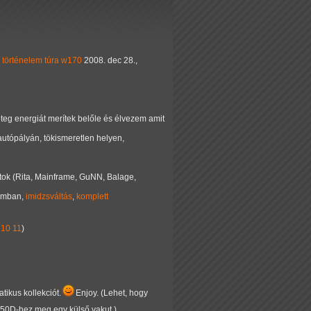
történelem
túra
w170
2008. dec 28.,
eg energiát merítek belőle és élvezem amit
autópályán, tökismeretlen helyen,
tok (Rita, Mainframe, GuNN, Balage,
somban,
imidzsváltás
,
komplett
10
11
)
tikus kollekciót.
Enjoy. (Lehet, hogy
350D-hez meg egy külső vakut.)