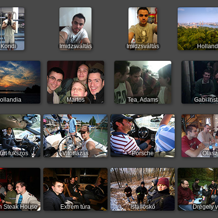
Kondi
Imidzsváltás
Imidzsváltás
Holland
ollandia
Martos
Tea, Adams
Gabi inst
úrt fukszos
Vitorlázás
Porsche
Olasz
n Steak House
Extrém túra
Istállóskő
Drégely 