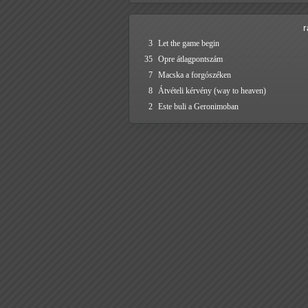
3
Let the game begin
35
Opre átlagpontszám
7
Macska a forgószéken
8
Átvételi kérvény (way to heaven)
2
Este buli a Geronimoban