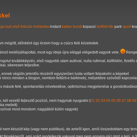
kkel
nga
buli
első
fotózás
hollandia
instant
katlan
kondi
kopaszi
külföld
life
park
sport
tea
am mögött, időnként úgy érzem hogy a csúcs felé közeledek.
lámzó kedélyállapottal, most egy ideje újra eléggé elégedett vagyok vele.
Renget
golul továbbképzés, első nagyobb utam autóval, nulla rutinnal, külföldön, fizetős 
al, sikeresen teljesítve.
 ennek végülis jelentős részéről egyszerűen lusta voltam felpakolni a képeket
 nincs minden a blogon, nemtom feltűnt-e bárkinek), mélyebbre szövődő kapcsola
ás mások felé, spontaneitás növekedése, optimizmus megjelenése a gondolkodá
, két vezető fejlesztő pozíció, nem hagynak nyugodni (
01
02
03
04
05
06
07
08
09
a mellett)
, szóval most mondom: nagyjából külön vagyok)
nem készült kép (vagy nem publikus), de amiről igen, arról összedobtam egy tema
 fényképezőt, ami azért rendelkezik vakuval meg nem annyira gáz mint a teló, a 