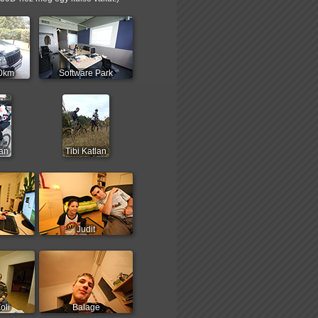
0km
Software Park
lan
Tibi Katlan
Judit
oli
Balage