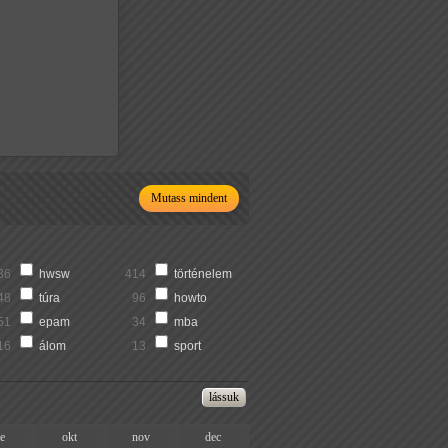
Mutass mindent
36
hwsw
414
történelem
48
túra
96
howto
51
epam
34
mba
16
álom
13
sport
ze
okt
nov
dec