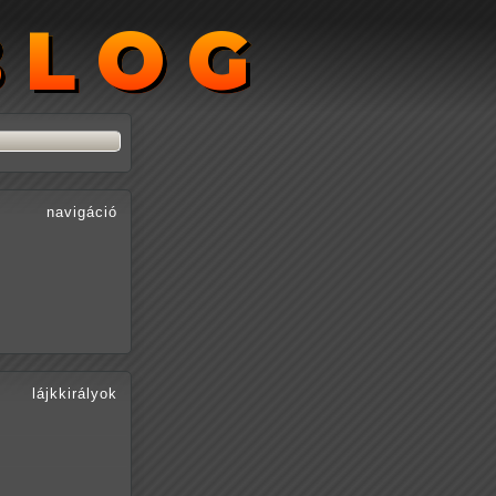
BLOG
BLOG
navigáció
lájkkirályok