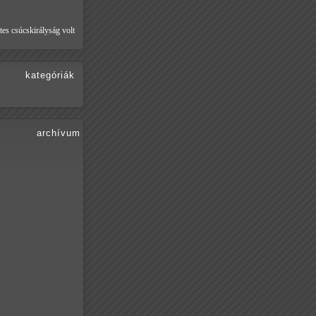
tes csúcskirályság volt
kategóriák
archívum