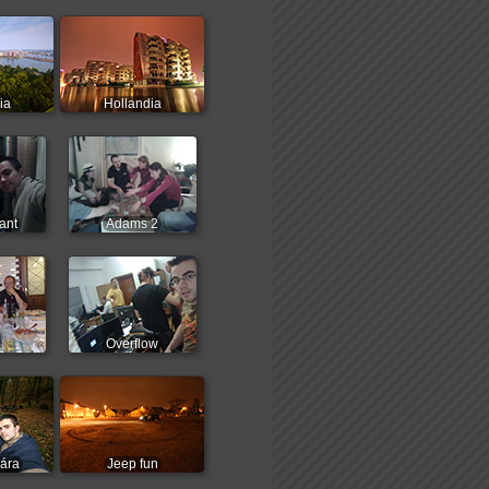
ia
Hollandia
ant
Adams 2
Overflow
vára
Jeep fun