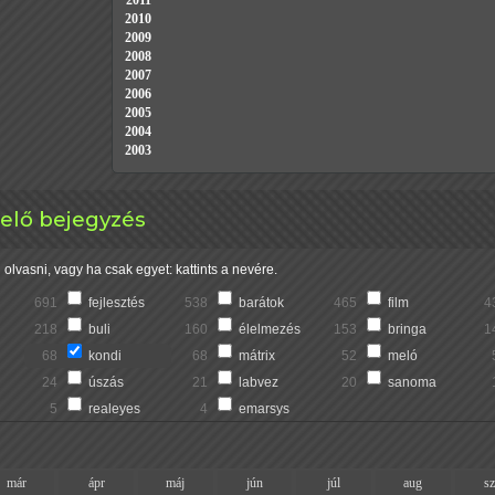
2011
2010
2009
2008
2007
2006
2005
2004
2003
lelő bejegyzés
olvasni, vagy ha csak egyet: kattints a nevére.
691
fejlesztés
538
barátok
465
film
4
218
buli
160
élelmezés
153
bringa
1
68
kondi
68
mátrix
52
meló
24
úszás
21
labvez
20
sanoma
5
realeyes
4
emarsys
már
ápr
máj
jún
júl
aug
s