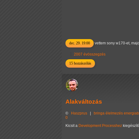
dec. 29. 19:00
vettem sony w170-et, majd 
2007 évösszegzés
15 hozzászólás
Alakváltozás
©
Haszprus
|
bringa
élelmezés
energiab
0
Kicsit a
Development Processhez
kiegészítő