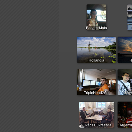
Badass Mofo
Hollandia
H
TripleHead2Go
Kigy
Lukács Cukrászda
Argenti