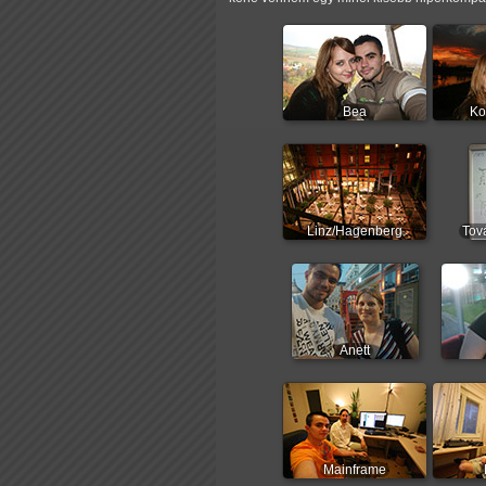
Bea
Ko
Linz/Hagenberg
Tov
Anett
Mainframe