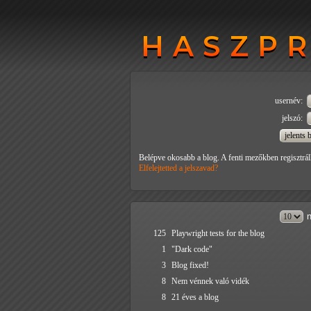
HASZP
HASZP
usernév:
jelszó:
Belépve okosabb a blog. A fenti mezőkben regisztrál
Elfelejtetted a jelszavad?
n
125
Playwright tests for the blog
1
"Dark code"
3
Blog fixed!
8
Nem vénnek való vidék
8
21 éves a blog