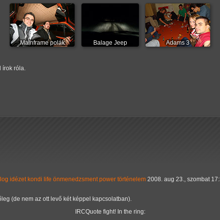
Mainframe polák
Balage Jeep
Adams 3
írok róla.
log
idézet
kondi
life
önmenedzsment
power
történelem
2008. aug 23., szombat 17
leg (de nem az ott levő két képpel kapcsolatban).
IRCQuote fight! In the ring: