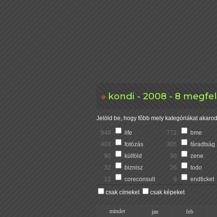
kondi - 2008 - 8 megfe
Jelöld be, hogy főbb mely kategóriákat akarod 
940
life
772
bme
403
fotózás
305
fáradtság
90
külföld
90
zene
32
biznisz
26
todo
12
coreconsult
9
endticket
csak címeket
csak képeket
mindet
jan
feb