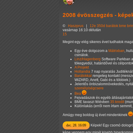
2008 évösszegzés - képe
©
Haszprus
|
12e
350d
barátok
bme
bri
vasárnap 16:10 délután
15
Megint egy elég sikeres évet tudhatok mag
Egy éve dolgozom a
Mátrixban
, hul
csinálok.
Linz/Hagenberg
Software Parkban an
tökegyedül, határidővel és célpontokk
A Projekt
Hollandia
7 nap nyaralás Juditéknál,
Barátokkal
rengeteg kontakt (messze
WiZARD, Anett, Gabi és a többiek.)
Jelentős önbizalomnövekedés, nyit
személyiségcsere
Bea
Fejvadászok és egyéb állásajánlatok
BME tavaszi félévben
35 kredit
(munk
Különlakás (erről nem írtam semmit
Amúgy meg boldog új évet mindenkinek
dec. 28. 16:09
Képek! Egy csomó dologról 
kéne vennem egy minél kisebb hiperkompakt