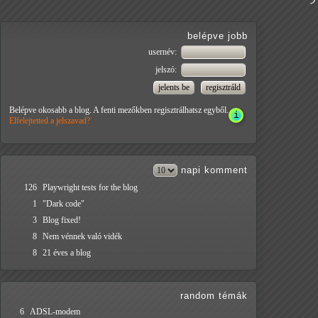
belépve jobb
usernév:
jelszó:
Belépve okosabb a blog. A fenti mezőkben regisztrálhatsz egyből.
Elfelejtetted a jelszavad?
napi
komment
126
Playwright tests for the blog
1
"Dark code"
3
Blog fixed!
8
Nem vénnek való vidék
8
21 éves a blog
random témák
6
ADSL-modem