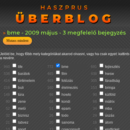
HASZPRUS
HASZPRUS
ÜBERBLOG
ÜBERBLOG
bme - 2009 május - 3 megfelelő bejegyzés
Mutass mindent
Jelöld be, hogy főbb mely kategóriákat akarod olvasni, vagy ha csak egyet: kattints
a nevére.
940
life
772
bme
691
fejlesztés
538
barátok
465
film
436
hwsw
414
történelem
403
fotózás
305
fáradtság
218
buli
160
élelmezés
153
bringa
148
túra
96
howto
90
külföld
90
zene
68
kondi
68
mátrix
52
meló
51
epam
34
mba
32
biznisz
26
todo
24
úszás
21
labvez
20
sanoma
16
álom
13
sport
12
coreconsult
9
endticket