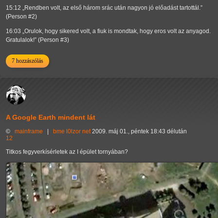
15:12
Rendben volt, az első három srác után nagyon jó előadást tartottál.
(Person #2)
16:03
Orulok, hogy sikered volt, a fiuk is mondtak, hogy eros volt az anyagod.
Gratulalok!
(Person #3)
7 hozzászólás
A Google Earth mindent lát
©
mainframe
|
bme
l0lzor
net
2009. máj 01., péntek 18:43 délután
12
Titkos fegyverkísérletek az I épület tornyában?