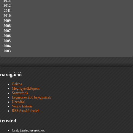
2013
2012
2011
2010
2009
2008
2007
2006
2005
2004
2003
navigáció
Galéria
Megfigyelőközpont
Szavazások
Legnépszerűbb bejegyzések
Üzenőfal
Verzió história
RSS értesítő feedek
trusted
Csak trusted usereknek