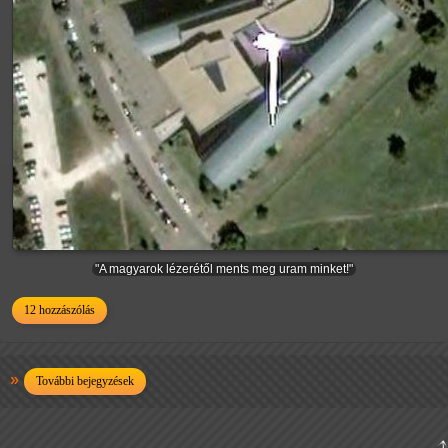
"A magyarok lézerétől ments meg uram minket!"
12 hozzászólás
További bejegyzések