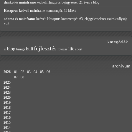
dankoi
és
mainframe
kedveli Haszprus
bejegyzését: 21 éves a blog
Haszprus
kedveli mainframe
kommentjét: #5 Miért
adamo
és
mainframe
kedveli Haszprus
kommentjét: #3, eléggé emeletes csúcskirályság
volt
kategóriák
fejlesztés
blog
buli
life
ai
bringa
fotózás
sport
archívum
2026
01
02
03
04
05
06
07
08
2025
2024
2023
2020
2019
2018
2017
2016
2015
2014