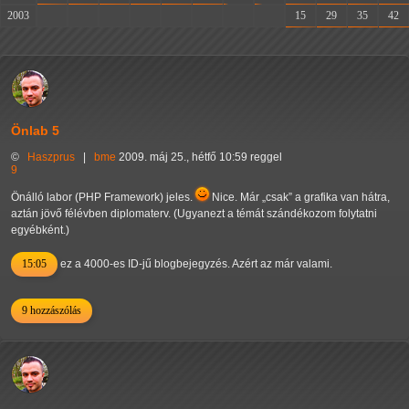
2003
-
-
-
-
-
-
-
-
15
29
35
42
Önlab 5
©
Haszprus
|
bme
2009. máj 25., hétfő 10:59 reggel
9
Önálló labor (PHP Framework) jeles.
Nice. Már
csak
a grafika van hátra,
aztán jövő félévben diplomaterv. (Ugyanezt a témát szándékozom folytatni
egyébként.)
15:05
ez a 4000-es ID-jű blogbejegyzés. Azért az már valami.
9 hozzászólás