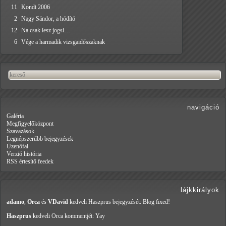
11
Kondi 2006
2
Nagy Sándor, a hódító
12
Na csak lesz jogsi…
6
Vége a harmadik vizsgaidőszaknak
navigáció
Galéria
Megfigyelőközpont
Szavazások
Legnépszerűbb bejegyzések
Üzenőfal
Verzió história
RSS értesítő feedek
lájkkirályok
adamo
,
Orca
és
VDavid
kedveli Haszprus
bejegyzését: Blog fixed!
Haszprus
kedveli Orca
kommentjét: Yay