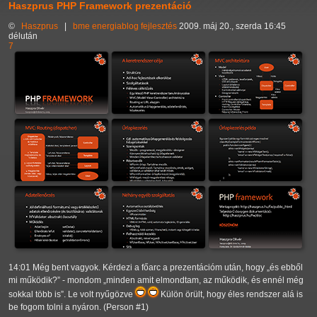
Haszprus PHP Framework prezentáció
©
Haszprus
|
bme
energiablog
fejlesztés
2009. máj 20., szerda 16:45
délután
7
14:01 Még bent vagyok. Kérdezi a főarc a prezentációm után, hogy
és ebből
mi működik?
- mondom
minden amit elmondtam, az működik, és ennél még
sokkal több is
. Le volt nyűgözve
Külön örült, hogy éles rendszer alá is
be fogom tolni a nyáron. (Person #1)