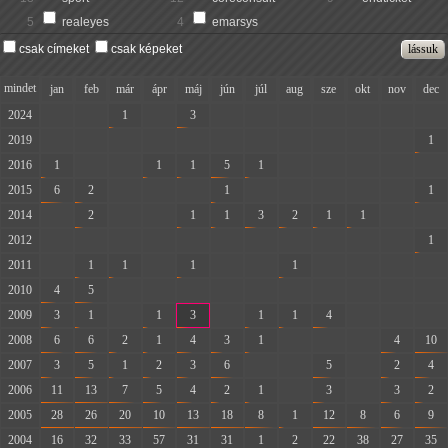
5
realeyes
4
emarsys
csak címeket
csak képeket
mindet
jan
feb
már
ápr
máj
jún
júl
aug
sze
okt
nov
dec
2024
-
-
1
-
3
-
-
-
-
-
-
-
2019
-
-
-
-
-
-
-
-
-
-
-
1
2016
1
-
-
1
1
5
1
-
-
-
-
-
2015
6
2
-
-
-
1
-
-
-
-
-
1
2014
-
2
-
-
1
1
3
2
1
1
-
-
2012
-
-
-
-
-
-
-
-
-
-
-
1
2011
-
1
1
-
1
-
-
1
-
-
-
-
2010
4
5
-
-
-
-
-
-
-
-
-
-
2009
3
1
-
1
3
-
1
1
4
-
-
-
2008
6
6
2
1
4
3
1
-
-
-
4
10
2007
3
5
1
2
3
6
-
-
5
-
2
4
2006
11
13
7
5
4
2
1
-
3
-
3
2
2005
28
26
20
10
13
18
8
1
12
8
6
9
2004
16
32
33
57
31
31
1
2
22
38
27
35