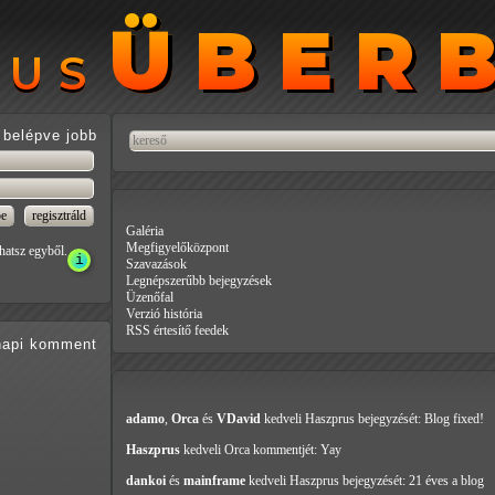
ÜBER
ÜBER
RUS
RUS
belépve jobb
Galéria
Megfigyelőközpont
hatsz egyből.
Szavazások
Legnépszerűbb bejegyzések
Üzenőfal
Verzió história
RSS értesítő feedek
api
komment
adamo
,
Orca
és
VDavid
kedveli Haszprus
bejegyzését: Blog fixed!
Haszprus
kedveli Orca
kommentjét: Yay
dankoi
és
mainframe
kedveli Haszprus
bejegyzését: 21 éves a blog