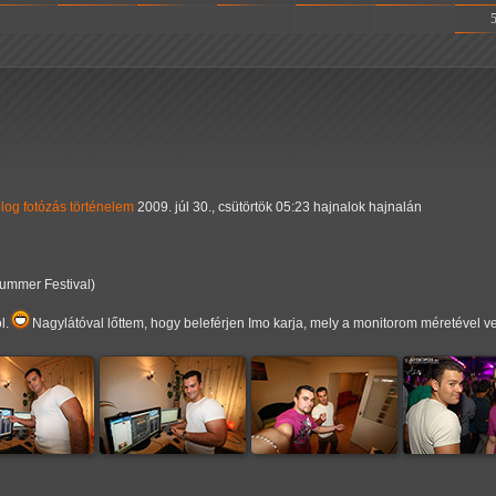
-
-
-
-
-
-
log
fotózás
történelem
2009. júl 30., csütörtök 05:23 hajnalok hajnalán
ummer Festival)
l.
Nagylátóval lőttem, hogy beleférjen Imo karja, mely a monitorom méretével v