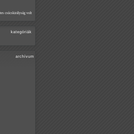
tes csúcskirályság volt
kategóriák
archívum