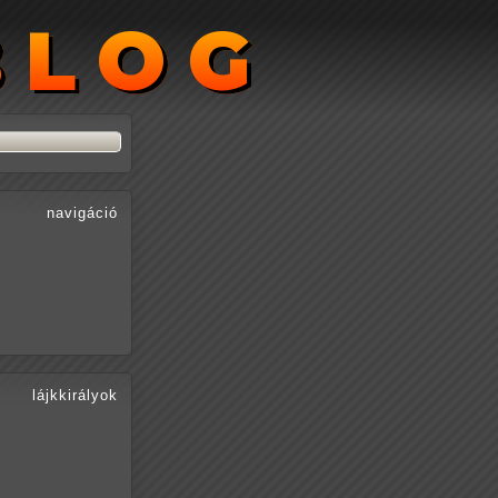
BLOG
BLOG
navigáció
lájkkirályok