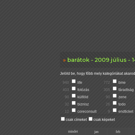
barátok - 2009 július -
Jelöld be, hogy főbb mely kategóriákat akarod 
940
life
772
bme
403
fotózás
305
fáradtság
90
külföld
90
zene
32
biznisz
26
todo
12
coreconsult
9
endticket
csak címeket
csak képeket
mindet
jan
feb