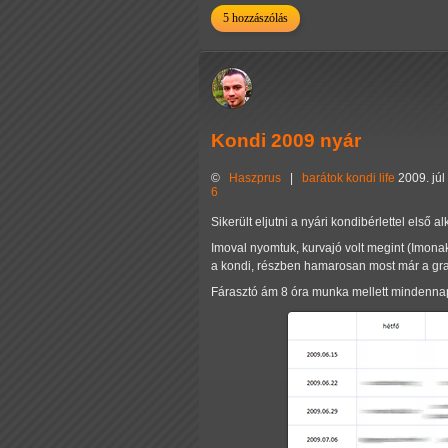
5 hozzászólás
Kondi 2009 nyár
©
Haszprus
|
barátok
kondi
life
2009. jú
6
Sikerült eljutni a nyári kondibérlettel els
Imoval nyomtuk, kurvajó volt megint (Imonak
a kondi, részben hamarosan most már a g
Fárasztó ám 8 óra munka mellett mindennap