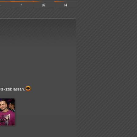
5
7
16
14
etekszik lassan.