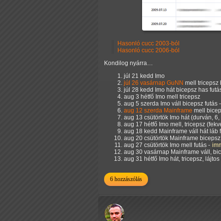
Hasonló cucc 2003-ból
Hasonló cucc 2006-ból
Kondilog nyárra…
júl 21 kedd Imo
júl 26 vasárnap GuNN
mell tricepsz
júl 28 kedd Imo hát bicepsz has futá
aug 3 hétfő Imo mell tricepsz
aug 5 szerda Imo váll bicepsz futás 
aug 12 szerda Mainframe
mell bicep
aug 13 csütörtök Imo hát (durván, 6,
aug 17 hétfő Imo mell, tricepsz (f
aug 18 kedd Mainframe váll hát láb 
aug 20 csütörtök Mainframe bicepsz, 
aug 27 csütörtök Imo mell futás -
imm
aug 30 vasárnap Mainframe váll, bic
aug 31 hétfő Imo hát, tricepsz, lájtos
6 hozzászólás