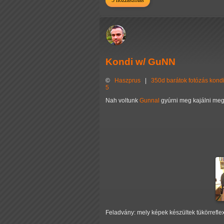
5 hozzászólás
Kondi w/ GuNN
©
Haszprus
|
350d
barátok
fotózás
kond
5
Nah voltunk
Gunnal
gyúrni meg kajálni meg
Feladvány: mely képek készültek tükörrefl