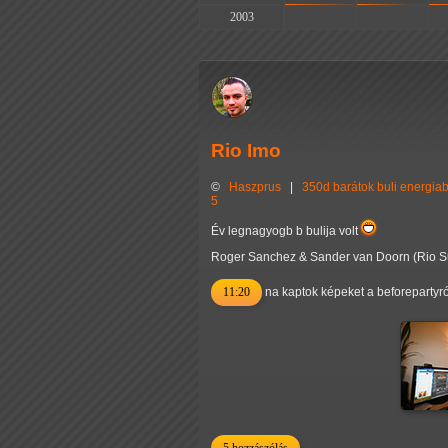
2003
-
-
Rio Imo
©
Haszprus
|
350d
barátok
buli
energiab
5
Év legnagyogb b bulija volt
Roger Sanchez & Sander van Doorn (Rio S
11:20
na kaptok képeket a beforepartyró