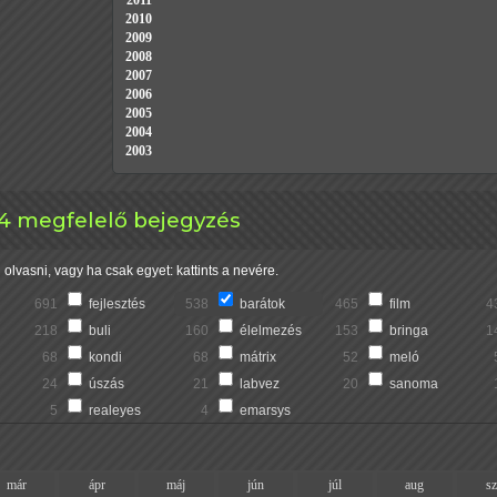
2011
2010
2009
2008
2007
2006
2005
2004
2003
 14 megfelelő bejegyzés
olvasni, vagy ha csak egyet: kattints a nevére.
691
fejlesztés
538
barátok
465
film
4
218
buli
160
élelmezés
153
bringa
1
68
kondi
68
mátrix
52
meló
24
úszás
21
labvez
20
sanoma
5
realeyes
4
emarsys
már
ápr
máj
jún
júl
aug
s