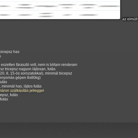
az elmúlt 
 bicepsz has
s
- eszetlen fárasztó volt, nem is bírtam rendesen
sz tricepsz nagyon lájtosan, futás
 20, 8, 15-ös sorozatokkal), minimál bicepsz
ekvenyomás gépen 8x80kg)
futás
minimál has, lájtos futás
áron szálkásítás jelleggel
epsz, futás
 futás