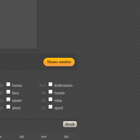
Mutass mindent
36
hwsw
414
történelem
48
túra
96
howto
51
epam
34
mba
16
álom
13
sport
ze
okt
nov
dec