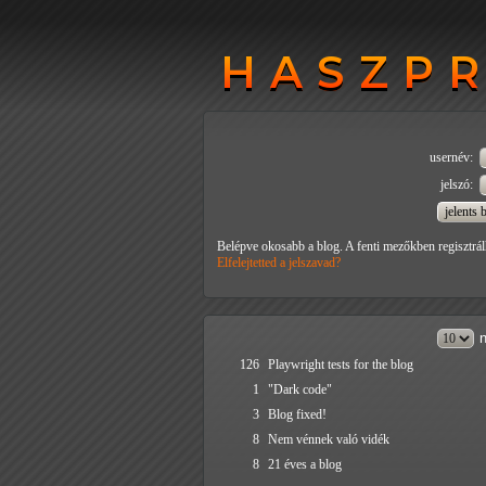
HASZP
HASZP
usernév:
jelszó:
Belépve okosabb a blog. A fenti mezőkben regisztrál
Elfelejtetted a jelszavad?
n
126
Playwright tests for the blog
1
"Dark code"
3
Blog fixed!
8
Nem vénnek való vidék
8
21 éves a blog