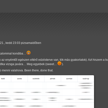
l 21., kedd 23:03 pizsamaidőben
ő alkalommal kondiba…
 az enyémtől egészen eltérő edzésterve van, tök más gyakorlatok). Azt hiszem a bul
rafika vizsga javára… Meg egyebek (sweet…
).
 menni valahova. Been there, done that.