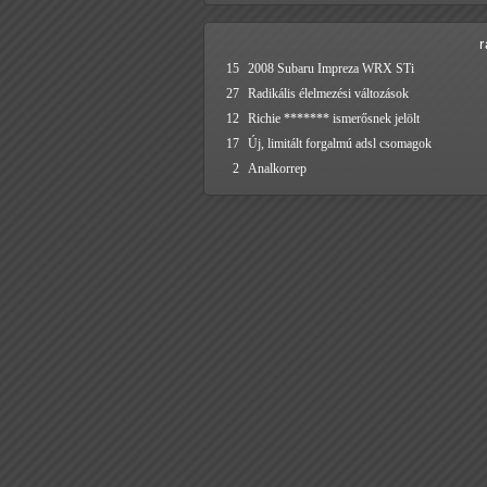
15
2008 Subaru Impreza WRX STi
27
Radikális élelmezési változások
12
Richie ******* ismerősnek jelölt
17
Új, limitált forgalmú adsl csomagok
2
Analkorrep