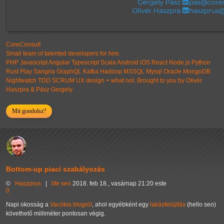
CoreConsult
Small team of talented developers for hire.
PHP Javascript Angular Typescript Scala Android iOS React Node.js Python
Rust Play Sangria GraphQL Kafka Hadoop MSSQL Mysql Oracle MongoDB
Nightwatch TDD SCRUM UX design + what not. Brought to you by Olivér
Haszpra & Pász Gergely
Mit gondolsz?
Bottom-up piaci szabályozás
©
Haszprus
|
life
seo
2018. feb 18., vasárnap 21:20 este
0
Napi okosság a
Vacókia blogról
, ahol egyébként egy
lakásfelújítás
(hello seo)
követhető milliméter pontosan végig.