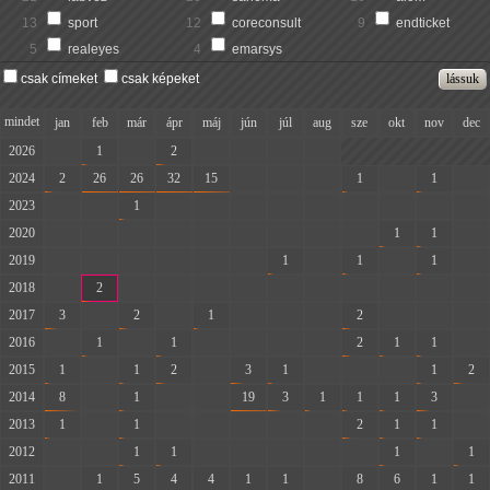
13
sport
12
coreconsult
9
endticket
5
realeyes
4
emarsys
csak címeket
csak képeket
mindet
jan
feb
már
ápr
máj
jún
júl
aug
sze
okt
nov
dec
2026
-
1
-
2
-
-
-
-
2024
2
26
26
32
15
-
-
-
1
-
1
-
2023
-
-
1
-
-
-
-
-
-
-
-
-
2020
-
-
-
-
-
-
-
-
-
1
1
-
2019
-
-
-
-
-
-
1
-
1
-
1
-
2018
-
2
-
-
-
-
-
-
-
-
-
-
2017
3
-
2
-
1
-
-
-
2
-
-
-
2016
-
1
-
1
-
-
-
-
2
1
1
-
2015
1
-
1
2
-
3
1
-
-
-
1
2
2014
8
-
1
-
-
19
3
1
1
1
3
-
2013
1
-
1
-
-
-
-
-
2
1
1
-
2012
-
-
1
1
-
-
-
-
-
1
-
1
2011
-
1
5
4
4
1
1
-
8
6
1
1