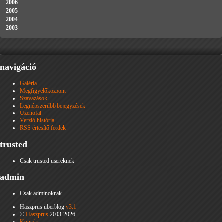
2006
2005
2004
2003
navigáció
Galéria
Megfigyelőközpont
Szavazások
Legnépszerűbb bejegyzések
Üzenőfal
Verzió história
RSS értesítő feedek
trusted
Csak trusted usereknek
admin
Csak adminoknak
Haszprus überblog
v3.1
©
Haszprus
2003-2026
Kontakt