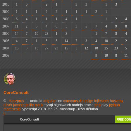
2010
1
6
-
2
1
-
3
3
-
1
3
-
2009
1
1
1
2
2
1
1
1
2
1
-
-
2008
6
4
1
1
1
4
1
-
-
1
2
4
2007
11
2
5
4
8
5
3
5
7
4
9
8
2006
14
7
19
23
1
3
-
-
1
7
8
4
2005
4
7
1
5
5
14
7
3
4
10
2
2
2004
16
3
13
27
23
15
5
12
18
25
23
5
2003
-
-
-
-
-
-
-
-
9
19
8
11
CoreConsult
©
Haszprus
|
android
angular
ceo
coreconsult
design
fejlesztés
haszpra
olivér
javascript
life
meló
mysql
nightwatch
nodejs
oracle
php
play
python
react
scala
typescript
2018. feb 25., vasárnap 16:59 délután
0