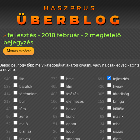
HASZPRUS
HASZPRUS
ÜBERBLOG
ÜBERBLOG
fejlesztés - 2018 február - 2 megfelelő
bejegyzés
Mutass mindent
Jelöld be, hogy főbb mely kategóriákat akarod olvasni, vagy ha csak egyet: kattints
a nevére.
940
life
772
bme
691
fejlesztés
538
barátok
465
film
436
hwsw
414
történelem
403
fotózás
305
fáradtság
218
buli
160
élelmezés
153
bringa
148
túra
96
howto
90
külföld
90
zene
68
kondi
68
mátrix
52
meló
51
epam
34
mba
32
biznisz
26
todo
24
úszás
21
labvez
20
sanoma
16
álom