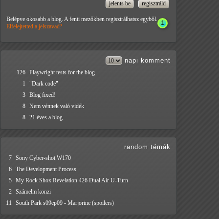
Belépve okosabb a blog. A fenti mezőkben regisztrálhatsz egyből.
Elfelejtetted a jelszavad?
napi
komment
126
Playwright tests for the blog
1
"Dark code"
3
Blog fixed!
8
Nem vénnek való vidék
8
21 éves a blog
random témák
7
Sony Cyber-shot W170
6
The Development Process
5
My Rock Shox Revelation 426 Dual Air U-Turn
2
Számelm konzi
11
South Park s09ep09 - Marjorine (spoilers)