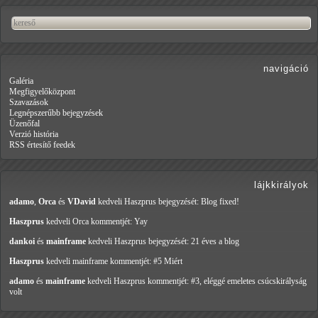
navigáció
Galéria
Megfigyelőközpont
Szavazások
Legnépszerűbb bejegyzések
Üzenőfal
Verzió história
RSS értesítő feedek
lájkkirályok
adamo
,
Orca
és
VDavid
kedveli Haszprus
bejegyzését: Blog fixed!
Haszprus
kedveli Orca
kommentjét: Yay
dankoi
és
mainframe
kedveli Haszprus
bejegyzését: 21 éves a blog
Haszprus
kedveli mainframe
kommentjét: #5 Miért
adamo
és
mainframe
kedveli Haszprus
kommentjét: #3, eléggé emeletes csúcskirályság
volt