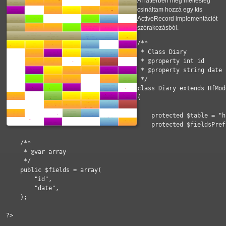
A háttérben meg mellesleg
csináltam hozzá egy kis
ActiveRecord implementációt
szórakozásból.
/**

 * Class Diary

 * @property int id

 * @property string date

 */

class Diary extends HfMode
{

    protected $table = "h
    protected $fieldsPref
    /**

     * @var array

     */

    public $fields = array(

        "id",

        "date",

    );

?>