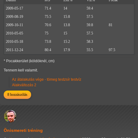
Dátum
KG
Zsír%
Víz%
Pocak*
2009-05-17
71.4
14
59.4
2009-08-19
75.5
15.8
57.5
2009-10-11
70.6
13.8
59.8
81
2010-05-05
75
15
57.5
2010-05-18
73.8
15.2
58.3
2011-12-24
80.4
17.9
55.5
97.5
* Pocakkerület (köldöknél, cm)
Tennem kell valamit.
Az átalakulás vége - tömeg testzsír testvíz
Alakváltozás 2
8 hozzászólás
Önismereti tréning