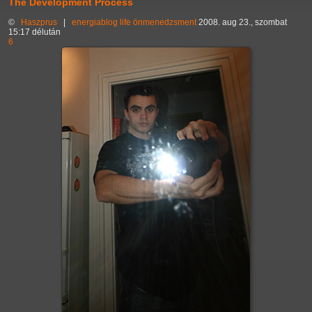
The Development Process
©
Haszprus
|
energiablog
life
önmenedzsment
2008. aug 23., szombat
15:17 délután
6