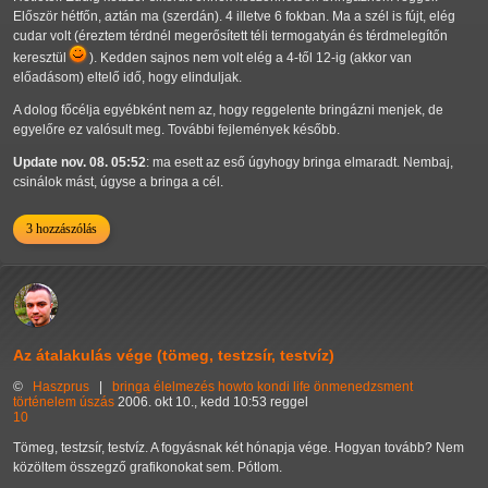
Először hétfőn, aztán ma (szerdán). 4 illetve 6 fokban. Ma a szél is fújt, elég
cudar volt (éreztem térdnél megerősített téli termogatyán és térdmelegítőn
keresztül
). Kedden sajnos nem volt elég a 4-től 12-ig (akkor van
előadásom) eltelő idő, hogy elinduljak.
A dolog főcélja egyébként nem az, hogy reggelente bringázni menjek, de
egyelőre ez valósult meg. További fejlemények később.
Update nov. 08. 05:52
: ma esett az eső úgyhogy bringa elmaradt. Nembaj,
csinálok mást, úgyse a bringa a cél.
3 hozzászólás
Az átalakulás vége (tömeg, testzsír, testvíz)
©
Haszprus
|
bringa
élelmezés
howto
kondi
life
önmenedzsment
történelem
úszás
2006. okt 10., kedd 10:53 reggel
10
Tömeg, testzsír, testvíz. A fogyásnak két hónapja vége. Hogyan tovább? Nem
közöltem összegző grafikonokat sem. Pótlom.