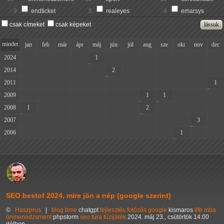
9
endticket
5
realeyes
4
emarsys
csak címeket
csak képeket
mindet
jan
feb
már
ápr
máj
jún
júl
aug
sze
okt
nov
dec
2024
-
-
-
-
1
-
-
-
-
-
-
-
2014
-
-
-
-
-
2
-
-
-
-
-
-
2011
-
-
-
-
-
-
-
-
-
-
-
1
2009
-
-
-
-
-
-
-
1
1
-
-
-
2008
1
-
-
-
-
-
-
2
-
-
-
-
2007
-
-
-
-
-
-
-
-
-
-
3
-
2006
-
-
-
-
-
-
-
-
-
1
-
-
SEO bestof 2024, mire jön a nép (google szerint)
©
Haszprus
|
blog
bme
chatgpt
fejlesztés
fotózás
google
kismaros
life
mba
önmenedzsment
phpstorm
seo
túra
tűzijáték
2024. máj 23., csütörtök 14:00