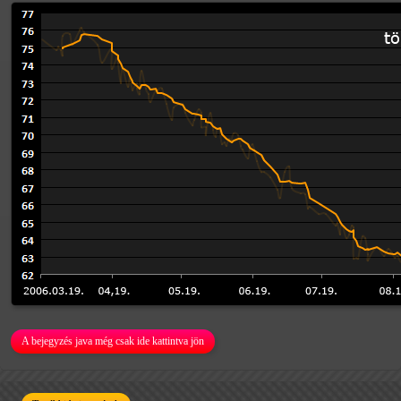
A bejegyzés java még csak ide kattintva jön