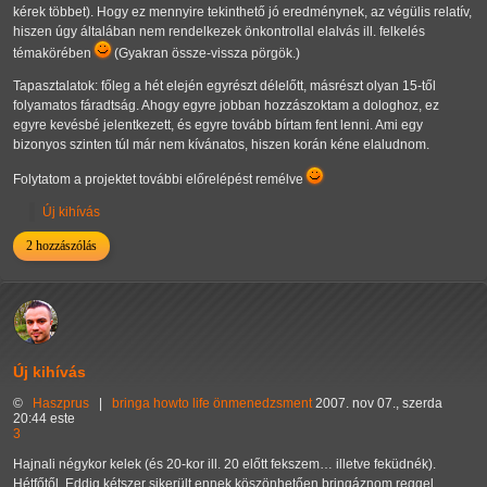
kérek többet). Hogy ez mennyire tekinthető jó eredménynek, az végülis relatív,
hiszen úgy általában nem rendelkezek önkontrollal elalvás ill. felkelés
témakörében
(Gyakran össze-vissza pörgök.)
Tapasztalatok: főleg a hét elején egyrészt délelőtt, másrészt olyan 15-től
folyamatos fáradtság. Ahogy egyre jobban hozzászoktam a dologhoz, ez
egyre kevésbé jelentkezett, és egyre tovább bírtam fent lenni. Ami egy
bizonyos szinten túl már nem kívánatos, hiszen korán kéne elaludnom.
Folytatom a projektet további előrelépést remélve
Új kihívás
2 hozzászólás
Új kihívás
©
Haszprus
|
bringa
howto
life
önmenedzsment
2007. nov 07., szerda
20:44 este
3
Hajnali négykor kelek (és 20-kor ill. 20 előtt fekszem… illetve feküdnék).
Hétfőtől. Eddig kétszer sikerült ennek köszönhetően bringáznom reggel.