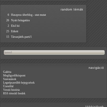
random témák
6
Haszprus überblog - utat mutat
26
Nyári bringatúra
2
Első hó
25
Etikett
15
Társasjáték-parti/1
navigáció
Galéria
Megfigyelőközpont
Szavazások
Legnépszerűbb bejegyzések
Üzenőfal
Verzió história
RSS értesítő feedek
lájkkirályok