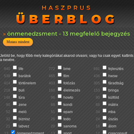
HASZPRUS
HASZPRUS
ÜBERBLOG
ÜBERBLOG
önmenedzsment - 13 megfelelő bejegyzés
Mutass mindent
Jelöld be, hogy főbb mely kategóriákat akarod olvasni, vagy ha csak egyet: kattints
a nevére.
940
life
772
bme
691
fejlesztés
538
barátok
465
film
436
hwsw
414
történelem
403
fotózás
305
fáradtság
218
buli
160
élelmezés
153
bringa
148
túra
96
howto
90
külföld
90
zene
68
kondi
68
mátrix
52
meló
51
epam
34
mba
32
biznisz
26
todo
24
úszás
21
labvez
20
sanoma
16
álom
13
önmenedzsment
13
sport
12
coreconsult