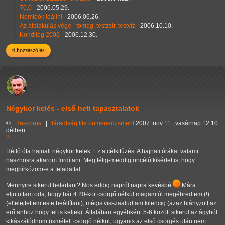
70,0
- 2006.05.29.
Nemtóók leállni
- 2006.06.26.
Az átalakulás vége - tömeg, testzsír, testvíz
- 2006.10.10.
Kondilog 2006
- 2006.12.30.
6 hozzászólás
Négykor kelés - első heti tapasztalatok
©
Haszprus
|
fáradtság
life
önmenedzsment
2007. nov 11., vasárnap 12:10
délben
2
Hétfő óta hajnali négykor kelek. Ez a célkitűzés. A hajnali órákat valami
hasznosra akarom fordítani. Meg félig-meddig öncélú kísérlet is, hogy
megbírkózom-e a feladattal.
Mennyire sikerül betartani? Nos eddig napról napra kevésbé
Mára
eljutottam oda, hogy bár 4:20-kor csörgő nélkül magamtól megébredtem (!)
(elfelejtettem este beállítani), mégis visszaaludtam kilencig (azaz hiányzott az
erő ahhoz hogy fel is keljek). Általában egyébként 5-6 között sikerül az ágyból
kikászálódnom (ismételt csörgő nélkül, ugyanis az első csörgés után nem