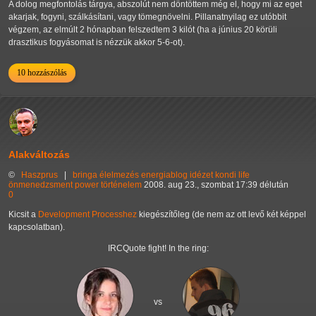
A dolog megfontolás tárgya, abszolút nem döntöttem még el, hogy mi az eget
akarjak, fogyni, szálkásítani, vagy tömegnövelni. Pillanatnyilag ez utóbbit
végzem, az elmúlt 2 hónapban felszedtem 3 kilót (ha a június 20 körüli
drasztikus fogyásomat is nézzük akkor 5-6-ot).
10 hozzászólás
Alakváltozás
©
Haszprus
|
bringa
élelmezés
energiablog
idézet
kondi
life
önmenedzsment
power
történelem
2008. aug 23., szombat 17:39 délután
0
Kicsit a
Development Processhez
kiegészítőleg (de nem az ott levő két képpel
kapcsolatban).
IRCQuote fight! In the ring:
vs