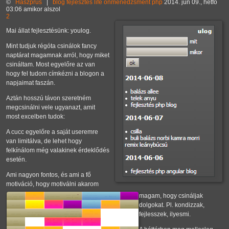
©
Haszprus
|
blog
fejlesztés
life
önmenedzsment
php
2014. jún 09., hétfő
03:06 amikor alszol
2
Mai állat fejlesztésünk: youlog.
Mint tudjuk régóta csinálok fancy
naptárat magamnak arról, hogy miket
csináltam. Most egyelőre az van
hogy fel tudom címkézni a blogon a
napjaimat faszán.
Aztán hosszú távon szeretném
megcsinálni vele ugyanazt, amit
most excelben tudok:
A cucc egyelőre a saját useremre
van limitálva, de lehet hogy
felkínálom még valakinek érdeklődés
esetén.
Ami nagyon fontos, és ami a fő
motiváció, hogy motiválni akarom
magam, hogy csináljak
dolgokat. Pl. kondizzak,
fejlesszek, ilyesmi.