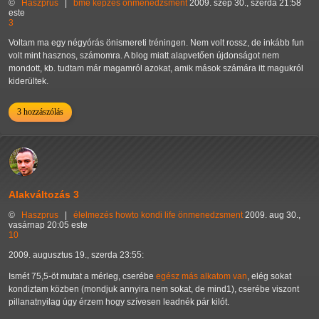
©
Haszprus
|
bme
képzés
önmenedzsment
2009. szep 30., szerda 21:58
este
3
Voltam ma egy négyórás önismereti tréningen. Nem volt rossz, de inkább fun
volt mint hasznos, számomra. A blog miatt alapvetően újdonságot nem
mondott, kb. tudtam már magamról azokat, amik mások számára itt magukról
kiderültek.
3 hozzászólás
Alakváltozás 3
©
Haszprus
|
élelmezés
howto
kondi
life
önmenedzsment
2009. aug 30.,
vasárnap 20:05 este
10
2009. augusztus 19., szerda 23:55:
Ismét 75,5-öt mutat a mérleg, cserébe
egész más alkatom van
, elég sokat
kondiztam közben (mondjuk annyira nem sokat, de mind1), cserébe viszont
pillanatnyilag úgy érzem hogy szívesen leadnék pár kilót.