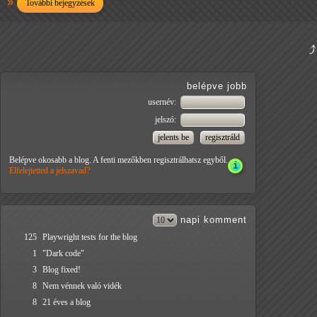
További bejegyzések
belépve jobb
usernév:
jelszó:
Belépve okosabb a blog. A fenti mezőkben regisztrálhatsz egyből.
Elfelejtetted a jelszavad?
napi
komment
125
Playwright tests for the blog
1
"Dark code"
3
Blog fixed!
8
Nem vénnek való vidék
8
21 éves a blog