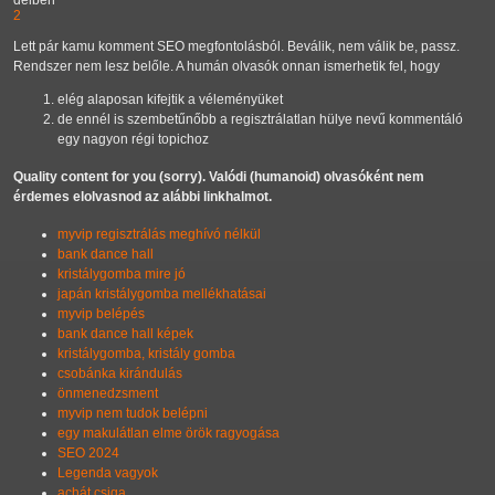
délben
2
Lett pár kamu komment SEO megfontolásból. Beválik, nem válik be, passz.
Rendszer nem lesz belőle. A humán olvasók onnan ismerhetik fel, hogy
elég alaposan kifejtik a véleményüket
de ennél is szembetűnőbb a regisztrálatlan hülye nevű kommentáló
egy nagyon régi topichoz
Quality content for you (sorry). Valódi (humanoid) olvasóként nem
érdemes elolvasnod az alábbi linkhalmot.
myvip regisztrálás meghívó nélkül
bank dance hall
kristálygomba mire jó
japán kristálygomba mellékhatásai
myvip belépés
bank dance hall képek
kristálygomba, kristály gomba
csobánka kirándulás
önmenedzsment
myvip nem tudok belépni
egy makulátlan elme örök ragyogása
SEO 2024
Legenda vagyok
achát csiga