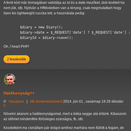
A fenti kód már önmagában validálja az id és a date mezőket, dob kivételt ha
nem jók, stb. Nyilván a HfModelben van a lényeg, csak megmutattam hogy
ilyen kis lightweight cuccka lett, a használata pedig:
        $diary = new Diary();

        $diary->date = $_REQUEST['date'] ? $_REQUEST['date'] : 
Oh, I heart PHP!
2 hozzászólás
Hatékonyság++
©
Haszprus
|
life
önmenedzsment
2014. jún 01., vasárnap 18:28 délután
5
Növelni akarom a hatékonyságomat, mert a béka segge alá értünk. Kibaszom
az időmet mindenféle fölösleges szarságra, fb, stb.
Kezdetként ma csináltam pár dolgot amihez marhára nem füllött a fogam, de