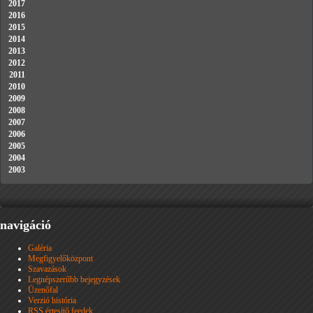
2017
2016
2015
2014
2013
2012
2011
2010
2009
2008
2007
2006
2005
2004
2003
navigáció
Galéria
Megfigyelőközpont
Szavazások
Legnépszerűbb bejegyzések
Üzenőfal
Verzió história
RSS értesítő feedek