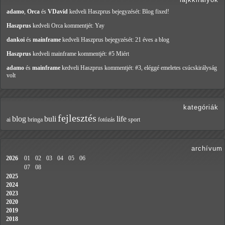
adamo
,
Orca
és
VDavid
kedveli Haszprus
bejegyzését: Blog fixed!
Haszprus
kedveli Orca
kommentjét: Yay
dankoi
és
mainframe
kedveli Haszprus
bejegyzését: 21 éves a blog
Haszprus
kedveli mainframe
kommentjét: #5 Miért
adamo
és
mainframe
kedveli Haszprus
kommentjét: #3, eléggé emeletes csúcskirályság
volt
kategóriák
fejlesztés
blog
buli
life
ai
bringa
fotózás
sport
archívum
2026
01
02
03
04
05
06
07
08
2025
2024
2023
2020
2019
2018