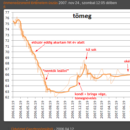
önmenedzsment
történelem
úszás
2007. nov 24., szombat 12:05 délben
6
Üdvözlet Gasztronómiából
- 2006.04.12.