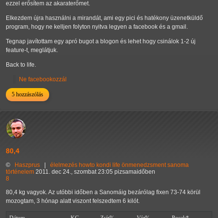
ezzel erősítem az akaraterőmet.
Elkezdem újra használni a mirandát, ami egy pici és hatékony üzenetküldő
program, hogy ne kelljen folyton nyitva legyen a facebook és a gmail.
Tegnap javítottam egy apró bugot a blogon és lehet hogy csinálok 1-2 új
feature-t, meglátjuk.
Back to life.
Ne facebookozzál
5 hozzászólás
80,4
©
Haszprus
|
élelmezés
howto
kondi
life
önmenedzsment
sanoma
történelem
2011. dec 24., szombat 23:05 pizsamaidőben
8
80,4 kg vagyok. Az utóbbi időben a Sanomáig bezárólag fixen 73-74 körül
mozogtam, 3 hónap alatt viszont felszedtem 6 kilót.