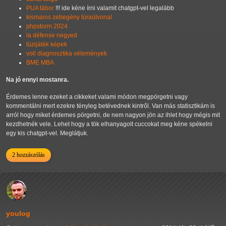
PUA tábor
!!! ide kéne írni valamit chatgpt-vel legalább
kismaros zebegény túraútvonal
phpstorm 2024
la défense negyed
tüzijáték képek
voll diagnosztika vélemények
BME MBA
Na jó ennyi mostanra.
Érdemes lenne ezeket a cikkeket valami módon megpörgetni vagy
kommentálni mert ezekre tényleg betévednek kintről. Van más statisztikám is
arról hogy miket érdemes pörgetni, de nem nagyon jön az ihlet hogy mégis mit
kezdhetnék vele. Lehet hogy a tök elhanyagolt cuccokat meg kéne spékelni
egy kis chatgpt-vel. Meglátjuk.
2 hozzászólás
youlog