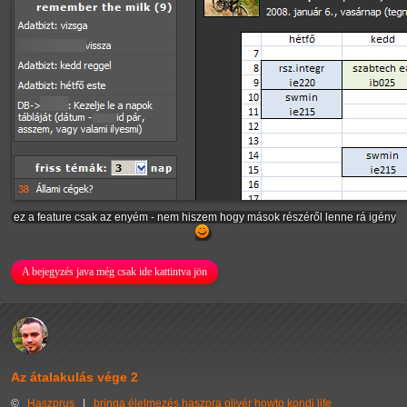
ez a feature csak az enyém - nem hiszem hogy mások részéről lenne rá igény
A bejegyzés java még csak ide kattintva jön
Az átalakulás vége 2
©
Haszprus
|
bringa
élelmezés
haszpra olivér
howto
kondi
life