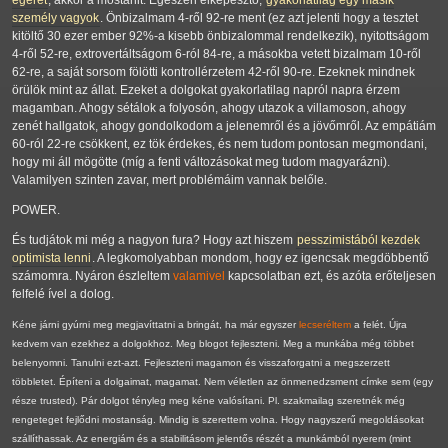
egeret
, akkor a mostanit. Egészen elképesztő,
gyakorlatilag egy másik
személy vagyok
. Önbizalmam 4-ről 92-re ment (ez azt jelenti hogy a tesztet
kitöltő 30 ezer ember 92%-a kisebb önbizalommal rendelkezik), nyitottságom
4-ről 52-re, extrovertáltságom 6-ról 84-re, a másokba vetett bizalmam 10-ről
62-re, a saját sorsom fölötti kontrollérzetem 42-ről 90-re. Ezeknek mindnek
örülök mint az állat. Ezeket a dolgokat gyakorlatilag napról napra érzem
magamban. Ahogy sétálok a folyosón, ahogy utazok a villamoson, ahogy
zenét hallgatok, ahogy gondolkodom a jelenemről és a jövőmről. Az empátiám
60-ról 22-re csökkent, ez tök érdekes, és nem tudom pontosan megmondani,
hogy mi áll mögötte (míg a fenti változásokat meg tudom magyarázni).
Valamilyen szinten zavar, mert problémáim vannak belőle.
POWER.
És tudjátok mi még a nagyon fura? Hogy azt hiszem
pesszimistából kezdek
optimista lenni
. A legkomolyabban mondom, hogy ez igencsak megdöbbentő
számomra. Nyáron észleltem
valamivel
kapcsolatban ezt, és azóta erőteljesen
felfelé ível a dolog.
Kéne járni gyúrni meg megjavíttatni a bringát, ha már egyszer
lecseréltem
a felét. Újra
kedvem van ezekhez a dolgokhoz. Meg blogot fejleszteni. Meg a munkába még többet
belenyomni. Tanulni ezt-azt. Fejleszteni magamon és visszaforgatni a megszerzett
többletet. Építeni a dolgaimat, magamat. Nem véletlen az önmenedzsment címke sem (egy
része trusted). Pár dolgot tényleg meg kéne valósítani. Pl. szakmailag szeretnék még
rengeteget fejlődni mostanság. Mindig is szerettem volna. Hogy nagyszerű megoldásokat
szállíthassak. Az energiám és a stabilitásom jelentős részét a munkámból nyerem (mint