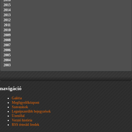
2016
2015
2014
2013
2012
2011
2010
2009
2008
2007
2006
2005
2004
2003
navigáció
Galéria
Megfigyelőközpont
Szavazások
Legnépszerűbb bejegyzések
Üzenőfal
Verzió história
RSS értesítő feedek