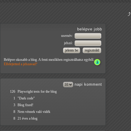
belépve jobb
usernév:
jelszó:
Belépve okosabb a blog. A fenti mezőkben regisztrálhatsz egyből.
Elfelejtetted a jelszavad?
napi
komment
126
Playwright tests for the blog
1
"Dark code"
3
Blog fixed!
8
Nem vénnek való vidék
8
21 éves a blog