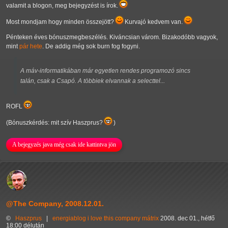
valamit a blogon, meg bejegyzést is írok.
Most mondjam hogy minden összejött?
Kurvajó kedvem van.
Pénteken éves bónuszmegbeszélés. Kiváncsian várom. Bizakodóbb vagyok,
mint
pár hete
. De addig még sok burn fog fogyni.
A máv-informatikában már egyetlen rendes programozó sincs
talán, csak a Csapó. A többiek elvannak a selecttel...
ROFL
(Bónuszkérdés: mit szív Haszprus?
)
A bejegyzés java még csak ide kattintva jön
@The Company, 2008.12.01.
©
Haszprus
|
energiablog
i love this company
mátrix
2008. dec 01., hétfő
18:00 délután