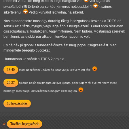
mehetett volna, de még ekkor is tökjó hangulat volt.
Volt izgalmas
swapfájlból (!!!) történő parserkód-kinyerés notepaddel (!!
), sajnos
sikertelenül.
Pedig kurvalol lett volna, ha sikerül.
Nos mindenesetre most egy darabig főleg foltozgatások lesznek a TRES-en.
Tetszik ez a fázis, nyugis, vagy legalábbis nyugis-szerű. Lehet apró részletek
csiszolgatásával foglalkozni. Vagy mittomén. Nem tudom. Mostanság szeretek
bent lenni, az utóbbi pár alkalom tényleg nagyon jó volt.
Csinálnék jó globális felhasználókezelést meg jogosultságkezelést. Meg
mindenféle beépülő cuccokat.
Hamarosan kezdődik a TRES 2 projekt.
18:40
most beszéltem Beával és iszonyat jó kedvem lett tőle.
20:27
sikerült belőnöm itthonra az svn klienst, nem tudom fél éve mér nem ment,
mindegy, most tökjó, aktivizáltam is magam kicsit rögtön.
10 hozzászólás
További bejegyzések