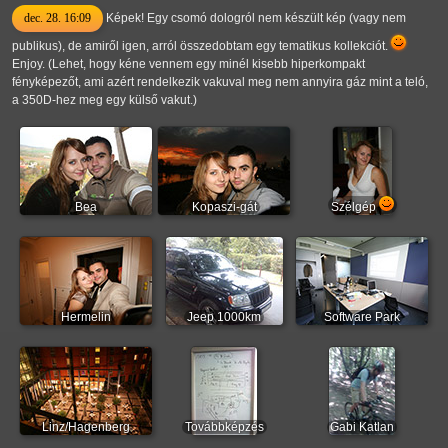
dec. 28. 16:09
Képek! Egy csomó dologról nem készült kép (vagy nem
publikus), de amiről igen, arról összedobtam egy tematikus kollekciót.
Enjoy. (Lehet, hogy kéne vennem egy minél kisebb hiperkompakt
fényképezőt, ami azért rendelkezik vakuval meg nem annyira gáz mint a teló,
a 350D-hez meg egy külső vakut.)
Bea
Kopaszi-gát
Szélgép
Hermelin
Jeep 1000km
Software Park
Linz/Hagenberg
Továbbképzés
Gabi Katlan