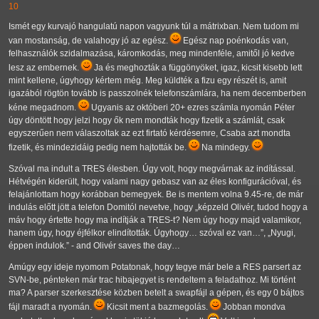
10
Ismét egy kurvajó hangulatú napon vagyunk túl a mátrixban. Nem tudom mi
van mostanság, de valahogy jó az egész.
Egész nap poénkodás van,
felhasználók szidalmazása, káromkodás, meg mindenféle, amitől jó kedve
lesz az embernek.
Ja és meghozták a függönyöket, igaz, kicsit kisebb lett
mint kellene, úgyhogy kértem még. Meg küldték a fizu egy részét is, amit
igazából rögtön tovább is passzolnék telefonszámlára, ha nem decemberben
kéne megadnom.
Ugyanis az októberi 20+ ezres számla nyomán Péter
úgy döntött hogy jelzi hogy ők nem mondták hogy fizetik a számlát, csak
egyszerűen nem válaszoltak az ezt firtató kérdésemre, Csaba azt mondta
fizetik, és mindezidáig pedig nem hajtották be.
Na mindegy.
Szóval ma indult a TRES élesben. Úgy volt, hogy megvárnak az indítással.
Hétvégén kiderült, hogy valami nagy gebasz van az éles konfigurációval, és
felajánlottam hogy korábban bemegyek. Be is mentem volna 9.45-re, de már
indulás előtt jött a telefon Domitól nevetve, hogy
képzeld Olivér, tudod hogy a
máv hogy értette hogy ma indítják a TRES-t? Nem úgy hogy majd valamikor,
hanem úgy, hogy éjfélkor elindították. Úgyhogy… szóval ez van…
,
Nyugi,
éppen indulok.
- and Olivér saves the day…
Amúgy egy ideje nyomom Potatonak, hogy tegye már bele a RES parsert az
SVN-be, pénteken már trac hibajegyet is rendeltem a feladathoz. Mi történt
ma? A parser szerkesztése közben betelt a swapfájl a gépen, és egy 0 bájtos
fájl maradt a nyomán.
Kicsit ment a bazmegolás.
Jobban mondva