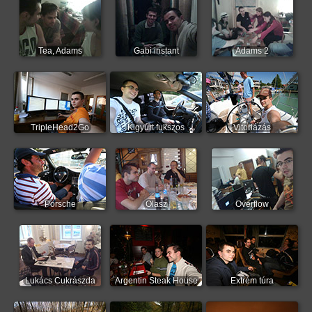
Tea, Adams
Gabi instant
Adams 2
TripleHead2Go
Kigyúrt fukszos
Vitorlázás
Porsche
Olasz
Overflow
Lukács Cukrászda
Argentin Steak House
Extrém túra