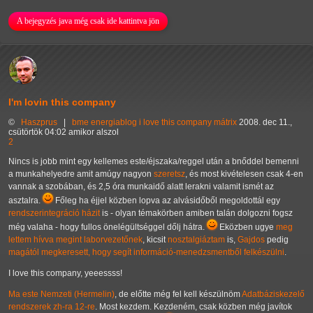
A bejegyzés java még csak ide kattintva jön
I'm lovin this company
©
Haszprus
|
bme
energiablog
i love this company
mátrix
2008. dec 11.,
csütörtök 04:02 amikor alszol
2
Nincs is jobb mint egy kellemes este/éjszaka/reggel után a bnőddel bemenni
a munkahelyedre amit amúgy nagyon
szeretsz
, és most kivételesen csak 4-en
vannak a szobában, és 2,5 óra munkaidő alatt lerakni valamit ismét az
asztalra.
Főleg ha éjjel közben lopva az alvásidőből megoldottál egy
rendszerintegráció házit
is - olyan témakörben amiben talán dolgozni fogsz
még valaha - hogy fullos önelégültséggel dőlj hátra.
Eközben ugye
meg
lettem hívva megint laborvezetőnek
, kicsit
nosztalgiáztam
is,
Gajdos
pedig
magától megkeresett, hogy segít információ-menedzsmentből felkészülni
.
I love this company, yeeessss!
Ma este Nemzeti (Hermelin)
, de előtte még fel kell készülnöm
Adatbáziskezelő
rendszerek zh-ra 12-re
. Most kezdem. Kezdeném, csak közben még javítok