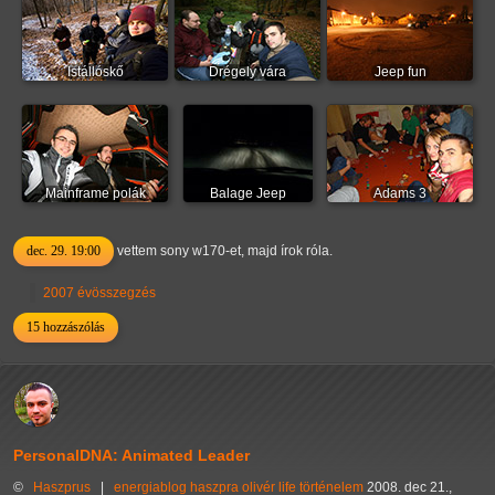
Istállóskő
Drégely vára
Jeep fun
Mainframe polák
Balage Jeep
Adams 3
dec. 29. 19:00
vettem sony w170-et, majd írok róla.
2007 évösszegzés
15 hozzászólás
PersonalDNA: Animated Leader
©
Haszprus
|
energiablog
haszpra olivér
life
történelem
2008. dec 21.,