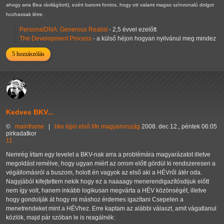
ahogy arra Bea rávilágított), ezért baromi fontos, hogy ott valami magas színvonalú dolgot
hozhassak létre.
PersonalDNA: Generous Realist
- 2,5 évvel ezelőtt
The Development Process
- a külső héjon hogyan nyilvánul meg mindez
5 hozzászólás
Kedves BKV...
©
mainframe
|
bkv
éjjel
első
life
magyarország
2008. dec 12., péntek 06:05
pirkadatkor
11
Nemrég írtam egy levelet a BKV-nak arra a problémára magyarázatot illetve
megoldást remélve, hogy ugyan miért az orrom előtt gördül ki rendszeresen a
végállomásról a buszom, holott én vagyok az első aki a HÉVről átér oda.
Nagyjából kifejtettem nekik hogy ez a naaaagy menerendigazítósdijuk előtt
nem így volt, hanem inkább logikusan megvárta a HÉV közönségét, illetve
hogy gondolják át hogy mi máshoz érdemes igazítani Csepelen a
menetrendeket mint a HÉVhez. Erre kaptam az alábbi választ, amit vágatlanul
közlök, majd pár szóban le is reagálnék: