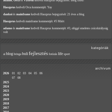
adamo
,
Orca
és
VDavid
kedveli Haszprus
bejegyzését: Blog fixed!
Haszprus
kedveli Orca
kommentjét: Yay
dankoi
és
mainframe
kedveli Haszprus
bejegyzését: 21 éves a blog
Haszprus
kedveli mainframe
kommentjét: #5 Miért
adamo
és
mainframe
kedveli Haszprus
kommentjét: #3, eléggé emeletes csúcskirályság
volt
kategóriák
fejlesztés
blog
buli
life
ai
bringa
fotózás
sport
archívum
2026
01
02
03
04
05
06
07
08
2025
2024
2023
2020
2019
2018
2017