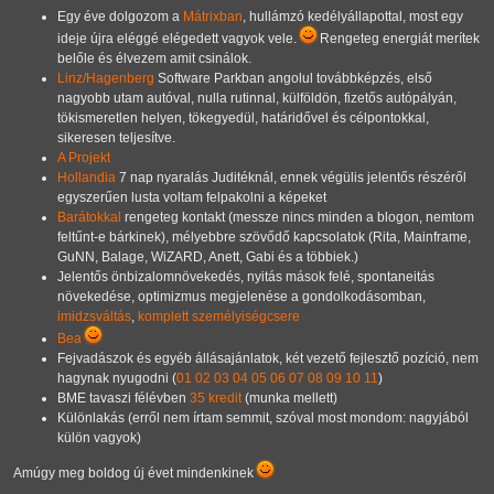
Egy éve dolgozom a
Mátrixban
, hullámzó kedélyállapottal, most egy
ideje újra eléggé elégedett vagyok vele.
Rengeteg energiát merítek
belőle és élvezem amit csinálok.
Linz/Hagenberg
Software Parkban angolul továbbképzés, első
nagyobb utam autóval, nulla rutinnal, külföldön, fizetős autópályán,
tökismeretlen helyen, tökegyedül, határidővel és célpontokkal,
sikeresen teljesítve.
A Projekt
Hollandia
7 nap nyaralás Juditéknál, ennek végülis jelentős részéről
egyszerűen lusta voltam felpakolni a képeket
Barátokkal
rengeteg kontakt (messze nincs minden a blogon, nemtom
feltűnt-e bárkinek), mélyebbre szövődő kapcsolatok (Rita, Mainframe,
GuNN, Balage, WiZARD, Anett, Gabi és a többiek.)
Jelentős önbizalomnövekedés, nyitás mások felé, spontaneitás
növekedése, optimizmus megjelenése a gondolkodásomban,
imidzsváltás
,
komplett személyiségcsere
Bea
Fejvadászok és egyéb állásajánlatok, két vezető fejlesztő pozíció, nem
hagynak nyugodni (
01
02
03
04
05
06
07
08
09
10
11
)
BME tavaszi félévben
35 kredit
(munka mellett)
Különlakás (erről nem írtam semmit, szóval most mondom: nagyjából
külön vagyok)
Amúgy meg boldog új évet mindenkinek