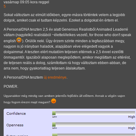
vasárnap 09:05 kora reggel
5
Sokat változtam az elmúlt időkben, egyre-másra történtek velem a legjobb
dolgok, amiket csak el tudtam képzelni. Ezeket a dolgokat én értem el.
A PersonalDNA teszten 2,5 év alatt Generous Realistből Animated Leaderré
váltam (nagylelkű realistából ~életteli/lelkes vezető, for those who don't speak
english
). Örülök neki. Úgy érzem szinte minden a legfaszábban megy,
nagyon is jó irányban haladok, alapjában véve elégedett vagyok a
dolgaimmal. A teszten elért mutatóim teljesen eltérnek a 2,5 évvel ezelőtti
önmagamtól. Igazából alaposan meglepődtem, amikor megláttam az eltérést,
de teljesen reális a dolog, számítottam rá hogy változtam ebben-abban, de
arra nem, hogy gyakorlatilag teljesen átalakultam.
A PersonalDNA tesztem
új eredménye
.
POWER.
Ugyanakkor még mindig van amiben jelentős fejlődés áll előttem. Annak a végén vajon
hogy fogom érezni majd magam?