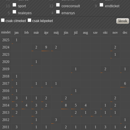
13
sport
12
coreconsult
9
endticket
5
realeyes
4
emarsys
csak címeket
csak képeket
mindet
jan
feb
már
ápr
máj
jún
júl
aug
sze
okt
nov
dec
2025
1
-
-
-
-
-
-
-
-
-
-
-
2024
-
-
2
9
2
-
-
-
-
-
2
-
2023
-
-
-
-
-
-
-
-
-
-
1
-
2020
-
-
1
-
-
-
-
-
-
-
-
-
2019
-
-
-
-
-
-
1
-
-
2
-
1
2018
1
-
-
-
-
-
-
-
-
-
-
-
2017
1
-
1
1
1
-
-
-
-
-
-
6
2016
1
-
-
-
-
-
1
-
-
-
-
-
2015
3
1
1
2
-
2
-
-
-
-
2
-
2014
3
4
3
2
-
8
5
4
-
1
2
-
2013
2
-
3
-
-
-
2
1
3
1
1
-
2012
-
-
1
-
3
-
-
-
-
-
-
1
2011
3
-
1
1
-
2
1
1
1
3
1
4