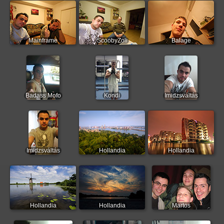
Mainframe
ScoobyZoli
Balage
Badass Mofo
Kondi
Imidzsváltás
Imidzsváltás
Hollandia
Hollandia
Hollandia
Hollandia
Martos