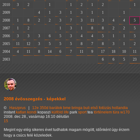
2010
3
2
-
1
-
1
2
1
2
-
-
1
2009
-
-
4
1
3
1
3
1
1
-
1
-
2008
1
8
2
2
3
7
3
11
3
4
4
5
2007
1
2
-
-
1
3
1
8
8
2
2
5
2006
3
3
3
6
5
3
4
4
5
1
1
5
2005
11
12
3
5
5
5
8
7
8
3
1
2
2004
4
11
8
14
6
7
11
9
17
18
10
11
2003
-
-
-
-
-
-
-
-
6
6
5
23
2008 évösszegzés - képekkel
©
Haszprus
|
12e
350d
barátok
bme
bringa
buli
első
fotózás
hollandia
instant
katlan
kondi
kopaszi
külföld
life
park
sport
tea
történelem
túra
w170
2008. dec 28., vasárnap 16:10 délután
15
Megint egy elég sikeres évet tudhatok magam mögött, időnként úgy érzem
hogy a csúcs felé közeledek.