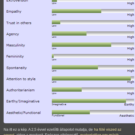
Na itt ez a kép. A 2,5 évvel ezelőtti állapotot mutatja, de
ha fölé viszed az