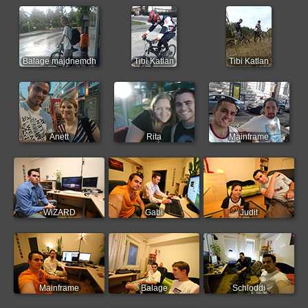
Balage majdnemdh
Tibi Katlan
Tibi Katlan
Anett
Rita
Mainframe
WiZARD
Gabi
Judit
Mainframe
Balage
Schloddi