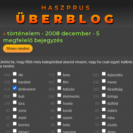
HASZPRUS
HASZPRUS
ÜBERBLOG
ÜBERBLOG
történelem - 2008 december - 5
megfelelő bejegyzés
Mutass mindent
Jelöld be, hogy főbb mely kategóriákat akarod olvasni, vagy ha csak egyet: kattints
a nevére.
940
life
772
bme
691
fejlesztés
538
barátok
465
film
436
hwsw
414
történelem
403
fotózás
305
fáradtság
218
buli
160
élelmezés
153
bringa
148
túra
96
howto
90
külföld
90
zene
68
kondi
68
mátrix
52
meló
51
epam
34
mba
32
biznisz
26
todo
24
úszás
21
labvez
20
sanoma
16
álom