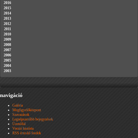
2016
2015
2014
2013
2012
2011
2010
2009
2008
2007
2006
2005
2004
2003
navigáció
Galéria
Megfigyelőközpont
Szavazások
Legnépszerűbb bejegyzések
Üzenőfal
Verzió história
RSS értesítő feedek