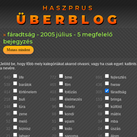
HASZPRUS
HASZPRUS
ÜBERBLOG
ÜBERBLOG
fáradtság - 2005 július - 5 megfelelő
bejegyzés
Mutass mindent
Jelöld be, hogy főbb mely kategóriákat akarod olvasni, vagy ha csak egyet: kattints
a nevére.
940
life
772
bme
691
fejlesztés
538
barátok
465
film
436
hwsw
414
történelem
403
fotózás
305
fáradtság
218
buli
160
élelmezés
153
bringa
148
túra
96
howto
90
külföld
90
zene
68
kondi
68
mátrix
52
meló
51
epam
34
mba
32
biznisz
26
todo
24
úszás
21
labvez
20
sanoma
16
álom