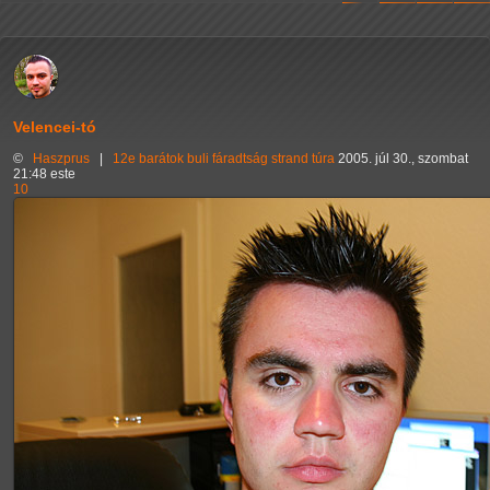
Velencei-tó
©
Haszprus
|
12e
barátok
buli
fáradtság
strand
túra
2005. júl 30., szombat
21:48 este
10