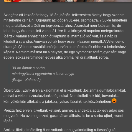
Az egész ott kezdődött hogy 18-án, hétfőn, felkerestem Norbyt hogy szerinte
mit lehetne csinálni. Ugorjunk az időben 31-ére, szombatra. 7:50-re hirdettem
meg a találkozót a Déli pu jegypénztárához. A sorokat nem fotóztam le, de
lehet hogy érdemes lett volna. 31-ére ill. a környező napokra melegrekordot
ígértek, valami ehhez hasonlót kaptunk is, marha jó idő volt, és a nép is
kitódult a strandra. Annyian voltak hogy eszem-faszom megáll. A Velencei-tó
strandját (Velence vasútállomás) durván alulméretezték ehhez a terheléshez
képest. Nemtom máskor mi a helyzet, de egy nyomorult sörért, gyrosért, vagy
éppen jégkásáért minden egyes alkalommal fél órát álltunk sorba.
30-an állnak a sorba,
mindegyiknek egyenként a kurva anyja
(Belga - Kalauz 2)
Überbrutál. Egyik ilyen alkalommal el is kezdtünk
focizni
a gumilabdánkkal,
amivel a vízben szórakoztunk elég sokat. Nem kellett sok idő, bevontuk a
környékünkön állókat is a játékba, lyukas lábainknak köszönhetően
Pénztárhoz érvén itt vettünk két sört, amihez ajándékba adtak egy adag sós
mogyorót. Ha azt megeszed, garantáltan állhatsz is be a sorba újból, sweet
lépés.
Ami azt illeti, elméletileg 9-en voltunk lenn, gyakorlatilag a társaság két