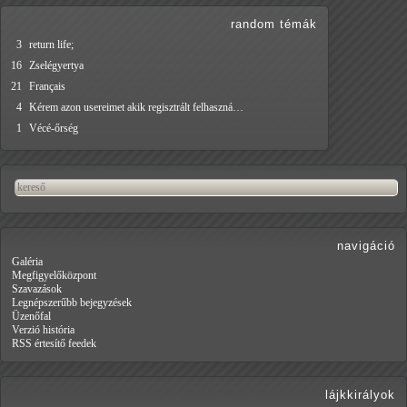
random témák
3
return life;
16
Zselégyertya
21
Français
4
Kérem azon usereimet akik regisztrált felhaszná…
1
Vécé-őrség
navigáció
Galéria
Megfigyelőközpont
Szavazások
Legnépszerűbb bejegyzések
Üzenőfal
Verzió história
RSS értesítő feedek
lájkkirályok