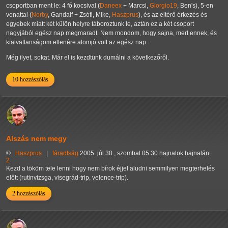
csoportban ment le: 4 fő kocsival (
Daneex
+ Marcsi,
Giorgio19
, Ben's), 5-en
vonattal (
Norby
, Gandalf + Zsófi, Mike,
Haszprus
), és az eltérő érkezés és
egyebek miatt két külön helyre táboroztunk le, aztán ez a két csoport
nagyjából egész nap megmaradt. Nem mondom, hogy sajna, mert ennek, és
kialvatlanságom ellenére atomjó volt az egész nap.
Még ilyet, sokat. Már el is kezdtünk dumálni a következőről.
10 hozzászólás
Alszás nem megy
©
Haszprus
|
fáradtság
2005. júl 30., szombat 05:30 hajnalok hajnalán
2
Kezd a tököm tele lenni hogy nem bírok éjjel aludni semmilyen megterhelés
előtt (rutinvizsga, visegrád-trip, velence-trip).
2 hozzászólás