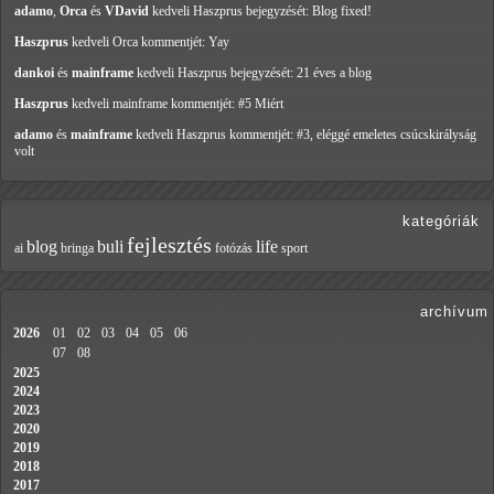
adamo
,
Orca
és
VDavid
kedveli Haszprus
bejegyzését: Blog fixed!
Haszprus
kedveli Orca
kommentjét: Yay
dankoi
és
mainframe
kedveli Haszprus
bejegyzését: 21 éves a blog
Haszprus
kedveli mainframe
kommentjét: #5 Miért
adamo
és
mainframe
kedveli Haszprus
kommentjét: #3, eléggé emeletes csúcskirályság
volt
kategóriák
fejlesztés
blog
buli
life
ai
bringa
fotózás
sport
archívum
2026
01
02
03
04
05
06
07
08
2025
2024
2023
2020
2019
2018
2017