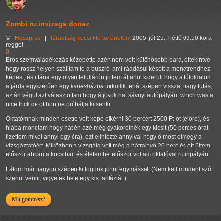
Zombi rutinvizsga donez
©
Haszprus
|
fáradtság
kocsi
life
történelem
2005. júl 25., hétfő 09:50 kora
reggel
0
Erős szemváladékozás közepette azért nem volt különösebb para, eltekintve
hogy rossz helyen szálltam le a buszról ami ráadásul késett a menetrendhez
képest, és utána egy olyan felüljárón jöttem át ahol kiderült hogy a túloldalon
a járda egyszerűen egy
kertesházba
torkollik tehát szépen vissza, nagy futás,
aztán végül azt választottam hogy átjövök hat sávnyi autópályán, which was a
nice trick de otthon ne próbálja ki senki.
Oktatómnak minden esetre volt képe elkérni 30 percért 2500 Ft-ot (előre), és
hiába mondtam hogy hát én azé még gyakorolnék egy kicsit (50 perces órát
fizettem mivel annyi egy óra), ezt elintézte annyival hogy ő most elmegy a
vizsgáztatóért. Miközben a vizsgáig volt még a hátralevő 20 perc és ott ültem
először abban a kocsiban és életembe' először voltam oktatóval rutinpályán.
Látom már nagyon szépen ki fogunk jönni egymással. (Nem kell mindent szó
szerint venni, vigyetek bele egy kis fantáziát.)
Mit gondolsz?