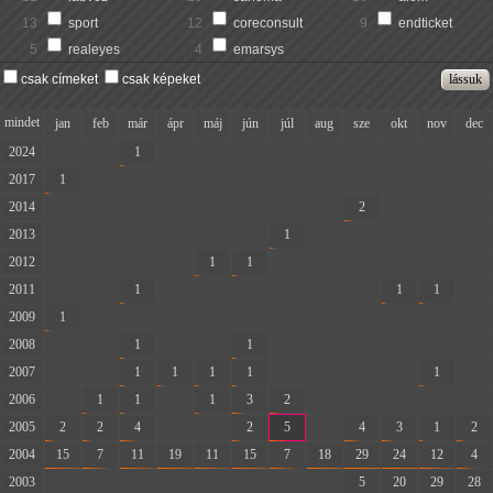
13
sport
12
coreconsult
9
endticket
5
realeyes
4
emarsys
csak címeket
csak képeket
mindet
jan
feb
már
ápr
máj
jún
júl
aug
sze
okt
nov
dec
2024
-
-
1
-
-
-
-
-
-
-
-
-
2017
1
-
-
-
-
-
-
-
-
-
-
-
2014
-
-
-
-
-
-
-
-
2
-
-
-
2013
-
-
-
-
-
-
1
-
-
-
-
-
2012
-
-
-
-
1
1
-
-
-
-
-
-
2011
-
-
1
-
-
-
-
-
-
1
1
-
2009
1
-
-
-
-
-
-
-
-
-
-
-
2008
-
-
1
-
-
1
-
-
-
-
-
-
2007
-
-
1
1
1
1
-
-
-
-
1
-
2006
-
1
1
-
1
3
2
-
-
-
-
-
2005
2
2
4
-
-
2
5
-
4
3
1
2
2004
15
7
11
19
11
15
7
18
29
24
12
4
2003
-
-
-
-
-
-
-
-
5
20
29
28