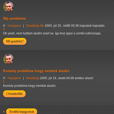
Slp problemz
©
Haszprus
|
fáradtság
life
2005. júl 25., hétfő 05:36 hajnalok hajnalán
0
Oh yeah, nem tudtam aludni szart se, így lesz igazi a zombi-rutinvizsga.
Mit gondolsz?
Komoly probléma hogy nemtok aludni
©
Haszprus
|
fáradtság
2005. júl 19., kedd 04:09 amikor alszol
1
Komoly probléma hogy nemtok aludni.
1 hozzászólás
További bejegyzések