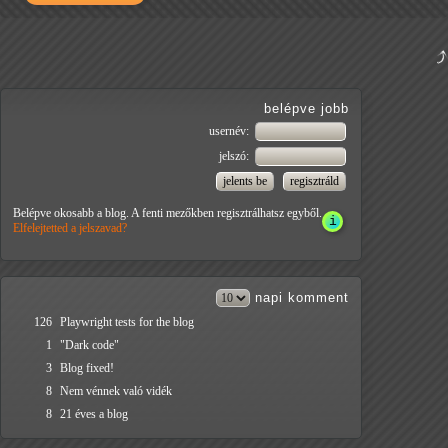
belépve jobb
usernév:
jelszó:
Belépve okosabb a blog. A fenti mezőkben regisztrálhatsz egyből.
Elfelejtetted a jelszavad?
napi
komment
126
Playwright tests for the blog
1
"Dark code"
3
Blog fixed!
8
Nem vénnek való vidék
8
21 éves a blog