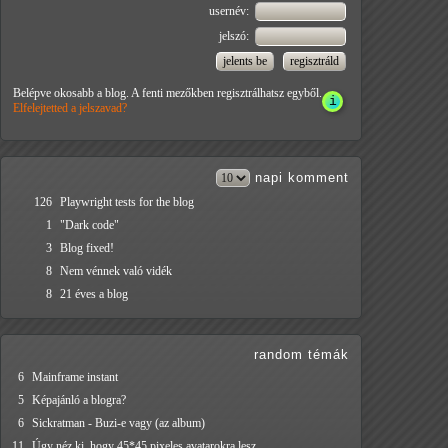
usernév:
jelszó:
Belépve okosabb a blog. A fenti mezőkben regisztrálhatsz egyből.
Elfelejtetted a jelszavad?
napi
komment
126
Playwright tests for the blog
1
"Dark code"
3
Blog fixed!
8
Nem vénnek való vidék
8
21 éves a blog
random témák
6
Mainframe instant
5
Képajánló a blogra?
6
Sickratman - Buzi-e vagy (az album)
11
Úgy néz ki, hogy 45*45 pixeles avatarokra lesz…