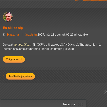
És akkor slp
©
Haszprus
|
fáradtság
2007. máj 18., péntek 06:26 pirkadatkor
0
De csak
temporálisan
. f1: (G(F(slp U wakeup)) AND X(slp). The assertion 'f1'
located at [Context: uberblog, line(l), column(c)] is valid.
Mit gondolsz?
További bejegyzések
belépve jobb