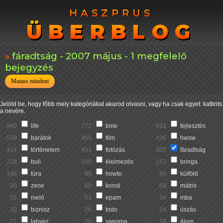
HASZPRUS
HASZPRUS
ÜBERBLOG
ÜBERBLOG
fáradtság - 2007 május - 1 megfelelő
bejegyzés
Mutass mindent
Jelöld be, hogy főbb mely kategóriákat akarod olvasni, vagy ha csak egyet: kattints
a nevére.
940
life
772
bme
691
fejlesztés
538
barátok
465
film
436
hwsw
414
történelem
403
fotózás
305
fáradtság
218
buli
160
élelmezés
153
bringa
148
túra
96
howto
90
külföld
90
zene
68
kondi
68
mátrix
52
meló
51
epam
34
mba
32
biznisz
26
todo
24
úszás
21
labvez
20
sanoma
16
álom