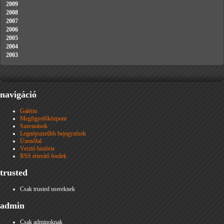
2009
2008
2007
2006
2005
2004
2003
navigáció
Galéria
Megfigyelőközpont
Szavazások
Legnépszerűbb bejegyzések
Üzenőfal
Verzió história
RSS értesítő feedek
trusted
Csak trusted usereknek
admin
Csak adminoknak