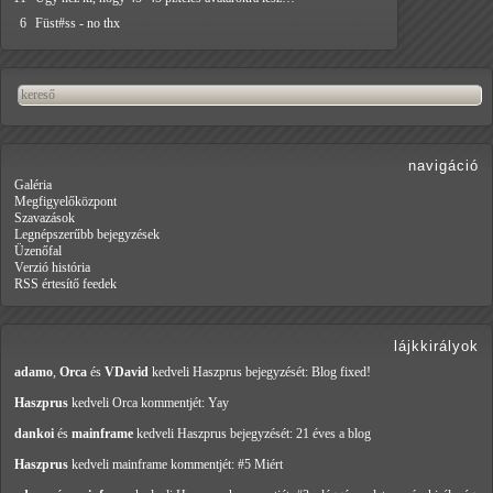
6
Füst#ss - no thx
navigáció
Galéria
Megfigyelőközpont
Szavazások
Legnépszerűbb bejegyzések
Üzenőfal
Verzió história
RSS értesítő feedek
lájkkirályok
adamo
,
Orca
és
VDavid
kedveli Haszprus
bejegyzését: Blog fixed!
Haszprus
kedveli Orca
kommentjét: Yay
dankoi
és
mainframe
kedveli Haszprus
bejegyzését: 21 éves a blog
Haszprus
kedveli mainframe
kommentjét: #5 Miért