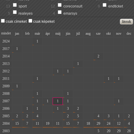
13
sport
12
coreconsult
9
endticket
5
realeyes
4
emarsys
csak címeket
csak képeket
mindet
jan
feb
már
ápr
máj
jún
júl
aug
sze
okt
nov
dec
2024
-
-
1
-
-
-
-
-
-
-
-
-
2017
1
-
-
-
-
-
-
-
-
-
-
-
2014
-
-
-
-
-
-
-
-
2
-
-
-
2013
-
-
-
-
-
-
1
-
-
-
-
-
2012
-
-
-
-
1
1
-
-
-
-
-
-
2011
-
-
1
-
-
-
-
-
-
1
1
-
2009
1
-
-
-
-
-
-
-
-
-
-
-
2008
-
-
1
-
-
1
-
-
-
-
-
-
2007
-
-
1
1
1
1
-
-
-
-
1
-
2006
-
1
1
-
1
3
2
-
-
-
-
-
2005
2
2
4
-
-
2
5
-
4
3
1
2
2004
15
7
11
19
11
15
7
18
29
24
12
4
2003
-
-
-
-
-
-
-
-
5
20
29
28