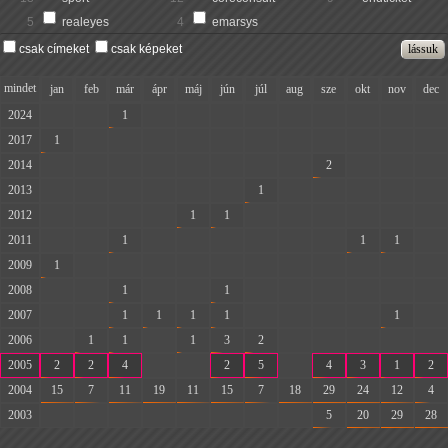
5
realeyes
4
emarsys
csak címeket
csak képeket
mindet
jan
feb
már
ápr
máj
jún
júl
aug
sze
okt
nov
dec
2024
-
-
1
-
-
-
-
-
-
-
-
-
2017
1
-
-
-
-
-
-
-
-
-
-
-
2014
-
-
-
-
-
-
-
-
2
-
-
-
2013
-
-
-
-
-
-
1
-
-
-
-
-
2012
-
-
-
-
1
1
-
-
-
-
-
-
2011
-
-
1
-
-
-
-
-
-
1
1
-
2009
1
-
-
-
-
-
-
-
-
-
-
-
2008
-
-
1
-
-
1
-
-
-
-
-
-
2007
-
-
1
1
1
1
-
-
-
-
1
-
2006
-
1
1
-
1
3
2
-
-
-
-
-
2005
2
2
4
-
-
2
5
-
4
3
1
2
2004
15
7
11
19
11
15
7
18
29
24
12
4
2003
-
-
-
-
-
-
-
-
5
20
29
28