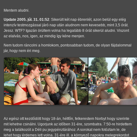
Mentem aludni.
Update 2005. júl. 31. 01:52
: Sikerült két nap ébrenlét, azon belül egy elég
intenzív testmozgással járó nap után aludnom nem kevesebb, mint 3,5 órát.
Jessz. WTF? Igazán örültem volna ha legalább 8 órát sikerül aludni. Viszont
az elalvás, nos, igen, az mindig így kéne menjen.
Nem tudom ráncolni a homlokom, pontosabban tudom, de olyan fájdalommal
jár, hogy nem éri meg.
Az egész ott kezdődött hogy 18-án, hétfőn, felkerestem Norbyt hogy szerinte
mit lehetne csinálni. Ugorjunk az időben 31-ére, szombatra. 7:50-re hirdettem
meg a találkozót a Déli pu jegypénztárához. A sorokat nem fotóztam le, de
lehet hogy érdemes lett volna. 31-ére ill. a környező napokra melegrekordot