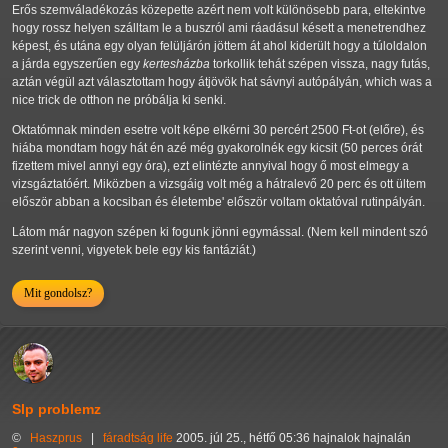
Erős szemváladékozás közepette azért nem volt különösebb para, eltekintve
hogy rossz helyen szálltam le a buszról ami ráadásul késett a menetrendhez
képest, és utána egy olyan felüljárón jöttem át ahol kiderült hogy a túloldalon
a járda egyszerűen egy
kertesházba
torkollik tehát szépen vissza, nagy futás,
aztán végül azt választottam hogy átjövök hat sávnyi autópályán, which was a
nice trick de otthon ne próbálja ki senki.
Oktatómnak minden esetre volt képe elkérni 30 percért 2500 Ft-ot (előre), és
hiába mondtam hogy hát én azé még gyakorolnék egy kicsit (50 perces órát
fizettem mivel annyi egy óra), ezt elintézte annyival hogy ő most elmegy a
vizsgáztatóért. Miközben a vizsgáig volt még a hátralevő 20 perc és ott ültem
először abban a kocsiban és életembe' először voltam oktatóval rutinpályán.
Látom már nagyon szépen ki fogunk jönni egymással. (Nem kell mindent szó
szerint venni, vigyetek bele egy kis fantáziát.)
Mit gondolsz?
Slp problemz
©
Haszprus
|
fáradtság
life
2005. júl 25., hétfő 05:36 hajnalok hajnalán