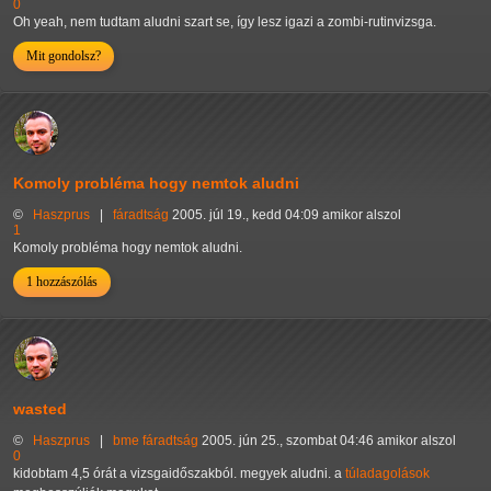
0
Oh yeah, nem tudtam aludni szart se, így lesz igazi a zombi-rutinvizsga.
Mit gondolsz?
Komoly probléma hogy nemtok aludni
©
Haszprus
|
fáradtság
2005. júl 19., kedd 04:09 amikor alszol
1
Komoly probléma hogy nemtok aludni.
1 hozzászólás
wasted
©
Haszprus
|
bme
fáradtság
2005. jún 25., szombat 04:46 amikor alszol
0
kidobtam 4,5 órát a vizsgaidőszakból. megyek aludni. a
túladagolások