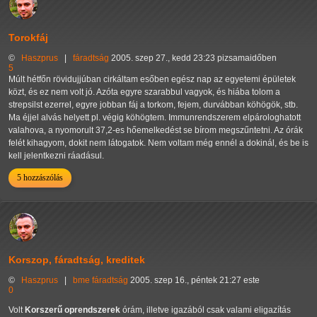
Torokfáj
©
Haszprus
|
fáradtság
2005. szep 27., kedd 23:23 pizsamaidőben
5
Múlt hétfőn rövidujjúban cirkáltam esőben egész nap az egyetemi épületek
közt, és ez nem volt jó. Azóta egyre szarabbul vagyok, és hiába tolom a
strepsilst ezerrel, egyre jobban fáj a torkom, fejem, durvábban köhögök, stb.
Ma éjjel alvás helyett pl. végig köhögtem. Immunrendszerem elpárologhatott
valahova, a nyomorult 37,2-es hőemelkedést se bírom megszűntetni. Az órák
felét kihagyom, dokit nem látogatok. Nem voltam még ennél a dokinál, és be is
kell jelentkezni ráadásul.
5 hozzászólás
Korszop, fáradtság, kreditek
©
Haszprus
|
bme
fáradtság
2005. szep 16., péntek 21:27 este
0
Volt
Korszerű oprendszerek
órám, illetve igazából csak valami eligazítás