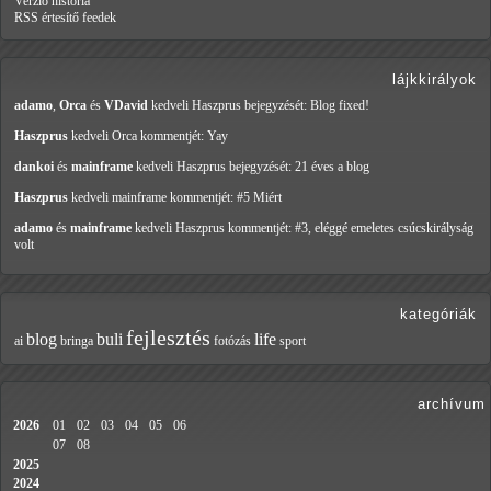
Verzió história
RSS értesítő feedek
lájkkirályok
adamo
,
Orca
és
VDavid
kedveli Haszprus
bejegyzését: Blog fixed!
Haszprus
kedveli Orca
kommentjét: Yay
dankoi
és
mainframe
kedveli Haszprus
bejegyzését: 21 éves a blog
Haszprus
kedveli mainframe
kommentjét: #5 Miért
adamo
és
mainframe
kedveli Haszprus
kommentjét: #3, eléggé emeletes csúcskirályság
volt
kategóriák
fejlesztés
blog
buli
life
ai
bringa
fotózás
sport
archívum
2026
01
02
03
04
05
06
07
08
2025
2024