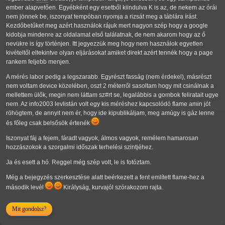
ember alapvetően. Egyébként egy esetből kiindulva K is az, de nekem az órái
nem jönnek be, iszonyat tempóban nyomja a rizsát meg a táblára írást.
Kezdőbetűket meg azért használok rájuk mert nagyon szép hogy a google
kidobja mindenre az oldalamat első találatnak, de nem akarom hogy az ő
nevükre is így történjen. Itt jegyezzük meg hogy nem használok egyetlen
kivételtől eltekintve olyan eljárásokat amiket direkt azért tennék hogy a page
rankem feljebb menjen.
A mérés labor pedig a legszarabb. Egyrészt fasság (nem érdekel), másrészt
nem voltam device közelében, oszt 2 méterről sasoltam hogy mit csinálnak a
mellettem ülők, megin nem láttam sz#rt se, legalábbis a gombok feliratait ugye
nem. Az info2003 levlistán volt egy kis méréshez kapcsolódó flame amin jót
röhögtem, de annyit nem ér, hogy ide kipublikáljam, meg amúgy is gáz lenne
és főleg csak belsősök értenék
Iszonyat fáj a fejem, fáradt vagyok, álmos vagyok, remélem hamarosan
hozzászokok a szorgalmi időszak terhelési szintjéhez.
Ja és esett a hó. Reggel még szép volt, le is fotóztam.
Még a bejegyzés szerkesztése alatt beérkezett a fent említett flame-hez a
második levél
Királyság, kurvajól szórakozom rajta.
Mit gondolsz?