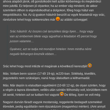
ahova alapból járok, ott gondolkodni kell aztán körbemegy és megkérdezi
mire jutottá. Ez teljesen jó olyankor, ha az ember vág mindent, de akkor
szerintem otthon is elgondolkodhat a dolgokon, főleg hogy hátul van
megoldókulcs. Na. Az új gyakon hátulról beszólt az egyik feladatnál egy srác,
ránézésre lehet hogy sokkeresztes már
az alábbi szöveggel:
Srác hátulról: Az összes csé tanszékes tárgy ilyen… hogy vagy
van az embernek ötlete vagy agyalhat a feladaton 45 percet hogy
jusson valamire…
Gyakvez, azt se tudja mit mondjon hirtelen: hmm mintha némi
negatív felhangot éreznék ebben…
Srác lehet hogy most intézte el magának a következő keresztjét
Más. Voltam benn szaron (17-től 19-ig), ie220-ban. Sötétség, kivetítés,
jegyzetelés nem szükséges, naná hogy átaludtam a kétharmadát.
Más. Már depón is elaludtam egyébként (10-től 12-ig), de olyan szinten, hogy
a végén a tapsra ébredtem, vetítés után szintén félhomály volt, körülöttem nem
ült senki, hirtelen azt se tudtam hol vagyok
De télleg, ilyen se volt még.
Nagyon durván fáradt vagyok mostanság, reggelente bedagadt szemekkel
ébredek, pedig egyáltalán nem éjszakázom (magamhoz mérten). (Ami annyit