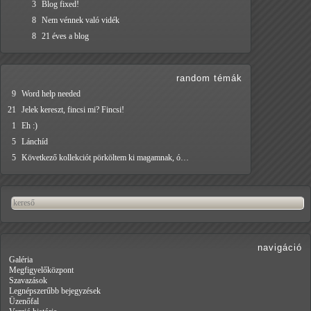
3
Blog fixed!
8
Nem vénnek való vidék
8
21 éves a blog
random témák
9
Word help needed
21
Jelek kereszt, fincsi mi? Fincsi!
1
Eh :)
5
Lánchíd
5
Következő kollekciót pörköltem ki magamnak, ó…
navigáció
Galéria
Megfigyelőközpont
Szavazások
Legnépszerűbb bejegyzések
Üzenőfal