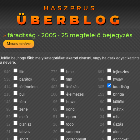
HASZPRUS
HASZPRUS
ÜBERBLOG
ÜBERBLOG
fáradtság - 2005 - 25 megfelelő bejegyzés
Mutass mindent
Jelöld be, hogy főbb mely kategóriákat akarod olvasni, vagy ha csak egyet: kattints
a nevére.
940
life
772
bme
691
fejlesztés
538
barátok
465
film
436
hwsw
414
történelem
403
fotózás
305
fáradtság
218
buli
160
élelmezés
153
bringa
148
túra
96
howto
90
külföld
90
zene
68
kondi
68
mátrix
52
meló
51
epam
34
mba
32
biznisz
26
todo
24
úszás
21
labvez
20
sanoma
16
álom
13
sport
12
coreconsult
9
endticket