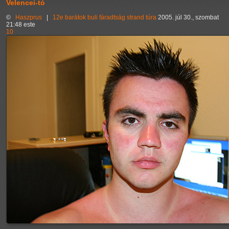
Velencei-tó
©
Haszprus
|
12e
barátok
buli
fáradtság
strand
túra
2005. júl 30., szombat
21:48 este
10