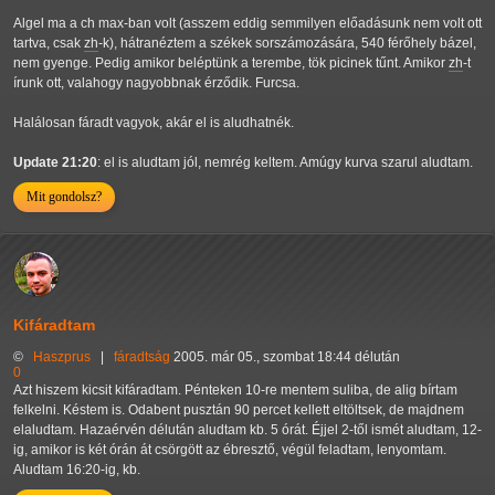
Algel ma a ch max-ban volt (asszem eddig semmilyen előadásunk nem volt ott
tartva, csak
zh
-k), hátranéztem a székek sorszámozására, 540 férőhely bázel,
nem gyenge. Pedig amikor beléptünk a terembe, tök picinek tűnt. Amikor
zh
-t
írunk ott, valahogy nagyobbnak érződik. Furcsa.
Halálosan fáradt vagyok, akár el is aludhatnék.
Update 21:20
: el is aludtam jól, nemrég keltem. Amúgy kurva szarul aludtam.
Mit gondolsz?
Kifáradtam
©
Haszprus
|
fáradtság
2005. már 05., szombat 18:44 délután
0
Azt hiszem kicsit kifáradtam. Pénteken 10-re mentem suliba, de alig bírtam
felkelni. Késtem is. Odabent pusztán 90 percet kellett eltöltsek, de majdnem
elaludtam. Hazaérvén délután aludtam kb. 5 órát. Éjjel 2-től ismét aludtam, 12-
ig, amikor is két órán át csörgött az ébresztő, végül feladtam, lenyomtam.
Aludtam 16:20-ig, kb.