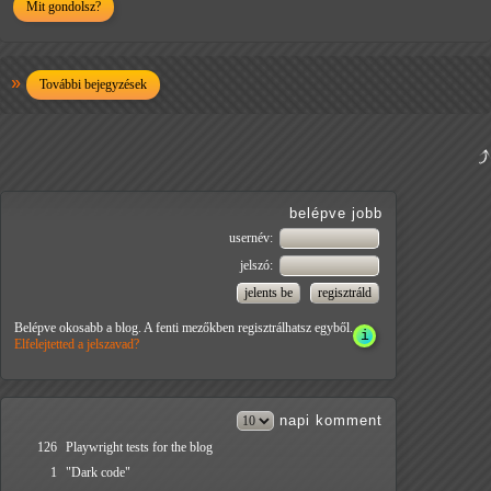
Mit gondolsz?
További bejegyzések
belépve jobb
usernév:
jelszó:
Belépve okosabb a blog. A fenti mezőkben regisztrálhatsz egyből.
Elfelejtetted a jelszavad?
napi
komment
126
Playwright tests for the blog
1
"Dark code"