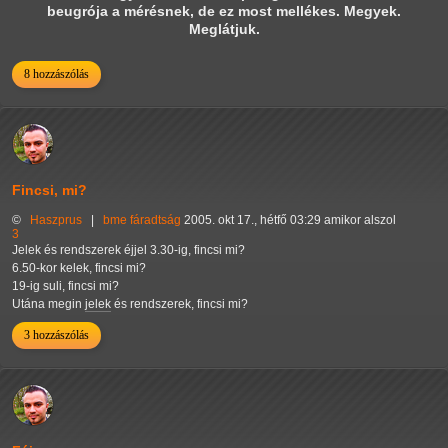
beugrója a mérésnek, de ez most mellékes. Megyek.
Meglátjuk.
8 hozzászólás
Fincsi, mi?
©
Haszprus
|
bme
fáradtság
2005. okt 17., hétfő 03:29 amikor alszol
3
Jelek és rendszerek éjjel 3.30-ig, fincsi mi?
6.50-kor kelek, fincsi mi?
19-ig suli, fincsi mi?
Utána megin
jelek
és rendszerek, fincsi mi?
3 hozzászólás