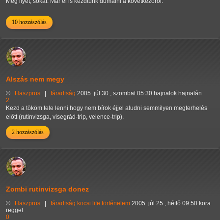
Még ilyet, sokat. Már el is kezdtünk dumálni a következőről.
10 hozzászólás
Alszás nem megy
©
Haszprus
|
fáradtság
2005. júl 30., szombat 05:30 hajnalok hajnalán
2
Kezd a tököm tele lenni hogy nem bírok éjjel aludni semmilyen megterhelés
előtt (rutinvizsga, visegrád-trip, velence-trip).
2 hozzászólás
Zombi rutinvizsga donez
©
Haszprus
|
fáradtság
kocsi
life
történelem
2005. júl 25., hétfő 09:50 kora
reggel
0