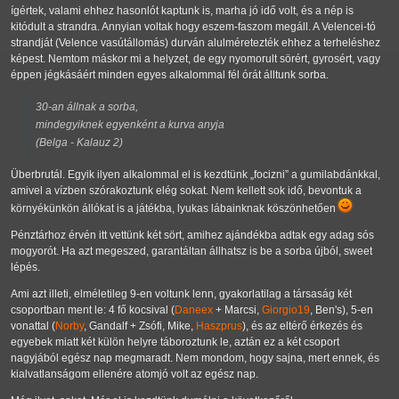
ígértek, valami ehhez hasonlót kaptunk is, marha jó idő volt, és a nép is
kitódult a strandra. Annyian voltak hogy eszem-faszom megáll. A Velencei-tó
strandját (Velence vasútállomás) durván alulméretezték ehhez a terheléshez
képest. Nemtom máskor mi a helyzet, de egy nyomorult sörért, gyrosért, vagy
éppen jégkásáért minden egyes alkalommal fél órát álltunk sorba.
30-an állnak a sorba,
mindegyiknek egyenként a kurva anyja
(Belga - Kalauz 2)
Überbrutál. Egyik ilyen alkalommal el is kezdtünk
focizni
a gumilabdánkkal,
amivel a vízben szórakoztunk elég sokat. Nem kellett sok idő, bevontuk a
környékünkön állókat is a játékba, lyukas lábainknak köszönhetően
Pénztárhoz érvén itt vettünk két sört, amihez ajándékba adtak egy adag sós
mogyorót. Ha azt megeszed, garantáltan állhatsz is be a sorba újból, sweet
lépés.
Ami azt illeti, elméletileg 9-en voltunk lenn, gyakorlatilag a társaság két
csoportban ment le: 4 fő kocsival (
Daneex
+ Marcsi,
Giorgio19
, Ben's), 5-en
vonattal (
Norby
, Gandalf + Zsófi, Mike,
Haszprus
), és az eltérő érkezés és
egyebek miatt két külön helyre táboroztunk le, aztán ez a két csoport
nagyjából egész nap megmaradt. Nem mondom, hogy sajna, mert ennek, és
kialvatlanságom ellenére atomjó volt az egész nap.