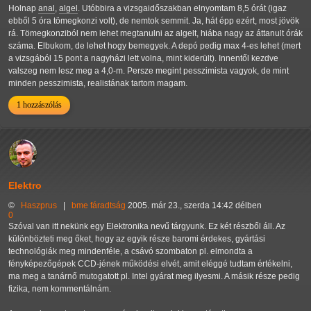
Holnap
anal
,
algel
. Utóbbira a vizsgaidőszakban elnyomtam 8,5 órát (igaz
ebből 5 óra tömegkonzi volt), de nemtok semmit. Ja, hát épp ezért, most jövök
rá. Tömegkonziból nem lehet megtanulni az algelt, hiába nagy az áttanult órák
száma. Elbukom, de lehet hogy bemegyek. A depó pedig max 4-es lehet (mert
a vizsgából 15 pont a nagyházi lett volna, mint kiderült). Innentől kezdve
valszeg nem lesz meg a 4,0-m. Persze megint pesszimista vagyok, de mint
minden pesszimista, realistának tartom magam.
1 hozzászólás
Elektro
©
Haszprus
|
bme
fáradtság
2005. már 23., szerda 14:42 délben
0
Szóval van itt nekünk egy Elektronika nevű tárgyunk. Ez két részből áll. Az
különbözteti meg őket, hogy az egyik része baromi érdekes, gyártási
technológiák meg mindenféle, a csávó szombaton pl. elmondta a
fényképezőgépek CCD-jének működési elvét, amit eléggé tudtam értékelni,
ma meg a tanárnő mutogatott pl. Intel gyárat meg ilyesmi. A másik része pedig
fizika, nem kommentálnám.