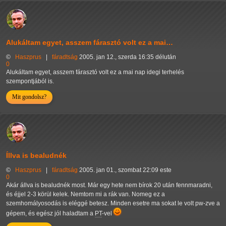
Alukáltam egyet, asszem fárasztó volt ez a mai…
©
Haszprus
|
fáradtság
2005. jan 12., szerda 16:35 délután
0
Alukáltam egyet, asszem fárasztó volt ez a mai nap idegi terhelés
szempontjából is.
Mit gondolsz?
Íllva is bealudnék
©
Haszprus
|
fáradtság
2005. jan 01., szombat 22:09 este
0
Akár állva is bealudnék most. Már egy hete nem bírok 20 után fennmaradni,
és éjjel 2-3 körül kelek. Nemtom mi a rák van. Nomeg ez a
szemhomályosodás is eléggé betesz. Minden esetre ma sokat le volt pw-zve a
gépem, és egész jól haladtam a
PT
-vel