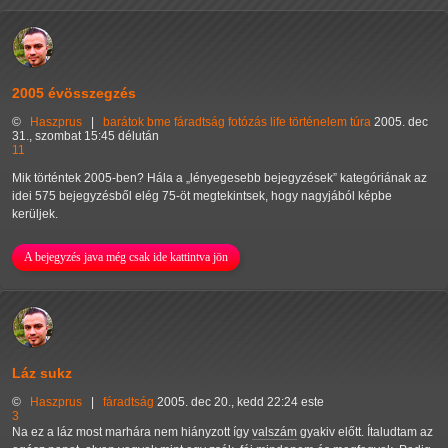
2005 évösszegzés
©
Haszprus
|
barátok
bme
fáradtság
fotózás
life
történelem
túra
2005. dec
31., szombat 15:45 délután
11
Mik történtek 2005-ben? Hála a
lényegesebb bejegyzések
kategóriának az
idei 575 bejegyzésből elég 75-öt megtekintsek, hogy nagyjából képbe
kerüljek.
A bejegyzés java még csak ide kattintva jön
Láz sukz
©
Haszprus
|
fáradtság
2005. dec 20., kedd 22:24 este
3
Na ez a láz most marhára nem hiányzott így
valszám
gyakiv előtt. Ítaludtam az