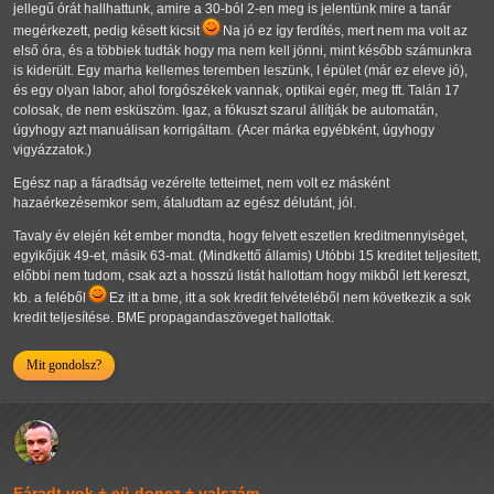
jellegű órát hallhattunk, amire a 30-ból 2-en meg is jelentünk mire a tanár
megérkezett, pedig késett kicsit
Na jó ez így ferdítés, mert nem ma volt az
első óra, és a többiek tudták hogy ma nem kell jönni, mint később számunkra
is kiderült. Egy marha kellemes teremben leszünk, I épület (már ez eleve jó),
és egy olyan labor, ahol forgószékek vannak, optikai egér, meg tft. Talán 17
colosak, de nem esküszöm. Igaz, a fókuszt szarul állítják be automatán,
úgyhogy azt manuálisan korrigáltam. (Acer márka egyébként, úgyhogy
vigyázzatok.)
Egész nap a fáradtság vezérelte tetteimet, nem volt ez másként
hazaérkezésemkor sem, átaludtam az egész délutánt, jól.
Tavaly év elején két ember mondta, hogy felvett eszetlen kreditmennyiséget,
egyikőjük 49-et, másik 63-mat. (Mindkettő államis) Utóbbi 15 kreditet teljesített,
előbbi nem tudom, csak azt a hosszú listát hallottam hogy mikből lett kereszt,
kb. a feléből
Ez itt a bme, itt a sok kredit felvételéből nem következik a sok
kredit teljesítése. BME propagandaszöveget hallottak.
Mit gondolsz?
Fáradt vok + eü donez + valszám