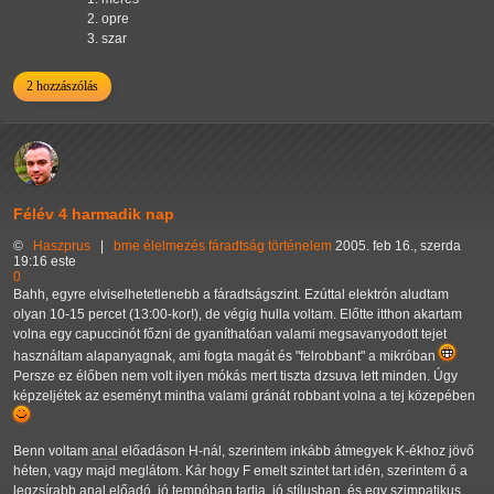
opre
szar
2 hozzászólás
Félév 4 harmadik nap
©
Haszprus
|
bme
élelmezés
fáradtság
történelem
2005. feb 16., szerda
19:16 este
0
Bahh, egyre elviselhetetlenebb a fáradtságszint. Ezúttal elektrón aludtam
olyan 10-15 percet (13:00-kor!), de végig hulla voltam. Előtte itthon akartam
volna egy capuccinót főzni de gyaníthatóan valami megsavanyodott tejet
használtam alapanyagnak, ami fogta magát és "felrobbant" a mikróban
Persze ez élőben nem volt ilyen mókás mert tiszta dzsuva lett minden. Úgy
képzeljétek az eseményt mintha valami gránát robbant volna a tej közepében
Benn voltam
anal
előadáson H-nál, szerintem inkább átmegyek K-ékhoz jövő
héten, vagy majd meglátom. Kár hogy F emelt szintet tart idén, szerintem ő a
legzsírabb
anal
előadó, jó tempóban tartja, jó stílusban, és egy szimpatikus