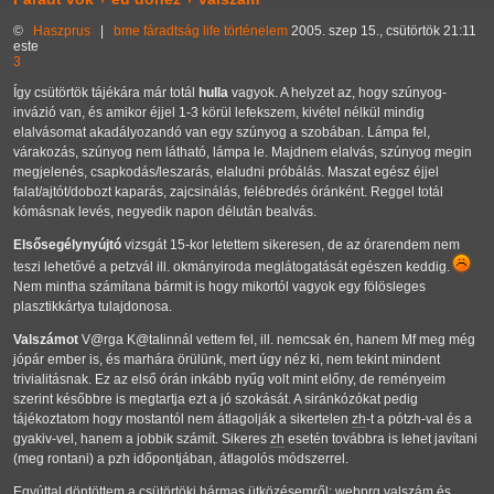
©
Haszprus
|
bme
fáradtság
life
történelem
2005. szep 15., csütörtök 21:11
este
3
Így csütörtök tájékára már totál
hulla
vagyok. A helyzet az, hogy szúnyog-
invázió van, és amikor éjjel 1-3 körül lefekszem, kivétel nélkül mindig
elalvásomat akadályozandó van egy szúnyog a szobában. Lámpa fel,
várakozás, szúnyog nem látható, lámpa le. Majdnem elalvás, szúnyog megin
megjelenés, csapkodás/leszarás, elaludni próbálás. Maszat egész éjjel
falat/ajtót/dobozt kaparás, zajcsinálás, felébredés óránként. Reggel totál
kómásnak levés, negyedik napon délután bealvás.
Elsősegélynyújtó
vizsgát 15-kor letettem sikeresen, de az órarendem nem
teszi lehetővé a petzvál ill. okmányiroda meglátogatását egészen keddig.
Nem mintha számítana bármit is hogy mikortól vagyok egy fölösleges
plasztikkártya tulajdonosa.
Valszámot
V@rga K@talinnál vettem fel, ill. nemcsak én, hanem Mf meg még
jópár ember is, és marhára örülünk, mert úgy néz ki, nem tekint mindent
trivialitásnak. Ez az első órán inkább nyűg volt mint előny, de reményeim
szerint későbbre is megtartja ezt a jó szokását. A siránkózókat pedig
tájékoztatom hogy mostantól nem átlagolják a sikertelen
zh
-t a pótzh-val és a
gyakiv-vel, hanem a jobbik számít. Sikeres
zh
esetén továbbra is lehet javítani
(meg rontani) a pzh időpontjában, átlagolós módszerrel.
Egyúttal döntöttem a csütörtöki hármas ütközésemről:
webprg
valszám
és