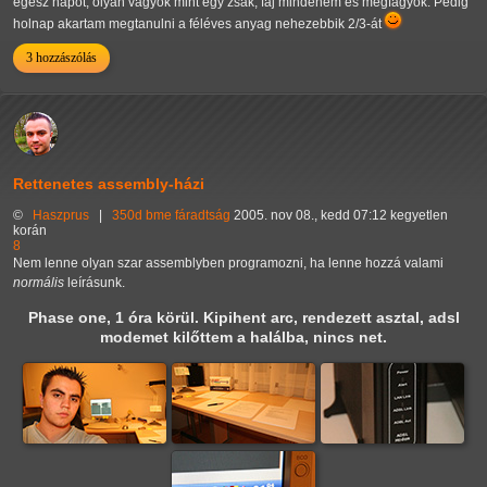
egész napot, olyan vagyok mint egy zsák, fáj mindenem és megfagyok. Pedig
holnap akartam megtanulni a féléves anyag nehezebbik 2/3-át
3 hozzászólás
Rettenetes assembly-házi
©
Haszprus
|
350d
bme
fáradtság
2005. nov 08., kedd 07:12 kegyetlen
korán
8
Nem lenne olyan szar assemblyben programozni, ha lenne hozzá valami
normális
leírásunk.
Phase one, 1 óra körül. Kipihent arc, rendezett asztal, adsl
modemet kilőttem a halálba, nincs net.