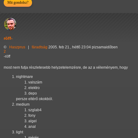
Mit gondolsz?
röff-
©
Haszprus
|
fáradtság
2005. feb 21., hétfő 23:04 pizsamaidőben
2
-röff
most nem futja részletesebb helyzetelemzésre, de az a véleményem, hogy
nightmare
valszám
elektro
depo
persze eltérő okokból.
medium
szglab4
fony
algel
anal
light
mérés