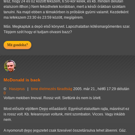
tesz, hogy 24 és 02 között fekszem, 6:50-kor kelek, és kb. minden délután
elalszom itthon.) Nem feküdhetek korábban, mert a késői órákban szoktam
tanulni. Na majd ebben a témakörben is próbálok gyúrni valamit. Kezdetként
ma lefekszem 23:30 és 23:59 között, megígérem.
Más. Megkaptuk a depó első könyvet. Lapozhatatlan kötésmargómentes szar.
Tépjem szét hogy el tudjam olvasni bazz?
Mit gondolsz?
McDonald is back
©
Haszprus
|
bme
élelmezés
fáradtság
2005. már 21., hétfő 17:29 délután
0
Voltam mekiben Imoval. Rossz volt. Siettünk és nem is ízlett.
Most először eljöttem
Depo
előadásról. Egyrészt elaludtam rajta, másrészt ez
is rossz volt. Kb. feleannyian voltunk, mint szombaton. Vicces. Vagy inkább
nem.
A nyomorult
depo
jegyzetet csak tizesével összetársulva lehet átvenni. Gáz.