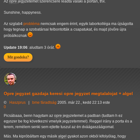
Az
opre
jegyzetemet szerencsére leadta valaki a portán, thx.
Sunshine, happyness.
Az szglab4
probléma
nemcsak engem érint, egyik laborkolléga ma újságolta
hogy tegnap a szobatársai felbontották a csapatukat, és majd jövőre újra
próbálkoznak
Update 19:06
: aludtam 3 órát.
Mit gondolsz?
Opre jegyzet gazdaja keresi opre jegyzet megtalalojat + algel
©
Haszprus
|
bme
fáradtság
2005. már 22., kedd 22:13 este
0
Picsábaaa, benn hagytam az
opre
jegyzetemet a padban (tudtam h ez
egyszer be fog következni vmelyik jegyzetemmel). Reggel irány a porta és a
terem, remélem senki sem ejtette tuszul az én dváágaszáágomat.
Más. Ma kipróbáltam egy másik
algel
gyakot azon okból kifolyólag, hogy