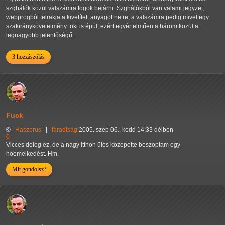
szghálók
közül valszámra fogok bejárni. Szghálókból van valami jegyzet,
webprogból felrakja a kivetített anyagot netre, a valszámra pedig mivel egy
szakiránykövetelmény töki is épül, ezért egyértelműen a három közül a
legnagyobb jelentőségű.
3 hozzászólás
Fuck
©
Haszprus
|
fáradtság
2005. szep 06., kedd 14:33 délben
0
Vicces dolog ez, de a nagy itthon ülés közepette beszoptam egy
hőemelkedést. Hm.
Mit gondolsz?