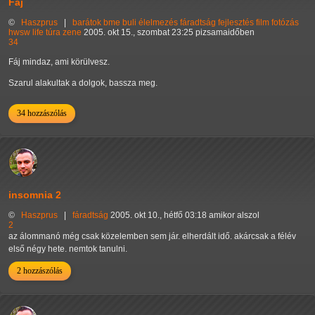
Fáj
©
Haszprus
|
barátok
bme
buli
élelmezés
fáradtság
fejlesztés
film
fotózás
hwsw
life
túra
zene
2005. okt 15., szombat 23:25 pizsamaidőben
34
Fáj mindaz, ami körülvesz.
Szarul alakultak a dolgok, bassza meg.
34 hozzászólás
insomnia 2
©
Haszprus
|
fáradtság
2005. okt 10., hétfő 03:18 amikor alszol
2
az álommanó még csak közelemben sem jár. elherdált idő. akárcsak a félév
első négy hete. nemtok tanulni.
2 hozzászólás