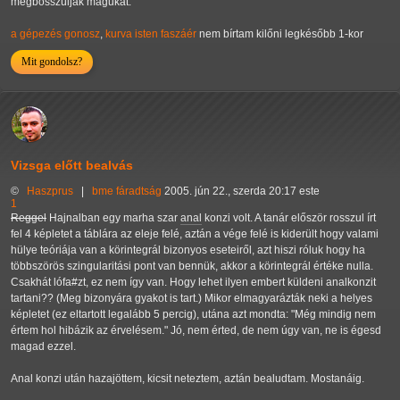
megbosszúlják magukat.
a gépezés gonosz
,
kurva isten faszáér
nem bírtam kilőni legkésőbb 1-kor
Mit gondolsz?
Vizsga előtt bealvás
©
Haszprus
|
bme
fáradtság
2005. jún 22., szerda 20:17 este
1
Reggel
Hajnalban egy marha szar
anal
konzi volt. A tanár először rosszul írt
fel 4 képletet a táblára az eleje felé, aztán a vége felé is kiderült hogy valami
hülye teóriája van a körintegrál bizonyos eseteiről, azt hiszi róluk hogy ha
többszörös szingularitási pont van bennük, akkor a körintegrál értéke nulla.
Csakhát lófa#zt, ez nem így van. Hogy lehet ilyen embert küldeni analkonzit
tartani?? (Meg bizonyára gyakot is tart.) Mikor elmagyarázták neki a helyes
képletet (ez eltartott legalább 5 percig), utána azt mondta: "Még mindig nem
értem hol hibázik az érvelésem." Jó, nem érted, de nem úgy van, ne is égesd
magad ezzel.
Anal konzi után hazajöttem, kicsit neteztem, aztán bealudtam. Mostanáig.