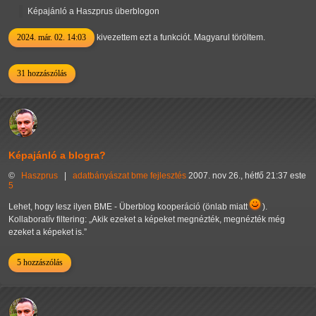
Képajánló a Haszprus überblogon
2024. már. 02. 14:03
kivezettem ezt a funkciót. Magyarul töröltem.
31 hozzászólás
Képajánló a blogra?
©
Haszprus
|
adatbányászat
bme
fejlesztés
2007. nov 26., hétfő 21:37 este
5
Lehet, hogy lesz ilyen BME - Überblog kooperáció (önlab miatt
).
Kollaboratív filtering:
Akik ezeket a képeket megnézték, megnézték még
ezeket a képeket is.
5 hozzászólás