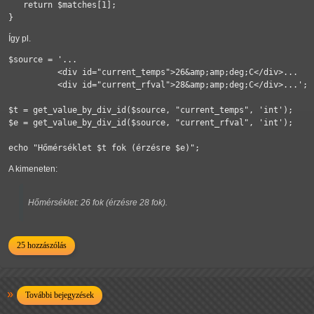
   return $matches[1];

}
Így pl.
$source = '...

          <div id="current_temps">26&amp;amp;deg;C</div>...

          <div id="current_rfval">28&amp;amp;deg;C</div>...';

$t = get_value_by_div_id($source, "current_temps", 'int');

$e = get_value_by_div_id($source, "current_rfval", 'int');

echo "Hőmérséklet $t fok (érzésre $e)";
A kimeneten:
Hőmérséklet: 26 fok (érzésre 28 fok).
25 hozzászólás
További bejegyzések