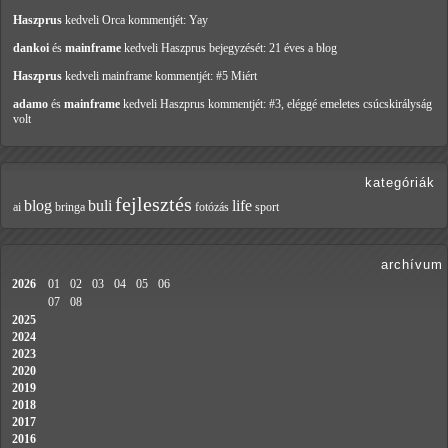
Haszprus
kedveli Orca
kommentjét: Yay
dankoi
és
mainframe
kedveli Haszprus
bejegyzését: 21 éves a blog
Haszprus
kedveli mainframe
kommentjét: #5 Miért
adamo
és
mainframe
kedveli Haszprus
kommentjét: #3, eléggé emeletes csúcskirályság
volt
kategóriák
fejlesztés
blog
buli
life
ai
bringa
fotózás
sport
archívum
2026
01
02
03
04
05
06
07
08
2025
2024
2023
2020
2019
2018
2017
2016