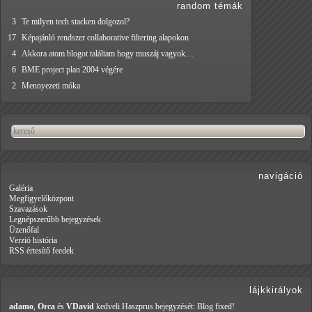
random témák
3
Te milyen tech stacken dolgozol?
17
Képajánló rendszer collaborative filtering alapokon
4
Akkora atom blogot találtam hogy muszáj vagyok…
6
BME project plan 2004 végére
2
Mennyezeti móka
navigáció
Galéria
Megfigyelőközpont
Szavazások
Legnépszerűbb bejegyzések
Üzenőfal
Verzió história
RSS értesítő feedek
lájkkirályok
adamo
,
Orca
és
VDavid
kedveli Haszprus
bejegyzését: Blog fixed!