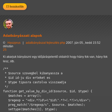
15 hozzászólás
Adatbányászati alapok
©
Haszprus
|
adatbányászat
fejlesztés
php
2007. jún 05., kedd 15:52
délután
25
Ki akarjuk bányászni egy időjárásjelentő oldalról hogy hány fok van, hány fok
lesz, stb.
/**

 * $source szovegbol kibanyassza a 

 * $id id-ju div erteket es 

 * $type tipusra castolva visszaadja

 */

function get_value_by_div_id($source, $id, $type) {

   $matches = array();

   $regexp = "<div.*?id\=\"$id\".*?>(.*?)<\/div>";

   preg_match("/$regexp/s", $source, $matches);

   settype($matches[1], $type);
