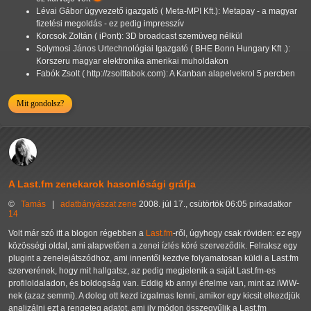
Lévai Gábor ügyvezető igazgató ( Meta-MPI Kft.): Metapay - a magyar
fizetési megoldás - ez pedig impresszív
Korcsok Zoltán ( iPont): 3D broadcast szemüveg nélkül
Solymosi János Urtechnológiai Igazgató ( BHE Bonn Hungary Kft .):
Korszeru magyar elektronika amerikai muholdakon
Fabók Zsolt ( http://zsoltfabok.com): A Kanban alapelvekrol 5 percben
Mit gondolsz?
A Last.fm zenekarok hasonlósági gráfja
©
Tamás
|
adatbányászat
zene
2008. júl 17., csütörtök 06:05 pirkadatkor
14
Volt már szó itt a blogon régebben a
Last.fm
-ről, úgyhogy csak röviden: ez egy
közösségi oldal, ami alapvetően a zenei ízlés köré szerveződik. Felraksz egy
plugint a zenelejátszódhoz, ami innentől kezdve folyamatosan küldi a Last.fm
szerverének, hogy mit hallgatsz, az pedig megjelenik a saját Last.fm-es
profiloldaladon, és boldogság van. Eddig kb annyi értelme van, mint az iWiW-
nek (azaz semmi). A dolog ott kezd izgalmas lenni, amikor egy kicsit elkezdjük
analizálni ezt a rengeteg adatot, ami ily módon összegyűlik a Last.fm