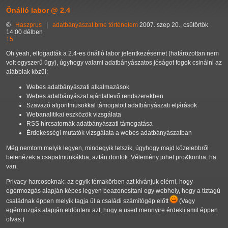
Önálló labor @ 2.4
©
Haszprus
|
adatbányászat
bme
történelem
2007. szep 20., csütörtök
14:00 délben
15
Oh yeah, elfogadták a 2.4-es önálló labor jelentkezésemet (határozottan nem
volt egyszerű ügy), úgyhogy valami adatbányászatos jóságot fogok csinálni az
alábbiak közül:
Webes adatbányászati alkalmazások
Webes adatbányászat ajánlattevő rendszerekben
Szavazó algoritmusokkal támogatott adatbányászati eljárások
Webanalitikai eszközök vizsgálata
RSS hírcsatornák adatbányászati támogatása
Érdekességi mutatók vizsgálata a webes adatbányászatban
Még nemtom melyik legyen, mindegyik tetszik, úgyhogy majd közelebbről
belenézek a csapatmunkákba, aztán döntök. Vélemény jöhet pro&kontra, ha
van.
Privacy-harcosoknak: az egyik témakörben azt kívánjuk elérni, hogy
egérmozgás alapján képes legyen beazonosítani egy webhely, hogy a tíztagú
családnak éppen melyik tagja ül a családi számítógép előtt
(Vagy
egérmozgás alapján eldönteni azt, hogy a usert mennyire érdekli amit éppen
olvas.)