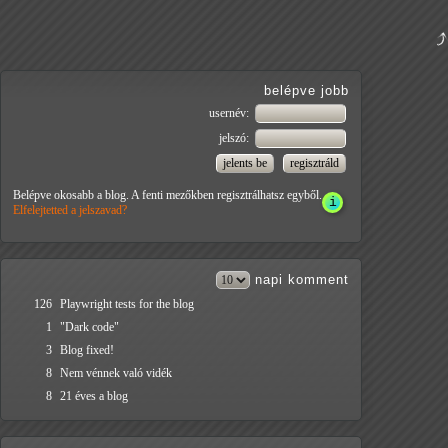
belépve jobb
usernév:
jelszó:
Belépve okosabb a blog. A fenti mezőkben regisztrálhatsz egyből.
Elfelejtetted a jelszavad?
napi
komment
126
Playwright tests for the blog
1
"Dark code"
3
Blog fixed!
8
Nem vénnek való vidék
8
21 éves a blog