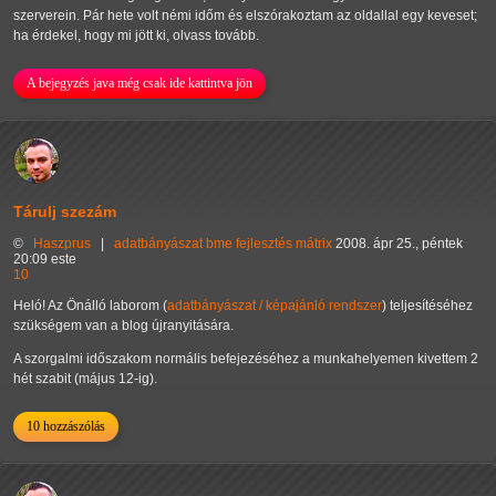
szerverein. Pár hete volt némi időm és elszórakoztam az oldallal egy keveset;
ha érdekel, hogy mi jött ki, olvass tovább.
A bejegyzés java még csak ide kattintva jön
Tárulj szezám
©
Haszprus
|
adatbányászat
bme
fejlesztés
mátrix
2008. ápr 25., péntek
20:09 este
10
Heló! Az Önálló laborom (
adatbányászat / képajánló rendszer
) teljesítéséhez
szükségem van a blog újranyitására.
A szorgalmi időszakom normális befejezéséhez a munkahelyemen kivettem 2
hét szabit (május 12-ig).
10 hozzászólás