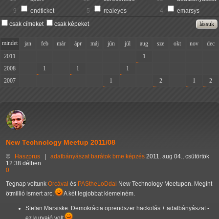
9
endticket
5
realeyes
4
emarsys
csak címeket
csak képeket
mindet
jan
feb
már
ápr
máj
jún
júl
aug
sze
okt
nov
dec
2011
-
-
-
-
-
-
-
1
-
-
-
-
2008
-
1
-
1
-
-
1
-
-
-
-
-
2007
-
-
-
-
-
1
-
-
2
-
1
2
New Technology Meetup 2011/08
©
Haszprus
|
adatbányászat
barátok
bme
képzés
2011. aug 04., csütörtök
12:38 délben
0
Tegnap voltunk
Orcával
és
PAStheLoDdal
New Technology Meetupon. Megint
ötmillió ismert arc.
A két legjobbat kiemelném.
Stefan Marsiske: Demokrácia oprendszer hackolás + adatbányászat -
ez kurvajó volt