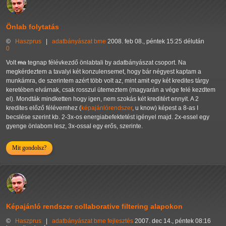
Önlab folytatás
©
Haszprus
|
adatbányászat
bme
2008. feb 08., péntek 15:25 délután
0
Volt
ma
tegnap félévkezdő önlabtali by adatbányászat csoport. Na
megkérdeztem a tavalyi két konzulensemet, hogy bár négyest kaptam a
munkámra, de szerintem azért több volt az, mint amit egy két kredites tárgy
keretében elvárnak, csak rosszul ütemeztem (magyarán a vége felé kezdtem
el). Mondták mindketten hogy igen, nem szokás két kreditért ennyit.
A 2
kredites előző félévemhez (
képajánlórendszer
, u know) képest a 8-as I
becslése szerint kb. 2-3x-os energiabefektetést igényel majd. 2x-essel egy
gyenge önlabom lesz, 3x-ossal egy erős, szerinte.
Mit gondolsz?
Képajánló rendszer collaborative filtering alapokon
©
Haszprus
|
adatbányászat
bme
fejlesztés
2007. dec 14., péntek 08:16