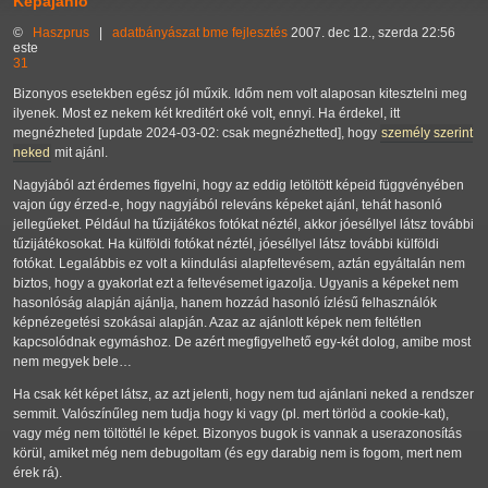
Képajánló
©
Haszprus
|
adatbányászat
bme
fejlesztés
2007. dec 12., szerda 22:56
este
31
Bizonyos esetekben egész jól műxik. Időm nem volt alaposan kitesztelni meg
ilyenek. Most ez nekem két kreditért oké volt, ennyi. Ha érdekel, itt
megnézheted [update 2024-03-02: csak megnézhetted], hogy
személy szerint
neked
mit ajánl.
Nagyjából azt érdemes figyelni, hogy az eddig letöltött képeid függvényében
vajon úgy érzed-e, hogy nagyjából releváns képeket ajánl, tehát hasonló
jellegűeket. Például ha tűzijátékos fotókat néztél, akkor jóeséllyel látsz további
tűzijátékosokat. Ha külföldi fotókat néztél, jóeséllyel látsz további külföldi
fotókat. Legalábbis ez volt a kiindulási alapfeltevésem, aztán egyáltalán nem
biztos, hogy a gyakorlat ezt a feltevésemet igazolja. Ugyanis a képeket nem
hasonlóság alapján ajánlja, hanem hozzád hasonló ízlésű felhasználók
képnézegetési szokásai alapján. Azaz az ajánlott képek nem feltétlen
kapcsolódnak egymáshoz. De azért megfigyelhető egy-két dolog, amibe most
nem megyek bele…
Ha csak két képet látsz, az azt jelenti, hogy nem tud ajánlani neked a rendszer
semmit. Valószínűleg nem tudja hogy ki vagy (pl. mert törlöd a cookie-kat),
vagy még nem töltöttél le képet. Bizonyos bugok is vannak a userazonosítás
körül, amiket még nem debugoltam (és egy darabig nem is fogom, mert nem
érek rá).