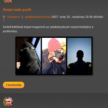
Önlab twiki profil
©
Haszprus
|
adatbányászat
bme
2007. szep 30., vasárnap 18:48 délután
3
Kellett feltöltsek képet magamról az adatbányászat csoport twikijére a
profilomba.
3 hozzászólás