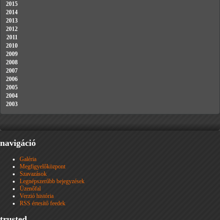
2015
2014
2013
2012
2011
2010
2009
2008
2007
2006
2005
2004
2003
navigáció
Galéria
Megfigyelőközpont
Szavazások
Legnépszerűbb bejegyzések
Üzenőfal
Verzió história
RSS értesítő feedek
trusted