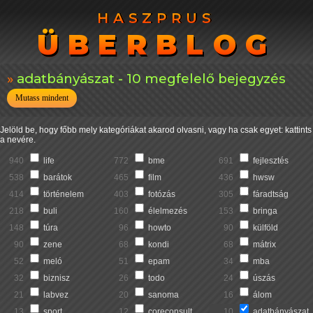
HASZPRUS
HASZPRUS
ÜBERBLOG
ÜBERBLOG
adatbányászat - 10 megfelelő bejegyzés
Mutass mindent
Jelöld be, hogy főbb mely kategóriákat akarod olvasni, vagy ha csak egyet: kattints
a nevére.
940
life
772
bme
691
fejlesztés
538
barátok
465
film
436
hwsw
414
történelem
403
fotózás
305
fáradtság
218
buli
160
élelmezés
153
bringa
148
túra
96
howto
90
külföld
90
zene
68
kondi
68
mátrix
52
meló
51
epam
34
mba
32
biznisz
26
todo
24
úszás
21
labvez
20
sanoma
16
álom
13
sport
12
coreconsult
10
adatbányászat