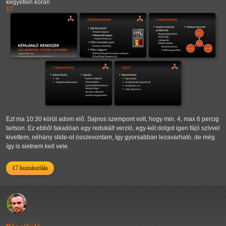
kegyetlen korán
17
Ezt ma 10:30 körül adom elő. Sajnos szempont volt, hogy min. 4, max 6 percig
tartson. Ez ebből fakadóan egy redukált verzió, egy-két dolgot igen fájó szívvel
kivettem, néhány slide-ot összevontam, így gyorsabban lezavarható, de még
így is sietnem kell vele.
17 hozzászólás