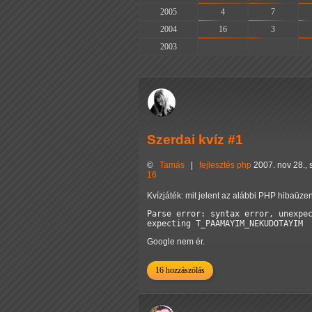
2005
4
7
2004
16
3
2003
-
-
Szerdai kvíz #1
©
Tamás
|
fejlesztés
php
2007. nov 28., 
16
Kvízjáték: mit jelent az alábbi PHP hibaüze
Parse error: syntax error, unexpec
Google nem ér.
16 hozzászólás