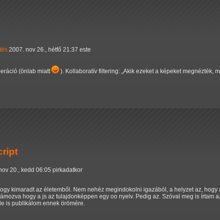
tés
2007. nov 26., hétfő 21:37 este
eráció (önlab miatt
). Kollaboratív filtering:
Akik ezeket a képeket megnézték, m
ript
nov 20., kedd 06:05 pirkadatkor
ahogy kimaradt az életemből. Nem nehéz megindokolni igazából, a helyzet az, hog
lámozva hogy a js az tulajdonképpen egy oo nyelv. Pedig az. Szóval meg is írtam az
 le is publikálom ennek örömére.