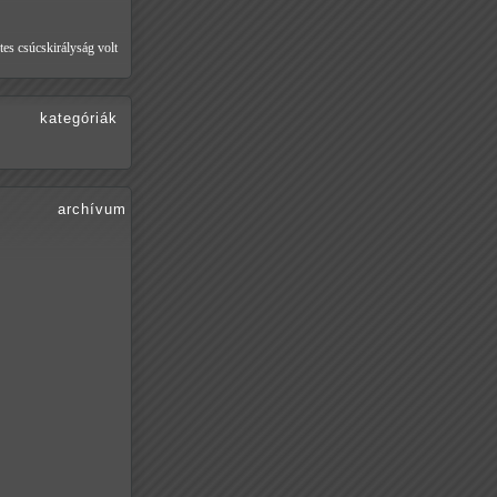
tes csúcskirályság volt
kategóriák
archívum