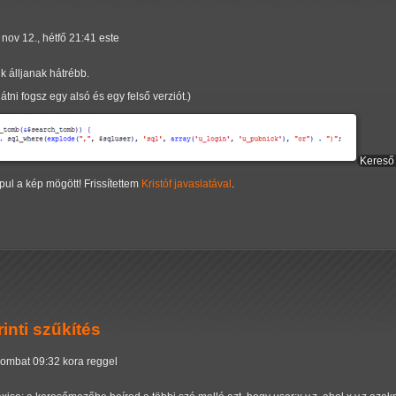
 nov 12., hétfő 21:41 este
k álljanak hátrébb.
átni fogsz egy alsó és egy felső verziót.)
Kereső 
pul a kép mögött! Frissítettem
Kristóf
javaslatával
.
inti szűkítés
zombat 09:32 kora reggel