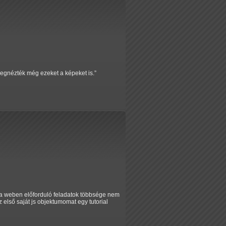
egnézték még ezeket a képeket is.
y a weben előforduló feladatok többsége nem
 első saját js objektumomat egy tutorial