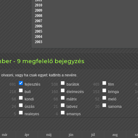
2011
2010
2009
2008
2007
2006
2005
2004
2003
mber - 9 megfelelő bejegyzés
olvasni, vagy ha csak egyet: kattints a nevére.
691
fejlesztés
538
barátok
465
film
4
218
buli
160
élelmezés
153
bringa
1
68
kondi
68
mátrix
52
meló
24
úszás
21
labvez
20
sanoma
5
realeyes
4
emarsys
már
ápr
máj
jún
júl
aug
s