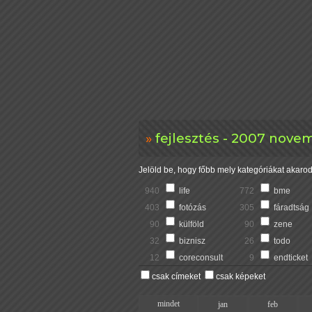
fejlesztés - 2007 nove
Jelöld be, hogy főbb mely kategóriákat akarod 
940
life
772
bme
403
fotózás
305
fáradtság
90
külföld
90
zene
32
biznisz
26
todo
12
coreconsult
9
endticket
csak címeket
csak képeket
mindet
jan
feb