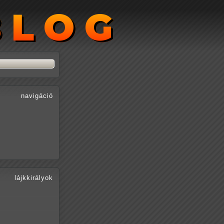
BLOG
BLOG
navigáció
lájkkirályok