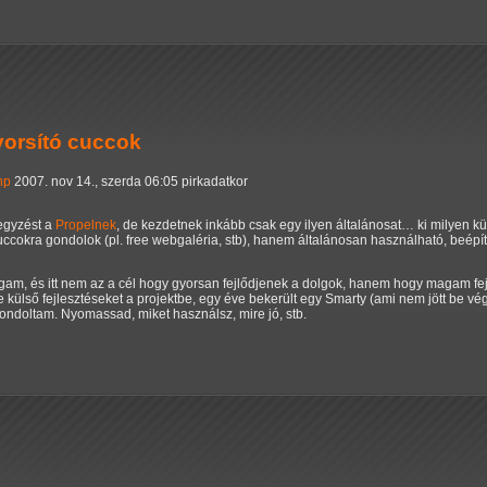
yorsító cuccok
hp
2007. nov 14., szerda 06:05 pirkadatkor
jegyzést a
Propelnek
, de kezdetnek inkább csak egy ilyen általánosat… ki milyen k
ccokra gondolok (pl. free webgaléria, stb), hanem általánosan használható, beépít
am, és itt nem az a cél hogy gyorsan fejlődjenek a dolgok, hanem hogy magam fej
ülső fejlesztéseket a projektbe, egy éve bekerült egy Smarty (ami nem jött be végü
ondoltam. Nyomassad, miket használsz, mire jó, stb.