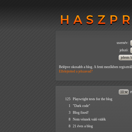
HASZP
HASZP
usernév:
jelszó:
Belépve okosabb a blog. A fenti mezőkben regisztrál
Elfelejtetted a jelszavad?
n
125
Playwright tests for the blog
1
"Dark code"
3
Blog fixed!
8
Nem vénnek való vidék
8
21 éves a blog