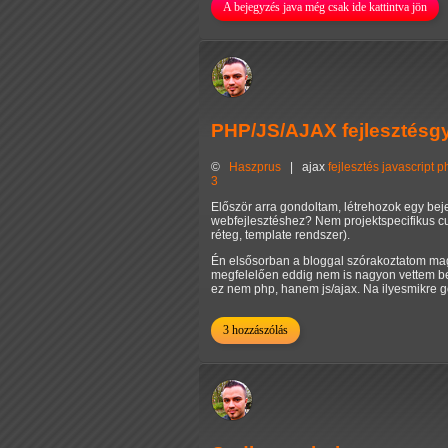
A bejegyzés java még csak ide kattintva jön
PHP/JS/AJAX fejlesztésg
©
Haszprus
|
ajax
fejlesztés
javascript
p
3
Először arra gondoltam, létrehozok egy be
webfejlesztéshez? Nem projektspecifikus cu
réteg, template rendszer).
Én elsősorban a bloggal szórakoztatom mag
megfelelően eddig nem is nagyon vettem be k
ez nem php, hanem js/ajax. Na ilyesmikre g
3 hozzászólás