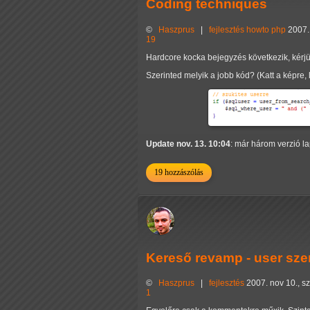
Coding techniques
©
Haszprus
|
fejlesztés
howto
php
2007.
19
Hardcore kocka bejegyzés következik, kérjü
Szerinted melyik a jobb kód? (Katt a képre, l
Update nov. 13. 10:04
: már három verzió la
19 hozzászólás
Kereső revamp - user szer
©
Haszprus
|
fejlesztés
2007. nov 10., s
1