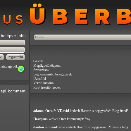
ÜBER
ÜBER
RUS
RUS
belépve jobb
Galéria
Megfigyelőközpont
hatsz egyből.
Szavazások
Legnépszerűbb bejegyzések
Üzenőfal
Verzió história
RSS értesítő feedek
api
komment
adamo
,
Orca
és
VDavid
kedveli Haszprus
bejegyzését: Blog fixed!
Haszprus
kedveli Orca
kommentjét: Yay
dankoi
és
mainframe
kedveli Haszprus
bejegyzését: 21 éves a blog