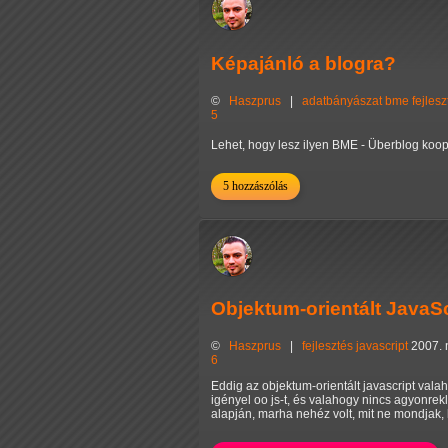
Képajánló a blogra?
©
Haszprus
|
adatbányászat
bme
fejlesz
5
Lehet, hogy lesz ilyen BME - Überblog koop
5 hozzászólás
Objektum-orientált JavaSc
©
Haszprus
|
fejlesztés
javascript
2007. 
6
Eddig az objektum-orientált javascript val
igényel oo js-t, és valahogy nincs agyonrek
alapján, marha nehéz volt, mit ne mondjak,