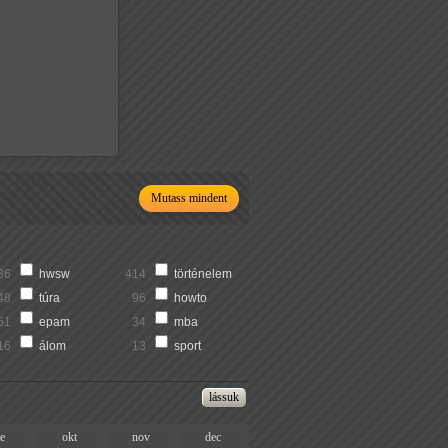
Mutass mindent
36
hwsw
414
történelem
48
túra
96
howto
51
epam
34
mba
16
álom
13
sport
ze
okt
nov
dec