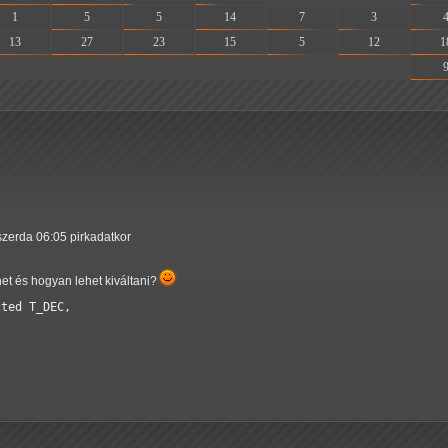
1
5
5
14
7
3
13
27
23
15
5
12
1
-
-
-
-
-
-
szerda 06:05 pirkadatkor
net és hogyan lehet kiváltani?
ted T_DEC,
