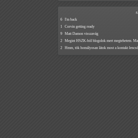
6
I'm back
1
Corvin getting ready
9
Matt Damon visszavág
2
Megint HSZK-ból blogolok mert megtehetem. 
2
Hmm, tök homályosan látok most a kontakt lenc