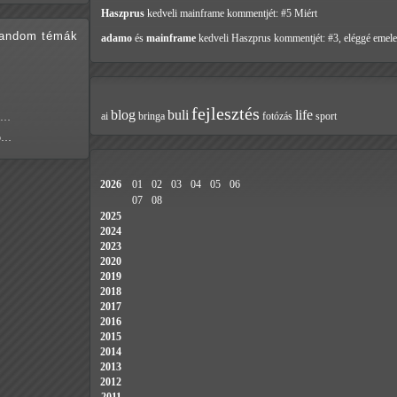
Haszprus
kedveli mainframe
kommentjét: #5 Miért
random témák
adamo
és
mainframe
kedveli Haszprus
kommentjét: #3, eléggé emele
fejlesztés
blog
buli
life
ai
bringa
fotózás
sport
Ma…
só…
2026
01
02
03
04
05
06
07
08
2025
2024
2023
2020
2019
2018
2017
2016
2015
2014
2013
2012