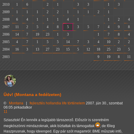
2010
1
6
-
2
1
-
3
3
-
1
3
-
2009
1
1
1
2
2
1
1
1
2
1
-
-
2008
6
4
1
1
1
4
1
-
-
1
2
4
2007
11
2
5
4
8
5
3
5
7
4
9
8
2006
14
7
19
23
1
3
-
-
1
7
8
4
2005
4
7
1
5
5
14
7
3
4
10
2
2
2004
16
3
13
27
23
15
5
12
18
25
23
5
2003
-
-
-
-
-
-
-
-
9
19
8
11
Üdv! (Montana a fedélzeten)
©
Montana
|
fejlesztés
hollandia
life
történelem
2007. jún 30., szombat
06:05 pirkadatkor
11
Sziasztok! Én lennék a legújabb társszerző. Először is szeretném
megköszönni mindazoknak, akik bíztattak és támogattak
, de főleg
Haszprusnak, hogy ideenged. Egy pár szót magamról: BME műszaki infó,