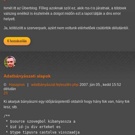
Ismét itt az Überblog. Főleg azoknak szól ez, akik rss-t is járatnak, a többiek
valszeg enélkül is észlelnék a dolgot midőn ezt a lapot látják a dns error
helyett.
Ja, költözött a szerverpark, azért nem voltunk elérhetőek csütörtök délutántól.
6 hozzászólás
Adatbányászati alapok
©
Haszprus
|
adatbányászat
fejlesztés
php
2007. jún 05., kedd 15:52
délután
25
Ki akarjuk bányászni egy időjárásjelentő oldalról hogy hány fok van, hány fok
lesz, stb.
/**

 * $source szovegbol kibanyassza a 

 * $id id-ju div erteket es 

 * $type tipusra castolva visszaadja
