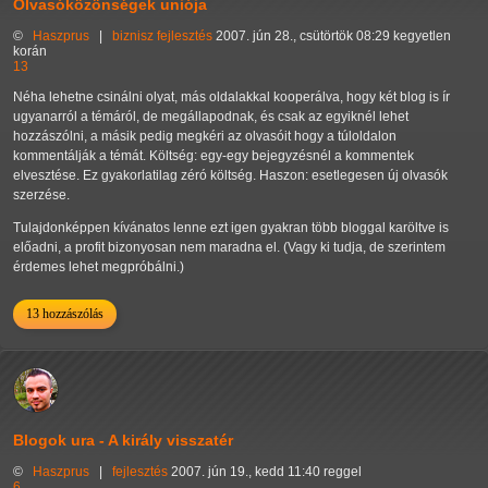
Olvasóközönségek uniója
©
Haszprus
|
biznisz
fejlesztés
2007. jún 28., csütörtök 08:29 kegyetlen
korán
13
Néha lehetne csinálni olyat, más oldalakkal kooperálva, hogy két blog is ír
ugyanarról a témáról, de megállapodnak, és csak az egyiknél lehet
hozzászólni, a másik pedig megkéri az olvasóit hogy a túloldalon
kommentálják a témát. Költség: egy-egy bejegyzésnél a kommentek
elvesztése. Ez gyakorlatilag zéró költség. Haszon: esetlegesen új olvasók
szerzése.
Tulajdonképpen kívánatos lenne ezt igen gyakran több bloggal karöltve is
előadni, a profit bizonyosan nem maradna el. (Vagy ki tudja, de szerintem
érdemes lehet megpróbálni.)
13 hozzászólás
Blogok ura - A király visszatér
©
Haszprus
|
fejlesztés
2007. jún 19., kedd 11:40 reggel
6