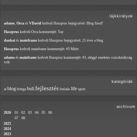
lájkkirályok
adamo
,
Orca
és
VDavid
kedveli Haszprus
bejegyzését: Blog fixed!
Haszprus
kedveli Orca
kommentjét: Yay
dankoi
és
mainframe
kedveli Haszprus
bejegyzését: 21 éves a blog
Haszprus
kedveli mainframe
kommentjét: #5 Miért
adamo
és
mainframe
kedveli Haszprus
kommentjét: #3, eléggé emeletes csúcskirályság
volt
kategóriák
fejlesztés
blog
buli
life
ai
bringa
fotózás
sport
archívum
2026
01
02
03
04
05
06
07
08
2025
2024
2023