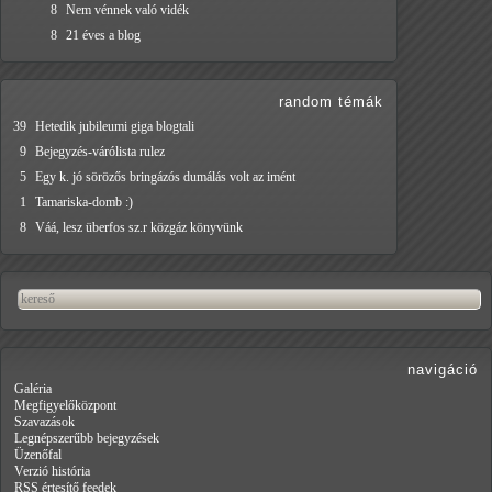
8
Nem vénnek való vidék
8
21 éves a blog
random témák
39
Hetedik jubileumi giga blogtali
9
Bejegyzés-várólista rulez
5
Egy k. jó sörözős bringázós dumálás volt az imént
1
Tamariska-domb :)
8
Váá, lesz überfos sz.r közgáz könyvünk
navigáció
Galéria
Megfigyelőközpont
Szavazások
Legnépszerűbb bejegyzések
Üzenőfal
Verzió história
RSS értesítő feedek