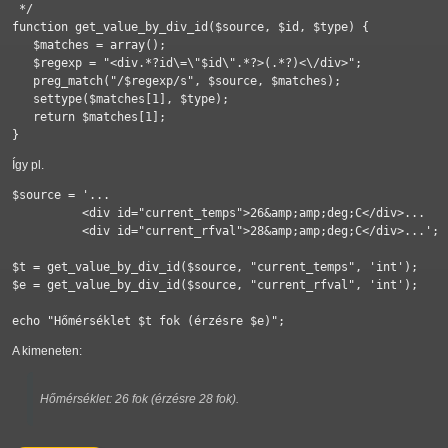
 */

function get_value_by_div_id($source, $id, $type) {

   $matches = array();

   $regexp = "<div.*?id\=\"$id\".*?>(.*?)<\/div>";

   preg_match("/$regexp/s", $source, $matches);

   settype($matches[1], $type);

   return $matches[1];

}
Így pl.
$source = '...

          <div id="current_temps">26&amp;amp;deg;C</div>...

          <div id="current_rfval">28&amp;amp;deg;C</div>...';

$t = get_value_by_div_id($source, "current_temps", 'int');

$e = get_value_by_div_id($source, "current_rfval", 'int');

echo "Hőmérséklet $t fok (érzésre $e)";
A kimeneten:
Hőmérséklet: 26 fok (érzésre 28 fok).