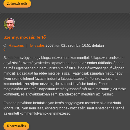
25 hozzászólás
Szenny, mocsár, fertő
©
Haszprus
|
fejlesztés
2007. jún 02., szombat 16:51 délután
6
Szerintem szégyen egy blogra nézve ha a kommentjeit fellapozva rendszeres
anyázást és személyeskedést tapasztalhat benne az ember (különösképpen
ha más egyebet pedig nem), hiszen minősíti a látogatóközönséget (főképpen
minősíti a gazdáját ha ebbe még be is száll, vagy csak szimplán megtűr egy
ilyen szeméttelepet (azaz mindent a látogatottságért)). Persze szégyen a
kommentek szerzőjére nézve is, de ez most kevésbé fontos. Ennek
megfelelően az elmúlt napokban kemény moderációt alkalmaztunk (~20 törölt
komment), és a továbbiakban sem szándékozom megtűrni az ilyesmit.
És noha privátban befutott olyan kérés hogy legyen userekre alkalmazható
ignore list, ilyen nem lesz, éspedig többek közt azért, mert lehetetlenné tenné
az érintett kommentfolyamok értelmezését.
6 hozzászólás