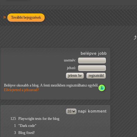
További bejegyzések
belépve jobb
usernév:
jelszó:
Belépve okosabb a blog. A fenti mezőkben regisztrálhatsz egyből.
Elfelejtetted a jelszavad?
napi
komment
125
Playwright tests for the blog
1
"Dark code"
3
Blog fixed!