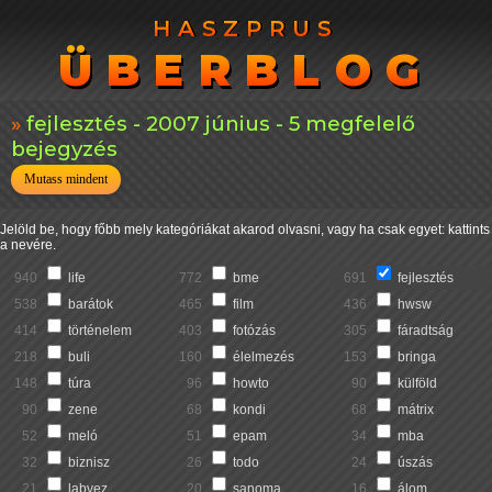
HASZPRUS
HASZPRUS
ÜBERBLOG
ÜBERBLOG
fejlesztés - 2007 június - 5 megfelelő
bejegyzés
Mutass mindent
Jelöld be, hogy főbb mely kategóriákat akarod olvasni, vagy ha csak egyet: kattints
a nevére.
940
life
772
bme
691
fejlesztés
538
barátok
465
film
436
hwsw
414
történelem
403
fotózás
305
fáradtság
218
buli
160
élelmezés
153
bringa
148
túra
96
howto
90
külföld
90
zene
68
kondi
68
mátrix
52
meló
51
epam
34
mba
32
biznisz
26
todo
24
úszás
21
labvez
20
sanoma
16
álom