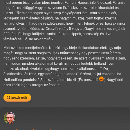
most éppen bizonytalan időre jegelve, Fernuni Hagen, infó félgőzzel. Fórum-,
blog- és csokifüggő vagyok, szívesen főzőcskézek, szeretek kirándulni és
utazni. Tőlem nem fogtok olyan szép fényképeket látni, mint a többiektől,
legfeljebb szemléltetés céljából, ha nagyon muszáj. Nem fogtok szakmai
témáról olvasni, hadd ne részletezzem, hogy miért. Filmekről se, hacsak nincs
számottevő érdeklődés az Oroszlánkirály 5 vagy a
Gagyi romantikus vígjáték
32
iránt. És hogy örüljetek, smink- és randitippek, horoszkóp és divat
témákról se. Jó, de akkor miről?!
Mint az a kommentjeimből is kiderült, egy ideje Hollandiában élek, így adja
magát, hogy az itteni dolgokról írjak időnként egy-egy posztot. Nem ígérem,
hogy rendszeresen, azt se, hogy érdekesen, de azért igyekszem. Most jelzem,
nem fogom minden alkalommal körülírni, hogy
a legtöbb holland ilyen,
persze akadnak kivételek, úgyhogy nem akarok általánosítani
. De,
általánosítok és kész, egyszerűen
a hollandok
. Szóval, mi jut eszedbe, ha
Hollandiára gondolsz? Sajt, szélmalom, bicikli. (És persze fű
) Nagyjából
ezek körül fognak forogni az írásaim.
11 hozzászólás