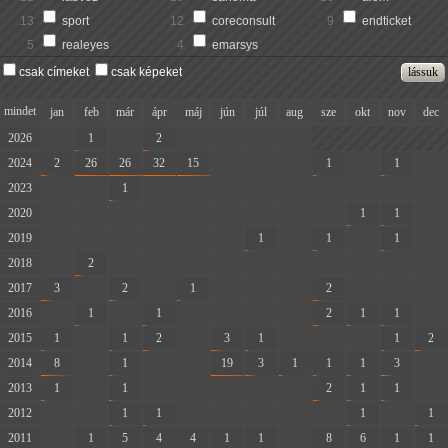
13
sport
12
coreconsult
9
endticket
5
realeyes
4
emarsys
csak címeket
csak képeket
mindet
jan
feb
már
ápr
máj
jún
júl
aug
sze
okt
nov
dec
2026
-
1
-
2
-
-
-
-
2024
2
26
26
32
15
-
-
-
1
-
1
-
2023
-
-
1
-
-
-
-
-
-
-
-
-
2020
-
-
-
-
-
-
-
-
-
1
1
-
2019
-
-
-
-
-
-
1
-
1
-
1
-
2018
-
2
-
-
-
-
-
-
-
-
-
-
2017
3
-
2
-
1
-
-
-
2
-
-
-
2016
-
1
-
1
-
-
-
-
2
1
1
-
2015
1
-
1
2
-
3
1
-
-
-
1
2
2014
8
-
1
-
-
19
3
1
1
1
3
-
2013
1
-
1
-
-
-
-
-
2
1
1
-
2012
-
-
1
1
-
-
-
-
-
1
-
1
2011
-
1
5
4
4
1
1
-
8
6
1
1