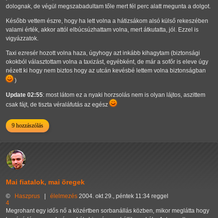
dolognak, de végül megszabadultam tőle mert fél perc alatt megunta a dolgot.
Később vettem észre, hogy ha lett volna a hátizsákom alsó külső rekeszében
valami érték, akkor attól elbúcsúzhattam volna, mert átkutatta, jól. Ezzel is
vigyázzatok.
Taxi ezresér hozott volna haza, úgyhogy azt inkább kihagytam (biztonsági
okokból választottam volna a taxizást, egyébként, de már a sofőr is eleve úgy
nézett ki hogy nem biztos hogy az utcán kevésbé lettem volna biztonságban
)
Update 02:55
: most látom ez a nyaki horzsolás nem is olyan lájtos, aszittem
csak fájt, de tiszta véraláfutás az egész
9 hozzászólás
Mai fiatalok, mai öregek
©
Haszprus
|
élelmezés
2004. okt 29., péntek 11:34 reggel
4
Megrohant egy idős nő a közértben sorbanállás közben, mikor meglátta hogy