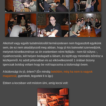
Alkoholt vagy egyéb tudatmódosítót természetesen nem fogyasztott egyikünk
sem, de ez nem akadályozott meg abban, hogy jó kis balesetet szenvedjünk,
melynek következménye az én esetemben némi fejfájás - nem túl súlyos -,
nyakhorzsolás, két helyen bedagadt a lábam, és lejött egy minimális bőrrész a
kézfejemről. Az adott pillanatban és az elkövetkezendő 1 órában bizony
igencsak boldog voltam hogy be volt kapcsolva a biztonsági övem.
A biztonsági öv jó, értem? (Én mindig
bekötöm, még ha nem is vagyok
magamnál
, gyerekek, tegyetek ti is így.)
Ebben a kocsiban volt módom ülni, amíg kocsi volt: