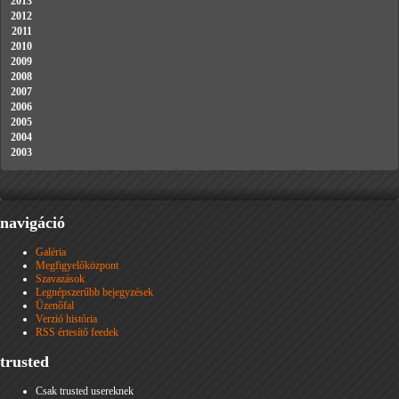
2013
2012
2011
2010
2009
2008
2007
2006
2005
2004
2003
navigáció
Galéria
Megfigyelőközpont
Szavazások
Legnépszerűbb bejegyzések
Üzenőfal
Verzió história
RSS értesítő feedek
trusted
Csak trusted usereknek