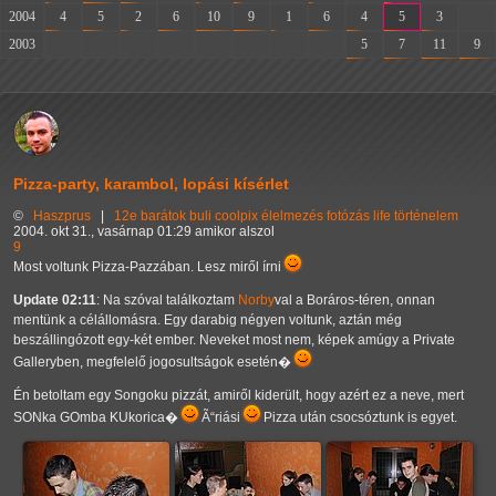
2004
4
5
2
6
10
9
1
6
4
5
3
-
2003
-
-
-
-
-
-
-
-
5
7
11
9
Pizza-party, karambol, lopási kísérlet
©
Haszprus
|
12e
barátok
buli
coolpix
élelmezés
fotózás
life
történelem
2004. okt 31., vasárnap 01:29 amikor alszol
9
Most voltunk Pizza-Pazzában. Lesz miről írni
Update 02:11
: Na szóval találkoztam
Norby
val a Boráros-téren, onnan
mentünk a célállomásra. Egy darabig négyen voltunk, aztán még
beszállingózott egy-két ember. Neveket most nem, képek amúgy a Private
Galleryben, megfelelő jogosultságok esetén�
Én betoltam egy Songoku pizzát, amiről kiderült, hogy azért ez a neve, mert
SONka GOmba KUkorica�
Ã“riási
Pizza után csocsóztunk is egyet.