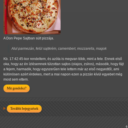
A Don Pepe Sajtban sült pizzája.
Alul parmezán, felül sajtkrém, camembert, mozzarella, magok
Kb. 17:42:45-kor rendeltem, és azóta is megvan több, mint a fele. Ennek első
oka, hogy az én ízlésemnek túlzottan sajtos (olajos, zsíros), második, hogy fájt
a fejem, harmadik, hogy egyszerűen tele lettem már az első negyedtől, ami
különösen azért érdekes, mert a mai napon ezen a pizzán kívül egyebet még
most sem ettem.
Mit gondolsz?
További bejegyzések