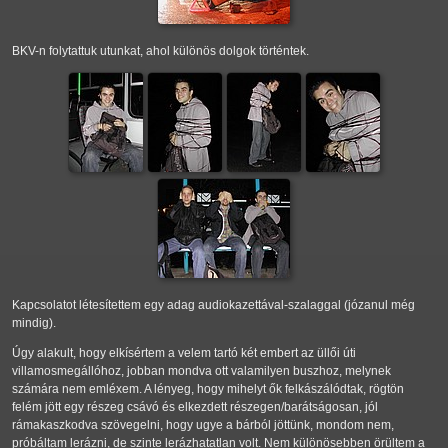
BKV-n folytattuk utunkat, ahol különös dolgok történtek.
Kapcsolatot létesítettem egy adag audiokazettával-szalaggal (józanul még
mindig).
Úgy alakult, hogy elkísértem a velem tartó két embert az üllői úti
villamosmegállóhoz, jobban mondva ott valamilyen buszhoz, melynek
számára nem emléxem. A lényeg, hogy mihelyt ők felkászálódtak, rögtön
felém jött egy részeg csávó és elkezdett részegen/barátságosan, jól
rámakaszkodva szövegelni, hogy ugye a bárból jöttünk, mondom nem,
próbáltam lerázni, de szinte lerázhatatlan volt. Nem különösebben örültem a