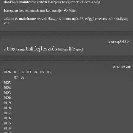
dankoi
és
mainframe
kedveli Haszprus
bejegyzését: 21 éves a blog
Haszprus
kedveli mainframe
kommentjét: #5 Miért
adamo
és
mainframe
kedveli Haszprus
kommentjét: #3, eléggé emeletes csúcskirályság
volt
kategóriák
fejlesztés
blog
buli
life
ai
bringa
fotózás
sport
archívum
2026
01
02
03
04
05
06
07
08
2025
2024
2023
2020
2019
2018
2017
2016
2015
2014