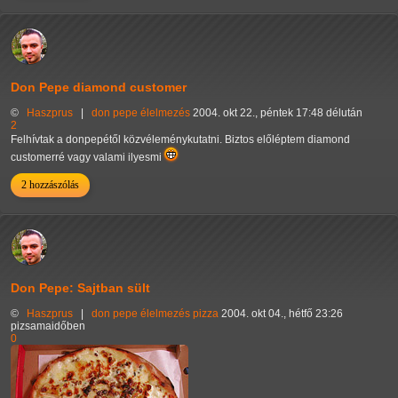
Don Pepe diamond customer
©
Haszprus
|
don pepe
élelmezés
2004. okt 22., péntek 17:48 délután
2
Felhívtak a donpepétől közvéleménykutatni. Biztos előléptem diamond
customerré vagy valami ilyesmi
2 hozzászólás
Don Pepe: Sajtban sült
©
Haszprus
|
don pepe
élelmezés
pizza
2004. okt 04., hétfő 23:26
pizsamaidőben
0