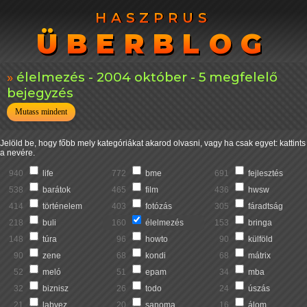
HASZPRUS
HASZPRUS
ÜBERBLOG
ÜBERBLOG
élelmezés - 2004 október - 5 megfelelő
bejegyzés
Mutass mindent
Jelöld be, hogy főbb mely kategóriákat akarod olvasni, vagy ha csak egyet: kattints
a nevére.
940
life
772
bme
691
fejlesztés
538
barátok
465
film
436
hwsw
414
történelem
403
fotózás
305
fáradtság
218
buli
160
élelmezés
153
bringa
148
túra
96
howto
90
külföld
90
zene
68
kondi
68
mátrix
52
meló
51
epam
34
mba
32
biznisz
26
todo
24
úszás
21
labvez
20
sanoma
16
álom