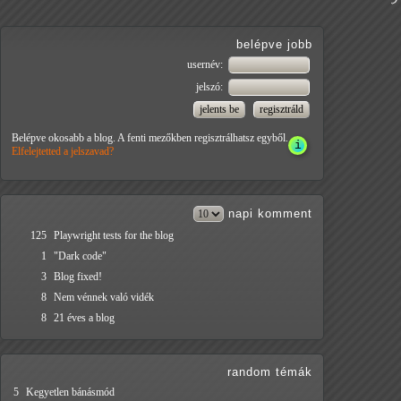
belépve jobb
usernév:
jelszó:
Belépve okosabb a blog. A fenti mezőkben regisztrálhatsz egyből.
Elfelejtetted a jelszavad?
napi
komment
125
Playwright tests for the blog
1
"Dark code"
3
Blog fixed!
8
Nem vénnek való vidék
8
21 éves a blog
random témák
5
Kegyetlen bánásmód