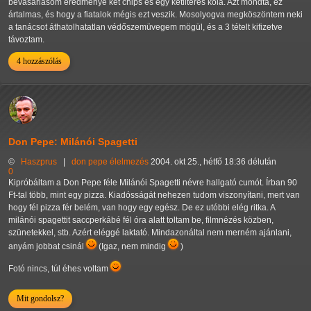
bevásárlásom eredménye két chips és egy kétliteres kóla. Azt mondta, ez
ártalmas, és hogy a fiatalok mégis ezt veszik. Mosolyogva megköszöntem neki
a tanácsot áthatolhatatlan védőszemüvegem mögül, és a 3 tételt kifizetve
távoztam.
4 hozzászólás
Don Pepe: Milánói Spagetti
©
Haszprus
|
don pepe
élelmezés
2004. okt 25., hétfő 18:36 délután
0
Kipróbáltam a Don Pepe féle Milánói Spagetti névre hallgató cumót. Írban 90
Ft-tal több, mint egy pizza. Kiadósságát nehezen tudom viszonyítani, mert van
hogy fél pizza fér belém, van hogy egy egész. De ez utóbbi elég ritka. A
milánói spagettit saccperkábé fél óra alatt toltam be, filmnézés közben,
szünetekkel, stb. Azért eléggé laktató. Mindazonáltal nem merném ajánlani,
anyám jobbat csinál
(Igaz, nem mindig
)
Fotó nincs, túl éhes voltam
Mit gondolsz?