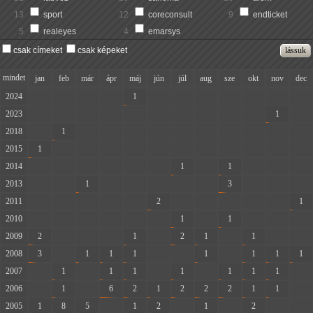
13
sport
12
coreconsult
9
endticket
5
realeyes
4
emarsys
csak címeket
csak képeket
mindet
jan
feb
már
ápr
máj
jún
júl
aug
sze
okt
nov
dec
2024
-
-
-
-
1
-
-
-
-
-
-
-
2023
-
-
-
-
-
-
-
-
-
-
1
-
2018
-
1
-
-
-
-
-
-
-
-
-
-
2015
1
-
-
-
-
-
-
-
-
-
-
-
2014
-
-
-
-
-
-
1
-
1
-
-
-
2013
-
-
1
-
-
-
-
-
3
-
-
-
2011
-
-
-
-
-
2
-
-
-
-
-
1
2010
-
-
-
-
-
-
1
-
1
-
-
-
2009
2
-
-
-
1
-
2
1
-
1
-
-
2008
3
-
1
1
1
-
-
1
-
1
1
1
2007
-
1
-
1
1
-
1
-
1
1
1
-
2006
-
1
-
6
2
1
2
2
2
1
1
-
2005
1
8
5
-
1
2
-
1
-
2
-
-