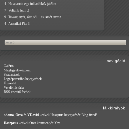
4
Ha akartok egy full addiktív játékot
7
Voltunk futni :)
9
Tavasz, nyár, ősz, tél… és ismét tavasz
4
Amerikai Pite 3
navigáció
Galéria
Megfigyelőközpont
Szavazások
Legnépszerűbb bejegyzések
Üzenőfal
Verzió história
RSS értesítő feedek
lájkkirályok
adamo
,
Orca
és
VDavid
kedveli Haszprus
bejegyzését: Blog fixed!
Haszprus
kedveli Orca
kommentjét: Yay