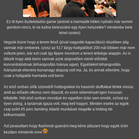
Ez itt ilyen tiszteletadós game (amivel a harmadik héten nyilván már semmi
gondom nincs, ki ne tudna beleszokni egy ilyen helyzetbe? mindenbe bele
lehet szokni)
Vegyük észre hogy a terem felső (jóval nagyobb kapacitású) részében alig
vannak már emberek, szvsz az 517 tárgy-hallgatóból 200-nál többen már nem
voltunk jelen, bár ezt csak így tippre mondom a terem teltsége alapján. Az is
látszik hogy akik benn vannak azok alapvetően minél előrébb
koncentrálódnak (kihangosítás hiánya ugye). Egyébként kihangosítás
hiányának ellenére kurvanagy alapzaj volt ma. Ja, és annak ellenére, hogy
csak a hallgatók harmada volt benn.
Az első sorban ülők szünetről hotdogokkal és hasonló stuffokkal tértek vissza,
amit az előadó ofkorsz nem díjazott, és ezen véleményét igen hosszan
kifejtette. Hát első sorban mondjuk én egyetlen órán sem ennék, szóval ez
ilyen dolog, a tanárnak igaza volt, meg kell hagyni. Minden esetre az egyik
csaj azért 45 perc kemény, kitartó munkával megette a hotdog kb.
kétharmadát.
Azt javasoltam hogy flashmob gyanánt meg kéne játszani hogy egyik órán
kezdjen mindenki enni