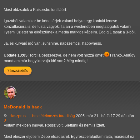
Most eldzsalok a Kaisersbe tortilláért.
Igazából valamikor be kéne térjek valami helyre egy kontakt lencse
konzultációra is, de lusta vagyok. Talán a westendben meglátogatok valami
ilyesmi üzletet ha elkészülnek a media marktos képeim. Eddig 1 tasak a 3-ból.
Ja, és kurvajó idő van, sunshine, napszemcsi, happyness.
Update 13:05
: Tortilla beszerezve, de nem volt hozzá öntet
Frankó. Amúgy
mondtam már hogy kurvajó idő van? Még mindig!
7 hozzászólás
McDonald is back
©
Haszprus
|
bme
élelmezés
fáradtság
2005. már 21., hétfő 17:29 délután
0
Voltam mekiben Imoval. Rossz volt. Siettünk és nem is ízlett.
Most először eljöttem
Depo
előadásról. Egyrészt elaludtam rajta, másrészt ez