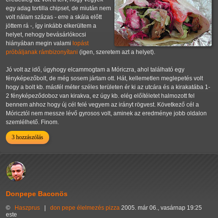
egy adag tortilla chipset, de miután nem
volt nálam százas - erre a skála előtt
jöttem rá -, így inkább elkerültem a
helyet, nehogy bevásárlókocsi
hiányában megin valami
lopást
próbáljanak rámbizonyítani
(igen, szeretem azt a helyet).
Jó volt az idő, úgyhogy elcammogtam a Móriczra, ahol található egy
fényképezőbolt, de még sosem jártam ott. Hát, kellemetlen meglepetés volt
hogy a bolt kb. másfél méter széles területen ér ki az utcára és a kirakatába 1-
2 fényképeződoboz van kirakva, ez úgy kb. elég előítéletet halmozott fel
bennem ahhoz hogy új cél felé vegyem az irányt rögvest. Következő cél a
Móricztól nem messze lévő gyrosos volt, aminek az eredménye jobb oldalon
szemlélhető. Finom.
3 hozzászólás
Donpepe Baconös
©
Haszprus
|
don pepe
élelmezés
pizza
2005. már 06., vasárnap 19:25
este