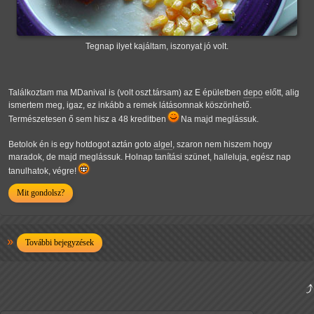
Tegnap ilyet kajáltam, iszonyat jó volt.
Találkoztam ma MDanival is (volt oszt.társam) az E épületben
depo
előtt, alig
ismertem meg, igaz, ez inkább a remek látásomnak köszönhető.
Természetesen ő sem hisz a 48 kreditben
Na majd meglássuk.
Betolok én is egy hotdogot aztán goto
algel
, szaron nem hiszem hogy
maradok, de majd meglássuk. Holnap tanítási szünet, halleluja, egész nap
tanulhatok, végre!
Mit gondolsz?
További bejegyzések