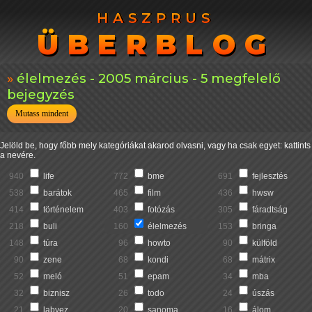
HASZPRUS
HASZPRUS
ÜBERBLOG
ÜBERBLOG
élelmezés - 2005 március - 5 megfelelő
bejegyzés
Mutass mindent
Jelöld be, hogy főbb mely kategóriákat akarod olvasni, vagy ha csak egyet: kattints
a nevére.
940
life
772
bme
691
fejlesztés
538
barátok
465
film
436
hwsw
414
történelem
403
fotózás
305
fáradtság
218
buli
160
élelmezés
153
bringa
148
túra
96
howto
90
külföld
90
zene
68
kondi
68
mátrix
52
meló
51
epam
34
mba
32
biznisz
26
todo
24
úszás
21
labvez
20
sanoma
16
álom