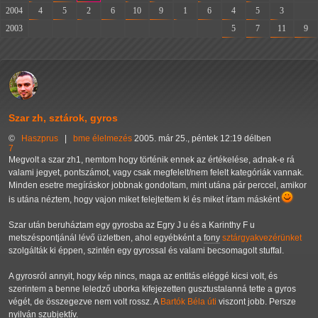
2004
4
5
2
6
10
9
1
6
4
5
3
-
2003
-
-
-
-
-
-
-
-
5
7
11
9
Szar zh, sztárok, gyros
©
Haszprus
|
bme
élelmezés
2005. már 25., péntek 12:19 délben
7
Megvolt a szar zh1, nemtom hogy történik ennek az értékelése, adnak-e rá
valami jegyet, pontszámot, vagy csak megfelelt/nem felelt kategóriák vannak.
Minden esetre megíráskor jobbnak gondoltam, mint utána pár perccel, amikor
is utána néztem, hogy vajon miket felejtettem ki és miket írtam másként
Szar után beruháztam egy gyrosba az Egry J u és a Karinthy F u
metszéspontjánál lévő üzletben, ahol egyébként a
fony
sztárgyakvezérünket
szolgálták ki éppen, szintén egy gyrossal és valami becsomagolt stuffal.
A gyrosról annyit, hogy kép nincs, maga az entitás eléggé kicsi volt, és
szerintem a benne leledző uborka kifejezetten gusztustalanná tette a gyros
végét, de összegezve nem volt rossz. A
Bartók Béla úti
viszont jobb. Persze
nyilván szubjektív.