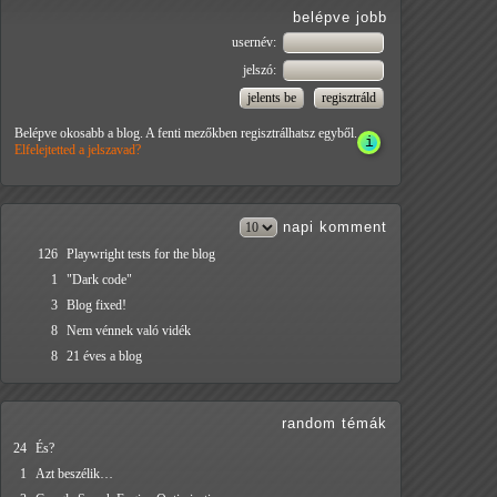
belépve jobb
usernév:
jelszó:
Belépve okosabb a blog. A fenti mezőkben regisztrálhatsz egyből.
Elfelejtetted a jelszavad?
napi
komment
126
Playwright tests for the blog
1
"Dark code"
3
Blog fixed!
8
Nem vénnek való vidék
8
21 éves a blog
random témák
24
És?
1
Azt beszélik…