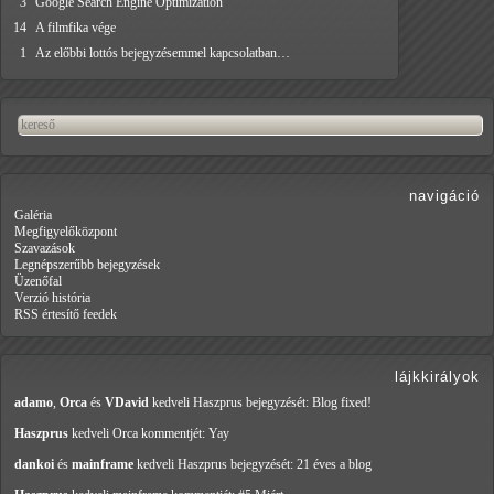
3
Google Search Engine Optimization
14
A filmfika vége
1
Az előbbi lottós bejegyzésemmel kapcsolatban…
navigáció
Galéria
Megfigyelőközpont
Szavazások
Legnépszerűbb bejegyzések
Üzenőfal
Verzió história
RSS értesítő feedek
lájkkirályok
adamo
,
Orca
és
VDavid
kedveli Haszprus
bejegyzését: Blog fixed!
Haszprus
kedveli Orca
kommentjét: Yay
dankoi
és
mainframe
kedveli Haszprus
bejegyzését: 21 éves a blog