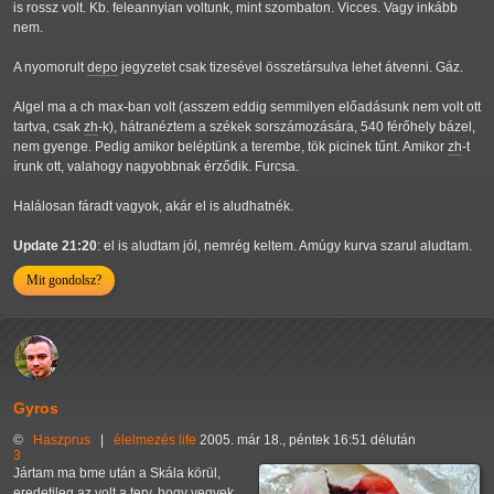
is rossz volt. Kb. feleannyian voltunk, mint szombaton. Vicces. Vagy inkább
nem.
A nyomorult
depo
jegyzetet csak tizesével összetársulva lehet átvenni. Gáz.
Algel ma a ch max-ban volt (asszem eddig semmilyen előadásunk nem volt ott
tartva, csak
zh
-k), hátranéztem a székek sorszámozására, 540 férőhely bázel,
nem gyenge. Pedig amikor beléptünk a terembe, tök picinek tűnt. Amikor
zh
-t
írunk ott, valahogy nagyobbnak érződik. Furcsa.
Halálosan fáradt vagyok, akár el is aludhatnék.
Update 21:20
: el is aludtam jól, nemrég keltem. Amúgy kurva szarul aludtam.
Mit gondolsz?
Gyros
©
Haszprus
|
élelmezés
life
2005. már 18., péntek 16:51 délután
3
Jártam ma bme után a Skála körül,
eredetileg az volt a terv, hogy vegyek