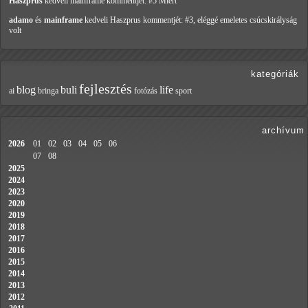
Haszprus
kedveli mainframe
kommentjét: #5 Miért
adamo
és
mainframe
kedveli Haszprus
kommentjét: #3, eléggé emeletes csúcskirályság
volt
kategóriák
fejlesztés
blog
buli
life
ai
bringa
fotózás
sport
archívum
2026
01
02
03
04
05
06
07
08
2025
2024
2023
2020
2019
2018
2017
2016
2015
2014
2013
2012