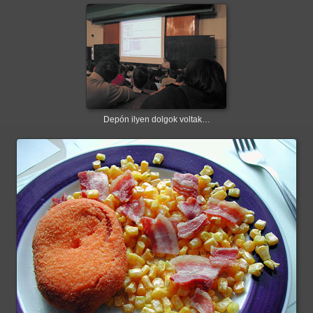
Depón ilyen dolgok voltak…