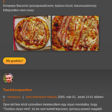
0
Donpepe Baconös (pizzaparadicsom, tojásos lecsó, baconszalonna).
Kifejezetten nem rossz.
Mit gondolsz?
Tanárkomparátor
©
Haszprus
|
bme
élelmezés
fotózás
2005. már 01., kedd 14:41 délben
0
Opre két fele közti szünetben belekezdtem egy olyan mondatba, hogy
"Tisztára olyan mint", és be sem kellett fejezzem, (privacy power) magától