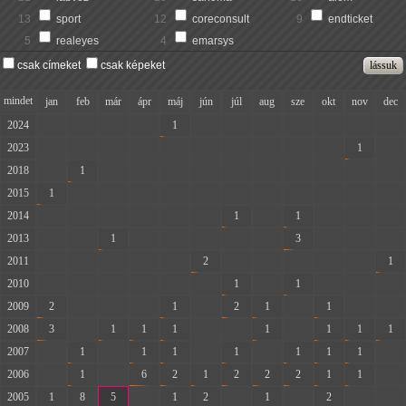
13
sport
12
coreconsult
9
endticket
5
realeyes
4
emarsys
csak címeket
csak képeket
mindet
jan
feb
már
ápr
máj
jún
júl
aug
sze
okt
nov
dec
2024
-
-
-
-
1
-
-
-
-
-
-
-
2023
-
-
-
-
-
-
-
-
-
-
1
-
2018
-
1
-
-
-
-
-
-
-
-
-
-
2015
1
-
-
-
-
-
-
-
-
-
-
-
2014
-
-
-
-
-
-
1
-
1
-
-
-
2013
-
-
1
-
-
-
-
-
3
-
-
-
2011
-
-
-
-
-
2
-
-
-
-
-
1
2010
-
-
-
-
-
-
1
-
1
-
-
-
2009
2
-
-
-
1
-
2
1
-
1
-
-
2008
3
-
1
1
1
-
-
1
-
1
1
1
2007
-
1
-
1
1
-
1
-
1
1
1
-
2006
-
1
-
6
2
1
2
2
2
1
1
-
2005
1
8
5
-
1
2
-
1
-
2
-
-