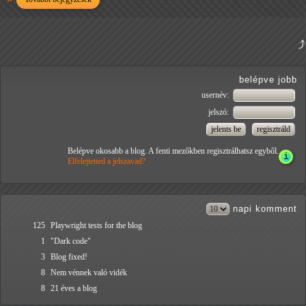
belépve jobb
usernév:
jelszó:
Belépve okosabb a blog. A fenti mezőkben regisztrálhatsz egyből.
Elfelejtetted a jelszavad?
napi
komment
125
Playwright tests for the blog
1
"Dark code"
3
Blog fixed!
8
Nem vénnek való vidék
8
21 éves a blog