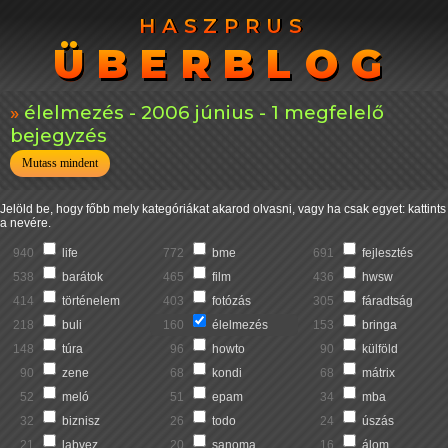
HASZPRUS
HASZPRUS
ÜBERBLOG
ÜBERBLOG
élelmezés - 2006 június - 1 megfelelő
bejegyzés
Mutass mindent
Jelöld be, hogy főbb mely kategóriákat akarod olvasni, vagy ha csak egyet: kattints
a nevére.
940
life
772
bme
691
fejlesztés
538
barátok
465
film
436
hwsw
414
történelem
403
fotózás
305
fáradtság
218
buli
160
élelmezés
153
bringa
148
túra
96
howto
90
külföld
90
zene
68
kondi
68
mátrix
52
meló
51
epam
34
mba
32
biznisz
26
todo
24
úszás
21
labvez
20
sanoma
16
álom