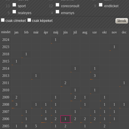
13
sport
12
coreconsult
9
endticket
5
realeyes
4
emarsys
csak címeket
csak képeket
mindet
jan
feb
már
ápr
máj
jún
júl
aug
sze
okt
nov
dec
2024
-
-
-
-
1
-
-
-
-
-
-
-
2023
-
-
-
-
-
-
-
-
-
-
1
-
2018
-
1
-
-
-
-
-
-
-
-
-
-
2015
1
-
-
-
-
-
-
-
-
-
-
-
2014
-
-
-
-
-
-
1
-
1
-
-
-
2013
-
-
1
-
-
-
-
-
3
-
-
-
2011
-
-
-
-
-
2
-
-
-
-
-
1
2010
-
-
-
-
-
-
1
-
1
-
-
-
2009
2
-
-
-
1
-
2
1
-
1
-
-
2008
3
-
1
1
1
-
-
1
-
1
1
1
2007
-
1
-
1
1
-
1
-
1
1
1
-
2006
-
1
-
6
2
1
2
2
2
1
1
-
2005
1
8
5
-
1
2
-
1
-
2
-
-