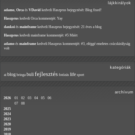
lájkkirályok
adamo
,
Orca
és
VDavid
kedveli Haszprus
bejegyzését: Blog fixed!
Haszprus
kedveli Orca
kommentjét: Yay
dankoi
és
mainframe
kedveli Haszprus
bejegyzését: 21 éves a blog
Haszprus
kedveli mainframe
kommentjét: #5 Miért
adamo
és
mainframe
kedveli Haszprus
kommentjét: #3, eléggé emeletes csúcskirályság
volt
kategóriák
fejlesztés
blog
buli
life
ai
bringa
fotózás
sport
archívum
2026
01
02
03
04
05
06
07
08
2025
2024
2023
2020
2019
2018