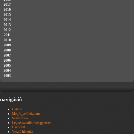
2017
2016
2015
2014
2013
2012
2011
2010
2009
2008
2007
2006
2005
2004
2003
navigáció
Galéria
Megfigyelőközpont
Szavazások
Legnépszerűbb bejegyzések
Üzenőfal
Verzió história