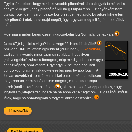
Egyébként célom, hogy minél kevesebb pihenővel képes legyek felmászni a
hegyre. A végcél, hogy pihenő nélkül meg tudjam tenni. Ez egyébként nem
biztos, hogy idén nyáron össze fog jönni, de meglátjuk. Egyelőre hihetetlen
sok pihenőt tartok, az út majd megöl, úgyhogy van még mit fejlődni, de állok
elébe…
Most már minden bejegyzésem kapcsolódni fog Normafához, ez van.
Ja és 67,9 kg. Hol a vége? Hol a vége??! Nemtóók leállni!
Amikor a BME-re jöttem egyébként (2003-ban),
65 kg voltam
,
szal semmi weirdo nincs számomra abban hogy ilyen
mélységekbe
zuhan a tömegem, még mindig sehol se vagyok
ahhoz képest, ahol voltam. Úgyhogy 67-nél megint el kell
gondolkodnom, nem akarok-e esetleg még tovább fogyni. A
fogyás egyébként nem jár semmi kellemetlenséggel, teljesen
megszoktam, nem zabálom tele magam, csupa finom kaját
eszek (amiket korábban utáltam
), stb, szal akadálya éppen nincs, hogy
folytassam, kifejezetten ingerelne ha abba kéne hagynom. És igazából attól is
félek, hogy ha abbahagyom a fogyást, akkor visszahízok
11 hozzászólás
További bejegyzések