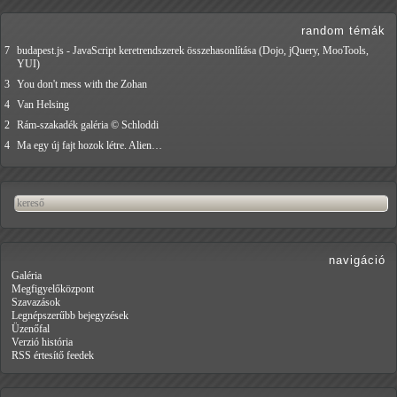
random témák
7
budapest.js - JavaScript keretrendszerek összehasonlítása (Dojo, jQuery, MooTools,
YUI)
3
You don't mess with the Zohan
4
Van Helsing
2
Rám-szakadék galéria © Schloddi
4
Ma egy új fajt hozok létre. Alien…
navigáció
Galéria
Megfigyelőközpont
Szavazások
Legnépszerűbb bejegyzések
Üzenőfal
Verzió história
RSS értesítő feedek