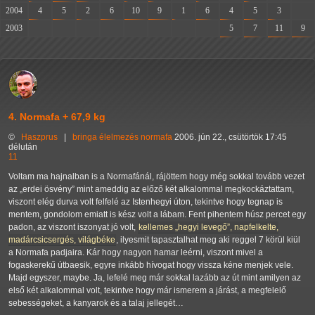
2004
4
5
2
6
10
9
1
6
4
5
3
-
2003
-
-
-
-
-
-
-
-
5
7
11
9
4. Normafa + 67,9 kg
©
Haszprus
|
bringa
élelmezés
normafa
2006. jún 22., csütörtök 17:45
délután
11
Voltam ma hajnalban is a Normafánál, rájöttem hogy még sokkal tovább vezet
az
erdei ösvény
mint ameddig az előző két alkalommal megkockáztattam,
viszont elég durva volt felfelé az Istenhegyi úton, tekintve hogy tegnap is
mentem, gondolom emiatt is kész volt a lábam. Fent pihentem húsz percet egy
padon, az viszont iszonyat jó volt,
kellemes
hegyi levegő
, napfelkelte,
madárcsicsergés, világbéke
, ilyesmit tapasztalhat meg aki reggel 7 körül kiül
a Normafa padjaira. Kár hogy nagyon hamar leérni, viszont mivel a
fogaskerekű útbaesik, egyre inkább hívogat hogy vissza kéne menjek vele.
Majd egyszer, maybe. Ja, lefelé meg már sokkal lazább az út mint amilyen az
első két alkalommal volt, tekintve hogy már ismerem a járást, a megfelelő
sebességeket, a kanyarok és a talaj jellegét…