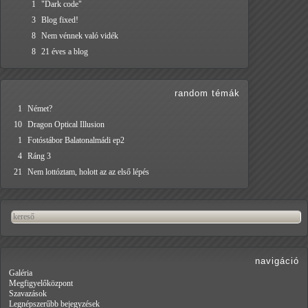
1
"Dark code"
3
Blog fixed!
8
Nem vénnek való vidék
8
21 éves a blog
random témák
1
Német?
10
Dragon Optical Illusion
1
Fotóstábor Balatonalmádi ep2
4
Ráng 3
21
Nem lottóztam, holott az az első lépés
navigáció
Galéria
Megfigyelőközpont
Szavazások
Legnépszerűbb bejegyzések