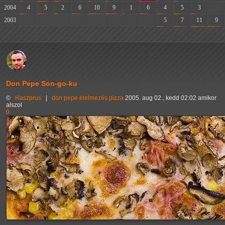
2004
4
5
2
6
10
9
1
6
4
5
3
-
2003
-
-
-
-
-
-
-
-
5
7
11
9
Don Pepe Son-go-ku
©
Haszprus
|
don pepe
élelmezés
pizza
2005. aug 02., kedd 02:02 amikor
alszol
0