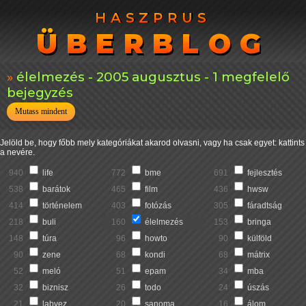
HASZPRUS
HASZPRUS
ÜBERBLOG
ÜBERBLOG
élelmezés - 2005 augusztus - 1 megfelelő
bejegyzés
Mutass mindent
Jelöld be, hogy főbb mely kategóriákat akarod olvasni, vagy ha csak egyet: kattints
a nevére.
940
life
772
bme
691
fejlesztés
538
barátok
465
film
436
hwsw
414
történelem
403
fotózás
305
fáradtság
218
buli
160
élelmezés
153
bringa
148
túra
96
howto
90
külföld
90
zene
68
kondi
68
mátrix
52
meló
51
epam
34
mba
32
biznisz
26
todo
24
úszás
21
labvez
20
sanoma
16
álom