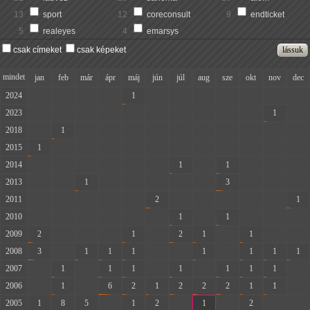
13
sport
12
coreconsult
9
endticket
5
realeyes
4
emarsys
csak címeket
csak képeket
mindet
jan
feb
már
ápr
máj
jún
júl
aug
sze
okt
nov
dec
2024
-
-
-
-
1
-
-
-
-
-
-
-
2023
-
-
-
-
-
-
-
-
-
-
1
-
2018
-
1
-
-
-
-
-
-
-
-
-
-
2015
1
-
-
-
-
-
-
-
-
-
-
-
2014
-
-
-
-
-
-
1
-
1
-
-
-
2013
-
-
1
-
-
-
-
-
3
-
-
-
2011
-
-
-
-
-
2
-
-
-
-
-
1
2010
-
-
-
-
-
-
1
-
1
-
-
-
2009
2
-
-
-
1
-
2
1
-
1
-
-
2008
3
-
1
1
1
-
-
1
-
1
1
1
2007
-
1
-
1
1
-
1
-
1
1
1
-
2006
-
1
-
6
2
1
2
2
2
1
1
-
2005
1
8
5
-
1
2
-
1
-
2
-
-