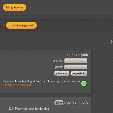
Mit gondolsz?
További bejegyzések
belépve jobb
usernév:
jelszó:
Belépve okosabb a blog. A fenti mezőkben regisztrálhatsz egyből.
Elfelejtetted a jelszavad?
napi
komment
125
Playwright tests for the blog