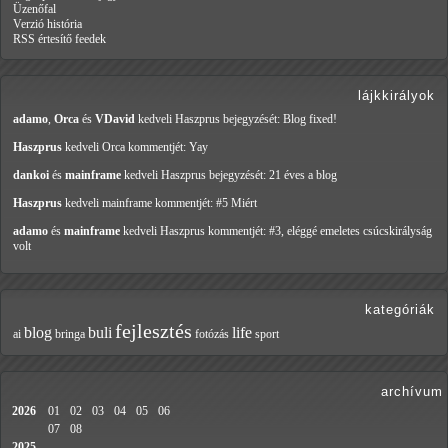
Üzenőfal
Verzió história
RSS értesítő feedek
lájkkirályok
adamo
,
Orca
és
VDavid
kedveli Haszprus
bejegyzését: Blog fixed!
Haszprus
kedveli Orca
kommentjét: Yay
dankoi
és
mainframe
kedveli Haszprus
bejegyzését: 21 éves a blog
Haszprus
kedveli mainframe
kommentjét: #5 Miért
adamo
és
mainframe
kedveli Haszprus
kommentjét: #3, eléggé emeletes csúcskirályság
volt
kategóriák
fejlesztés
blog
buli
life
ai
bringa
fotózás
sport
archívum
2026
01
02
03
04
05
06
07
08
2025