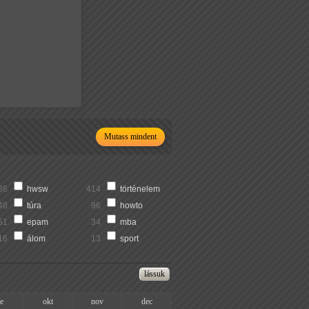
Mutass mindent
36
hwsw
414
történelem
48
túra
96
howto
51
epam
34
mba
16
álom
13
sport
ze
okt
nov
dec