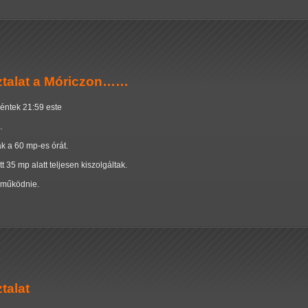
ztalat a Móriczon……
péntek 21:59 este
…
ák a 60 mp-es órát.
t 35 mp alatt teljesen kiszolgáltak.
e működnie.
talat