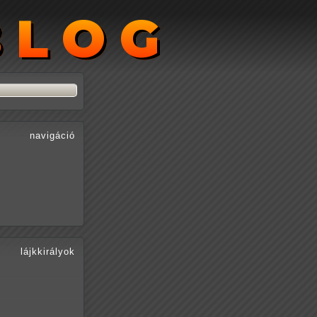
BLOG
BLOG
navigáció
lájkkirályok