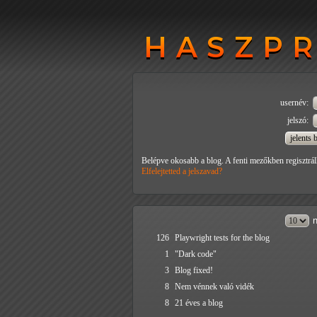
HASZP
HASZP
usernév:
jelszó:
Belépve okosabb a blog. A fenti mezőkben regisztrál
Elfelejtetted a jelszavad?
n
126
Playwright tests for the blog
1
"Dark code"
3
Blog fixed!
8
Nem vénnek való vidék
8
21 éves a blog