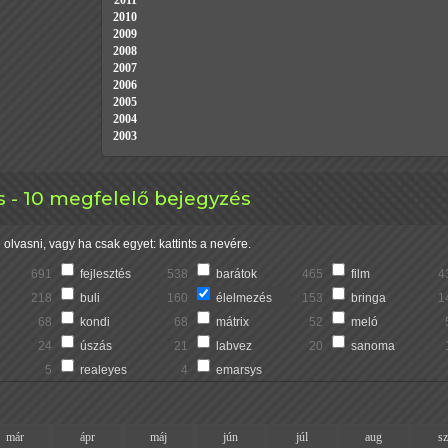
2011
2010
2009
2008
2007
2006
2005
2004
2003
 - 10 megfelelő bejegyzés
olvasni, vagy ha csak egyet: kattints a nevére.
691
fejlesztés
538
barátok
465
film
4
218
buli
160
élelmezés
153
bringa
1
68
kondi
68
mátrix
52
meló
24
úszás
21
labvez
20
sanoma
5
realeyes
4
emarsys
már
ápr
máj
jún
júl
aug
s