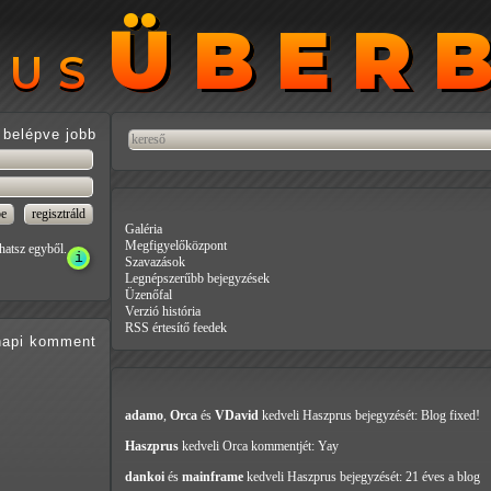
ÜBER
ÜBER
RUS
RUS
belépve jobb
Galéria
Megfigyelőközpont
hatsz egyből.
Szavazások
Legnépszerűbb bejegyzések
Üzenőfal
Verzió história
RSS értesítő feedek
api
komment
adamo
,
Orca
és
VDavid
kedveli Haszprus
bejegyzését: Blog fixed!
Haszprus
kedveli Orca
kommentjét: Yay
dankoi
és
mainframe
kedveli Haszprus
bejegyzését: 21 éves a blog