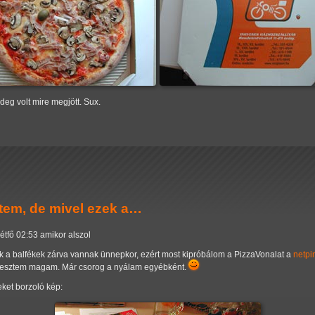
ideg volt mire megjött. Sux.
tem, de mivel ezek a…
étfő 02:53 amikor alszol
k a balfékek zárva vannak ünnepkor, ezért most kipróbálom a PizzaVonalat a
netpi
ébresztem magam. Már csorog a nyálam egyébként.
eket borzoló kép: