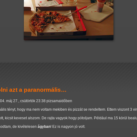
lni azt a paranormális…
04. máj 27., csütörtök 23:38 pizsamaidőben
lis tényt, hogy ma nem voltam mekiben és pizzát se rendeltem. Ettem viszont 3 virsli
tt, kicsit keveset alszom. De rajta vagyok hogy pótoljam. Például ma 15 körül beal
amodtam, de kivételesen
ágyban
! Ez is nagyon jó volt.