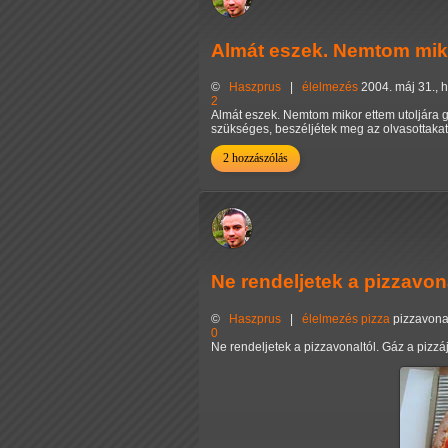
Almát eszek. Nemtom mik
©
Haszprus
|
élelmezés
2004. máj 31., h
2
Almát eszek. Nemtom mikor ettem utoljára g
szükséges, beszéljétek meg az olvasottakat
2 hozzászólás
Ne rendeljetek a pizzavona
©
Haszprus
|
élelmezés
pizza
pizzavona
0
Ne rendeljetek a pizzavonaltól. Gáz a pizzá