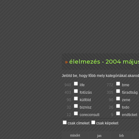
élelmezés - 2004 május
Jelöld be, hogy főbb mely kategóriákat akarod 
940
life
772
bme
403
fotózás
305
fáradtság
90
külföld
90
zene
32
biznisz
26
todo
12
coreconsult
9
endticket
csak címeket
csak képeket
mindet
jan
feb