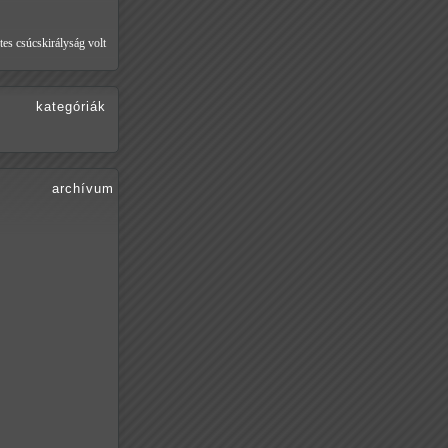
tes csúcskirályság volt
kategóriák
archívum