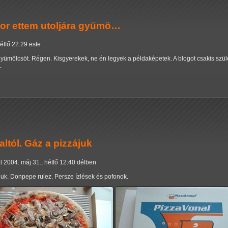
or ettem utoljára gyümö…
étfő 22:29 este
yümölcsöt. Régen. Kisgyerekek, ne én legyek a példaképetek. A blogot csakis szüle
.
ltól. Gáz a pizzájuk
l
2004. máj 31., hétfő 12:40 délben
juk. Donpepe rulez. Persze ízlések és pofonok.