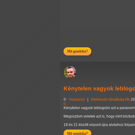
Mit gondolsz?
Kénytelen vagyok leblogo
©
Haszprus
|
élelmezés
fáradtság
life
20
0
Kénytelen vagyok leblogolni azt a paranormá
Megosztom veletek azt is, hogy mint köztudo
18 és 21 között viszont újra alváshoz foly
Mit gondolsz?