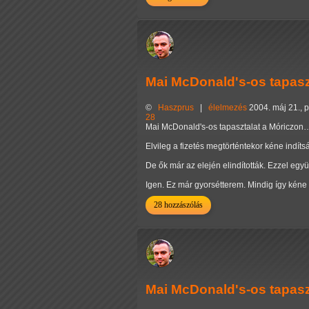
Mai McDonald's-os tapas
©
Haszprus
|
élelmezés
2004. máj 21., 
28
Mai McDonald's-os tapasztalat a Móriczon
Elvileg a fizetés megtörténtekor kéne indíts
De ők már az elején elindították. Ezzel együt
Igen. Ez már gyorsétterem. Mindig így kén
28 hozzászólás
Mai McDonald's-os tapasz