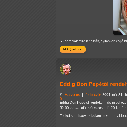
65 perc volt mire kihozták, nyitáskor, és jó h
Mit gondolsz?
Eddig Don Pepétől rendel
©
Haszprus
|
élelmezés
2004. máj 31., h
0
Eddig Don Pepétől rendeltem, de mivel eze
50-60 perc a futár kiérkezése. 11.20-kor 
Titeket sem hagylak békén, itt van egy ideg