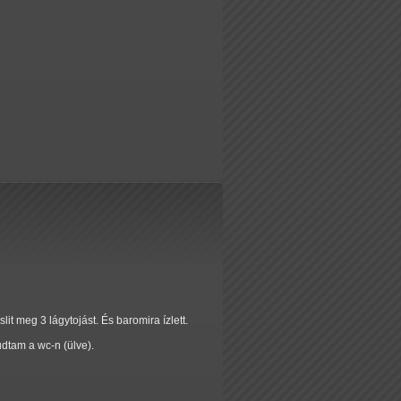
t meg 3 lágytojást. És baromira ízlett.
udtam a wc-n (ülve).