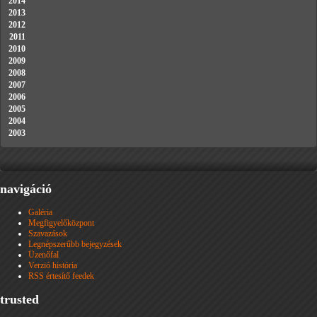
2014
2013
2012
2011
2010
2009
2008
2007
2006
2005
2004
2003
navigáció
Galéria
Megfigyelőközpont
Szavazások
Legnépszerűbb bejegyzések
Üzenőfal
Verzió história
RSS értesítő feedek
trusted