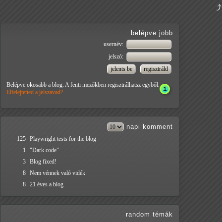
belépve jobb
usernév:
jelszó:
Belépve okosabb a blog. A fenti mezőkben regisztrálhatsz egyből.
Elfelejtetted a jelszavad?
napi
komment
125
Playwright tests for the blog
1
"Dark code"
3
Blog fixed!
8
Nem vénnek való vidék
8
21 éves a blog
random témák