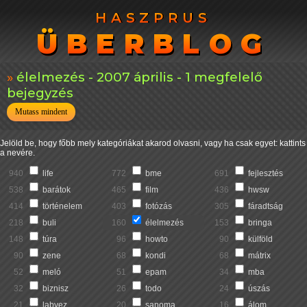
HASZPRUS
HASZPRUS
ÜBERBLOG
ÜBERBLOG
élelmezés - 2007 április - 1 megfelelő
bejegyzés
Mutass mindent
Jelöld be, hogy főbb mely kategóriákat akarod olvasni, vagy ha csak egyet: kattints
a nevére.
940
life
772
bme
691
fejlesztés
538
barátok
465
film
436
hwsw
414
történelem
403
fotózás
305
fáradtság
218
buli
160
élelmezés
153
bringa
148
túra
96
howto
90
külföld
90
zene
68
kondi
68
mátrix
52
meló
51
epam
34
mba
32
biznisz
26
todo
24
úszás
21
labvez
20
sanoma
16
álom