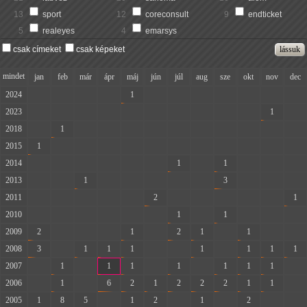
13
sport
12
coreconsult
9
endticket
5
realeyes
4
emarsys
csak címeket
csak képeket
mindet
jan
feb
már
ápr
máj
jún
júl
aug
sze
okt
nov
dec
2024
-
-
-
-
1
-
-
-
-
-
-
-
2023
-
-
-
-
-
-
-
-
-
-
1
-
2018
-
1
-
-
-
-
-
-
-
-
-
-
2015
1
-
-
-
-
-
-
-
-
-
-
-
2014
-
-
-
-
-
-
1
-
1
-
-
-
2013
-
-
1
-
-
-
-
-
3
-
-
-
2011
-
-
-
-
-
2
-
-
-
-
-
1
2010
-
-
-
-
-
-
1
-
1
-
-
-
2009
2
-
-
-
1
-
2
1
-
1
-
-
2008
3
-
1
1
1
-
-
1
-
1
1
1
2007
-
1
-
1
1
-
1
-
1
1
1
-
2006
-
1
-
6
2
1
2
2
2
1
1
-
2005
1
8
5
-
1
2
-
1
-
2
-
-