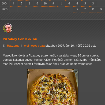
2004
4
5
2
6
10
9
1
6
4
5
3
-
2003
-
-
-
-
-
-
-
-
5
7
11
9
Pizzaboy Son+Go+Ku
©
Haszprus
|
élelmezés
pizza
pizzaboy
2007. ápr 16., hétfő 20:02 este
0
Második rendelés a Pizzaboy pizzériánál, a tesztalany egy 36 cm-es sonka,
gomba, kukorica egyedi kombó. A Don Pepénél enyhén szárazabb, némiképp
más ízű, viszont bejött. Látványra és ár-érték arányra pedig verhetetlen.