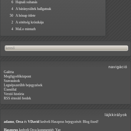
6
Hajnali suhanás
4
A báránysültek hallgatnak
50
A hónap ötlete
2
A sötétség krónikája
4
MaLo mintazh
navigáció
Galéria
Megfigyelőközpont
Szavazások
Legnépszerűbb bejegyzések
Üzenőfal
Verzió história
RSS értesítő feedek
lájkkirályok
adamo
,
Orca
és
VDavid
kedveli Haszprus
bejegyzését: Blog fixed!
Haszprus
kedveli Orca
kommentjét: Yay