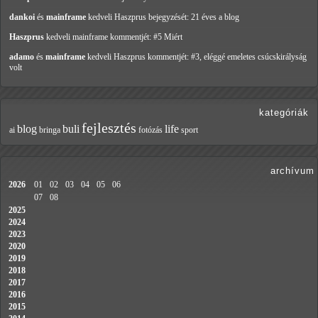
dankoi
és
mainframe
kedveli Haszprus
bejegyzését: 21 éves a blog
Haszprus
kedveli mainframe
kommentjét: #5 Miért
adamo
és
mainframe
kedveli Haszprus
kommentjét: #3, eléggé emeletes csúcskirályság
volt
kategóriák
fejlesztés
blog
buli
life
ai
bringa
fotózás
sport
archívum
2026
01
02
03
04
05
06
07
08
2025
2024
2023
2020
2019
2018
2017
2016
2015