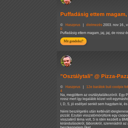
Puffadásig ettem magam, j
©
Haszprus
|
élelmezés
2003. nov 16.,
0
Puffadásig ettem magam, jaj, jaj, de ross
Mit gondolsz?
"Osztálytali" @ Pizza-Paz
©
Haszprus
|
12e
barátok
buli
coolpix
fo
4
Na, megjöttem az osztálytalálkozóról. Egy 
rossz mert így legalább közel volt egymáshoz
I, D, S, jó eséllyel senkit sem hagytam ki,
Némi beszélgetés után kettévált ideiglenese
pizzát. Ezután visszatömörültünk egy csopo
visszatérő téma volt, S is idén kezdett a B
kirándulásokról, táborokról, szerenádról a
beszkennelem őket.