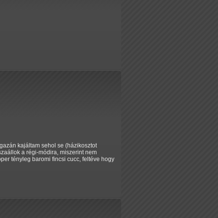
gazán kajáltam sehol se (házikosztot
zaállok a régi-módira, miszerint nem
r tényleg baromi fincsi cucc, feltéve hogy