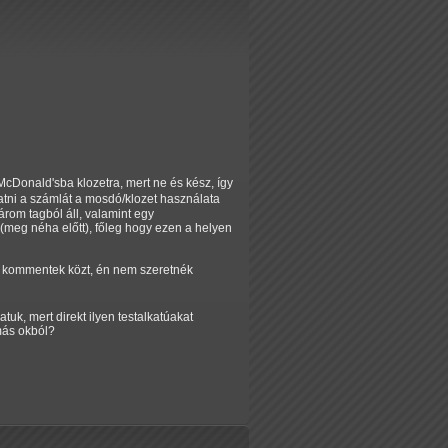
 McDonald'sba klozetra, mert ne és kész, így
tatni a számlát a mosdó/klozet használata
om tagból áll, valamint egy
(meg néha előtt), főleg hogy ezen a helyen
 a kommentek közt, én nem szeretnék
tuk, mert direkt ilyen testalkatúakat
más okból?