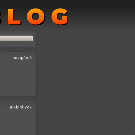
BLOG
BLOG
navigáció
lájkkirályok