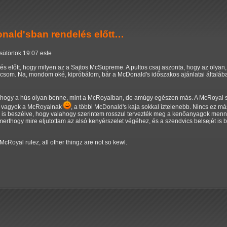
ald'sban rendelés előtt…
sütörtök 19:07 este
előtt, hogy milyen az a Sajtos McSupreme. A pultos csaj aszonta, hogy az olyan, 
som. Na, mondom oké, kipróbálom, bár a McDonald's időszakos ajánlatai általába
t, hogy a hús olyan benne, mint a McRoyalban, de amúgy egészen más. A McRoyal 
je vagyok a McRoyalnak
, a többi McDonald's kaja sokkal íztelenebb. Nincs ez 
em is beszélve, hogy valahogy szerintem rosszul tervezték meg a kenőanyagok menny
merthogy mire eljutottam az alsó kenyérszelet végéhez, és a szendvics belsejét is
Royal rulez, all other thingz are not so kewl.