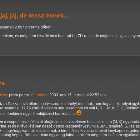
aj, jaj, de rossz énnek…
 vasárnap 23:07 pizsamaidőben
z énnekem, és még nem készültem a holnapi kis-ZH-ra, na de majd most. Igaz, a n
za
tózás
pizza pazza
történelem
2003. nov 15., szombat 22:53 este
Pizza Pazza nevű étterembe (+ szórakozóhely) mentünk, nem foglaltunk helyet úgy
 mindenki. 17:15 körül érkeztem oda, ekkor már ott volt P, R, Í, M, K, G, E, beülte
 és mindenkinek egyedi betűjelzést használtam.
n a csoport mivel étkezni óhajtottunk, nevezetesen betoltak ketten [M, K] egy csalá
rtba, N és K távollétében beszélgetést kezdeményeztünk a BME témákról S, I és az
ME-n, úgyhogy vannak közös témák e téren. N és K visszatértével fényképnézegetés 
z analóg képek. Rábukkantam egy adag fotóra, amit én még nem is láttam egyáltalá