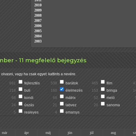
2011
2010
2009
2008
2007
2006
2005
2004
2003
ber - 11 megfelelő bejegyzés
olvasni, vagy ha csak egyet: kattints a nevére.
691
fejlesztés
538
barátok
465
film
4
218
buli
160
élelmezés
153
bringa
1
68
kondi
68
mátrix
52
meló
24
úszás
21
labvez
20
sanoma
5
realeyes
4
emarsys
már
ápr
máj
jún
júl
aug
s