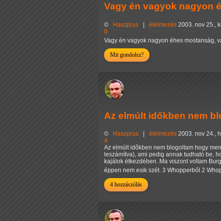
Vagy én vagyok nagyon 
©
Haszprus
|
élelmezés
2003. nov 25., 
0
Vagy én vagyok nagyon éhes mostanság, va
Mit gondolsz?
Az elmúlt időkben nem bl
©
Haszprus
|
élelmezés
2003. nov 24., 
4
Az elmúlt időkben nem blogoltam hogy merr
leszámítva), ami pedig annak tudható be, h
kajálok étkezdében. Ma viszont voltam Bur
éppen nem esik szét. 3 Whopperből 2 Whop
4 hozzászólás