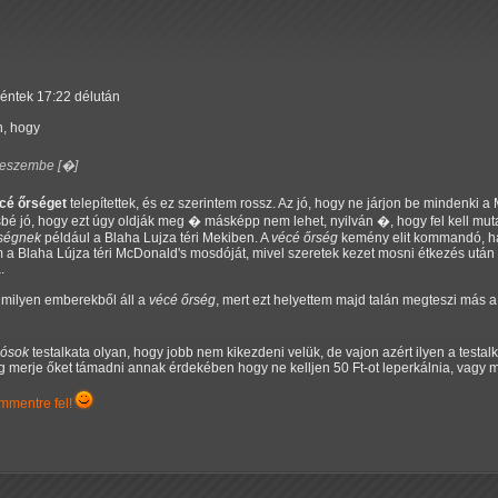
péntek 17:22 délután
, hogy
k eszembe [�]
cé őrséget
telepítettek, és ez szerintem rossz. Az jó, hogy ne járjon be mindenki a
ésbé jó, hogy ezt úgy oldják meg � másképp nem lehet, nyilván �, hogy fel kell mu
rségnek
például a Blaha Lujza téri Mekiben. A
vécé őrség
kemény elit kommandó, hár
a Blaha Lújza téri McDonald's mosdóját, mivel szeretek kezet mosni étkezés után 
.
 milyen emberekből áll a
vécé őrség
, mert ezt helyettem majd talán megteszi más
ósok
testalkata olyan, hogy jobb nem kikezdeni velük, de vajon azért ilyen a testalka
g merje őket támadni annak érdekében hogy ne kelljen 50 Ft-ot leperkálnia, vagy 
mmentre fel!