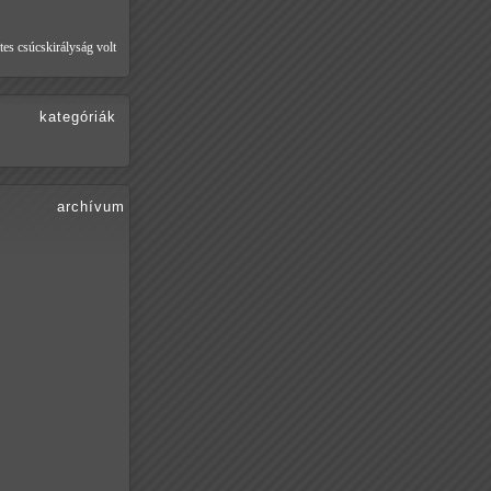
tes csúcskirályság volt
kategóriák
archívum