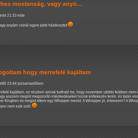
éhes mostanság, vagy anyó…
kedd 21:33 este
gy anyám csinál egyre jobb házikosztot
ogoltam hogy merrefelé kajáltam
hétfő 23:44 pizsamaidőben
efelé kajáltam, ez részben annak tudható be, hogy november utóbbi felében nem i
ogy asszem megint megszorító intézkedéseket hozok költekezés terén, és talán viss
ger Kingben és megint ettem egy Whopper menüt. A Whopper jó, érteeeem? A Whoppe
per nem esik szét.