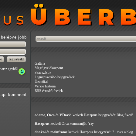
ÜBER
ÜBER
RUS
RUS
belépve jobb
Galéria
Megfigyelőközpont
hatsz egyből.
Szavazások
Legnépszerűbb bejegyzések
Üzenőfal
Verzió história
RSS értesítő feedek
api
komment
adamo
,
Orca
és
VDavid
kedveli Haszprus
bejegyzését: Blog fixed!
Haszprus
kedveli Orca
kommentjét: Yay
dankoi
és
mainframe
kedveli Haszprus
bejegyzését: 21 éves a blog