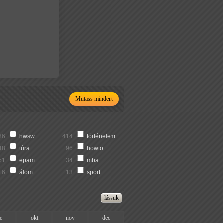
Mutass mindent
36
hwsw
414
történelem
48
túra
96
howto
51
epam
34
mba
16
álom
13
sport
ze
okt
nov
dec