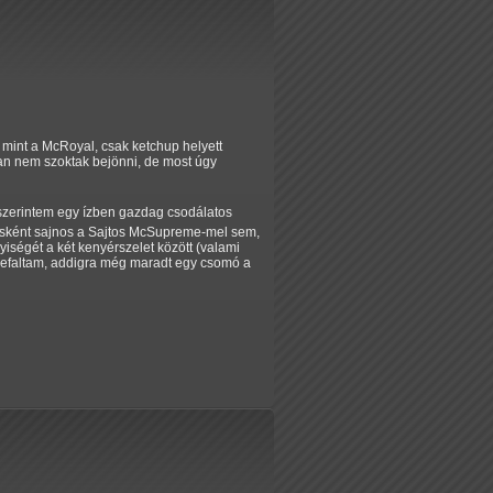
mint a McRoyal, csak ketchup helyett
n nem szoktak bejönni, de most úgy
szerintem egy ízben gazdag csodálatos
másként sajnos a Sajtos McSupreme-mel sem,
iségét a két kenyérszelet között (valami
 befaltam, addigra még maradt egy csomó a