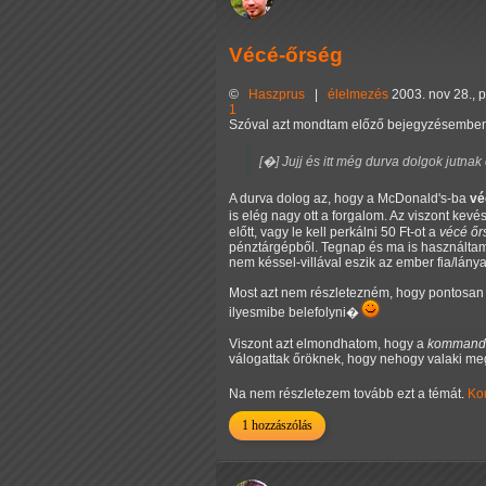
Vécé-őrség
©
Haszprus
|
élelmezés
2003. nov 28., 
1
Szóval azt mondtam előző bejegyzésemben
[�] Jujj és itt még durva dolgok jutna
A durva dolog az, hogy a McDonald's-ba
vé
is elég nagy ott a forgalom. Az viszont kev
előtt, vagy le kell perkálni 50 Ft-ot a
vécé ő
pénztárgépből. Tegnap és ma is használtam 
nem késsel-villával eszik az ember fia/lánya
Most azt nem részletezném, hogy pontosan
ilyesmibe belefolyni�
Viszont azt elmondhatom, hogy a
kommand
válogattak őröknek, hogy nehogy valaki me
Na nem részletezem tovább ezt a témát.
Ko
1 hozzászólás