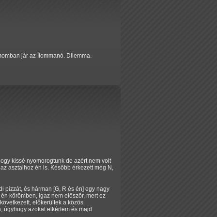
yomomban jár az Ílommanó. Dilemma.
hogy kissé nyomorogtunk de azért nem volt
m az asztalhoz én is. Később érkezett még N,
di pizzát, és hárman [G, R és én] egy nagy
 én körömben, igaz nem először, mert ez
következett, előkerültek a közös
n, úgyhogy azokat elkértem és majd