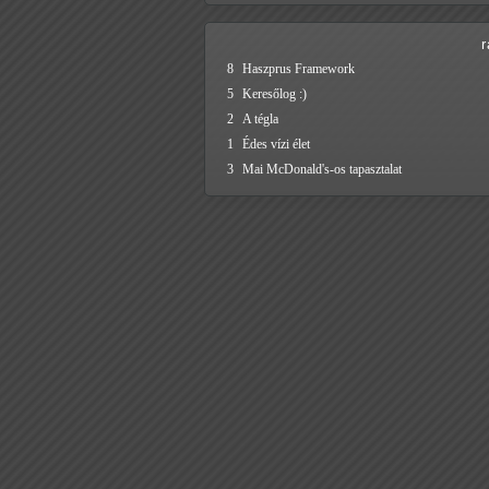
8
Haszprus Framework
5
Keresőlog :)
2
A tégla
1
Édes vízi élet
3
Mai McDonald's-os tapasztalat