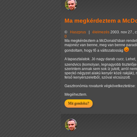
Ma megkérdeztem a McDon
©
Haszprus
|
élelmezés
2003. nov 27., c
0
Ma megkérdeztem a McDonald'sban rendelés 
majonéz van benne, meg van benne paradic
gondoltam, hogy fő a változatosság
A tapasztalatok. Jó nagy darab cucc. Lehe
szendvics (komolyan, legnagyobb tisztelő
szerintem annak sem sok íz jutott, arról n
speckó négyzet alakú kenyér közé rakják), 
felső kenyérszeletből, szóval elcsúszott.
Gasztronómia rovatunk végkövetkeztetése: Mc
Megéheztem.
Mit gondolsz?