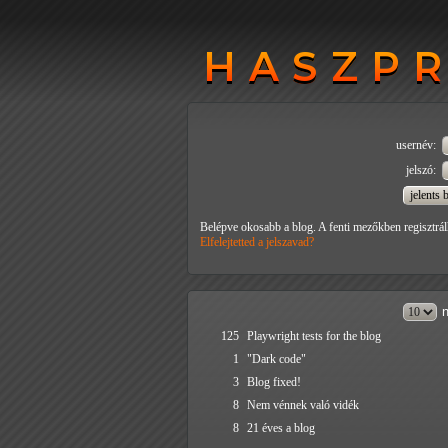
HASZP
HASZP
usernév:
jelszó:
Belépve okosabb a blog. A fenti mezőkben regisztrál
Elfelejtetted a jelszavad?
n
125
Playwright tests for the blog
1
"Dark code"
3
Blog fixed!
8
Nem vénnek való vidék
8
21 éves a blog