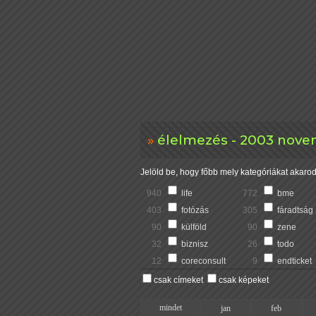
élelmezés - 2003 novem
Jelöld be, hogy főbb mely kategóriákat akarod 
940
life
772
bme
403
fotózás
305
fáradtság
90
külföld
90
zene
32
biznisz
26
todo
12
coreconsult
9
endticket
csak címeket
csak képeket
mindet
jan
feb