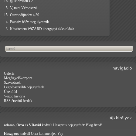
16
@ Morrison's 2
5
V, mint Vérbosszú
15
Ösztöndíjindex 4,30
4
Passzív félév meg ilyesmik
3
Készítettem WiZARD übergagyi akksioldala…
navigáció
Galéria
Megfigyelőközpont
Szavazások
Legnépszerűbb bejegyzések
Üzenőfal
Verzió história
RSS értesítő feedek
lájkkirályok
adamo
,
Orca
és
VDavid
kedveli Haszprus
bejegyzését: Blog fixed!
Haszprus
kedveli Orca
kommentjét: Yay