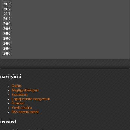
2013
2012
2011
2010
2009
2008
2007
2006
2005
2004
2003
navigáció
Galéria
Megfigyelőközpont
Szavazások
Legnépszerűbb bejegyzések
Üzenőfal
Verzió história
RSS értesítő feedek
trusted