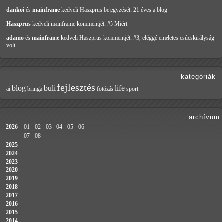
dankoi
és
mainframe
kedveli Haszprus
bejegyzését: 21 éves a blog
Haszprus
kedveli mainframe
kommentjét: #5 Miért
adamo
és
mainframe
kedveli Haszprus
kommentjét: #3, eléggé emeletes csúcskirályság
volt
kategóriák
fejlesztés
blog
buli
life
ai
bringa
fotózás
sport
archívum
2026
01
02
03
04
05
06
07
08
2025
2024
2023
2020
2019
2018
2017
2016
2015
2014