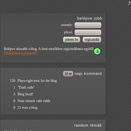
belépve jobb
usernév:
jelszó:
Belépve okosabb a blog. A fenti mezőkben regisztrálhatsz egyből.
Elfelejtetted a jelszavad?
napi
komment
126
Playwright tests for the blog
1
"Dark code"
3
Blog fixed!
8
Nem vénnek való vidék
8
21 éves a blog
random témák