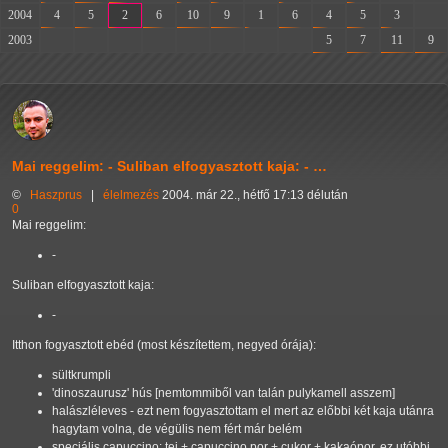
2004
4
5
2
6
10
9
1
6
4
5
3
-
2003
-
-
-
-
-
-
-
-
5
7
11
9
Mai reggelim: - Suliban elfogyasztott kaja: - …
©
Haszprus
|
élelmezés
2004. már 22., hétfő 17:13 délután
0
Mai reggelim:
-
Suliban elfogyasztott kaja:
-
Itthon fogyasztott ebéd (most készítettem, negyed órája):
sültkrumpli
'dinoszaurusz' hús [nemtommiből van talán pulykamell asszem]
halászléleves - ezt nem fogyasztottam el mert az előbbi két kaja utánra
hagytam volna, de végülis nem fért már belém
speciális capuccino: tej + capuccino por + cukor + kakaópor, ez utóbbi