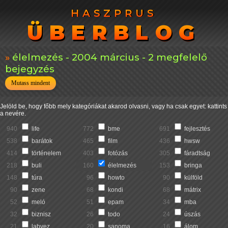
HASZPRUS
HASZPRUS
ÜBERBLOG
ÜBERBLOG
élelmezés - 2004 március - 2 megfelelő
bejegyzés
Mutass mindent
Jelöld be, hogy főbb mely kategóriákat akarod olvasni, vagy ha csak egyet: kattints
a nevére.
940
life
772
bme
691
fejlesztés
538
barátok
465
film
436
hwsw
414
történelem
403
fotózás
305
fáradtság
218
buli
160
élelmezés
153
bringa
148
túra
96
howto
90
külföld
90
zene
68
kondi
68
mátrix
52
meló
51
epam
34
mba
32
biznisz
26
todo
24
úszás
21
labvez
20
sanoma
16
álom