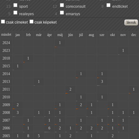
13
sport
12
coreconsult
9
endticket
5
realeyes
4
emarsys
csak címeket
csak képeket
mindet
jan
feb
már
ápr
máj
jún
júl
aug
sze
okt
nov
dec
2024
-
-
-
-
1
-
-
-
-
-
-
-
2023
-
-
-
-
-
-
-
-
-
-
1
-
2018
-
1
-
-
-
-
-
-
-
-
-
-
2015
1
-
-
-
-
-
-
-
-
-
-
-
2014
-
-
-
-
-
-
1
-
1
-
-
-
2013
-
-
1
-
-
-
-
-
3
-
-
-
2011
-
-
-
-
-
2
-
-
-
-
-
1
2010
-
-
-
-
-
-
1
-
1
-
-
-
2009
2
-
-
-
1
-
2
1
-
1
-
-
2008
3
-
1
1
1
-
-
1
-
1
1
1
2007
-
1
-
1
1
-
1
-
1
1
1
-
2006
-
1
-
6
2
1
2
2
2
1
1
-
2005
1
8
5
-
1
2
-
1
-
2
-
-